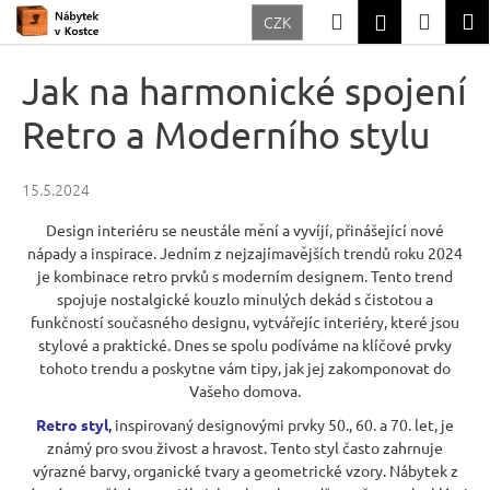
K
Přejít
Hledat
Nákup
M
Přihlášení
CZK
na
o
Zpět
Zpět
obsah
košík
š
Jak na harmonické spojení
í
C
Retro a Moderního stylu
k
o
p
15.5.2024
o
Design interiéru se neustále mění a vyvíjí, přinášející nové
t
nápady a inspirace. Jedním z nejzajímavějších trendů roku 2024
ř
je kombinace retro prvků s moderním designem. Tento trend
spojuje nostalgické kouzlo minulých dekád s čistotou a
e
funkčností současného designu, vytvářejíc interiéry, které jsou
b
stylové a praktické. Dnes se spolu podíváme na klíčové prvky
u
tohoto trendu a poskytne vám tipy, jak jej zakomponovat do
Vašeho domova.
j
e
Retro styl
,
inspirovaný designovými prvky 50., 60. a 70. let, je
známý pro svou živost a hravost. Tento styl často zahrnuje
t
výrazné barvy, organické tvary a geometrické vzory. Nábytek z
e