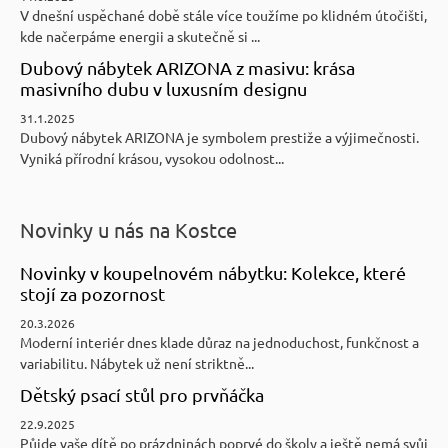
V dnešní uspěchané době stále více toužíme po klidném útočišti,
kde načerpáme energii a skutečně si ...
Dubový nábytek ARIZONA z masivu: krása
masivního dubu v luxusním designu
31.1.2025
Dubový nábytek ARIZONA je symbolem prestiže a výjimečnosti.
Vyniká přírodní krásou, vysokou odolnost...
Novinky u nás na Kostce
Novinky v koupelnovém nábytku: Kolekce, které
stojí za pozornost
20.3.2026
Moderní interiér dnes klade důraz na jednoduchost, funkčnost a
variabilitu. Nábytek už není striktně...
Dětský psací stůl pro prvňáčka
22.9.2025
Půjde vaše dítě po prázdninách poprvé do školy a ještě nemá svůj