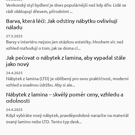
Venkovský styl bydlení je dnes populárnější než kdy dřív. Lidé se
rádi obklopují dřevem, přírodními ...
Barva, která léčí: Jak odstíny nábytku ovlivňují
náladu
27.5.2025
Barvy v interiéru nejsou jen otázkou estetiky. Mnohem víc než
vzhled rozhodují o tom, jak se doma cí...
Jak pečovat o nábytek z lamina, aby vypadal stále
jako nový
24.4.2025
Nábytek z lamina (LTD) je oblíbený pro svou praktičnost, moderní
vzhled a snadnou údržbu. Aby si ale...
Nábytek z lamina – skvělý poměr ceny, vzhledu a
odolnosti
24.4.2025
Když vybíráte nový nábytek, pravděpodobně narazíte na materiál
zvaný lamino nebo LTD. Tento typ desk...