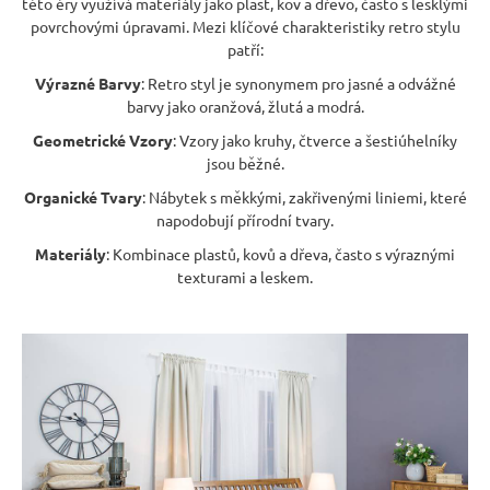
této éry využívá materiály jako plast, kov a dřevo, často s lesklými
n
povrchovými úpravami. Mezi klíčové charakteristiky retro stylu
patří:
a
Výrazné Barvy
: Retro styl je synonymem pro jasné a odvážné
j
barvy jako oranžová, žlutá a modrá.
í
Geometrické Vzory
: Vzory jako kruhy, čtverce a šestiúhelníky
t
jsou běžné.
?
Organické Tvary
: Nábytek s měkkými, zakřivenými liniemi, které
napodobují přírodní tvary.
Materiály
: Kombinace plastů, kovů a dřeva, často s výraznými
texturami a leskem.
HLEDAT
D
o
p
o