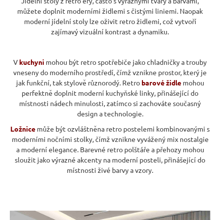
Jídelní stoly z retro éry, často s výraznými tvary a barvami,
můžete doplnit moderními židlemi s čistými liniemi. Naopak
moderní jídelní stoly lze oživit retro židlemi, což vytvoří
zajímavý vizuální kontrast a dynamiku.
V
kuchyni
mohou být retro spotřebiče jako chladničky a trouby
vneseny do moderního prostředí, čímž vznikne prostor, který je
jak funkční, tak stylově různorodý. Retro
barové židle
mohou
perfektně doplnit moderní kuchyňské linky, přinášející do
místnosti nádech minulosti, zatímco si zachováte současný
design a technologie.
Ložnice
může být ozvláštněna retro postelemi kombinovanými s
moderními nočními stolky, čímž vznikne vyvážený mix nostalgie
a moderní elegance. Barevné retro polštáře a přehozy mohou
sloužit jako výrazné akcenty na moderní posteli, přinášející do
místnosti živé barvy a vzory.