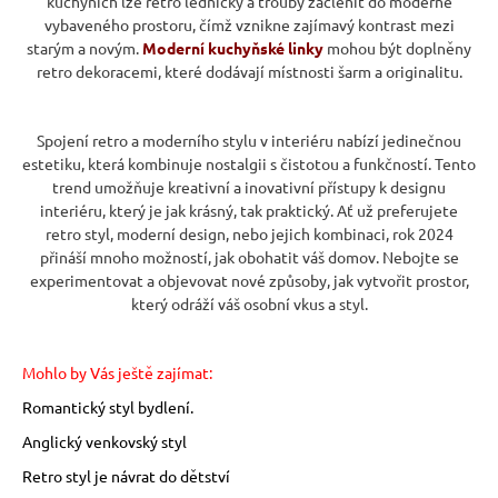
kuchyních lze retro ledničky a trouby začlenit do moderně
vybaveného prostoru, čímž vznikne zajímavý kontrast mezi
starým a novým.
Moderní kuchyňské linky
mohou být doplněny
retro dekoracemi, které dodávají místnosti šarm a originalitu.
Spojení retro a moderního stylu v interiéru nabízí jedinečnou
estetiku, která kombinuje nostalgii s čistotou a funkčností. Tento
trend umožňuje kreativní a inovativní přístupy k designu
interiéru, který je jak krásný, tak praktický. Ať už preferujete
retro styl, moderní design, nebo jejich kombinaci, rok 2024
přináší mnoho možností, jak obohatit váš domov. Nebojte se
experimentovat a objevovat nové způsoby, jak vytvořit prostor,
který odráží váš osobní vkus a styl.
Mohlo by Vás ještě zajímat:
Romantický styl bydlení.
Anglický venkovský styl
Retro styl je návrat do dětství