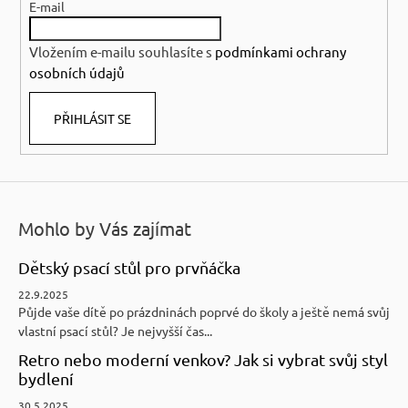
E-mail
t
í
Vložením e-mailu souhlasíte s
podmínkami ochrany
osobních údajů
PŘIHLÁSIT SE
Mohlo by Vás zajímat
Dětský psací stůl pro prvňáčka
22.9.2025
Půjde vaše dítě po prázdninách poprvé do školy a ještě nemá svůj
vlastní psací stůl? Je nejvyšší čas...
Retro nebo moderní venkov? Jak si vybrat svůj styl
bydlení
30.5.2025