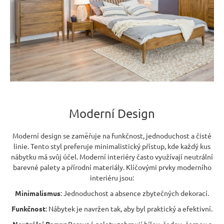
r
u
č
u
j
e
m
e
Moderní Design
RUSTIKÁLNÍ
LAVICE
SWEET
Moderní design se zaměřuje na funkčnost, jednoduchost a čisté
HOME
linie. Tento styl preferuje minimalistický přístup, kde každý kus
BAX25
nábytku má svůj účel. Moderní interiéry často využívají neutrální
S
barevné palety a přírodní materiály. Klíčovými prvky moderního
ÚLOŽNÝM
PROSTOREM
interiéru jsou:
6
Minimalismus
: Jednoduchost a absence zbytečných dekorací.
048
Kč
Funkčnost
: Nábytek je navržen tak, aby byl praktický a efektivní.
Původně: