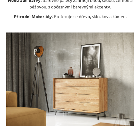
6
Neutrální Barvy
: Barevné palety zahrnují bílou, šedou, černou a
720
béžovou, s občasnými barevnými akcenty.
Kč
Přírodní Materiály
: Preferuje se dřevo, sklo, kov a kámen.