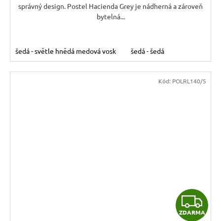
správný design. Postel Hacienda Grey je nádherná a zároveň
bytelná...
šedá - světle hnědá medová vosk
šedá - šedá
Kód:
POLRL140/S
Z
ZDARMA