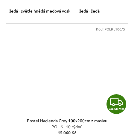
šedá - světle hnědá medová vosk
šedá - šedá
Kód:
POLRL100/S
Z
ZDARMA
D
Postel Hacienda Grey 100x200cm z masivu
A
POL 6 - 10 týdnů
15 060 Kč