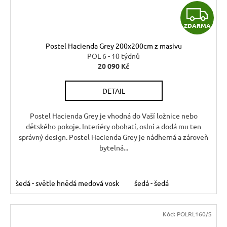
Z
ZDARMA
D
Postel Hacienda Grey 200x200cm z masivu
A
POL 6 - 10 týdnů
20 090 Kč
R
DETAIL
M
A
Postel Hacienda Grey je vhodná do Vaší ložnice nebo
dětského pokoje. Interiéry obohatí, oslní a dodá mu ten
správný design. Postel Hacienda Grey je nádherná a zároveň
bytelná...
šedá - světle hnědá medová vosk
šedá - šedá
Kód:
POLRL160/S