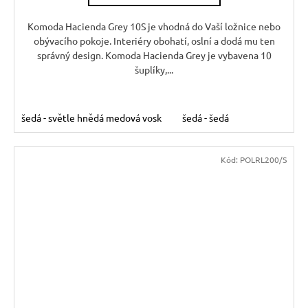
Komoda Hacienda Grey 10S je vhodná do Vaší ložnice nebo
obývacího pokoje. Interiéry obohatí, oslní a dodá mu ten
správný design. Komoda Hacienda Grey je vybavena 10
šuplíky,...
šedá - světle hnědá medová vosk
šedá - šedá
Kód:
POLRL200/S