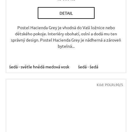
R
DETAIL
M
A
Postel Hacienda Grey je vhodná do Vaší ložnice nebo
dětského pokoje. Interiéry obohatí, oslní a dodá mu ten
správný design. Postel Hacienda Grey je nádherná a zároveň
bytelná...
šedá - světle hnědá medová vosk
šedá - šedá
Kód:
POLRL90/S