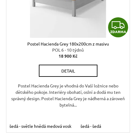
t
Kč
o
ů
d
Z
u
ZDARMA
k
D
t
Postel Hacienda Grey 180x200cm z masivu
A
ů
POL 6 - 10 týdnů
18 900 Kč
R
DETAIL
M
A
Postel Hacienda Grey je vhodná do Vaší ložnice nebo
dětského pokoje. Interiéry obohatí, oslní a dodá mu ten
správný design. Postel Hacienda Grey je nádherná a zároveň
bytelná...
šedá - světle hnědá medová vosk
šedá - šedá