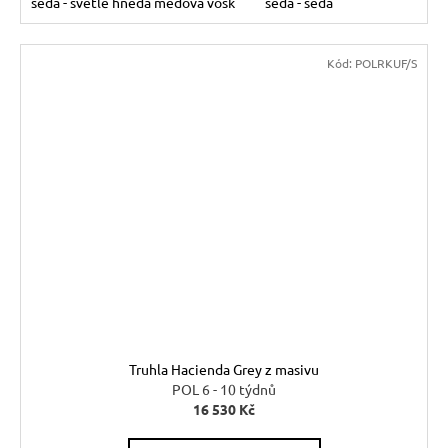
šedá - světle hnědá medová vosk
šedá - šedá
Kód:
POLRKUF/S
Truhla Hacienda Grey z masivu
POL 6 - 10 týdnů
16 530 Kč