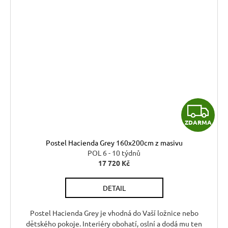
Z
ZDARMA
D
Postel Hacienda Grey 160x200cm z masivu
A
POL 6 - 10 týdnů
17 720 Kč
R
DETAIL
M
A
Postel Hacienda Grey je vhodná do Vaší ložnice nebo
dětského pokoje. Interiéry obohatí, oslní a dodá mu ten