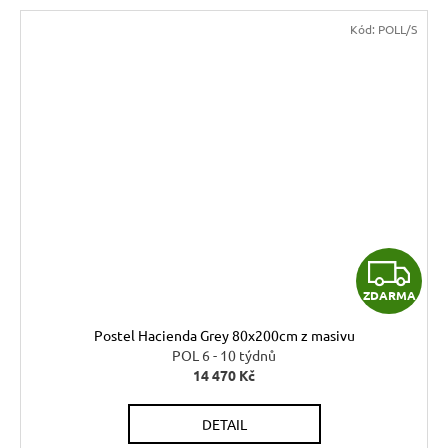
Kód:
POLL/S
Z
ZDARMA
D
Postel Hacienda Grey 80x200cm z masivu
A
POL 6 - 10 týdnů
14 470 Kč
R
DETAIL
M