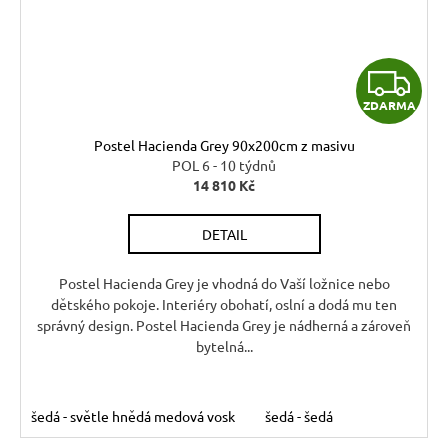
Z
ZDARMA
D
Postel Hacienda Grey 90x200cm z masivu
A
POL 6 - 10 týdnů
14 810 Kč
R
DETAIL
M
A
Postel Hacienda Grey je vhodná do Vaší ložnice nebo
dětského pokoje. Interiéry obohatí, oslní a dodá mu ten
správný design. Postel Hacienda Grey je nádherná a zároveň
bytelná...
šedá - světle hnědá medová vosk
šedá - šedá