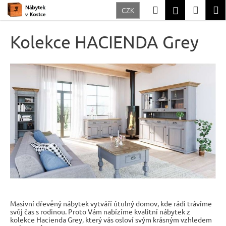
K
Přejít
Hledat
Nákup
M
Přihlášení
CZK
na
o
Zpět
Zpět
obsah
košík
š
Kolekce HACIENDA Grey
í
C
k
o
p
o
t
ř
e
b
u
j
e
Masivní dřevěný nábytek vytváří útulný domov, kde rádi trávíme
t
svůj čas s rodinou. Proto Vám nabízíme kvalitní nábytek z
kolekce Hacienda Grey, který vás osloví svým krásným vzhledem
e