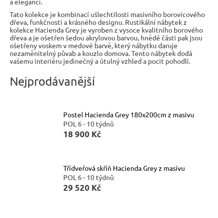
a elegancí.
n
Tato kolekce je kombinací ušlechtilosti masivního borovicového
dřeva, funkčnosti a krásného designu. Rustikální nábytek z
a
kolekce Hacienda Grey je vyroben z vysoce kvalitního borového
j
dřeva a je ošetřen šedou akrylovou barvou, hnědé části pak jsou
ošetřeny voskem v medové barvě, který nábytku daruje
í
nezaměnitelný půvab a kouzlo domova. Tento nábytek dodá
vašemu interiéru jedinečný a útulný vzhled a pocit pohodlí.
t
?
Nejprodávanější
Postel Hacienda Grey 180x200cm z masivu
POL 6 - 10 týdnů
HLEDAT
18 900 Kč
Třídveřová skříň Hacienda Grey z masivu
D
POL 6 - 10 týdnů
o
29 520 Kč
p
o