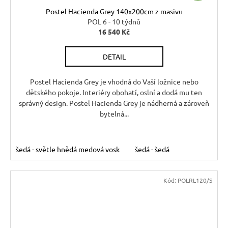
D
Postel Hacienda Grey 140x200cm z masivu
A
POL 6 - 10 týdnů
16 540 Kč
R
DETAIL
M
A
Postel Hacienda Grey je vhodná do Vaší ložnice nebo
dětského pokoje. Interiéry obohatí, oslní a dodá mu ten
správný design. Postel Hacienda Grey je nádherná a zároveň
bytelná...
šedá - světle hnědá medová vosk
šedá - šedá
Kód:
POLRL120/S