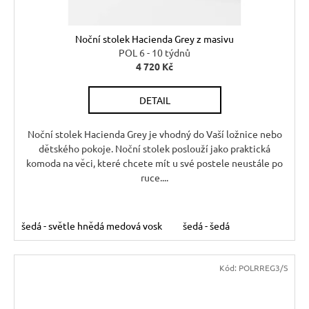
Noční stolek Hacienda Grey z masivu
POL 6 - 10 týdnů
4 720 Kč
DETAIL
Noční stolek Hacienda Grey je vhodný do Vaší ložnice nebo
dětského pokoje. Noční stolek poslouží jako praktická
komoda na věci, které chcete mít u své postele neustále po
ruce....
šedá - světle hnědá medová vosk
šedá - šedá
Kód:
POLRREG3/S