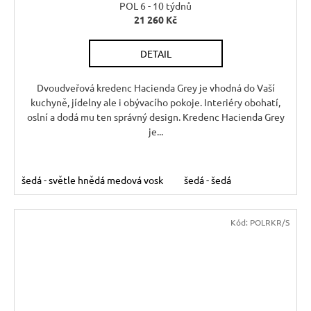
POL 6 - 10 týdnů
21 260 Kč
DETAIL
Dvoudveřová kredenc Hacienda Grey je vhodná do Vaší
kuchyně, jídelny ale i obývacího pokoje. Interiéry obohatí,
oslní a dodá mu ten správný design. Kredenc Hacienda Grey
je...
šedá - světle hnědá medová vosk
šedá - šedá
Kód:
POLRKR/S