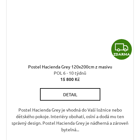
Z
ZDARMA
D
Postel Hacienda Grey 120x200cm z masivu
A
POL 6 - 10 týdnů
15 800 Kč
R
DETAIL
M
A
Postel Hacienda Grey je vhodná do Vaší ložnice nebo
dětského pokoje. Interiéry obohatí, oslní a dodá mu ten
správný design. Postel Hacienda Grey je nádherná a zároveň
bytelná...