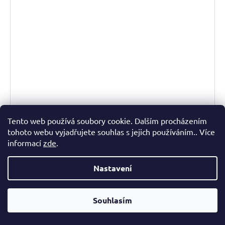
Tento web používá soubory cookie. Dalším procházením
tohoto webu vyjadřujete souhlas s jejich používáním.. Více
Televizní stolek Hacienda Grey 4S z masivu
informací
zde
.
POL 6 - 10 týdnů
15 350 Kč
Nastavení
DETAIL
Souhlasím
Televizní stolek Hacienda Grey 4S poslouží nejen jako masivní
stolek pod TV, ale zároveň může být praktická komoda do