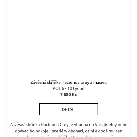
Závěsná skříňka Hacienda Grey z masivu
POL 6 - 10 týdnů
7 680 Kč
DETAIL
Závěsná skříňka Hacienda Grey je vhodná do Vaší jídelny nebo
obývacího pokoje. Interiéry obohatí, oslní a dodá mu ten
správný design. Závěsná skříňka Hacienda Grey je nadčasová...