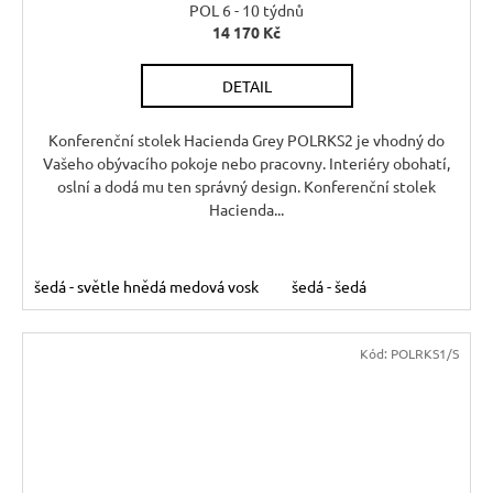
POL 6 - 10 týdnů
14 170 Kč
DETAIL
Konferenční stolek Hacienda Grey POLRKS2 je vhodný do
Vašeho obývacího pokoje nebo pracovny. Interiéry obohatí,
oslní a dodá mu ten správný design. Konferenční stolek
Hacienda...
šedá - světle hnědá medová vosk
šedá - šedá
Kód:
POLRKS1/S