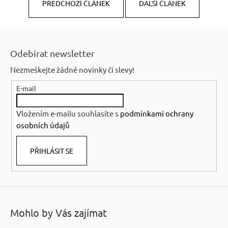
PŘEDCHOZÍ ČLÁNEK
DALŠÍ ČLÁNEK
Z
á
Odebírat newsletter
p
Nezmeškejte žádné novinky či slevy!
a
E-mail
t
í
Vložením e-mailu souhlasíte s
podmínkami ochrany
osobních údajů
PŘIHLÁSIT SE
Mohlo by Vás zajímat