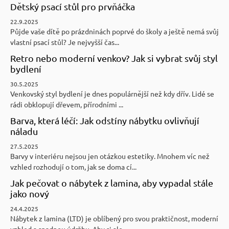
Dětský psací stůl pro prvňáčka
22.9.2025
Půjde vaše dítě po prázdninách poprvé do školy a ještě nemá svůj
vlastní psací stůl? Je nejvyšší čas...
Retro nebo moderní venkov? Jak si vybrat svůj styl
bydlení
30.5.2025
Venkovský styl bydlení je dnes populárnější než kdy dřív. Lidé se
rádi obklopují dřevem, přírodními ...
Barva, která léčí: Jak odstíny nábytku ovlivňují
náladu
27.5.2025
Barvy v interiéru nejsou jen otázkou estetiky. Mnohem víc než
vzhled rozhodují o tom, jak se doma cí...
Jak pečovat o nábytek z lamina, aby vypadal stále
jako nový
24.4.2025
Nábytek z lamina (LTD) je oblíbený pro svou praktičnost, moderní
vzhled a snadnou údržbu. Aby si ale...