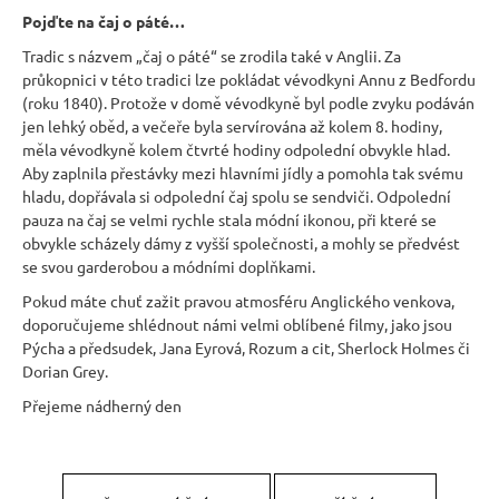
Pojďte na čaj o páté…
Tradic s názvem „čaj o páté“ se zrodila také v Anglii. Za
průkopnici v této tradici lze pokládat vévodkyni Annu z Bedfordu
(roku 1840). Protože v domě vévodkyně byl podle zvyku podáván
jen lehký oběd, a večeře byla servírována až kolem 8. hodiny,
měla vévodkyně kolem čtvrté hodiny odpolední obvykle hlad.
Aby zaplnila přestávky mezi hlavními jídly a pomohla tak svému
hladu, dopřávala si odpolední čaj spolu se sendviči. Odpolední
pauza na čaj se velmi rychle stala módní ikonou, při které se
obvykle scházely dámy z vyšší společnosti, a mohly se předvést
se svou garderobou a módními doplňkami.
Pokud máte chuť zažit pravou atmosféru Anglického venkova,
doporučujeme shlédnout námi velmi oblíbené filmy, jako jsou
Pýcha a předsudek, Jana Eyrová, Rozum a cit, Sherlock Holmes či
Dorian Grey.
Přejeme nádherný den