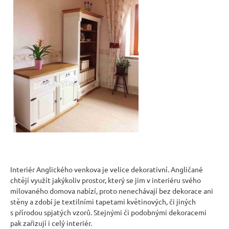
Interiér Anglického venkova je velice dekorativní. Angličané
chtějí využít jakýkoliv prostor, který se jim v interiéru svého
milovaného domova nabízí, proto nenechávají bez dekorace ani
stěny a zdobí je textilními tapetami květinových, či jiných
s přírodou spjatých vzorů. Stejnými či podobnými dekoracemi
pak zařizují i celý interiér.