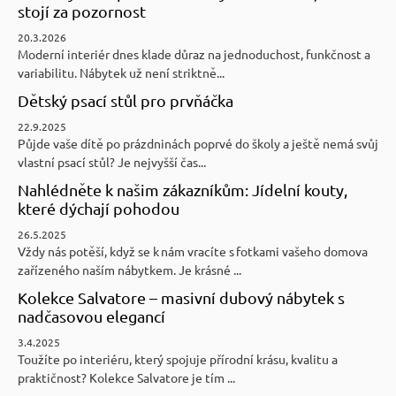
stojí za pozornost
20.3.2026
Moderní interiér dnes klade důraz na jednoduchost, funkčnost a
variabilitu. Nábytek už není striktně...
Dětský psací stůl pro prvňáčka
22.9.2025
Půjde vaše dítě po prázdninách poprvé do školy a ještě nemá svůj
vlastní psací stůl? Je nejvyšší čas...
Nahlédněte k našim zákazníkům: Jídelní kouty,
které dýchají pohodou
26.5.2025
Vždy nás potěší, když se k nám vracíte s fotkami vašeho domova
zařízeného naším nábytkem. Je krásné ...
Kolekce Salvatore – masivní dubový nábytek s
nadčasovou elegancí
3.4.2025
Toužíte po interiéru, který spojuje přírodní krásu, kvalitu a
praktičnost? Kolekce Salvatore je tím ...