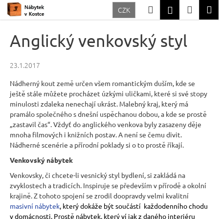
K
Přejít
Hledat
Nákup
M
Přihlášení
CZK
na
o
Zpět
Zpět
obsah
košík
š
Anglický venkovský styl
í
C
k
23.1.2017
o
p
Nádherný kout země určen všem romantickým duším, kde se
o
ještě stále můžete procházet úzkými uličkami, které si své stopy
minulosti zdaleka nenechají ukrást. Malebný kraj, který má
t
pramálo společného s dnešní uspěchanou dobou, a kde se prostě
ř
„zastavil čas“. Vždyť do anglického venkova byly zasazeny děje
e
mnoha filmových i knižních postav. A není se čemu divit.
Nádherné scenérie a přírodní poklady si o to prostě říkají.
b
Venkovský nábytek
u
j
Venkovsky, či chcete-li vesnický styl bydlení, si zakládá na
zvyklostech a tradicích. Inspiruje se především v přírodě a okolní
e
krajině. Z tohoto spojení se zrodil doopravdy velmi kvalitní
t
masivní nábytek
, který dokáže být součástí každodenního chodu
e
v domácnosti. Prostě nábytek, který ví jak z daného interiéru