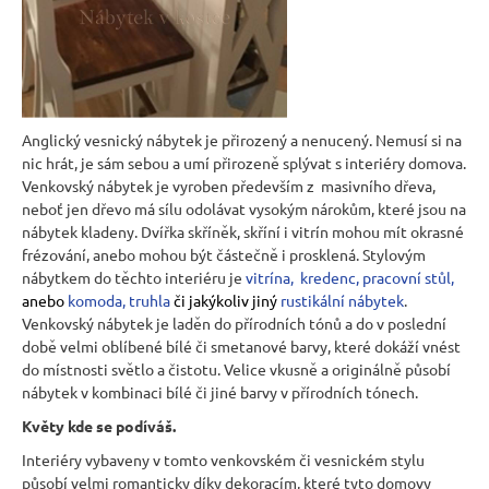
Kč
Anglický vesnický nábytek je přirozený a nenucený. Nemusí si na
nic hrát, je sám sebou a umí přirozeně splývat s interiéry domova.
Venkovský nábytek je vyroben především z masivního dřeva,
neboť jen dřevo má sílu odolávat vysokým nárokům, které jsou na
nábytek kladeny. Dvířka skříněk, skříní i vitrín mohou mít okrasné
frézování, anebo mohou být částečně i prosklená. Stylovým
nábytkem do těchto interiéru je
vitrína
,
kredenc
,
pracovní stůl
,
anebo
komoda
,
truhla
či jakýkoliv jiný
rustikální nábytek
.
Venkovský nábytek je laděn do přírodních tónů a do v poslední
době velmi oblíbené bílé či smetanové barvy, které dokáží vnést
do místnosti světlo a čistotu. Velice vkusně a originálně působí
nábytek v kombinaci bílé či jiné barvy v přírodních tónech.
Květy kde se podíváš.
Interiéry vybaveny v tomto venkovském či vesnickém stylu
působí velmi romanticky díky dekoracím, které tyto domovy