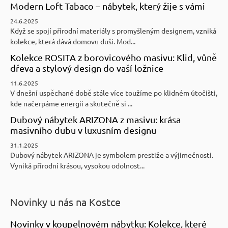
Modern Loft Tabaco – nábytek, který žije s vámi
24.6.2025
Když se spojí přírodní materiály s promyšleným designem, vzniká
kolekce, která dává domovu duši. Mod...
Kolekce ROSITA z borovicového masivu: Klid, vůně
dřeva a stylový design do vaší ložnice
11.6.2025
V dnešní uspěchané době stále více toužíme po klidném útočišti,
kde načerpáme energii a skutečně si ...
Dubový nábytek ARIZONA z masivu: krása
masivního dubu v luxusním designu
31.1.2025
Dubový nábytek ARIZONA je symbolem prestiže a výjimečnosti.
Vyniká přírodní krásou, vysokou odolnost...
Novinky u nás na Kostce
Novinky v koupelnovém nábytku: Kolekce, které