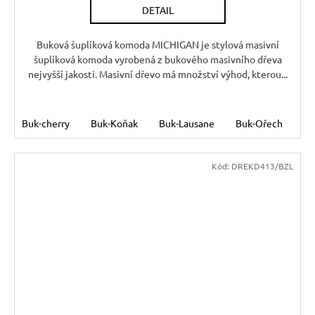
DETAIL
M
A
Buková šuplíková komoda MICHIGAN je stylová masivní
šuplíková komoda vyrobená z bukového masivního dřeva
nejvyšší jakosti. Masivní dřevo má množství výhod, kterou...
Buk-cherry
Buk-Koňak
Buk-Lausane
Buk-Ořech
Bu
Kód:
DREKD413/BZL