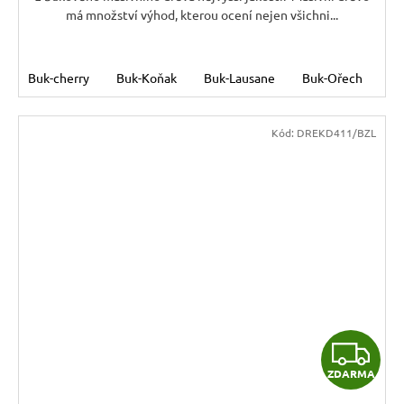
má množství výhod, kterou ocení nejen všichni...
Buk-cherry
Buk-Koňak
Buk-Lausane
Buk-Ořech
Bu
Kód:
DREKD411/BZL
Z
ZDARMA
D