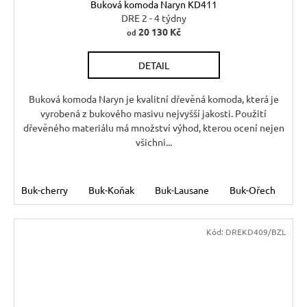
Buková komoda Naryn KD411
A
DRE 2 - 4 týdny
20 130 Kč
od
R
DETAIL
M
A
Buková komoda Naryn je kvalitní dřevěná komoda, která je
vyrobená z bukového masivu nejvyšší jakosti. Použití
dřevěného materiálu má množství výhod, kterou ocení nejen
všichni...
Buk-cherry
Buk-Koňak
Buk-Lausane
Buk-Ořech
Bu
Kód:
DREKD409/BZL