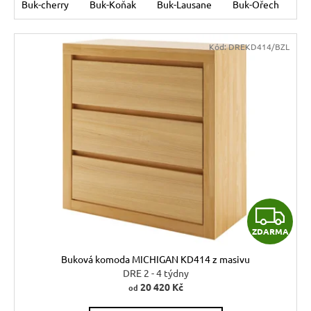
Buk-cherry
Buk-Koňak
Buk-Lausane
Buk-Ořech
Bu
Kód:
DREKD414/BZL
Z
ZDARMA
D
Buková komoda MICHIGAN KD414 z masivu
A
DRE 2 - 4 týdny
20 420 Kč
od
R