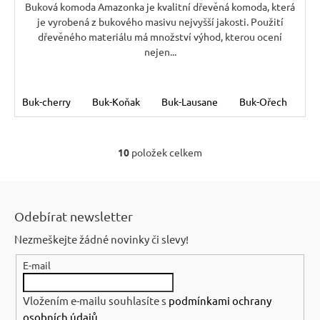
A
Buková komoda Amazonka je kvalitní dřevěná komoda, která
je vyrobená z bukového masivu nejvyšší jakosti. Použití
dřevěného materiálu má množství výhod, kterou ocení
nejen...
Buk-cherry
Buk-Koňak
Buk-Lausane
Buk-Ořech
Bu
10
položek celkem
O
v
Z
l
á
á
Odebírat newsletter
p
d
Nezmeškejte žádné novinky či slevy!
a
a
c
E-mail
t
í
í
p
Vložením e-mailu souhlasíte s
podmínkami ochrany
r
osobních údajů