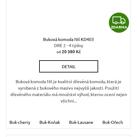
Z
ZDARMA
D
Buková komoda Nil KD403
A
DRE 2 - 4 týdny
20 380 Kč
od
R
DETAIL
M
A
Buková komoda Nil je kvalitní dřevěná komoda, která je
vyrobená z bukového masivu nejvyšší jakosti. Použití
dřevěného materiálu má množství výhod, kterou ocení nejen
všichni...
Buk-cherry
Buk-Koňak
Buk-Lausane
Buk-Ořech
Bu