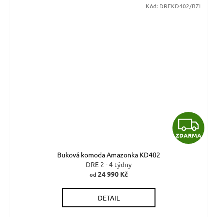
Kód:
DREKD402/BZL
Z
ZDARMA
D
Buková komoda Amazonka KD402
A
DRE 2 - 4 týdny
24 990 Kč
od
R
DETAIL
M