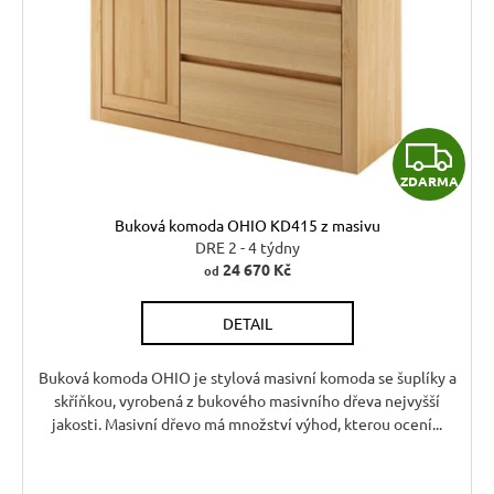
Z
ZDARMA
D
Buková komoda OHIO KD415 z masivu
A
DRE 2 - 4 týdny
24 670 Kč
od
R
DETAIL
M
A
Buková komoda OHIO je stylová masivní komoda se šuplíky a
skříňkou, vyrobená z bukového masivního dřeva nejvyšší
jakosti. Masivní dřevo má množství výhod, kterou ocení...