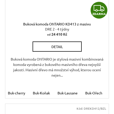
Z
ZDARMA
D
Buková komoda ONTARIO KD413 z masivu
A
DRE 2 - 4 týdny
24 410 Kč
od
R
DETAIL
M
A
Buková komoda ONTARIO je stylová masivní kombinovaná
komoda vyrobená z bukového masivního dřeva nejvyšší
jakosti. Masivní dřevo má množství výhod, kterou ocení
nejen...
Buk-cherry
Buk-Koňak
Buk-Lausane
Buk-Ořech
Bu
Kód:
DREKD412/BZL