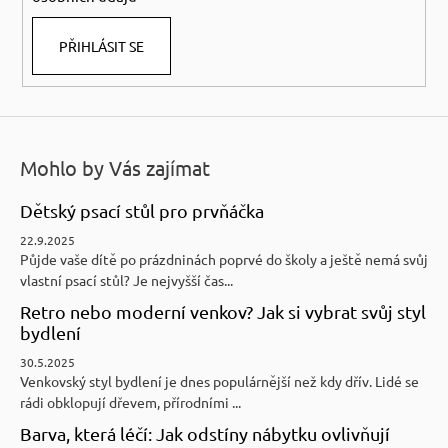
v
k
PŘIHLÁSIT SE
y
v
ý
p
i
Mohlo by Vás zajímat
s
u
Dětský psací stůl pro prvňáčka
22.9.2025
Půjde vaše dítě po prázdninách poprvé do školy a ještě nemá svůj
vlastní psací stůl? Je nejvyšší čas...
Retro nebo moderní venkov? Jak si vybrat svůj styl
bydlení
30.5.2025
Venkovský styl bydlení je dnes populárnější než kdy dřív. Lidé se
rádi obklopují dřevem, přírodními ...
Barva, která léčí: Jak odstíny nábytku ovlivňují