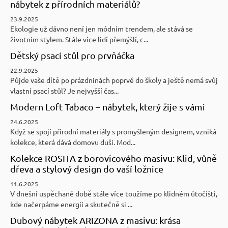
nábytek z přírodních materiálů?
23.9.2025
Ekologie už dávno není jen módním trendem, ale stává se
životním stylem. Stále více lidí přemýšlí, c...
Dětský psací stůl pro prvňáčka
22.9.2025
Půjde vaše dítě po prázdninách poprvé do školy a ještě nemá svůj
vlastní psací stůl? Je nejvyšší čas...
Modern Loft Tabaco – nábytek, který žije s vámi
24.6.2025
Když se spojí přírodní materiály s promyšleným designem, vzniká
kolekce, která dává domovu duši. Mod...
Kolekce ROSITA z borovicového masivu: Klid, vůně
dřeva a stylový design do vaší ložnice
11.6.2025
V dnešní uspěchané době stále více toužíme po klidném útočišti,
kde načerpáme energii a skutečně si ...
Dubový nábytek ARIZONA z masivu: krása