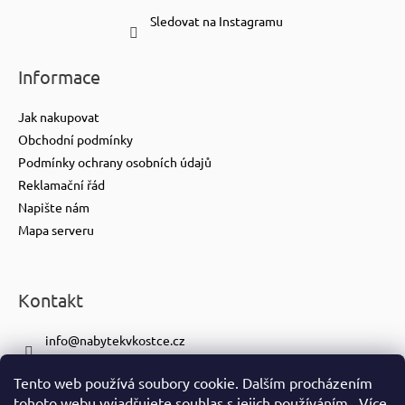
Sledovat na Instagramu
Informace
Jak nakupovat
Obchodní podmínky
Podmínky ochrany osobních údajů
Reklamační řád
Napište nám
Mapa serveru
Kontakt
info
@
nabytekvkostce.cz
+420 606 065 259
Tento web používá soubory cookie. Dalším procházením
+420 601 116 371
tohoto webu vyjadřujete souhlas s jejich používáním.. Více