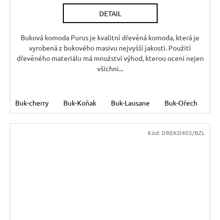
R
DETAIL
M
A
Buková komoda Purus je kvalitní dřevěná komoda, která je
vyrobená z bukového masivu nejvyšší jakosti. Použití
dřevěného materiálu má množství výhod, kterou ocení nejen
všichni...
Buk-cherry
Buk-Koňak
Buk-Lausane
Buk-Ořech
Bu
Kód:
DREKD403/BZL