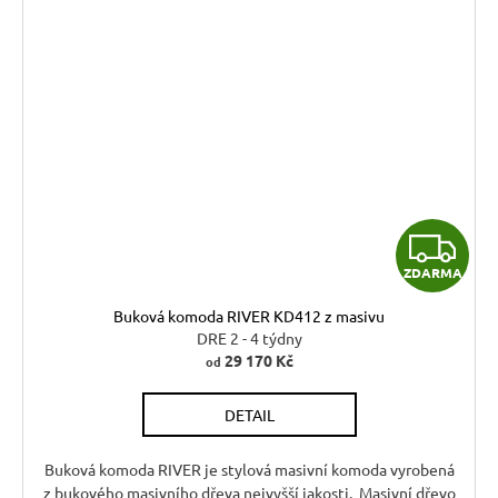
Z
ZDARMA
D
Buková komoda RIVER KD412 z masivu
A
DRE 2 - 4 týdny
29 170 Kč
od
R
DETAIL
M
A
Buková komoda RIVER je stylová masivní komoda vyrobená
z bukového masivního dřeva nejvyšší jakosti. Masivní dřevo