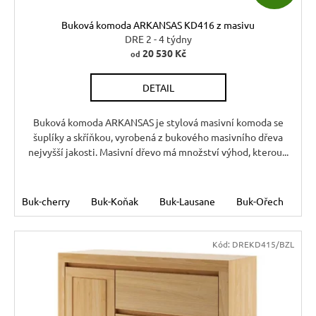
k
6
D
720
t
Kč
Buková komoda ARKANSAS KD416 z masivu
A
ů
DRE 2 - 4 týdny
20 530 Kč
od
R
DETAIL
M
A
Buková komoda ARKANSAS je stylová masivní komoda se
šuplíky a skříňkou, vyrobená z bukového masivního dřeva
nejvyšší jakosti. Masivní dřevo má množství výhod, kterou...
Buk-cherry
Buk-Koňak
Buk-Lausane
Buk-Ořech
Bu
Kód:
DREKD415/BZL