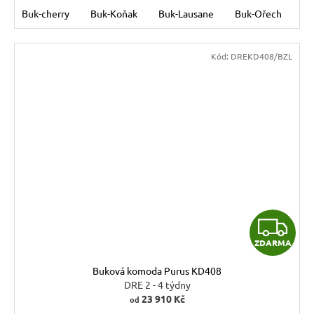
Buk-cherry
Buk-Koňak
Buk-Lausane
Buk-Ořech
Bu
Kód:
DREKD408/BZL
Z
ZDARMA
D
Buková komoda Purus KD408
A
DRE 2 - 4 týdny
23 910 Kč
od