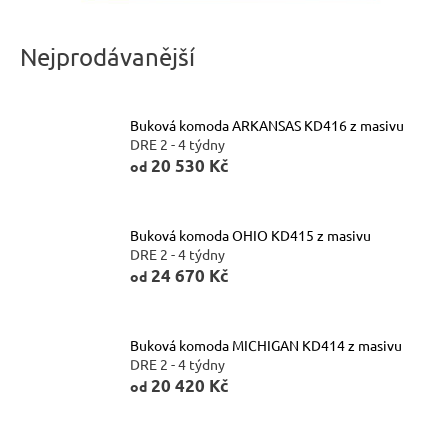
n
a
Nejprodávanější
j
í
Buková komoda ARKANSAS KD416 z masivu
t
DRE 2 - 4 týdny
?
20 530 Kč
od
Buková komoda OHIO KD415 z masivu
DRE 2 - 4 týdny
HLEDAT
24 670 Kč
od
Buková komoda MICHIGAN KD414 z masivu
D
DRE 2 - 4 týdny
o
20 420 Kč
od
p
o