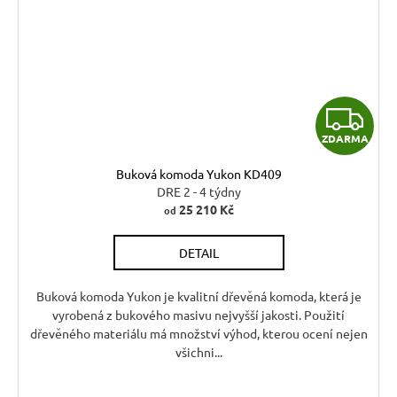
Z
ZDARMA
D
Buková komoda Yukon KD409
A
DRE 2 - 4 týdny
25 210 Kč
od
R
DETAIL
M
A
Buková komoda Yukon je kvalitní dřevěná komoda, která je
vyrobená z bukového masivu nejvyšší jakosti. Použití
dřevěného materiálu má množství výhod, kterou ocení nejen
všichni...