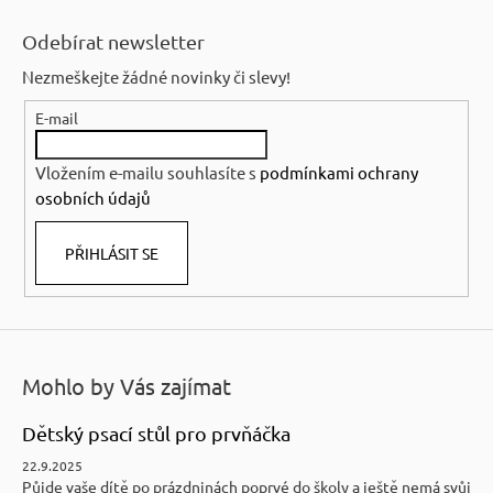
Z
l
á
á
Odebírat newsletter
p
d
Nezmeškejte žádné novinky či slevy!
a
a
c
E-mail
t
í
í
p
Vložením e-mailu souhlasíte s
podmínkami ochrany
r
osobních údajů
v
k
PŘIHLÁSIT SE
y
v
ý
p
i
Mohlo by Vás zajímat
s
u
Dětský psací stůl pro prvňáčka
22.9.2025
Půjde vaše dítě po prázdninách poprvé do školy a ještě nemá svůj