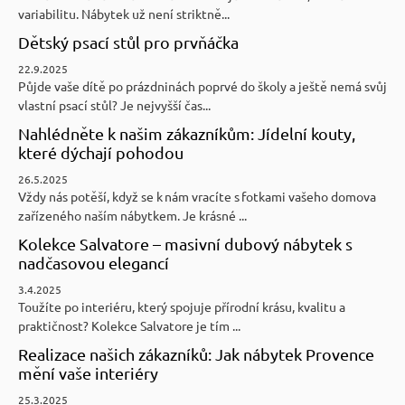
variabilitu. Nábytek už není striktně...
Dětský psací stůl pro prvňáčka
22.9.2025
Půjde vaše dítě po prázdninách poprvé do školy a ještě nemá svůj
vlastní psací stůl? Je nejvyšší čas...
Nahlédněte k našim zákazníkům: Jídelní kouty,
které dýchají pohodou
26.5.2025
Vždy nás potěší, když se k nám vracíte s fotkami vašeho domova
zařízeného naším nábytkem. Je krásné ...
Kolekce Salvatore – masivní dubový nábytek s
nadčasovou elegancí
3.4.2025
Toužíte po interiéru, který spojuje přírodní krásu, kvalitu a
praktičnost? Kolekce Salvatore je tím ...
Realizace našich zákazníků: Jak nábytek Provence
mění vaše interiéry
25.3.2025