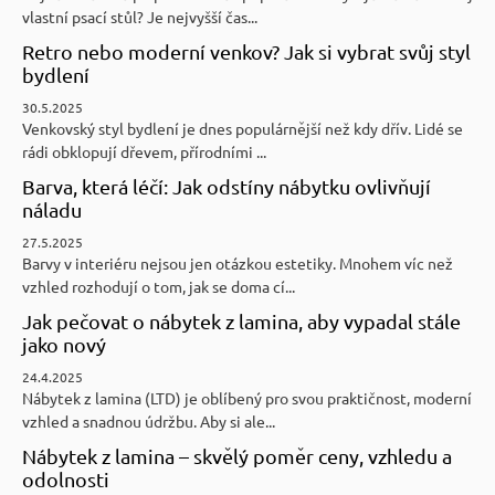
vlastní psací stůl? Je nejvyšší čas...
Retro nebo moderní venkov? Jak si vybrat svůj styl
bydlení
30.5.2025
Venkovský styl bydlení je dnes populárnější než kdy dřív. Lidé se
rádi obklopují dřevem, přírodními ...
Barva, která léčí: Jak odstíny nábytku ovlivňují
náladu
27.5.2025
Barvy v interiéru nejsou jen otázkou estetiky. Mnohem víc než
vzhled rozhodují o tom, jak se doma cí...
Jak pečovat o nábytek z lamina, aby vypadal stále
jako nový
24.4.2025
Nábytek z lamina (LTD) je oblíbený pro svou praktičnost, moderní
vzhled a snadnou údržbu. Aby si ale...
Nábytek z lamina – skvělý poměr ceny, vzhledu a
odolnosti