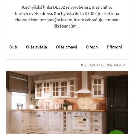
Kč
Kuchyňská linka DEJ82 je vyrobená z masivního,
borovicového dřeva. Kuchyňská linka DEJ82 je ošetřena
ekologickým bezbarvým lakem, který zabraňuje jemným
škrábancům....
Dub
Olše světlá
Olše tmavá
Ořech
Přírodní
Š
Kód:
AZUK1/CE/M/BZL/BP