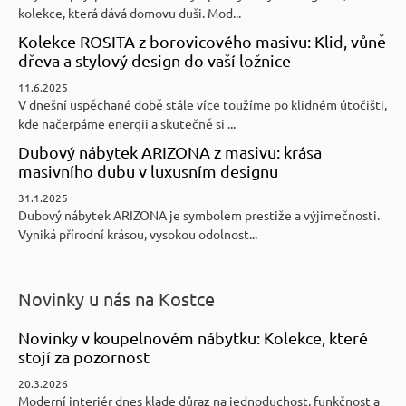
kolekce, která dává domovu duši. Mod...
Kolekce ROSITA z borovicového masivu: Klid, vůně
dřeva a stylový design do vaší ložnice
11.6.2025
V dnešní uspěchané době stále více toužíme po klidném útočišti,
kde načerpáme energii a skutečně si ...
Dubový nábytek ARIZONA z masivu: krása
masivního dubu v luxusním designu
31.1.2025
Dubový nábytek ARIZONA je symbolem prestiže a výjimečnosti.
Vyniká přírodní krásou, vysokou odolnost...
Novinky u nás na Kostce
Novinky v koupelnovém nábytku: Kolekce, které
stojí za pozornost
20.3.2026
Moderní interiér dnes klade důraz na jednoduchost, funkčnost a