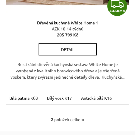
Z
ZDARMA
D
Dřevěná kuchyně White Home 1
A
AZK 10-14 týdnů
205 799 Kč
R
DETAIL
M
A
Rustikální dřevěná kuchyňská sestava White Home je
vyrobená z kvalitního borovicového dřeva a je ošetřená
voskem, který zvýrazní jedinečné detaily dřeva. Kuchyňská...
Bílá patina K03
Bílý vosk K17
Antická bílá K16
2
položek celkem
O
v