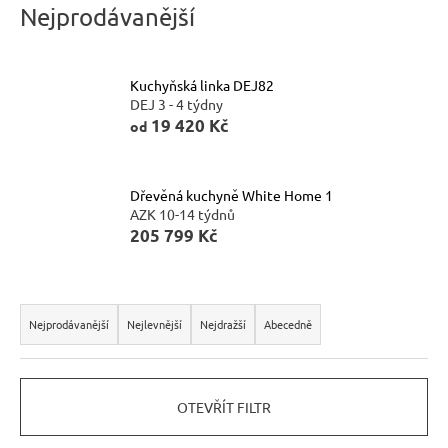
Nejprodávanější
n
a
j
Kuchyňská linka DEJ82
DEJ 3 - 4 týdny
í
19 420 Kč
od
t
?
Dřevěná kuchyně White Home 1
AZK 10-14 týdnů
205 799 Kč
HLEDAT
Ř
a
Nejprodávanější
Nejlevnější
Nejdražší
Abecedně
z
D
o
e
p
OTEVŘÍT FILTR
n
o
í