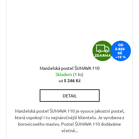
Z
OD
5 830
KČ
ZDARMA
–10 %
D
Manželská postel ŠUMAVA 110
A
Skladem
(1 ks)
5 246 Kč
od
R
DETAIL
M
A
Manželská postel ŠUMAVA 110 je vysoce jakostní postel,
která uspokojí i tu nejnáročnější klientelu. Je vyrobena z
borovicového masívu. Postel ŠUMAVA 110 dodáváme
včetně...