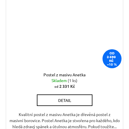
OD
2 590
KČ
–10 %
Postel z masivu Anetka
Skladem
(1 ks)
2 331 Kč
od
DETAIL
Kvalitní postel z masivu Anetka je dřevěná postel z
masivní borovice. Postel Anetka je stvořena pro každého, kdo
hledá zdravý spánek a útulnou atmosféru. Pokud toužíte...