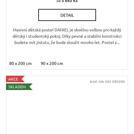
5 643 Kč
od
R
DETAIL
M
A
Masivní dětská postel DANIEL je skvělou volbou pro každý
dětský i studentský pokoj. Díky pevné a stabilní konstrukci
budete mít jistotu, že bude sloužit mnoho let. Postel z...
80 x 200 cm
90 x 200 cm
AKCE
Kód:
MA-305 090200
SKLADEM