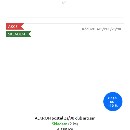
✅...
AKCE
Kód:
MB-AYS/POS/2S/90
SKLADEM
7 318
KČ
–10 %
ALKRON postel 2s/90 dub artisan
Skladem
(2 ks)
6 585 Kč