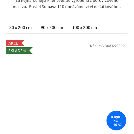
tu nejnáročnější klientelu. Je vyrobena z borovicového
masívu. Postel Šumava 110 dodáváme včetně laťkového...
80 x 200 cm
90 x 200 cm
100 x 200 cm
AKCE
Kód:
MA-308 090200
SKLADEM
4 490
KČ
–10 %