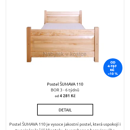
OD
4 757
KČ
–10 %
Postel ŠUMAVA 110
BOR 3 - 6 týdnů
4 281 Kč
od
DETAIL
Postel ŠUMAVA 110 je vysoce jakostní postel, která uspokojí i