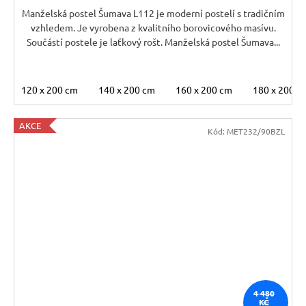
Manželská postel Šumava L112 je moderní postelí s tradičním
vzhledem. Je vyrobena z kvalitního borovicového masívu.
Součástí postele je laťkový rošt. Manželská postel Šumava...
120 x 200 cm
140 x 200 cm
160 x 200 cm
180 x 200 c
AKCE
Kód:
MET232/90BZL
4 480
KČ