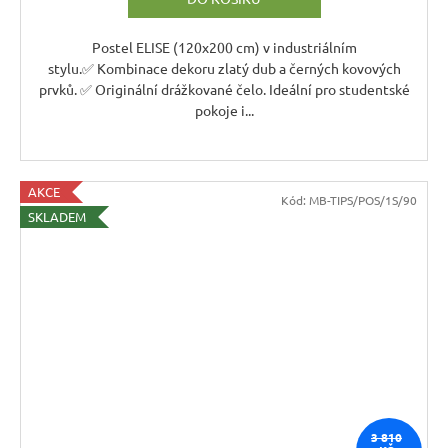
M
A
Postel ELISE (120x200 cm) v industriálním
stylu.✅ Kombinace dekoru zlatý dub a černých kovových
prvků. ✅ Originální drážkované čelo. Ideální pro studentské
pokoje i...
AKCE
Kód:
MB-TIPS/POS/1S/90
SKLADEM
3 810