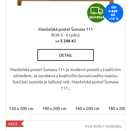
Z
OD
5 830
KČ
ZDARMA
–10 %
D
Manželská postel Šumava 111
A
BOR 3 - 6 týdnů
5 246 Kč
od
R
DETAIL
M
A
Manželská postel Šumava 111 je moderní postelí s tradičním
vzhledem. Je vyrobena z kvalitního borovicového masívu.
Součástí postele je laťkový rošt. Manželská postel Šumava
111...
120 x 200 cm
140 x 200 cm
160 x 200 cm
180 x 200 c
AKCE
Kód:
BORL110/80/BZL