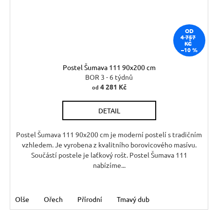
OD
4 757
KČ
–10 %
Postel Šumava 111 90x200 cm
BOR 3 - 6 týdnů
4 281 Kč
od
DETAIL
Postel Šumava 111 90x200 cm je moderní postelí s tradičním
vzhledem. Je vyrobena z kvalitního borovicového masívu.
Součástí postele je laťkový rošt. Postel Šumava 111
nabízíme...
Olše
Ořech
Přírodní
Tmavý dub