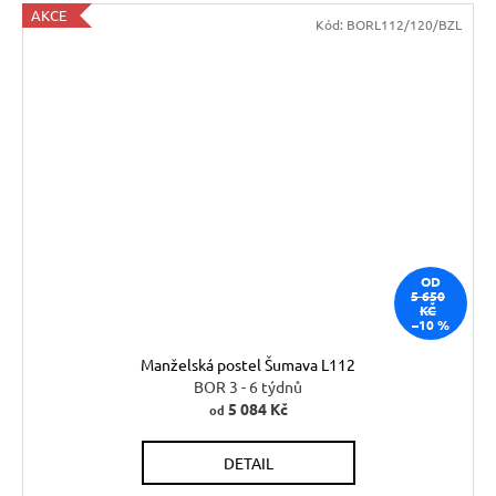
AKCE
Kód:
BORL112/120/BZL
OD
5 650
KČ
–10 %
Manželská postel Šumava L112
BOR 3 - 6 týdnů
5 084 Kč
od
DETAIL