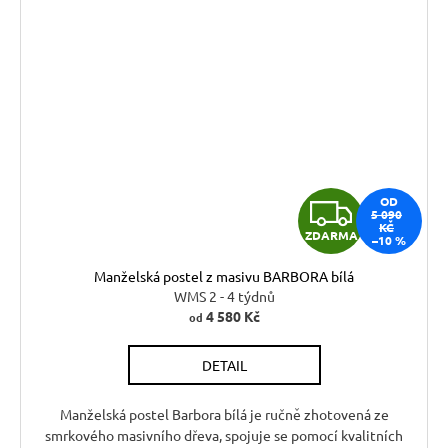
Z
OD
5 090
KČ
ZDARMA
–10 %
D
Manželská postel z masivu BARBORA bílá
A
WMS 2 - 4 týdnů
4 580 Kč
od
R
DETAIL
M
A
Manželská postel Barbora bílá je ručně zhotovená ze
smrkového masivního dřeva, spojuje se pomocí kvalitních