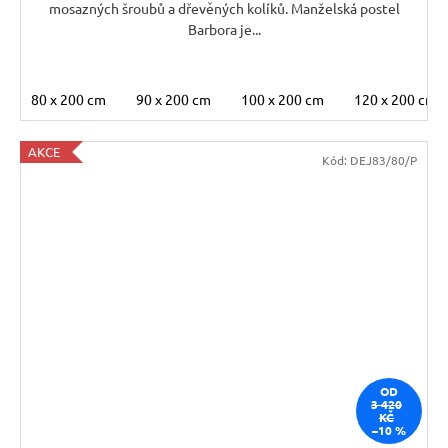
mosazných šroubů a dřevěných kolíků. Manželská postel
Barbora je...
80 x 200 cm
90 x 200 cm
100 x 200 cm
120 x 200 cm
AKCE
Kód:
DEJ83/80/P
OD
3 420
KČ
–10 %