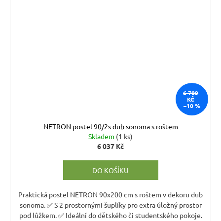
6 709
KČ
–10 %
NETRON postel 90/2s dub sonoma s roštem
Skladem
(1 ks)
6 037 Kč
DO KOŠÍKU
Praktická postel NETRON 90x200 cm s roštem v dekoru dub
sonoma. ✅ S 2 prostornými šuplíky pro extra úložný prostor
pod lůžkem. ✅ Ideální do dětského či studentského pokoje.