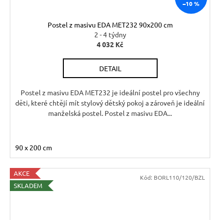
–10 %
Postel z masivu EDA MET232 90x200 cm
2 - 4 týdny
4 032 Kč
DETAIL
Postel z masivu EDA MET232 je ideální postel pro všechny
děti, které chtějí mít stylový dětský pokoj a zároveň je ideální
manželská postel. Postel z masivu EDA...
90 x 200 cm
AKCE
Kód:
BORL110/120/BZL
SKLADEM