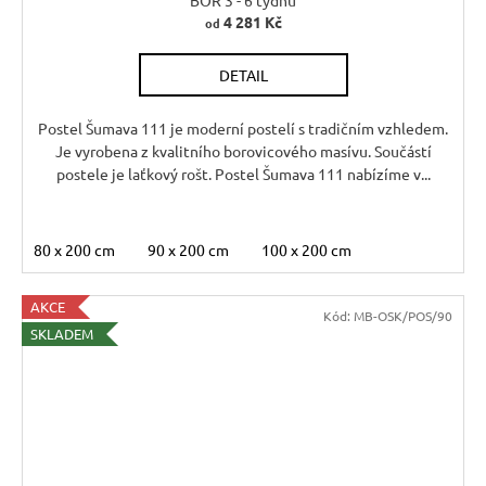
4 281 Kč
od
DETAIL
Postel Šumava 111 je moderní postelí s tradičním vzhledem.
Je vyrobena z kvalitního borovicového masívu. Součástí
postele je laťkový rošt. Postel Šumava 111 nabízíme v...
80 x 200 cm
90 x 200 cm
100 x 200 cm
AKCE
Kód:
MB-OSK/POS/90
SKLADEM