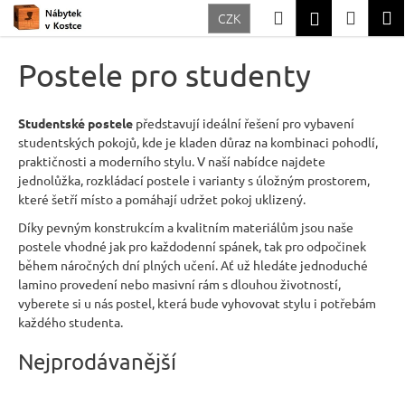
K
Přejít
Hledat
Nákup
M
Přihlášení
CZK
na
o
Zpět
Zpět
obsah
košík
š
Postele pro studenty
í
C
k
o
Studentské postele
představují ideální řešení pro vybavení
studentských pokojů, kde je kladen důraz na kombinaci pohodlí,
p
praktičnosti a moderního stylu. V naší nabídce najdete
o
jednolůžka, rozkládací postele i varianty s úložným prostorem,
t
které šetří místo a pomáhají udržet pokoj uklizený.
ř
Díky pevným konstrukcím a kvalitním materiálům jsou naše
postele vhodné jak pro každodenní spánek, tak pro odpočinek
e
během náročných dní plných učení. Ať už hledáte jednoduché
b
lamino provedení nebo masivní rám s dlouhou životností,
u
vyberete si u nás postel, která bude vyhovovat stylu i potřebám
každého studenta.
j
e
Nejprodávanější
t
e