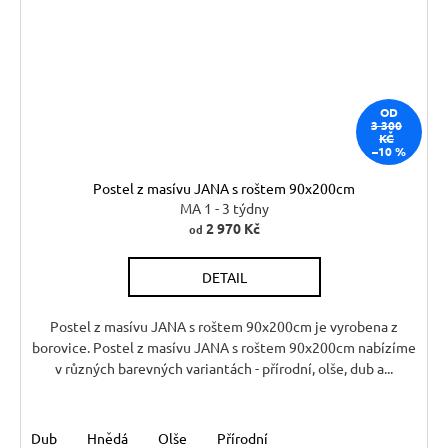
OD
3 300
KČ
–10 %
Postel z masívu JANA s roštem 90x200cm
MA 1 - 3 týdny
2 970 Kč
od
DETAIL
Postel z masívu JANA s roštem 90x200cm je vyrobena z
borovice. Postel z masívu JANA s roštem 90x200cm nabízíme
v různých barevných variantách - přírodní, olše, dub a...
Dub
Hnědá
Olše
Přírodní