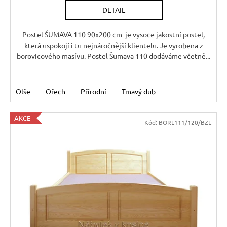
Kč
DETAIL
Postel ŠUMAVA 110 90x200 cm je vysoce jakostní postel,
která uspokojí i tu nejnáročnější klientelu. Je vyrobena z
borovicového masívu. Postel Šumava 110 dodáváme včetně...
Olše
Ořech
Přírodní
Tmavý dub
AKCE
Kód:
BORL111/120/BZL