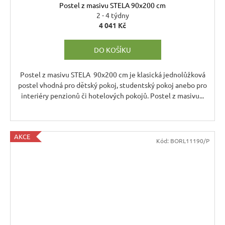
Postel z masivu STELA 90x200 cm
2 - 4 týdny
4 041 Kč
DO KOŠÍKU
Postel z masivu STELA 90x200 cm je klasická jednolůžková
postel vhodná pro dětský pokoj, studentský pokoj anebo pro
interiéry penzionů či hotelových pokojů. Postel z masivu...
AKCE
Kód:
BORL11190/P