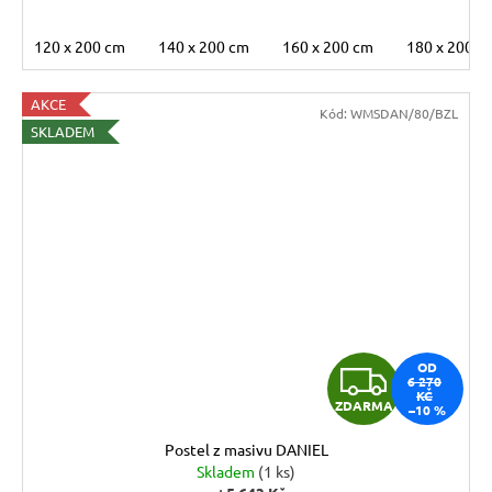
120 x 200 cm
140 x 200 cm
160 x 200 cm
180 x 200 c
AKCE
Kód:
WMSDAN/80/BZL
SKLADEM
Z
OD
6 270
KČ
ZDARMA
–10 %
D
Postel z masivu DANIEL
A
Skladem
(1 ks)