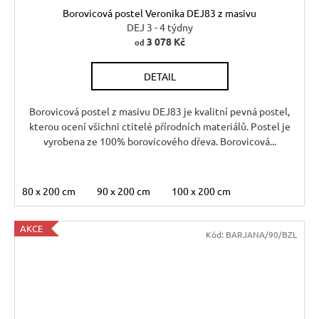
Borovicová postel Veronika DEJ83 z masivu
DEJ 3 - 4 týdny
3 078 Kč
od
DETAIL
Borovicová postel z masivu DEJ83 je kvalitní pevná postel,
kterou ocení všichni ctitelé přírodních materiálů. Postel je
vyrobena ze 100% borovicového dřeva. Borovicová...
80 x 200 cm
90 x 200 cm
100 x 200 cm
AKCE
Kód:
BARJANA/90/BZL