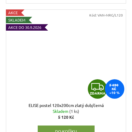
AKCE
Kód:
VAN-MRG/L120
SKLADEM
AKCE DO 30.9.2026
Z
5 690
KČ
–10 %
ZDARMA
D
ELISE postel 120x200cm zlatý dub/černá
A
Skladem
(1 ks)
5 120 Kč
R
DO KOŠÍKU