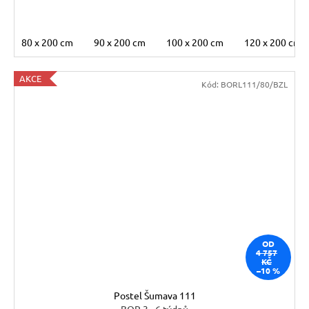
80 x 200 cm
90 x 200 cm
100 x 200 cm
120 x 200 cm
AKCE
Kód:
BORL111/80/BZL
OD
4 757
KČ
–10 %
Postel Šumava 111
BOR 3 - 6 týdnů