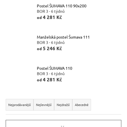
Postel ŠUMAVA 110 90x200
n
BOR 3 - 6 týdnů
a
4 281 Kč
od
j
í
Manželská postel Šumava 111
t
BOR 3 - 6 týdnů
?
5 246 Kč
od
Postel ŠUMAVA 110
BOR 3 - 6 týdnů
HLEDAT
4 281 Kč
od
Ř
D
a
Nejprodávanější
Nejlevnější
Nejdražší
Abecedně
o
z
p
e
o