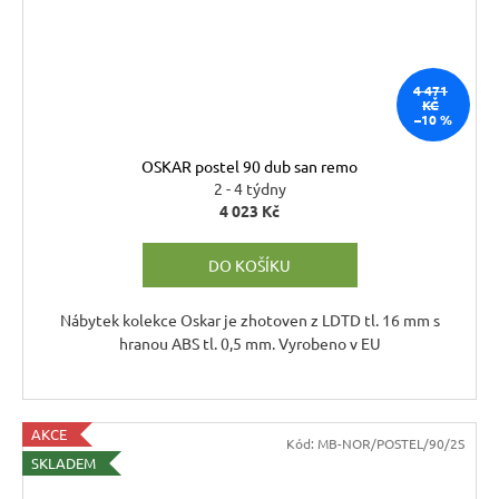
4 471
KČ
–10 %
OSKAR postel 90 dub san remo
2 - 4 týdny
4 023 Kč
DO KOŠÍKU
Nábytek kolekce Oskar je zhotoven z LDTD tl. 16 mm s
hranou ABS tl. 0,5 mm. Vyrobeno v EU
AKCE
Kód:
MB-NOR/POSTEL/90/2S
SKLADEM