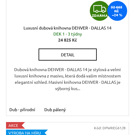
Z
32 665
KČ
–24 %
ZDARMA
D
Luxusní dubová knihovna DENVER - DALLAS 14
A
DEK 1 - 3 týdny
24 825 Kč
R
DETAIL
M
A
Dubová knihovna DENVER - DALLAS 14 je stylová a velmi
luxusní knihovna z masivu, která dodá vašim místnostem
elegantní vzhled. Masivní knihovna DENVER - DALLAS je
výborný kus...
Dub - přírodní
Dub pálený
AKCE
Kód:
DPWREG61/B
VÝROBA NA MÍRU