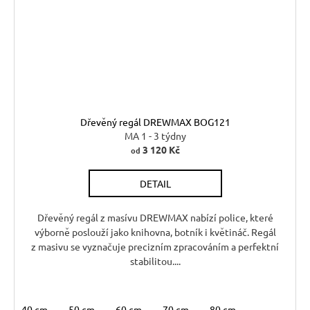
Dřevěný regál DREWMAX BOG121
MA 1 - 3 týdny
3 120 Kč
od
DETAIL
Dřevěný regál z masívu DREWMAX nabízí police, které
výborně poslouží jako knihovna, botník i květináč. Regál
z masivu se vyznačuje precizním zpracováním a perfektní
stabilitou....
40 cm
50 cm
60 cm
70 cm
80 cm