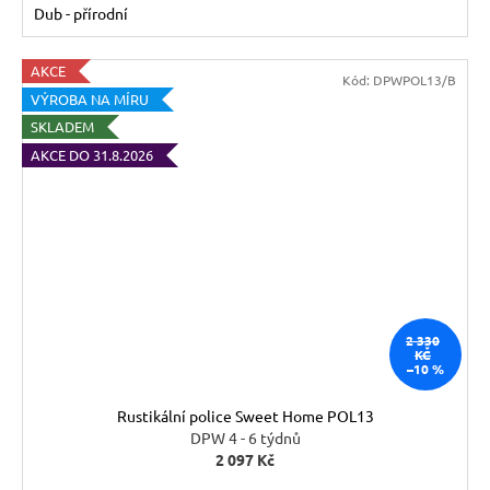
Dub - přírodní
AKCE
Kód:
DPWPOL13/B
VÝROBA NA MÍRU
SKLADEM
AKCE DO 31.8.2026
2 330
KČ
–10 %
Rustikální police Sweet Home POL13
DPW 4 - 6 týdnů
2 097 Kč