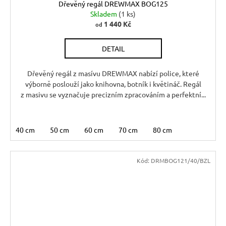
Dřevěný regál DREWMAX BOG125
Skladem
(1 ks)
1 440 Kč
od
DETAIL
Dřevěný regál z masívu DREWMAX nabízí police, které
výborně poslouží jako knihovna, botník i květináč. Regál
z masivu se vyznačuje precizním zpracováním a perfektní...
40 cm
50 cm
60 cm
70 cm
80 cm
Kód:
DRMBOG121/40/BZL