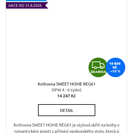
AKCE DO 31.8.2026
Z
15 830
KČ
–10 %
ZDARMA
D
Knihovna SWEET HOME REG61
A
DPW 4 - 6 týdnů
14 247 Kč
R
DETAIL
M
A
Knihovna SWEET HOME REG61 je stylová skříň na knihy v
romantickém pojetí s příměsí venkovského stylu, která si