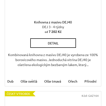
Knihovna z masivu DEJ40
DEJ 3 - 4 týdny
7 202 Kč
od
DETAIL
Kombinovaná knihovna z masívu DEJ40 je vyrobena ze 100%
borovicového masivu. Jednoduchá vitrína DEJ40 je
ošetřena ekologickým bezbarvým lakem, který...
Dub
Olše světlá
Olše tmavá
Ořech
Přírodní
Š
ČESKÝ VÝROBEK
Kód:
GAZ164