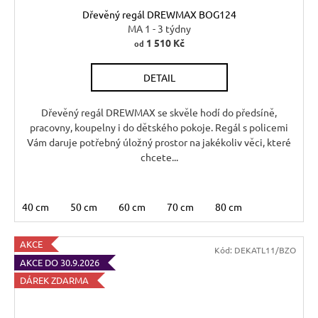
Dřevěný regál DREWMAX BOG124
MA 1 - 3 týdny
1 510 Kč
od
DETAIL
Dřevěný regál DREWMAX se skvěle hodí do předsíně,
pracovny, koupelny i do dětského pokoje. Regál s policemi
Vám daruje potřebný úložný prostor na jakékoliv věci, které
chcete...
40 cm
50 cm
60 cm
70 cm
80 cm
AKCE
Kód:
DEKATL11/BZO
AKCE DO 30.9.2026
DÁREK ZDARMA