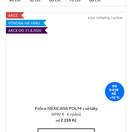
AKCE
Kód:
DPWPOL14/SHV
VÝROBA NA MÍRU
AKCE DO 31.8.2026
OD
2 510
KČ
–10 %
Police MEXICANA POL14 s věšáky
DPW 4 - 6 týdnů
2 259 Kč
od