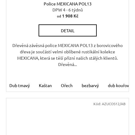
Police MEXICANA POL13
DPW 4 - 6 týdnů
1 908 Kč
od
DETAIL
Dřevěná závěsná police MEXICANA POL13 z borovicového
dřeva je součástí velmi oblíbené rustikální kolekce
MEXICANA, která se těší přízní našich stálých klientů.
Dřevěná...
Dub tmavý
Kaštan
Ořech
bezbarvý
dub kouřový
Kód:
AZUCOS12/AB