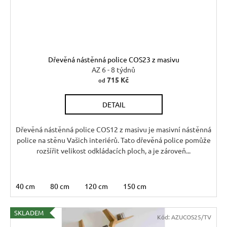
ů
r
d
u
u
č
u
k
j
t
Dřevěná nástěnná police COS23 z masivu
e
ů
AZ 6 - 8 týdnů
m
715 Kč
od
e
DETAIL
RUSTIKÁLNÍ
ŽIDLE
Dřevěná nástěnná police COS12 z masivu je masivní nástěnná
SWEET
police na stěnu Vašich interiérů. Tato dřevěná police pomůže
HOME
rozšířit velikost odkládacích ploch, a je zároveň...
SIL25
2
601
Kč
40 cm
80 cm
120 cm
150 cm
Původně:
2
890
SKLADEM
Kód:
AZUCOS25/TV
Kč