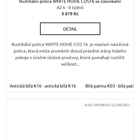
Rustikální police WHITE HOME COS16 se zásuvkami
AZ 6 - 8 týdnů
3 619 Kč
DETAIL
Rustikální police WHITE HOME COS 16 je masivní nástěnná
police, která může proměnit dosud prázdné stěny Vašeho
pokoje v účelné úložné prostory, které pomáhají rozšířit
velikost...
Antická bílá K16 - antická bílá K16
Bílá patina K03 - bílá patina
Kód:
DRMBOG122/40/BZL