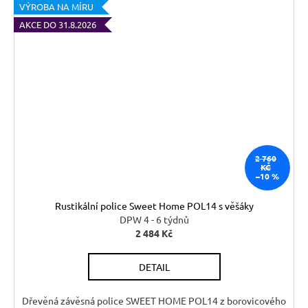
VÝROBA NA MÍRU
AKCE DO 31.8.2026
2 760
KČ
–10 %
Rustikální police Sweet Home POL14 s věšáky
DPW 4 - 6 týdnů
2 484 Kč
DETAIL
Dřevěná závěsná police SWEET HOME POL14 z borovicového