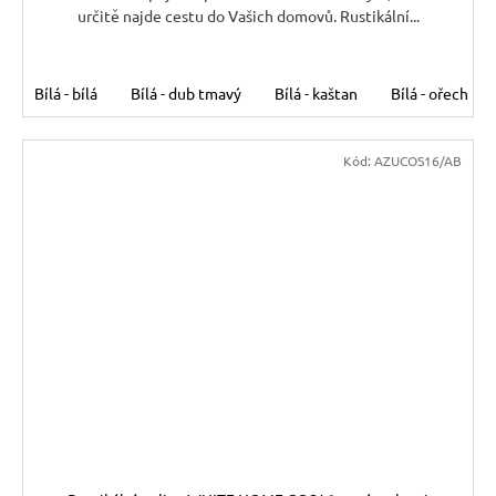
určitě najde cestu do Vašich domovů. Rustikální...
Bílá - bílá
Bílá - dub tmavý
Bílá - kaštan
Bílá - ořech
Kód:
AZUCOS16/AB