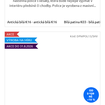
nástěnná police s věšáky, která bude nejlépe vyjímat v
interiéru předsíně či chodby. Police je vyrobena z masivní...
Antická bílá K16 - antická bílá K16
Bílá patina K03 - bílá patina
AKCE
Kód:
DPWPOL13/SHV
VÝROBA NA MÍRU
AKCE DO 31.8.2026
OD
2 120
KČ
–10 %