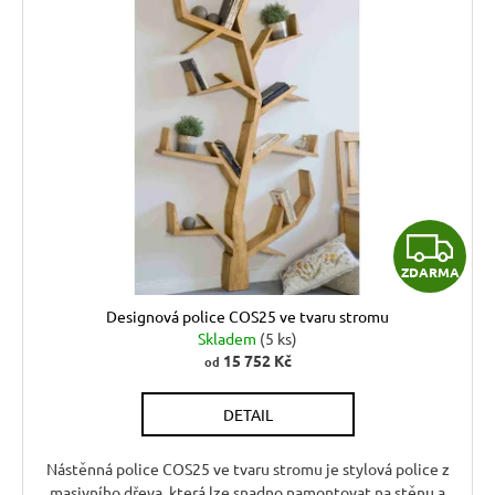
Z
ZDARMA
D
Designová police COS25 ve tvaru stromu
A
Skladem
(5 ks)
15 752 Kč
od
R
DETAIL
M
A
Nástěnná police COS25 ve tvaru stromu je stylová police z
masivního dřeva, která lze snadno namontovat na stěnu a