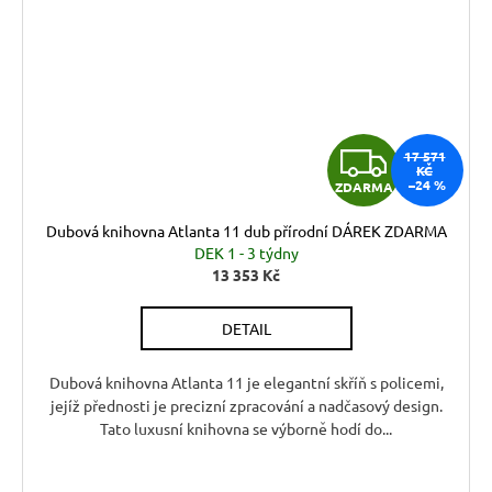
Z
17 571
KČ
–24 %
ZDARMA
D
Dubová knihovna Atlanta 11 dub přírodní DÁREK ZDARMA
A
DEK 1 - 3 týdny
13 353 Kč
R
DETAIL
M
A
Dubová knihovna Atlanta 11 je elegantní skříň s policemi,
jejíž přednosti je precizní zpracování a nadčasový design.
Tato luxusní knihovna se výborně hodí do...