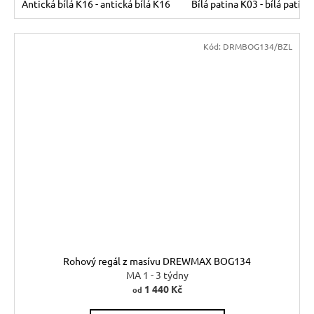
Antická bílá K16 - antická bílá K16
Bílá patina K03 - bílá patina
Kód:
DRMBOG134/BZL
Rohový regál z masívu DREWMAX BOG134
MA 1 - 3 týdny
1 440 Kč
od