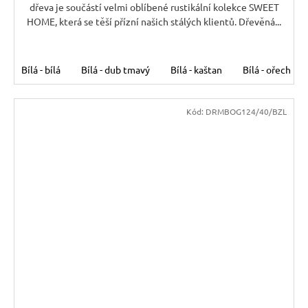
dřeva je součástí velmi oblíbené rustikální kolekce SWEET
HOME, která se těší přízní našich stálých klientů. Dřevěná...
Bílá - bílá
Bílá - dub tmavý
Bílá - kaštan
Bílá - ořech
Kód:
DRMBOG124/40/BZL