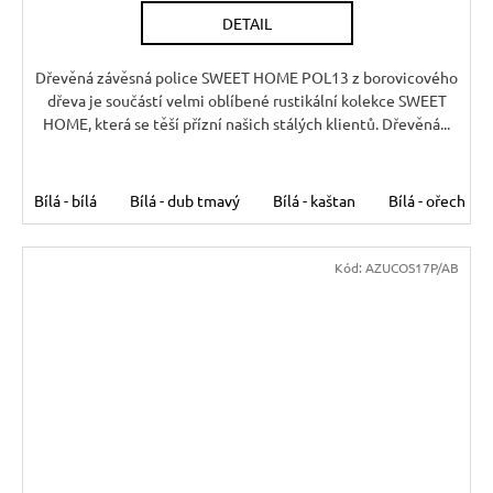
DETAIL
Dřevěná závěsná police SWEET HOME POL13 z borovicového
dřeva je součástí velmi oblíbené rustikální kolekce SWEET
HOME, která se těší přízní našich stálých klientů. Dřevěná...
Bílá - bílá
Bílá - dub tmavý
Bílá - kaštan
Bílá - ořech
Kód:
AZUCOS17P/AB