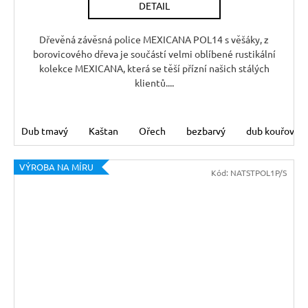
DETAIL
Dřevěná závěsná police MEXICANA POL14 s věšáky, z
borovicového dřeva je součástí velmi oblíbené rustikální
kolekce MEXICANA, která se těší přízní našich stálých
klientů....
Dub tmavý
Kaštan
Ořech
bezbarvý
dub kouřový
VÝROBA NA MÍRU
Kód:
NATSTPOL1P/S