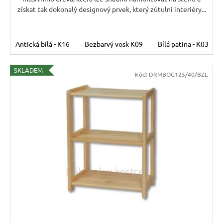
získat tak dokonalý designový prvek, který zútulní interiéry...
Antická bílá - K16
Bezbarvý vosk K09
Bílá patina - K03
SKLADEM
Kód:
DRMBOG125/40/BZL