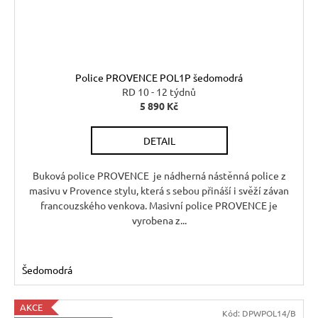
Police PROVENCE POL1P šedomodrá
RD 10 - 12 týdnů
5 890 Kč
DETAIL
Buková police PROVENCE je nádherná nástěnná police z
masivu v Provence stylu, která s sebou přináší i svěží závan
francouzského venkova. Masivní police PROVENCE je
vyrobena z...
Šedomodrá
AKCE
Kód:
DPWPOL14/B