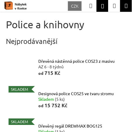
K
Přejít
Hledat
Nákup
M
Přihlášení
CZK
na
o
Zpět
Zpět
obsah
košík
š
Police a knihovny
í
C
k
o
Nejprodávanější
p
o
Dřevěná nástěnná police COS23 z masivu
t
AZ 6 - 8 týdnů
ř
715 Kč
od
e
b
SKLADEM
Designová police COS25 ve tvaru stromu
u
Skladem
(5 ks)
15 752 Kč
j
od
e
t
SKLADEM
Dřevěný regál DREWMAX BOG125
e
Skladem
(1 ks)