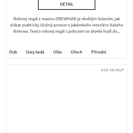
DETAIL
Rohový regál z masivu DREWMAX je skvělým řešením, jak
získat praktický úložný prostor v jakémkoliv interiéru Vašeho
domova. Tento rohový regál s policemi se skvěle hodí do...
Dub
Grey-šedá
Olše
Ořech
Přírodní
Kód:
DEJ40/P