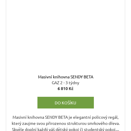
Masivní knihovna SENDY BETA
GAZ 2 - 3 týdny
6 810 Kč
DO KOŠÍKU
Masivní knihovna SENDY BETA je elegantní policový regál,
který zaujme svou přirozenou strukturou smrkového dřeva.
Skvěle doplní každý váš dětský pokoj či studentský pokoj,...