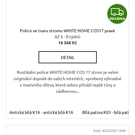
Z
ZDARMA
D
Police ve tvaru stromu WHITE HOME COS17 pravé
A
AZ 6 - 8 týdnů
16 368 Kč
R
DETAIL
M
A
Rustikální police WHITE HOME COS 17 strom je velmi
originální dopněk do vašich interiérů, vyrobený výhradně
z masivního dřeva, které sebou přináší teplé tóny a
nádhernou...
Antická bílá K16 - antická bílá K16
Bílá patina K03 - bílá patina
Kód:
AZUCOS11/AB