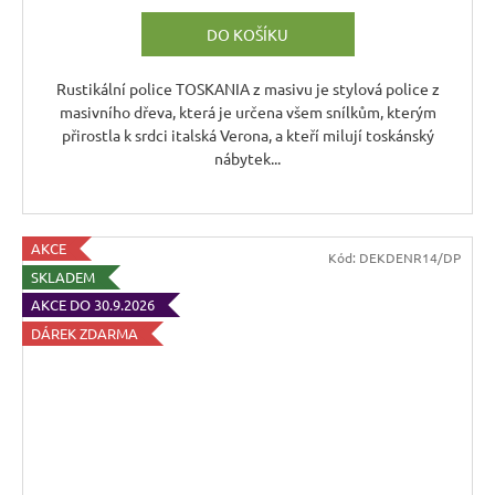
DO KOŠÍKU
Rustikální police TOSKANIA z masivu je stylová police z
masivního dřeva, která je určena všem snílkům, kterým
přirostla k srdci italská Verona, a kteří milují toskánský
nábytek...
AKCE
Kód:
DEKDENR14/DP
SKLADEM
AKCE DO 30.9.2026
DÁREK ZDARMA