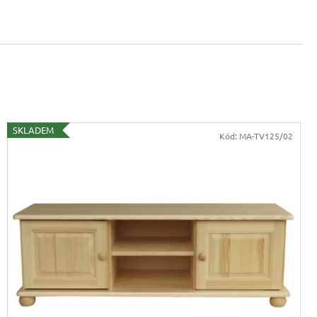
VICE SWEET HOME
NÝM PROSTOREM
Kč
SKLADEM
Kód:
MA-TV125/02