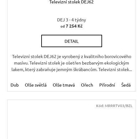
Televizní stolek DEJ62
DEJ 3 - 4 týdny
7 254 Kč
od
DETAIL
Televizní stolek DEJ62 je vyrobený z kvalitního borovicového
masívu. Televizní stolek je ošetřen bezbarvým ekologickým
lakem, který zabraňuje jemným škrábancům. Televizní stolek...
Dub
Olše světlá
Olše tmavá
Ořech
Přírodní
Šedá
Kód:
MRRRTV03/BZL