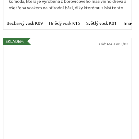
komoda, která je vyrobena z borovicového masivního dřeva a
ošetřena voskem na přírodní bázi, díky kterému získá tento...
e hnědý - medový
Bezbarvý vosk K09
Hnědý vosk K15
Světlý vosk K01
Tmavý v
SKLADEM
Kód:
MA-TV85/02