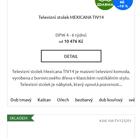
k
KČ
ZDARMA
–10 %
D
t
ů
Televizní stolek MEXICANA TIV14
A
R
DPW 4 - 6 týdnů
10 476 Kč
od
M
DETAIL
A
Televizní stolek Mexicana TIV14 je masivní televizní komoda,
vyrobena z borovicového dřeva v klasickém rustikálním stylu.
Televizní stolek je nábytek, který upoutá pozornost...
Dub tmavý
Kaštan
Ořech
bezbarvý
dub kouřový
svět
SKLADEM
Kód:
MA-TV125/01