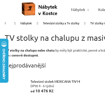
K
Přejít
na
o
Nábytek
Kol
Zpět
Zpět
obsah
š
do
do
í
Domů
Nábytek
Televizní stolky a Tv stolky
TV stolky 
obchodu
obchodu
k
TV stolky na chalupu z masi
TV stolky na chalupu nebo chatu
by měly být praktické, pevné a kr
jsou
cenově dostupné
.
Nejprodávanější
Televizní stolek MEXICANA TIV14
DPW 4 - 6 týdnů
10 476 Kč
od