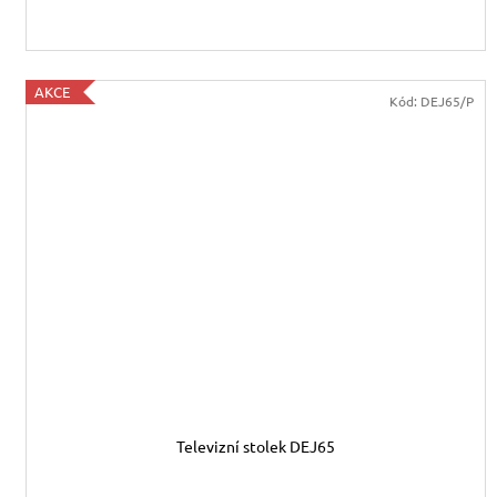
AKCE
Kód:
DEJ65/P
Televizní stolek DEJ65