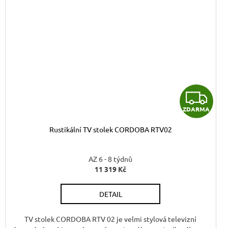
Z
ZDARMA
D
Rustikální TV stolek CORDOBA RTV02
A
R
AZ 6 - 8 týdnů
11 319 Kč
M
DETAIL
A
TV stolek CORDOBA RTV 02 je velmi stylová televizní