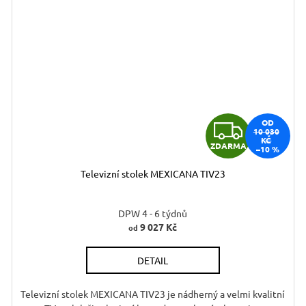
Z
OD
10 030
KČ
ZDARMA
–10 %
D
Televizní stolek MEXICANA TIV23
A
R
DPW 4 - 6 týdnů
9 027 Kč
od
M
DETAIL
A
Televizní stolek MEXICANA TIV23 je nádherný a velmi kvalitní