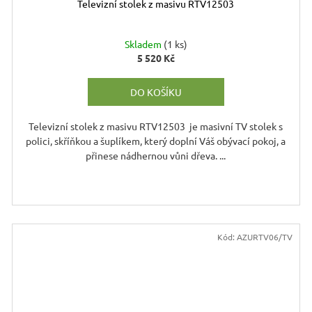
Televizní stolek z masivu RTV12503
A
R
Skladem
(1 ks)
5 520 Kč
DO KOŠÍKU
A
Televizní stolek z masivu RTV12503 je masivní TV stolek s
polici, skříňkou a šuplíkem, který doplní Váš obývací pokoj, a
přinese nádhernou vůni dřeva. ...
Třešeň
Wenge
Kód:
AZURTV06/TV