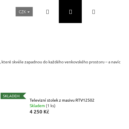
Hledat
Přihlášení
Nákupní
CZK
Realizace a inspirace
Akční ceny
Nábytek Skladem
košík
, které skvěle zapadnou do každého venkovského prostoru – a navíc
SKLADEM
Televizní stolek z masivu RTV12502
Skladem
(1 ks)
4 250 Kč
Následující