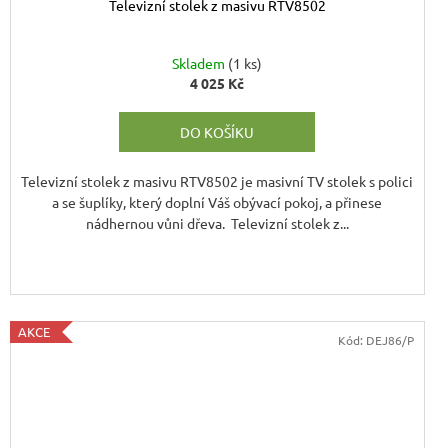
Televizní stolek z masivu RTV8502
Skladem
(1 ks)
4 025 Kč
M
DO KOŠÍKU
Televizní stolek z masivu RTV8502 je masivní TV stolek s polici
a se šuplíky, který doplní Váš obývací pokoj, a přinese
nádhernou vůni dřeva. Televizní stolek z...
AKCE
Kód:
DEJ86/P