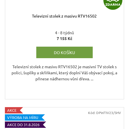
ZDARMA
D
Televizní stolek z masivu RTV16502
A
R
4 - 8 týdnů
7 155 Kč
DO KOŠÍKU
A
Televizní stolek z masivu RTV16502 je masivní TV stolek s
polici, šuplíky a skříňkami, který doplní Váš obývací pokoj, a
přinese nádhernou vůni dřeva. ...
le hnědý - medový
AKCE
Kód:
DPWTIV23/SHV
VÝROBA NA MÍRU
AKCE DO 31.8.2026