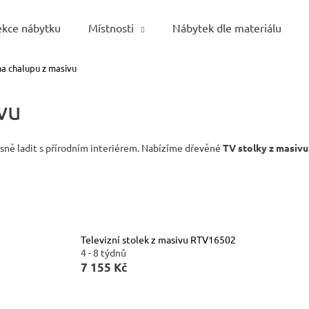
ekce nábytku
Místnosti
Nábytek dle materiálu
na chalupu z masivu
Co potřebujete najít?
vu
HLEDAT
ásně ladit s přírodním interiérem. Nabízíme dřevěné
TV stolky z masivu
Doporučujeme
Televizní stolek z masivu RTV16502
4 - 8 týdnů
7 155 Kč