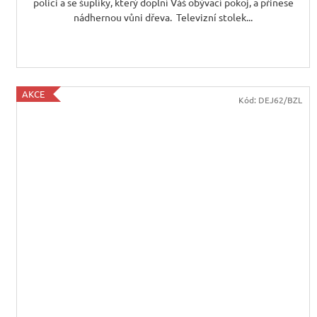
polici a se šuplíky, který doplní Váš obývací pokoj, a přinese
nádhernou vůni dřeva. Televizní stolek...
AKCE
Kód:
DEJ62/BZL