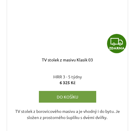
Z
ZDARMA
TV stolek z masivu Klasik 03
R
MRR 3 - 5 týdny
6 325 Kč
DO KOŠÍKU
TV stolek z borovicového masivu a je vhodný i do bytu. Je
složen z prostorného šuplíku s dvěmi dvířky.