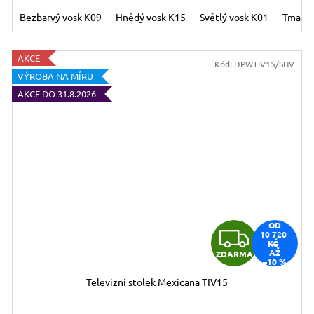
Bezbarvý vosk K09
Hnědý vosk K15
Světlý vosk K01
Tmavý 
AKCE
Kód:
DPWTIV15/SHV
VÝROBA NA MÍRU
AKCE DO 31.8.2026
OD
Z
10 720
KČ
AŽ
ZDARMA
D
–10 %
Televizní stolek Mexicana TIV15
A