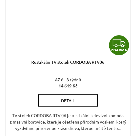
Z
ZDARMA
D
D
Rustikální TV stolek CORDOBA RTV06
A
A
R
AZ 6 - 8 týdnů
14 619 Kč
M
DETAIL
A
A
TV stolek CORDOBA RTV 06 je rustikální televizní komoda
z masivní borovice, která je ošetřena přírodním voskem, který
vyzdvihne přirozenou krásu dřeva, kterou určitě tento...