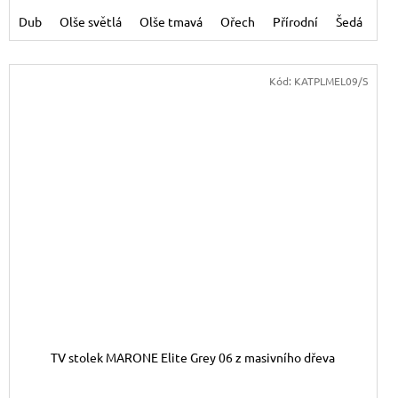
vosk K02
Dub
Olše světlá
Olše tmavá
Ořech
Přírodní
Šedá
Tř
Kód:
KATPLMEL09/S
TV stolek MARONE Elite Grey 06 z masivního dřeva