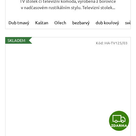
TV stolek či televizní komoda, vyrobená z borovice
v nadčasovém rustikálním stylu. Televizní stolek...
Dub tmavý
Kaštan
Ořech
bezbarvý
dub kouřový
světl
SKLADEM
Kód:
MA-TV125/03
Z
ZDARMA
D