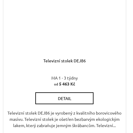
Televizní stolek DEJ86
MA 1 - 3 týdny
5 463 Kč
od
M
DETAIL
Televizní stolek DEJ86 je vyrobený z kvalitního borovicového
masívu. Televizní stolek je ošetřen bezbarvým ekologickým
lakem, který zabraňuje jemným škrábancům. Televizní...