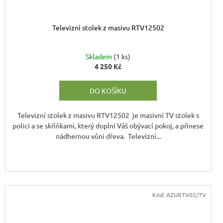
Televizní stolek z masivu RTV12502
Skladem
(1 ks)
4 250 Kč
M
DO KOŠÍKU
Televizní stolek z masivu RTV12502 je masivní TV stolek s
polici a se skříňkami, který doplní Váš obývací pokoj, a přinese
nádhernou vůni dřeva. Televizní...
Kód:
AZURTV02/TV