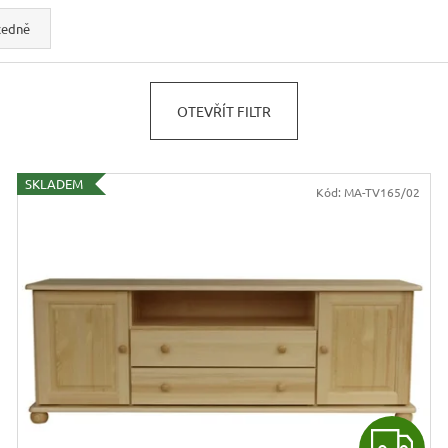
JÍDELNÍ ŽIDLE MEXICANA SIL25
RUSTIKÁLNÍ LA
BAX25 S ÚLOŽ
cedně
2 403 Kč
Původně:
2 670 Kč
6 048 Kč
Původně:
6 720 
OTEVŘÍT FILTR
SKLADEM
Kód:
MA-TV165/02
Z