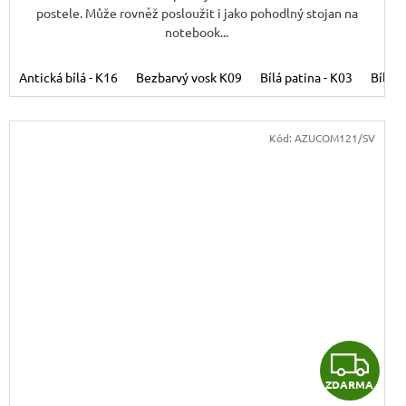
postele. Může rovněž posloužit i jako pohodlný stojan na
notebook...
Antická bílá - K16
Bezbarvý vosk K09
Bílá patina - K03
Bílý v
Kód:
AZUCOM121/SV
Z
ZDARMA
D