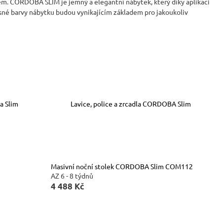
m. CORDOBA SLIM je jemný a elegantní nábytek, který díky aplikaci
asné barvy nábytku budou vynikajícím základem pro jakoukoliv
a Slim
Lavice, police a zrcadla CORDOBA Slim
Masivní noční stolek CORDOBA Slim COM112
AZ 6 - 8 týdnů
4 488 Kč