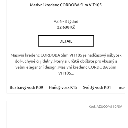
Masivní kredenc CORDOBA Slim VIT105
R
AZ 6 - 8 týdnů
22 638 Kč
DETAIL
Masivní kredenc CORDOBA Slim VIT105 je nadčasový nábytek
do kuchyně či jídelny, který si určitě oblíbíte pro vkusný a
velmi elegantní design. Masivní kredenc CORDOBA Slim
VIT105...
Bezbarvý vosk K09
Hnědý vosk K15
Světlý vosk K01
Tmavý
Kód:
AZUCOM110/SV