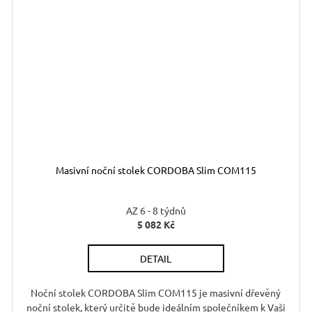
D
Masivní noční stolek CORDOBA Slim COM115
A
AZ 6 - 8 týdnů
5 082 Kč
M
DETAIL
A
Noční stolek CORDOBA Slim COM115 je masivní dřevěný
noční stolek, který určitě bude ideálním společníkem k Vaši