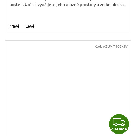
posteli. Určitě využijete jeho úložné prostory a vrchní deska...
Pravé
Levé
Kód:
AZUVIT107/SV
Z
ZDARMA
D
D