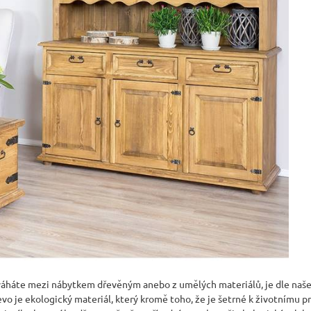
JÍDELNÍ ŽIDLE MEXICANA SIL25
RUSTIKÁLNÍ LA
BAX25 S ÚLOŽ
2 403 Kč
Původně:
2 670 Kč
6 048 Kč
Původně:
6 720 
 váháte mezi nábytkem dřevěným anebo z umělých materiálů, je dle naše
Dřevo je ekologický materiál, který kromě toho, že je šetrné k životním