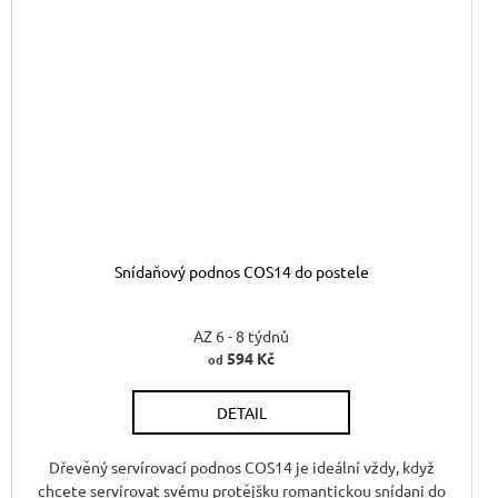
Snídaňový podnos COS14 do postele
AZ 6 - 8 týdnů
594 Kč
od
DETAIL
Dřevěný servírovací podnos COS14 je ideální vždy, když
chcete servírovat svému protějšku romantickou snídani do