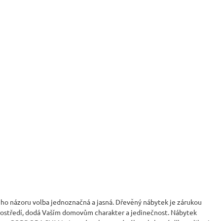
VICE SWEET HOME
NÝM PROSTOREM
Kč
ho názoru volba jednoznačná a jasná. Dřevěný nábytek je zárukou
u prostředí, dodá Vaším domovům charakter a jedinečnost. Nábytek