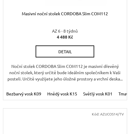
Masivní noční stolek CORDOBA Slim COM112
AZ 6 - 8 týdnů
4 488 Kč
M
DETAIL
Noční stolek CORDOBA Slim COM112 je masivní dřevěný
noční stolek, který určitě bude ideálním společníkem k Vaši
posteli. Určitě využijete jeho úložné prostory a vrchní deska...
vosk - K17
Bezbarvý vosk K09
Hnědý vosk K15
Hnědý vosk K15
Světlý vosk K01
Světlý vosk K01
Tmavý vosk K02
Tmavý v
Kód:
AZUCOS14/TV