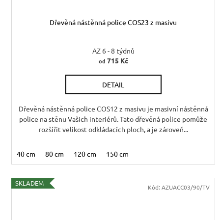
t
ů
Dřevěná nástěnná police COS23 z masivu
AZ 6 - 8 týdnů
715 Kč
od
DETAIL
Dřevěná nástěnná police COS12 z masivu je masivní nástěnná
police na stěnu Vašich interiérů. Tato dřevěná police pomůže
rozšířit velikost odkládacích ploch, a je zároveň...
40 cm
80 cm
120 cm
150 cm
SKLADEM
Kód:
AZUACC03/90/TV