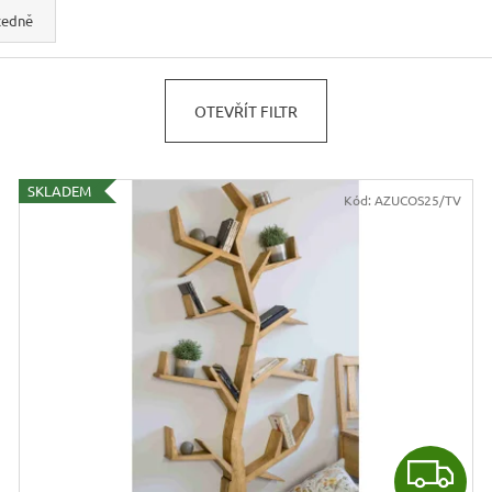
cedně
OTEVŘÍT FILTR
SKLADEM
Kód:
AZUCOS25/TV
Z