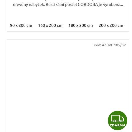
dřevěný nábytek. Rustikální postel CORDOBA je vyrobená...
90 x 200 cm
160 x 200 cm
180 x 200 cm
200 x 200 cm
Kód:
AZUVIT105/SV
Z
ZDARMA