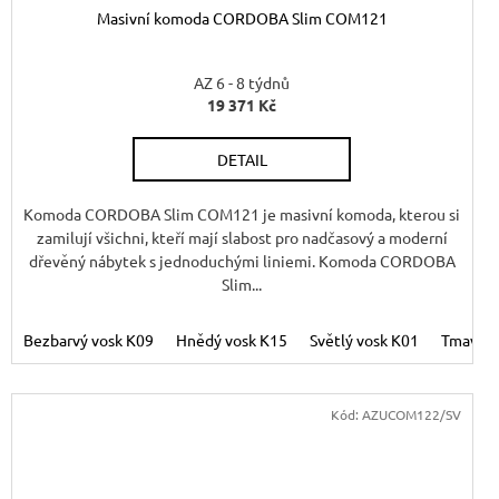
Masivní komoda CORDOBA Slim COM121
A
R
AZ 6 - 8 týdnů
19 371 Kč
M
M
DETAIL
A
Komoda CORDOBA Slim COM121 je masivní komoda, kterou si
zamilují všichni, kteří mají slabost pro nadčasový a moderní
dřevěný nábytek s jednoduchými liniemi. Komoda CORDOBA
Slim...
vosk K02
Bezbarvý vosk K09
Hnědý vosk K15
Světlý vosk K01
Tmavý v
Kód:
AZUCOM122/SV