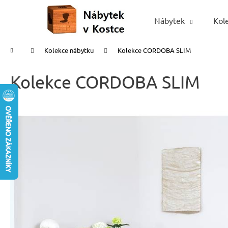
K
Přejít
na
o
Nábytek
Kol
Zpět
Zpět
obsah
š
do
do
í
Domů
Kolekce nábytku
Kolekce CORDOBA SLIM
obchodu
obchodu
k
Kolekce CORDOBA SLIM