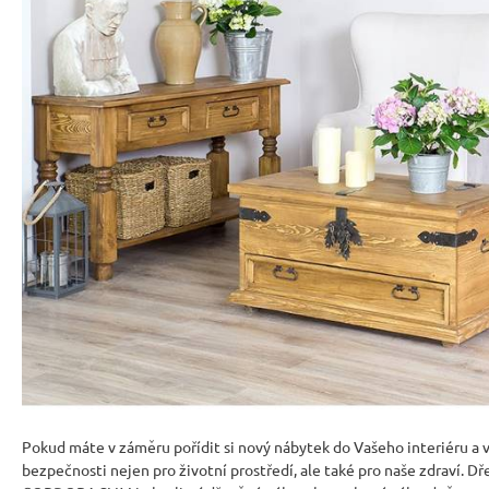
RUSTIKÁLNÍ ŽIDLE SWEET HOME SIL25
2 601 Kč
Původně:
2 890 Kč
Pokud máte v záměru pořídit si nový nábytek do Vašeho interiéru a
bezpečnosti nejen pro životní prostředí, ale také pro naše zdraví. 