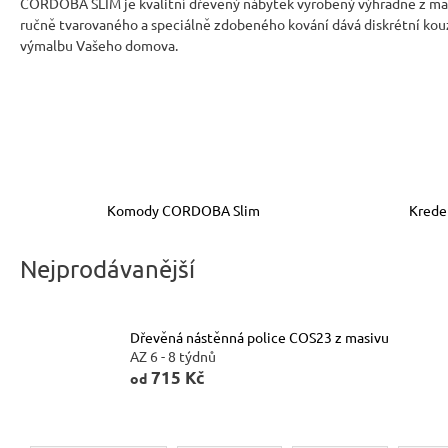
CORDOBA SLIM je kvalitní dřevěný nábytek vyrobený výhradně z mas
ručně tvarovaného a speciálně zdobeného kování dává diskrétní kouz
výmalbu Vašeho domova.
Komody CORDOBA Slim
Kreden
Nejprodávanější
Dřevěná nástěnná police COS23 z masivu
AZ 6 - 8 týdnů
715 Kč
od
Ř