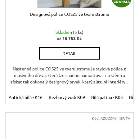
ZDARMA
D
Designová police COS25 ve tvaru stromu
A
R
Skladem
(5 ks)
15 752 Kč
od
DETAIL
A
Nástěnná police COS25 ve tvaru stromu je stylová police z
masivního dřeva, která lze snadno namontovat na stěnu a
získat tak dokonalý designový prvek, který zútulní interiéry...
Antická bílá - K16
Bezbarvý vosk K09
Bílá patina - K03
Bílý 
Kód:
AZUCOM115P/TV