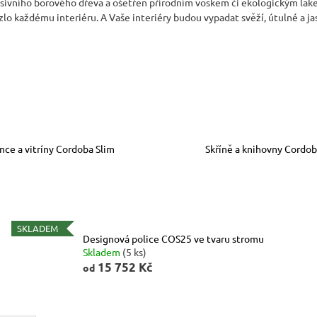
ivního borového dřeva a ošetřen přírodním voskem či ekologickým lake
lo každému interiéru. A Vaše interiéry budou vypadat svěží, útulné a j
ce a vitríny Cordoba Slim
Skříně a knihovny Cordob
SKLADEM
Designová police COS25 ve tvaru stromu
Skladem
(5 ks)
15 752 Kč
od