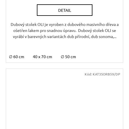
DETAIL
Dubový stolek OLI je vyroben z dubového masivního dřeva a
ošetřen lakem pro snadnou úpravu. Dubový stolek OLI se
vyrábí v barevných variantách dub přírodní, dub sonoma,...
∅ 60 cm
40 x 70 cm
∅ 50 cm
Kód:
KAT3SORB59/DP