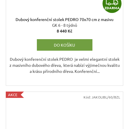
Z
ZDARMA
D
Dubový konferenční stolek PEDRO 70x70 cm z masivu
A
GK 6 - 8 týdnů
8 440 Kč
R
DO KOŠÍKU
M
A
Dubový konferenční stolek PEDRO je velmi elegantní stolek
z masivního dubového dřeva, která nabízí výjimečnou kvalitu
a krásu přírodního dřeva. Konferenční...
AKCE
Kód:
JAKOLIBL/60/BZL