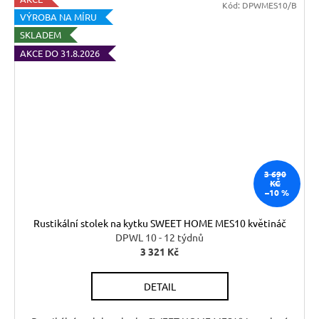
Kód:
DPWMES10/B
VÝROBA NA MÍRU
SKLADEM
AKCE DO 31.8.2026
3 690
KČ
–10 %
Rustikální stolek na kytku SWEET HOME MES10 květináč
DPWL 10 - 12 týdnů
3 321 Kč
DETAIL