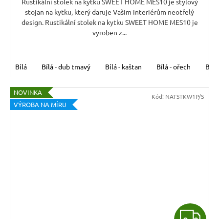
Rustikální stolek na kytku SWEET HOME MES10 je stylový
stojan na kytku, který daruje Vašim interiérům neotřelý
design. Rustikální stolek na kytku SWEET HOME MES10 je
vyroben z...
Bílá
Bílá - dub tmavý
Bílá - kaštan
Bílá - ořech
Bílá
NOVINKA
Kód:
NATSTKW1P/S
VÝROBA NA MÍRU
Z