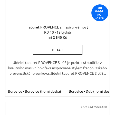
OD
2 600
KČ
–10 %
Taburet PROVENCE z masivu krémový
RD 10 - 12 týdnů
2 340 Kč
od
DETAIL
Jídelní taburet PROVENCE SIL02 je praktická stolička z
kvalitního masivního dřeva inspirovaná stylem francouzského
provensálského venkova. Jídelní taburet PROVENCE SIL02...
Borovice - Borovice (horní deska)
Borovice - Dub (horní deska)
Kód:
KAT2SGIA108