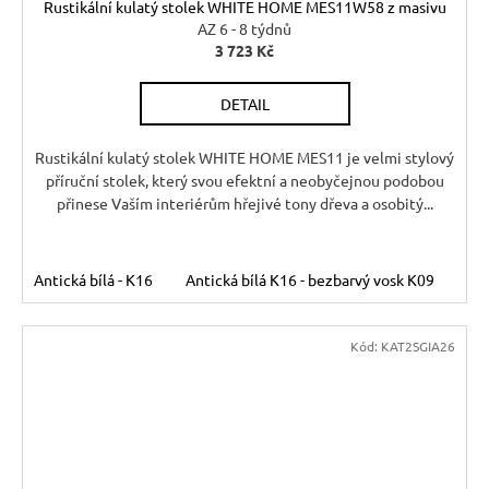
Rustikální kulatý stolek WHITE HOME MES11W58 z masivu
AZ 6 - 8 týdnů
3 723 Kč
DETAIL
Rustikální kulatý stolek WHITE HOME MES11 je velmi stylový
příruční stolek, který svou efektní a neobyčejnou podobou
přinese Vaším interiérům hřejivé tony dřeva a osobitý...
Antická bílá - K16
Antická bílá K16 - bezbarvý vosk K09
Ant
Kód:
KAT2SGIA26