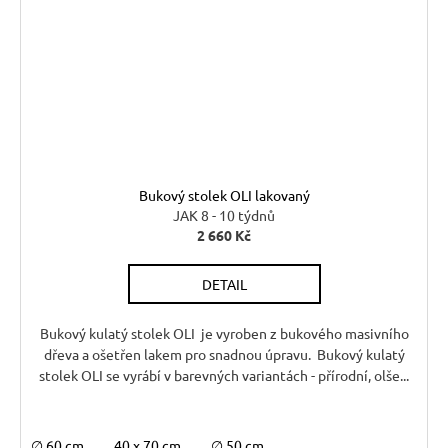
Bukový stolek OLI lakovaný
JAK 8 - 10 týdnů
2 660 Kč
DETAIL
Bukový kulatý stolek OLI je vyroben z bukového masivního
dřeva a ošetřen lakem pro snadnou úpravu. Bukový kulatý
stolek OLI se vyrábí v barevných variantách - přírodní, olše...
∅ 60 cm
40 x 70 cm
∅ 50 cm