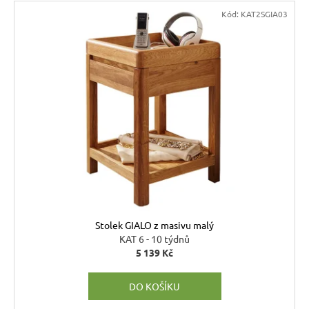
6
720
Kód:
KAT2SGIA03
Kč
Stolek GIALO z masivu malý
KAT 6 - 10 týdnů
5 139 Kč
DO KOŠÍKU