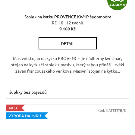
ZDARMA
D
Stolek na kytku PROVENCE KW1P šedomodrý
A
RD 10 - 12 týdnů
9 160 Kč
R
DETAIL
M
A
Masivní stojan na kytku PROVENCE je nádherný květináč,
stojan na kytku či stolek z masivu, který sebou přináší i svěží
závan francouzského venkova. Masivní stojan na kytku...
šuplíky bez pojezdů
AKCE
Kód:
NATSTT/B/S
VÝROBA NA MÍRU