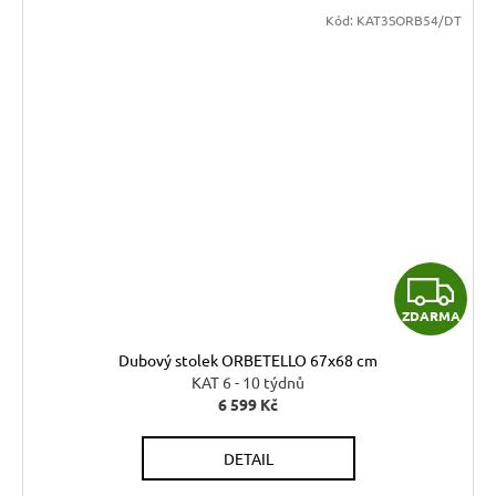
Kód:
KAT3SORB54/DT
Z
ZDARMA
D
Dubový stolek ORBETELLO 67x68 cm
A
KAT 6 - 10 týdnů
6 599 Kč
R
DETAIL
M