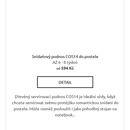
Snídaňový podnos COS14 do postele
AZ 6 - 8 týdnů
594 Kč
od
DETAIL
Dřevěný servírovací podnos COS14 je ideální vždy, když
chcete servírovat svému protějšku romantickou snídani do
postele. Může rovněž posloužit i jako pohodlný stojan na
notebook...