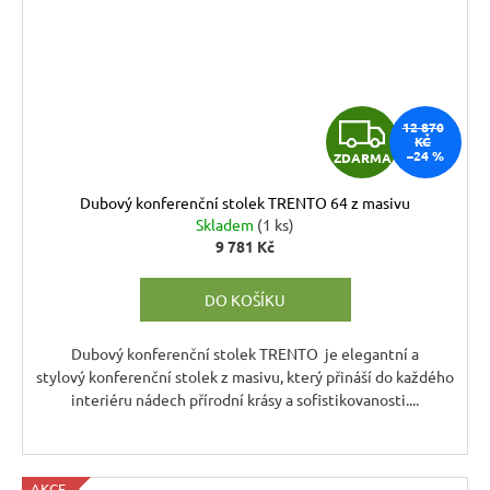
Z
12 870
KČ
–24 %
ZDARMA
D
Dubový konferenční stolek TRENTO 64 z masivu
A
Skladem
(1 ks)
9 781 Kč
R
DO KOŠÍKU
M
A
Dubový konferenční stolek TRENTO je elegantní a
stylový konferenční stolek z masivu, který přináší do každého
interiéru nádech přírodní krásy a sofistikovanosti....
AKCE