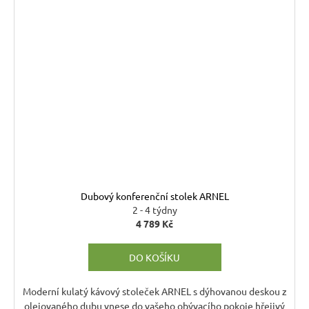
Dubový konferenční stolek ARNEL
2 - 4 týdny
4 789 Kč
DO KOŠÍKU
Moderní kulatý kávový stoleček ARNEL s dýhovanou deskou z
olejovaného dubu vnese do vašeho obývacího pokoje hřejivý