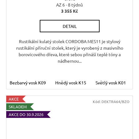
AZ 6 - 8 týdnů
3 355 Kč
DETAIL
Rustikální kulatý stolek CORDOBA MES11 je stylový
rustikální příruční stolek, který je vyrobený z masivního
borovicového dřeva, které sebou přináší teplé tóny a
nádhernou...
Bezbarvý vosk K09
Hnědý vosk K15
Světlý vosk K01
T
AKCE
Kód:
DEKTRA64/BZO
SKLADEM
AKCE DO 30.9.2026