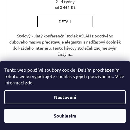
2 - 4 týdny
2 461 Kč
od
DETAIL
Stylový kulatý konferenční stolek ASLAN z poctivého
dubového masivu představuje elegantní a nadčasový doplněk
do každého interiéru. Tento kávový stoleček zaujme svým
čistým...
Tento web používá soubory cookie. Dalším procházením
55 cm
74 cm
tohoto webu vyjadřujete souhlas s jejich používáním.. Více
informací
zde
.
AKCE
Kód:
JAKOLIDO/60
Nastavení
Souhlasím