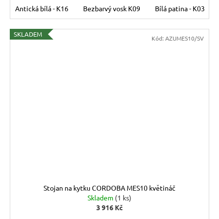
Antická bílá - K16
Bezbarvý vosk K09
Bílá patina - K03
SKLADEM
Kód:
AZUMES10/SV
Stojan na kytku CORDOBA MES10 květináč
Skladem
(1 ks)
3 916 Kč