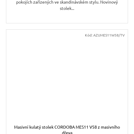
pokojích zařízených ve skandinávském stylu. Novinový
stolek...
Kód:
AZUMES11W58/TV
Masivní kulatý stolek CORDOBA MES11 V58 z masivního
dřeva