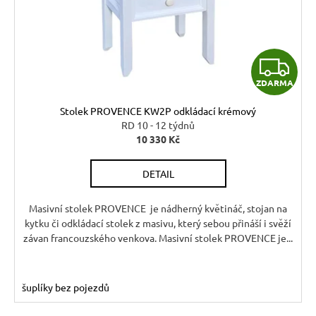
r
r
t
u
o
ů
č
d
u
Z
u
j
ZDARMA
k
e
D
t
m
Stolek PROVENCE KW2P odkládací krémový
A
e
ů
RD 10 - 12 týdnů
10 330 Kč
R
RUSTIKÁLNÍ
DETAIL
LAVICE
M
SWEET
HOME
A
Masivní stolek PROVENCE je nádherný květináč, stojan na
BAX25
kytku či odkládací stolek z masivu, který sebou přináší i svěží
S
ÚLOŽNÝM
závan francouzského venkova. Masivní stolek PROVENCE je...
PROSTOREM
6
048
šuplíky bez pojezdů
Kč
Původně: