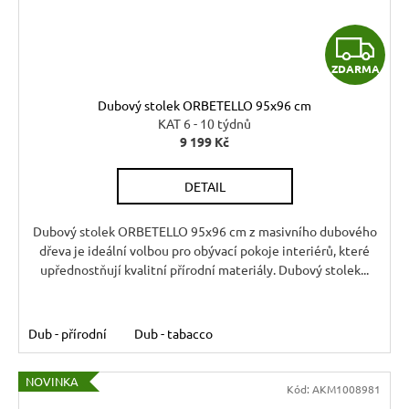
Z
ZDARMA
D
Dubový stolek ORBETELLO 95x96 cm
A
KAT 6 - 10 týdnů
9 199 Kč
R
DETAIL
M
A
Dubový stolek ORBETELLO 95x96 cm z masivního dubového
dřeva je ideální volbou pro obývací pokoje interiérů, které
upřednostňují kvalitní přírodní materiály. Dubový stolek...
Dub - přírodní
Dub - tabacco
NOVINKA
Kód:
AKM1008981