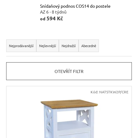
Snídaňový podnos COS14 do postele
n
AZ 6 - 8 týdnů
a
594 Kč
od
j
í
Ř
t
a
Nejprodávanější
Nejlevnější
Nejdražší
Abecedně
?
z
e
OTEVŘÍT FILTR
n
í
HLEDAT
V
p
Kód:
NATSTKW2P/CRE
ý
r
p
o
D
i
d
o
s
u
p
p
o
k