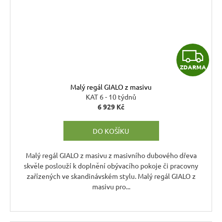
Z
ZDARMA
D
Malý regál GIALO z masivu
A
KAT 6 - 10 týdnů
6 929 Kč
R
DO KOŠÍKU
M
A
Malý regál GIALO z masivu z masivního dubového dřeva
skvěle poslouží k doplnění obývacího pokoje či pracovny
zařízených ve skandinávském stylu. Malý regál GIALO z
masivu pro...