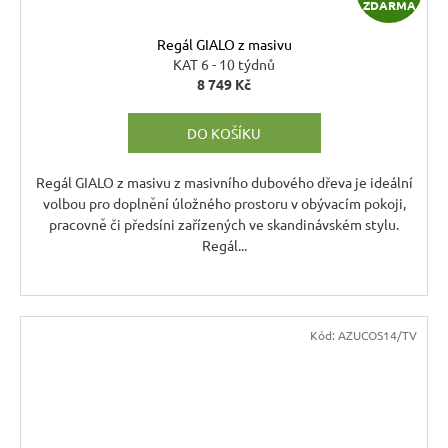
ZDARMA
D
Regál GIALO z masivu
A
KAT 6 - 10 týdnů
8 749 Kč
R
DO KOŠÍKU
M
A
Regál GIALO z masivu z masivního dubového dřeva je ideální
volbou pro doplnění úložného prostoru v obývacím pokoji,
pracovně či předsíni zařízených ve skandinávském stylu.
Regál...
Kód:
AZUCOS14/TV