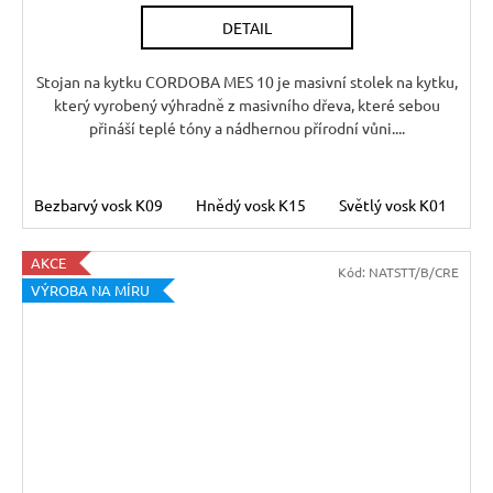
DETAIL
Stojan na kytku CORDOBA MES 10 je masivní stolek na kytku,
který vyrobený výhradně z masivního dřeva, které sebou
přináší teplé tóny a nádhernou přírodní vůni....
Bezbarvý vosk K09
Hnědý vosk K15
Světlý vosk K01
T
AKCE
Kód:
NATSTT/B/CRE
VÝROBA NA MÍRU