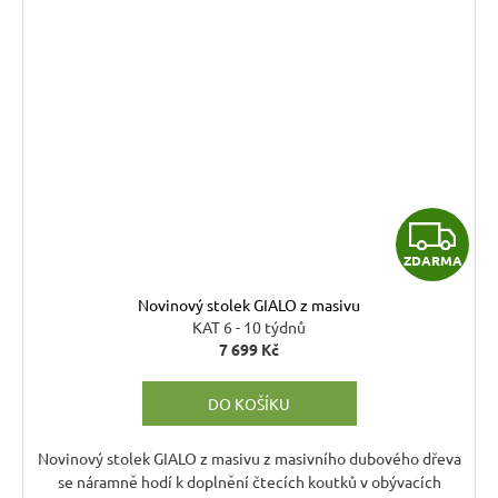
Z
ZDARMA
D
Novinový stolek GIALO z masivu
A
KAT 6 - 10 týdnů
7 699 Kč
R
DO KOŠÍKU
M
A
Novinový stolek GIALO z masivu z masivního dubového dřeva
se náramně hodí k doplnění čtecích koutků v obývacích