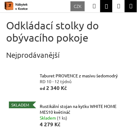
K
Přejít
Hledat
Nákup
M
Přihlášení
CZK
na
o
Zpět
Zpět
obsah
košík
š
Odkládací stolky do
í
C
obývacího pokoje
k
o
p
Nejprodávanější
o
t
ř
Taburet PROVENCE z masivu šedomodrý
RD 10 - 12 týdnů
e
2 340 Kč
od
b
u
SKLADEM
Rustikální stojan na kytku WHITE HOME
j
MES10 květináč
e
Skladem
(1 ks)
4 279 Kč
t
e