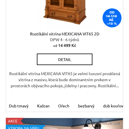
ů
r
d
u
OD
u
č
16 110
KČ
u
k
–10 %
j
t
Rustikální vitrína MEXICANA VIT65 2D
e
ů
DPW 4 - 6 týdnů
m
14 499 Kč
od
e
DETAIL
JÍDELNÍ
ŽIDLE
Rustikální vitrína MEXICANA VIT65 je velmi luxusní prosklená
MEXICANA
vitrína z masivu, která bude dominantním prvkem v
SIL25
prostorách obývacího pokoje, jídelny i pracovny. Rustikální...
2
403
Kč
Původně:
Dub tmavý
Kaštan
Ořech
bezbarvý
dub kouřový
2
670
Kč
AKCE
Kód:
DPWKUR12/B
VÝROBA NA MÍRU