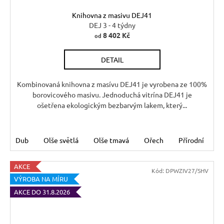
Knihovna z masivu DEJ41
DEJ 3 - 4 týdny
8 402 Kč
od
DETAIL
Kombinovaná knihovna z masívu DEJ41 je vyrobena ze 100%
borovicového masivu. Jednoduchá vitrína DEJ41 je
ošetřena ekologickým bezbarvým lakem, který...
Dub
Olše světlá
Olše tmavá
Ořech
Přírodní
Š
AKCE
Kód:
DPWZIV27/SHV
VÝROBA NA MÍRU
AKCE DO 31.8.2026