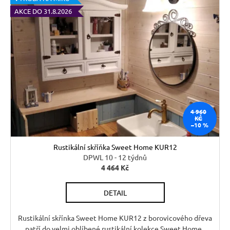
AKCE DO 31.8.2026
4 960
KČ
–10 %
Rustikální skříňka Sweet Home KUR12
DPWL 10 - 12 týdnů
4 464 Kč
DETAIL
Rustikální skřínka Sweet Home KUR12 z borovicového dřeva
patří do velmi oblíbené rustikální kolekce Sweet Home.