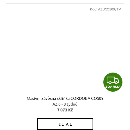
Kód:
AZUCOS09/TV
Z
ZDARMA
D
Masivní závěsná skříňka CORDOBA COS09
A
AZ 6 - 8 týdnů
7 073 Kč
R
DETAIL
M