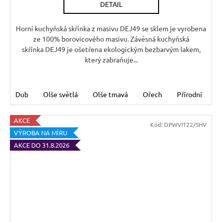
DETAIL
Horní kuchyňská skřínka z masivu DEJ49 se sklem je vyrobena
ze 100% borovicového masivu. Závěsná kuchyňská
skřínka DEJ49 je ošetřena ekologickým bezbarvým lakem,
který zabraňuje...
Dub
Olše světlá
Olše tmavá
Ořech
Přírodní
Š
AKCE
Kód:
DPWVIT22/SHV
VÝROBA NA MÍRU
AKCE DO 31.8.2026