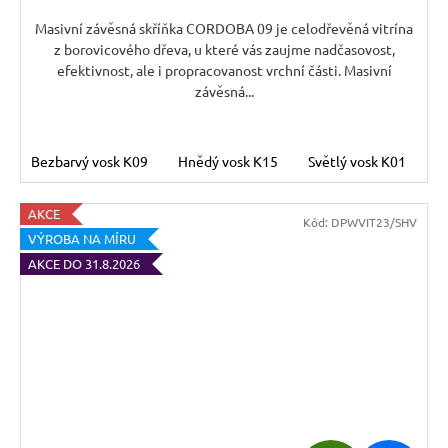
A
Masivní závěsná skříňka CORDOBA 09 je celodřevěná vitrína
z borovicového dřeva, u které vás zaujme nadčasovost,
efektivnost, ale i propracovanost vrchní části. Masivní
závěsná...
Bezbarvý vosk K09
Hnědý vosk K15
Světlý vosk K01
T
AKCE
Kód:
DPWVIT23/SHV
VÝROBA NA MÍRU
AKCE DO 31.8.2026