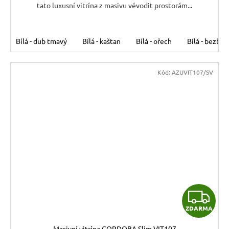
tato luxusní vitrína z masivu vévodit prostorám...
Bílá - dub tmavý
Bílá - kaštan
Bílá - ořech
Bílá - bezbar
Kód:
AZUVIT107/SV
Z
ZDARMA
D
Masivní vitrína CORDOBA Slim VIT107