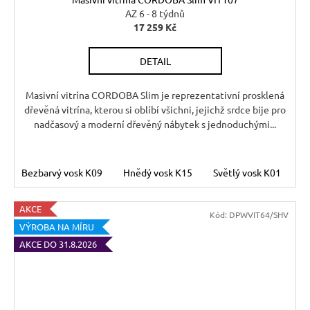
A
AZ 6 - 8 týdnů
17 259 Kč
R
DETAIL
M
A
Masivní vitrína CORDOBA Slim je reprezentativní prosklená
dřevěná vitrína, kterou si oblíbí všichni, jejichž srdce bije pro
nadčasový a moderní dřevěný nábytek s jednoduchými...
Bezbarvý vosk K09
Hnědý vosk K15
Světlý vosk K01
T
AKCE
Kód:
DPWVIT64/SHV
VÝROBA NA MÍRU
AKCE DO 31.8.2026