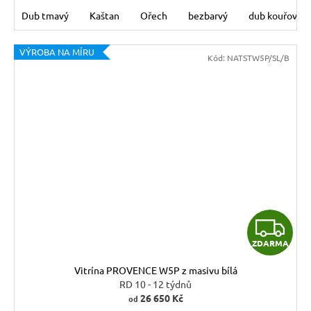
Dub tmavý
Kaštan
Ořech
bezbarvý
dub kouřový
VÝROBA NA MÍRU
Kód:
NATSTW5P/SL/B
Z
ZDARMA
D
Vitrína PROVENCE W5P z masivu bílá
A
RD 10 - 12 týdnů
26 650 Kč
od