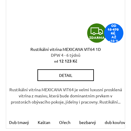
OD
Z
13 470
KČ
AŽ
ZDARMA
D
–10 %
Rustikální vitrína MEXICANA VIT64 1D
A
DPW 4 - 6 týdnů
12 123 Kč
od
R
DETAIL
M
A
Rustikální vitrína MEXICANA VIT64 je velmi luxusní prosklená
vitrína z masivu, která bude dominantním prvkem v
prostorách obývacího pokoje, jídelny i pracovny. Rustikální...
Dub tmavý
Kaštan
Ořech
bezbarvý
dub kouřový