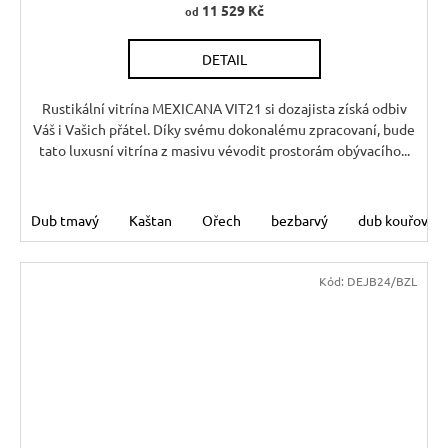
11 529 Kč
od
R
DETAIL
M
A
Rustikální vitrína MEXICANA VIT21 si dozajista získá odbiv
Váš i Vašich přátel. Díky svému dokonalému zpracovaní, bude
tato luxusní vitrína z masivu vévodit prostorám obývacího...
Dub tmavý
Kaštan
Ořech
bezbarvý
dub kouřový
Kód:
DEJB24/BZL