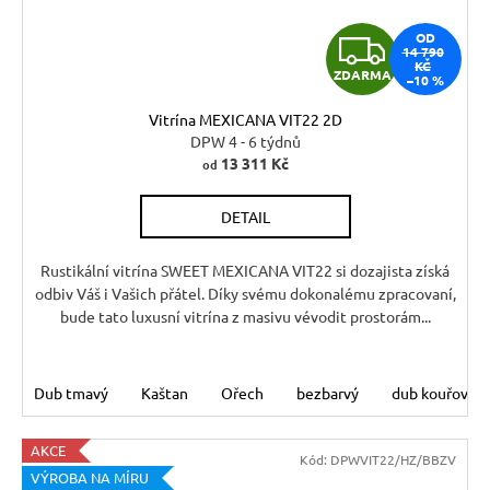
Z
OD
14 790
KČ
ZDARMA
–10 %
D
Vitrína MEXICANA VIT22 2D
A
DPW 4 - 6 týdnů
13 311 Kč
od
R
DETAIL
M
A
Rustikální vitrína SWEET MEXICANA VIT22 si dozajista získá
odbiv Váš i Vašich přátel. Díky svému dokonalému zpracovaní,
bude tato luxusní vitrína z masivu vévodit prostorám...
Dub tmavý
Kaštan
Ořech
bezbarvý
dub kouřový
AKCE
Kód:
DPWVIT22/HZ/BBZV
VÝROBA NA MÍRU