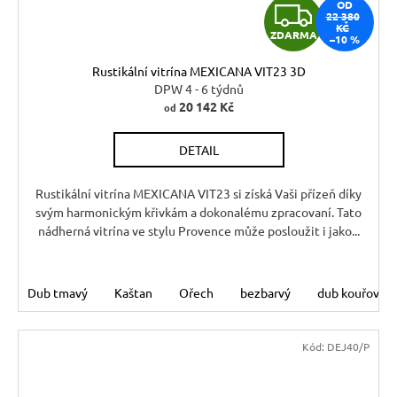
Z
OD
22 380
KČ
ZDARMA
–10 %
D
Rustikální vitrína MEXICANA VIT23 3D
A
DPW 4 - 6 týdnů
20 142 Kč
od
R
DETAIL
M
A
Rustikální vitrína MEXICANA VIT23 si získá Vaši přízeň díky
svým harmonickým křivkám a dokonalému zpracovaní. Tato
nádherná vitrína ve stylu Provence může posloužit i jako...
Dub tmavý
Kaštan
Ořech
bezbarvý
dub kouřový
Kód:
DEJ40/P