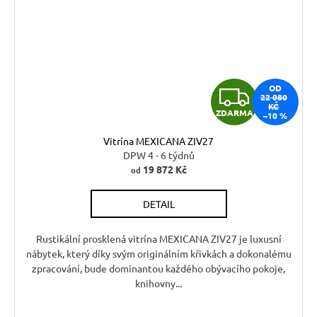
Z
OD
22 080
KČ
ZDARMA
–10 %
D
Vitrína MEXICANA ZIV27
A
DPW 4 - 6 týdnů
19 872 Kč
od
R
DETAIL
M
A
Rustikální prosklená vitrína MEXICANA ZIV27 je luxusní
nábytek, který díky svým originálním křivkách a dokonalému
zpracování, bude dominantou každého obývacího pokoje,
knihovny...