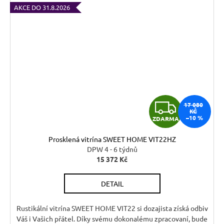
AKCE DO 31.8.2026
Z
17 080
KČ
–10 %
ZDARMA
D
Prosklená vitrína SWEET HOME VIT22HZ
A
DPW 4 - 6 týdnů
15 372 Kč
R
DETAIL
M
A
Rustikální vitrína SWEET HOME VIT22 si dozajista získá odbiv
Váš i Vašich přátel. Díky svému dokonalému zpracovaní, bude