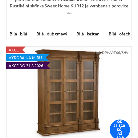
Rustikální skřínka Sweet Home KUR12 je vyrobena z borovice
a...
Bílá - bílá
Bílá - dub tmavý
Bílá - kaštan
Bílá - ořech
AKCE
Kód:
DPWVIT66/SHV
VÝROBA NA MÍRU
AKCE DO 31.8.2026
OD
21 520
KČ
AŽ
–10 %