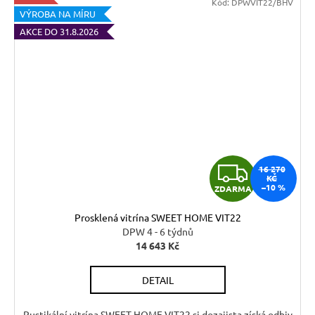
Kód:
DPWVIT22/BHV
VÝROBA NA MÍRU
AKCE DO 31.8.2026
Z
16 270
KČ
–10 %
ZDARMA
D
Prosklená vitrína SWEET HOME VIT22
A
DPW 4 - 6 týdnů
14 643 Kč
R
DETAIL
M
Rustikální vitrína SWEET HOME VIT22 si dozajista získá odbiv