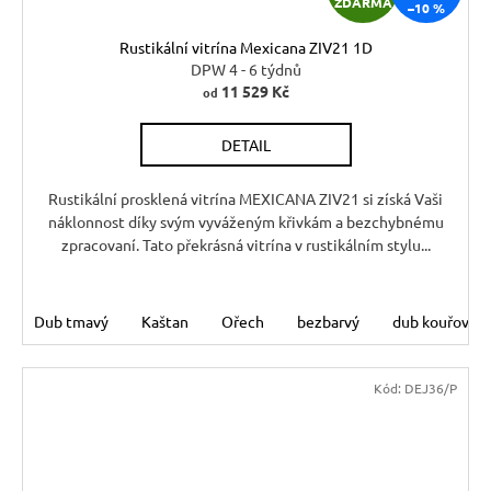
ZDARMA
–10 %
D
Rustikální vitrína Mexicana ZIV21 1D
A
DPW 4 - 6 týdnů
11 529 Kč
od
R
DETAIL
M
A
Rustikální prosklená vitrína MEXICANA ZIV21 si získá Vaši
náklonnost díky svým vyváženým křivkám a bezchybnému
zpracovaní. Tato překrásná vitrína v rustikálním stylu...
Dub tmavý
Kaštan
Ořech
bezbarvý
dub kouřový
Kód:
DEJ36/P