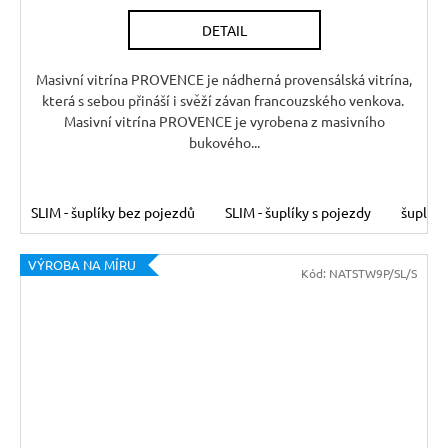
R
DETAIL
M
A
Masivní vitrína PROVENCE je nádherná provensálská vitrína,
která s sebou přináší i svěží závan francouzského venkova.
Masivní vitrína PROVENCE je vyrobena z masivního
bukového...
SLIM - šuplíky bez pojezdů
SLIM - šuplíky s pojezdy
šuplíky
VÝROBA NA MÍRU
Kód:
NATSTW9P/SL/S