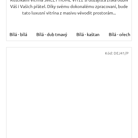
A
Váš i Vašich přátel. Díky svému dokonalému zpracovaní, bude
tato luxusní vitrína z masivu vévodit prostorám...
Bílá - bílá
Bílá - dub tmavý
Bílá - kaštan
Bílá - ořech
Kód:
DEJ41/P