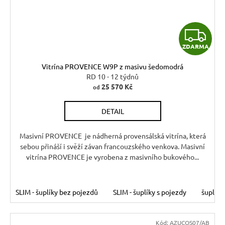
Z
ZDARMA
D
Vitrína PROVENCE W9P z masivu šedomodrá
A
RD 10 - 12 týdnů
25 570 Kč
od
R
DETAIL
M
A
Masivní PROVENCE je nádherná provensálská vitrína, která
sebou přináší i svěží závan francouzského venkova. Masivní
vitrína PROVENCE je vyrobena z masivního bukového...
SLIM - šuplíky bez pojezdů
SLIM - šuplíky s pojezdy
šuplíky
Kód:
AZUCOS07/AB