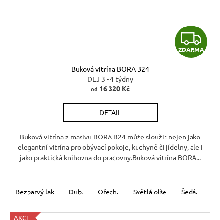
Z
ZDARMA
D
Buková vitrína BORA B24
A
DEJ 3 - 4 týdny
16 320 Kč
od
R
DETAIL
M
A
Buková vitrína z masivu BORA B24 může sloužit nejen jako
elegantní vitrína pro obývací pokoje, kuchyně či jídelny, ale i
jako praktická knihovna do pracovny.Buková vitrína BORA...
Bezbarvý lak
Dub.
Ořech.
Světlá olše
Šedá.
Tm
AKCE