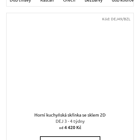
Kód:
DEJ49/BZL
Horní kuchyňská skřínka se sklem 2D
DEJ 3 - 4 týdny
4 420 Kč
od