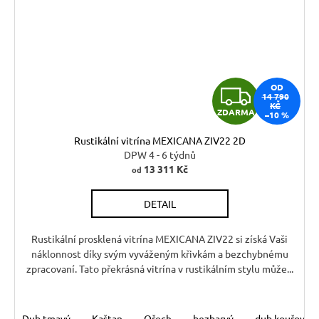
Z
OD
14 790
KČ
ZDARMA
–10 %
D
Rustikální vitrína MEXICANA ZIV22 2D
A
DPW 4 - 6 týdnů
13 311 Kč
od
R
DETAIL
M
A
Rustikální prosklená vitrína MEXICANA ZIV22 si získá Vaši
náklonnost díky svým vyváženým křivkám a bezchybnému
zpracovaní. Tato překrásná vitrína v rustikálním stylu může...
Dub tmavý
Kaštan
Ořech
bezbarvý
dub kouřový