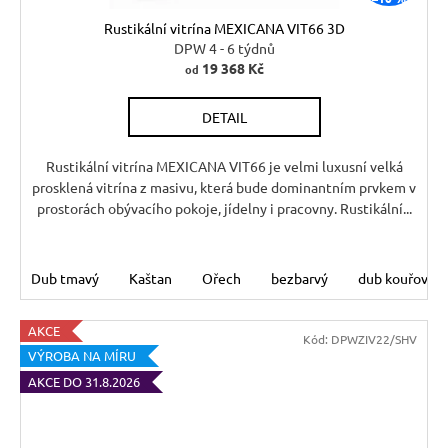
Rustikální vitrína MEXICANA VIT66 3D
DPW 4 - 6 týdnů
19 368 Kč
od
DETAIL
Rustikální vitrína MEXICANA VIT66 je velmi luxusní velká
prosklená vitrína z masivu, která bude dominantním prvkem v
prostorách obývacího pokoje, jídelny i pracovny. Rustikální...
Dub tmavý
Kaštan
Ořech
bezbarvý
dub kouřový
AKCE
Kód:
DPWZIV22/SHV
VÝROBA NA MÍRU
AKCE DO 31.8.2026