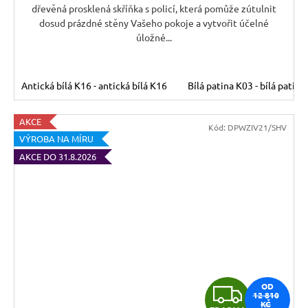
A
dřevěná prosklená skříňka s policí, která pomůže zútulnit
dosud prázdné stěny Vašeho pokoje a vytvořit účelné
úložné...
Antická bílá K16 - antická bílá K16
Bílá patina K03 - bílá patina
AKCE
Kód:
DPWZIV21/SHV
VÝROBA NA MÍRU
AKCE DO 31.8.2026
Z
OD
12 810
KČ