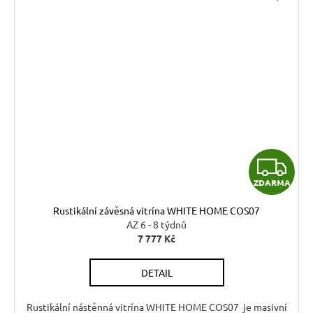
Z
ZDARMA
D
Rustikální závěsná vitrína WHITE HOME COS07
A
AZ 6 - 8 týdnů
7 777 Kč
R
DETAIL
M
Rustikální nástěnná vitrína WHITE HOME COS07 je masivní