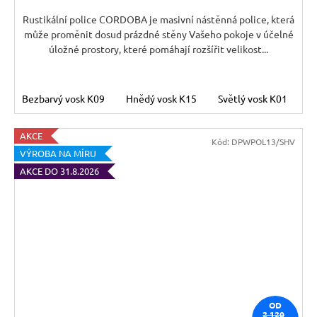
Rustikální police CORDOBA je masivní nástěnná police, která
může proměnit dosud prázdné stěny Vašeho pokoje v účelné
úložné prostory, které pomáhají rozšířit velikost...
Bezbarvý vosk K09
Hnědý vosk K15
Světlý vosk K01
T
AKCE
Kód:
DPWPOL13/SHV
VÝROBA NA MÍRU
AKCE DO 31.8.2026
OD
2 120