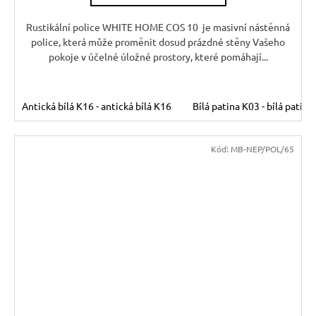
Rustikální police WHITE HOME COS 10 je masivní nástěnná
police, která může proměnit dosud prázdné stěny Vašeho
pokoje v účelné úložné prostory, které pomáhají...
Antická bílá K16 - antická bílá K16
Bílá patina K03 - bílá patina
Kód:
MB-NEP/POL/65