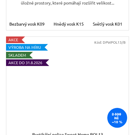
úložné prostory, které pomáhají rozšířit velikost...
Bezbarvý vosk K09
Hnědý vosk K15
Světlý vosk K01
T
AKCE
Kód:
DPWPOL13/B
VÝROBA NA MÍRU
SKLADEM
AKCE DO 31.8.2026
2 330
KČ
–10 %
Rustikální police Sweet Home POL13