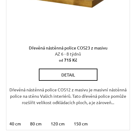
r
r
t
u
o
ů
č
d
u
u
j
k
e
t
m
Dřevěná nástěnná police COS23 z masivu
e
ů
AZ 6 - 8 týdnů
715 Kč
od
RUSTIKÁLNÍ
DETAIL
ŽIDLE
SWEET
HOME
Dřevěná nástěnná police COS12 z masivu je masivní nástěnná
SIL25
police na stěnu Vašich interiérů. Tato dřevěná police pomůže
2
rozšířit velikost odkládacích ploch, a je zároveň...
601
Kč
Původně:
2
40 cm
80 cm
120 cm
150 cm
890
Kč