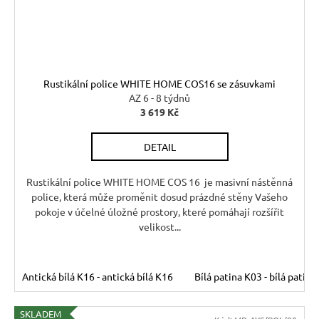
Rustikální police WHITE HOME COS16 se zásuvkami
AZ 6 - 8 týdnů
3 619 Kč
DETAIL
Rustikální police WHITE HOME COS 16 je masivní nástěnná
police, která může proměnit dosud prázdné stěny Vašeho
pokoje v účelné úložné prostory, které pomáhají rozšířit
velikost...
Antická bílá K16 - antická bílá K16
Bílá patina K03 - bílá patina
SKLADEM