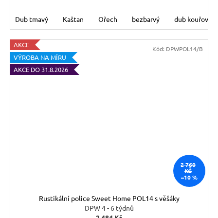
Dub tmavý
Kaštan
Ořech
bezbarvý
dub kouřový
AKCE
Kód:
DPWPOL14/B
VÝROBA NA MÍRU
AKCE DO 31.8.2026
2 760
KČ
–10 %
Rustikální police Sweet Home POL14 s věšáky
DPW 4 - 6 týdnů
2 484 Kč