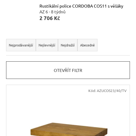
Rustikální police CORDOBA COS11 s věšáky
n
AZ 6 - 8 týdnů
a
2 706 Kč
j
í
Ř
t
a
Nejprodávanější
Nejlevnější
Nejdražší
Abecedně
?
z
e
OTEVŘÍT FILTR
n
í
HLEDAT
V
p
Kód:
AZUCOS23/40/TV
ý
r
p
o
D
i
d
o
s
u
p
p
o
k