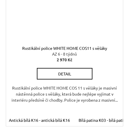
Rustikální police WHITE HOME COS11 s věšáky
AZ 6 - 8 týdnů
2 970 Kč
DETAIL
Rustikální police WHITE HOME COS 11 s věšáky je masivní
nástěnná police s věšáky, která bude nejlépe vyjímat v
interiéru předsíně či chodby. Police je vyrobena z masivní...
Antická bílá K16 - antická bílá K16
Bílá patina K03 - bílá patina