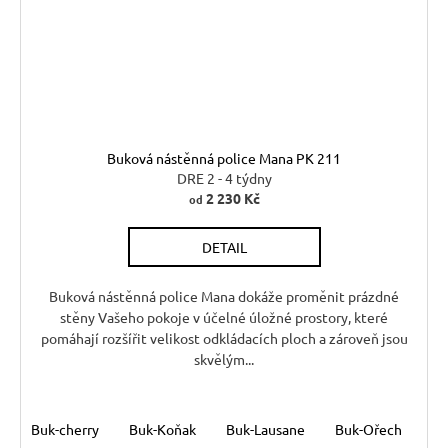
Buková nástěnná police Mana PK 211
DRE 2 - 4 týdny
2 230 Kč
od
DETAIL
Buková nástěnná police Mana dokáže proměnit prázdné
stěny Vašeho pokoje v účelné úložné prostory, které
pomáhají rozšířit velikost odkládacích ploch a zároveň jsou
skvělým...
Buk-cherry
Buk-Koňak
Buk-Lausane
Buk-Ořech
Bu