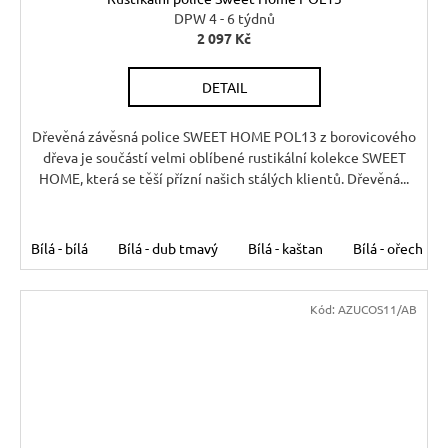
DPW 4 - 6 týdnů
2 097 Kč
DETAIL
Dřevěná závěsná police SWEET HOME POL13 z borovicového
dřeva je součástí velmi oblíbené rustikální kolekce SWEET
HOME, která se těší přízní našich stálých klientů. Dřevěná...
Bílá - bílá
Bílá - dub tmavý
Bílá - kaštan
Bílá - ořech
Kód:
AZUCOS11/AB