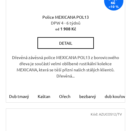
KČ
–10 %
Police MEXICANA POL13
DPW 4 - 6 týdnů
1 908 Kč
od
DETAIL
Dřevěná závěsná police MEXICANA POL13 z borovicového
dřeva je součástí velmi oblíbené rustikální kolekce
MEXICANA, která se těší přízní našich stálých klientů.
Dřevěná...
Dub tmavý
Kaštan
Ořech
bezbarvý
dub kouřový
Kód:
AZUCOS12/TV