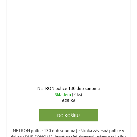
NETRON police 130 dub sonoma
Skladem
(2 ks)
625 Kč
DO KOŠÍKU
NETRON police 130 dub sonoma je široká závěsná police v
dekoru DUB SONOMA, která nabízí dostatek místa pro knihy,