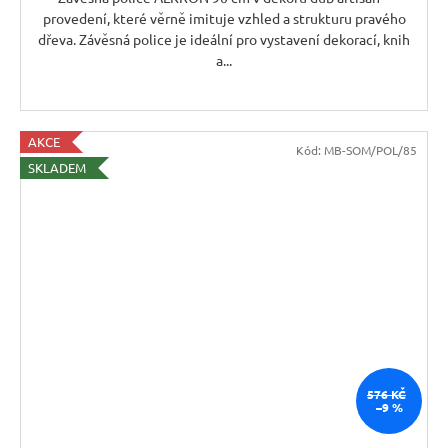
provedení, které věrně imituje vzhled a strukturu pravého
dřeva. Závěsná police je ideální pro vystavení dekorací, knih
a...
AKCE
Kód:
MB-SOM/POL/85
SKLADEM
576 KČ
–9 %