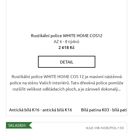
Rustikální police WHITE HOME COS12
AZ 6 - 8 týdnů
2 618 Kč
DETAIL
Rustikální police WHITE HOME COS 12 je masivní nástěnná
police na stěnu Vašich interiérů. Tato dřevěná police pomůže
rozšířit velikost odkládacích ploch, a je zároveň dokonalý...
Antická bílá K16 - antická bílá K16
Bílá patina K03 - bílá patina
SKLADEM
Kód:
MB-NOR/POL-130