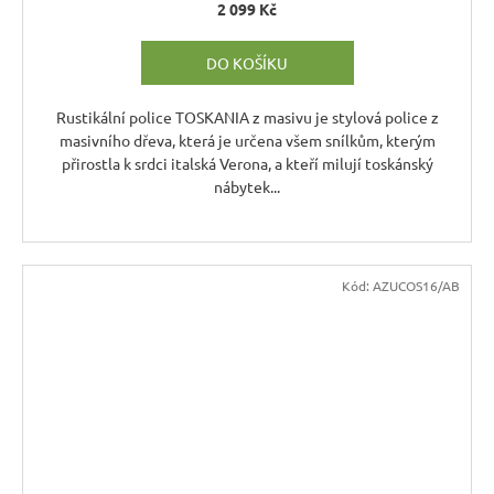
2 099 Kč
DO KOŠÍKU
Rustikální police TOSKANIA z masivu je stylová police z
masivního dřeva, která je určena všem snílkům, kterým
přirostla k srdci italská Verona, a kteří milují toskánský
nábytek...
Kód:
AZUCOS16/AB