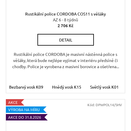
Rustikální police CORDOBA COS11 s věšáky
AZ 6 - 8 týdnů
2 706 Kč
DETAIL
Rustikální police CORDOBA je masivní nástěnná police s
věšáky, která bude nejlépe vyjímat v interiéru předsíně či
chodby. Police je vyrobena z masivní borovice a ošetřena...
Bezbarvý vosk K09
Hnědý vosk K15
Světlý vosk K01
T
AKCE
Kód:
DPWPOL14/SHV
VÝROBA NA MÍRU
AKCE DO 31.8.2026