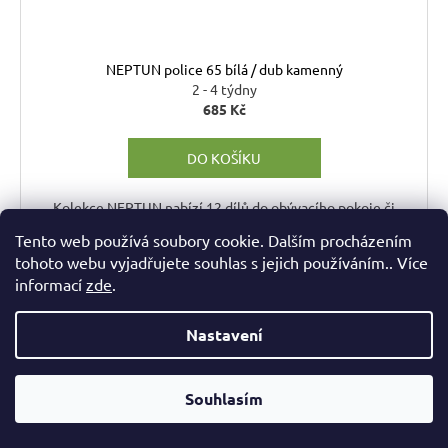
NEPTUN police 65 bílá / dub kamenný
2 - 4 týdny
685 Kč
DO KOŠÍKU
Kolekce NEPTUN nabízí 12 dílů do obývacího pokoje či
pracovny.
Tento web používá soubory cookie. Dalším procházením
tohoto webu vyjadřujete souhlas s jejich používáním.. Více
informací
zde
.
SKLADEM
Kód:
MB-MOR/POL/150
Nastavení
Souhlasím