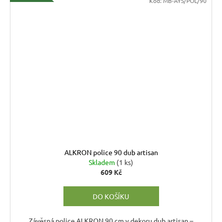
Kód:
MB-AYS/POL/90
ALKRON police 90 dub artisan
Skladem
(1 ks)
609 Kč
DO KOŠÍKU
Závěsná police ALKRON 90 cm v dekoru dub artisan –