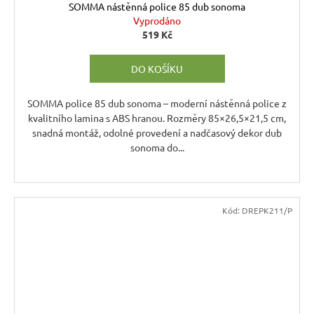
SOMMA nástěnná police 85 dub sonoma
Vyprodáno
519 Kč
DO KOŠÍKU
SOMMA police 85 dub sonoma – moderní nástěnná police z
kvalitního lamina s ABS hranou. Rozměry 85×26,5×21,5 cm,
snadná montáž, odolné provedení a nadčasový dekor dub
sonoma do...
Kód:
DREPK211/P