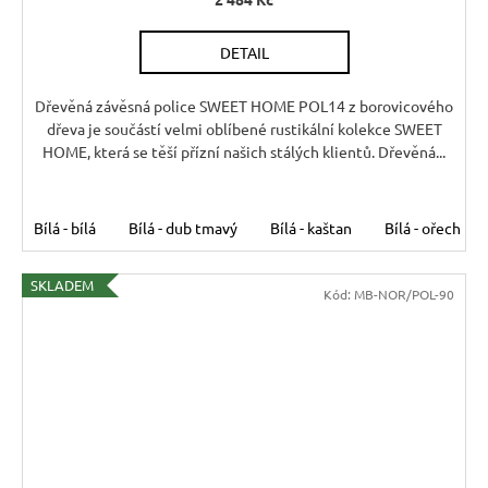
DETAIL
Dřevěná závěsná police SWEET HOME POL14 z borovicového
dřeva je součástí velmi oblíbené rustikální kolekce SWEET
HOME, která se těší přízní našich stálých klientů. Dřevěná...
Bílá - bílá
Bílá - dub tmavý
Bílá - kaštan
Bílá - ořech
SKLADEM
Kód:
MB-NOR/POL-90