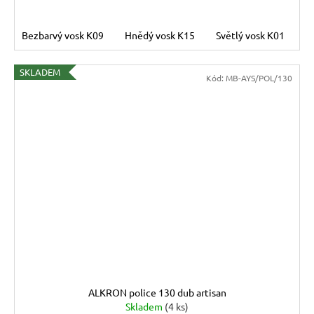
Bezbarvý vosk K09
Hnědý vosk K15
Světlý vosk K01
T
SKLADEM
Kód:
MB-AYS/POL/130
ALKRON police 130 dub artisan
Skladem
(4 ks)