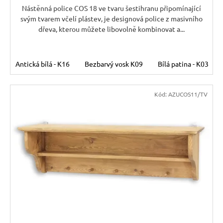
Nástěnná police COS 18 ve tvaru šestihranu připomínající
svým tvarem včelí plástev, je designová police z masivního
dřeva, kterou můžete libovolně kombinovat a...
Antická bílá - K16
Bezbarvý vosk K09
Bílá patina - K03
Kód:
AZUCOS11/TV