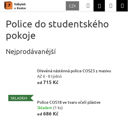
K
Přejít
Hledat
Nákup
M
Přihlášení
CZK
na
o
Zpět
Zpět
obsah
košík
š
Police do studentského
í
C
pokoje
k
o
p
Nejprodávanější
o
t
ř
Dřevěná nástěnná police COS23 z masivu
AZ 6 - 8 týdnů
e
715 Kč
od
b
u
SKLADEM
j
Police COS18 ve tvaru včelí plástve
Skladem
(1 ks)
e
686 Kč
od
t
e