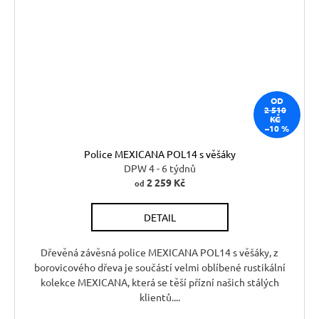
OD
2 510
KČ
–10 %
Police MEXICANA POL14 s věšáky
DPW 4 - 6 týdnů
2 259 Kč
od
DETAIL
Dřevěná závěsná police MEXICANA POL14 s věšáky, z
borovicového dřeva je součástí velmi oblíbené rustikální
kolekce MEXICANA, která se těší přízní našich stálých
klientů....