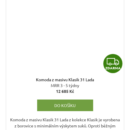
Z
ZDARMA
D
Komoda z masivu Klasik 31 Lada
A
MRR 3 - 5 týdny
12 685 Kč
R
DO KOŠÍKU
M
A
Komoda z masivu Klasik 31 Lada z kolekce Klasik je vyrobena
z borovice s minimálním výskytem suků. Oproti běžným