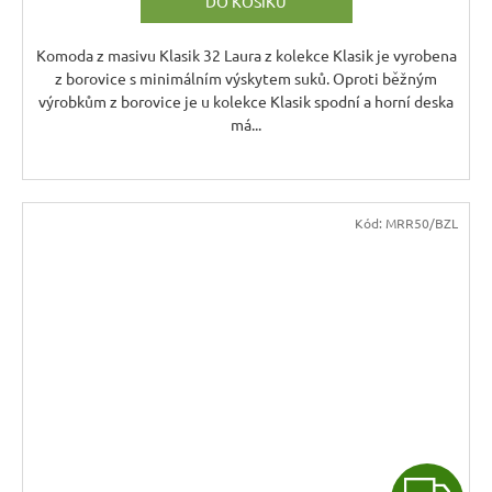
DO KOŠÍKU
M
A
Komoda z masivu Klasik 32 Laura z kolekce Klasik je vyrobena
z borovice s minimálním výskytem suků. Oproti běžným
výrobkům z borovice je u kolekce Klasik spodní a horní deska
má...
Kód:
MRR50/BZL
Z