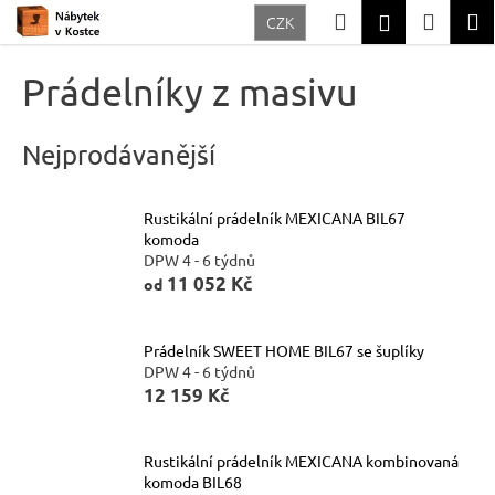
K
Přejít
Hledat
Nákup
M
Přihlášení
CZK
na
o
Zpět
Zpět
obsah
košík
š
Prádelníky z masivu
í
C
k
o
Nejprodávanější
p
o
Rustikální prádelník MEXICANA BIL67
komoda
t
DPW 4 - 6 týdnů
ř
11 052 Kč
od
e
b
Prádelník SWEET HOME BIL67 se šuplíky
u
DPW 4 - 6 týdnů
12 159 Kč
j
e
t
Rustikální prádelník MEXICANA kombinovaná
komoda BIL68
e