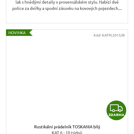
lak s hnědými detaily v provensálském stylu. Nabízí dvě
police za dvířky a spodní zásuvku na kovových pojezdech....
NOVINKA
Kód:
KATPL2015/B
Z
ZDARMA
D
Rustikální prádelník TOSKANIA bílý
A
KAT 6 - 10 týdnů