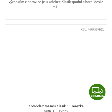
výrobkům z borovice je u kolekce Klasik spodní a horní deska
má...
Kód:
MRR35/BZL
Z
ZDARMA
D
Komoda z masivu Klasik 35 Terezka
A
MRR 3 - 5 týdny