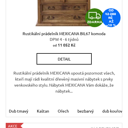
ů
r
d
u
OD
Z
12 280
u
č
KČ
AŽ
u
ZDARMA
k
D
–10 %
j
t
Rustikální prádelník MEXICANA BIL67 komoda
e
A
ů
DPW 4 - 6 týdnů
m
11 052 Kč
od
R
e
DETAIL
M
RUSTIKÁLNÍ
ŽIDLE
A
Rustikální prádelník MEXICANA upoutá pozornost všech,
SWEET
kteří mají rádi kvalitní dřevěný masivní nábytek s prvky
HOME
venkovského stylu. Nábytek MEXICANA Vám dokáže, že
SIL25
nábytek...
2
601
Kč
Původně:
Dub tmavý
Kaštan
Ořech
bezbarvý
dub kouřový
2
890
Kč
AKCE