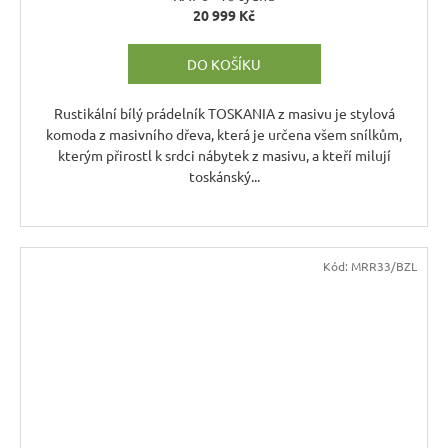
20 999 Kč
R
DO KOŠÍKU
M
A
Rustikální bílý prádelník TOSKANIA z masivu je stylová
komoda z masivního dřeva, která je určena všem snílkům,
kterým přirostl k srdci nábytek z masivu, a kteří milují
toskánský...
Kód:
MRR33/BZL