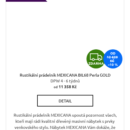
Z
OD
12 620
KČ
ZDARMA
–10 %
D
Rustikální prádelník MEXICANA BIL68 Perla GOLD
A
DPW 4 - 6 týdnů
11 358 Kč
od
R
DETAIL
M
A
Rustikální prádelník MEXICANA upoutá pozornost všech,
kteří mají rádi kvalitní dřevěný masivní nábytek s prvky
venkovského stylu. Nábytek MEXICANA Vám dokáže, že