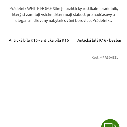
A
Prádelník WHITE HOME Slim je praktický rustikální prádelník,
který si zamilují všichni, kteří mají slabost pro nadčasový a
elegantní dřevěný nábytek s vůní borovice. Prádelník...
Antická bílá K16 - antická bílá K16
Antická bílá K16 - bezbarvý
Kód:
MRR30/BZL
Z