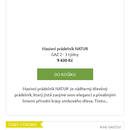
Masivní prádelník NATUR
GAZ 2 - 3 týdny
9 630 Kč
DO KOŠÍKU
Masivní prádelník NATUR je nádherný dřevěný
prádelník, který jistě zaujme svou elegancí a půvabnými
liniemi přírodní krásy smrkového dřeva. Tímto...
ČESKÝ VÝROBEK
Kód:
GAZ252