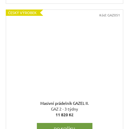
ČESKÝ VÝROBEK
Kód:
GAZ051
Masivní prádelník GAZEL II.
GAZ 2 - 3 týdny
11 820 Kč
DO KOŠÍKU