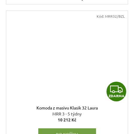
Kód:
MRR32/BZL
Z
ZDARMA
D
Komoda z masivu Klasik 32 Laura
A
MRR 3 - 5 týdny
10 212 Kč
R