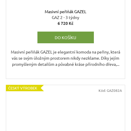
Masivní peřiňák GAZEL
GAZ 2 - 3 týdny
6 720 Kč
DO KOŠÍKU
Masivní peřiňák GAZEL je elegantní komoda na peřiny, která
vás se svým úložným prostorem nikdy nezklame. Díky jejím
promyšleným detailům a půvabné kráse přírodního dřeva,...
ČESKÝ VÝROBEK
Kód:
GAZ082A