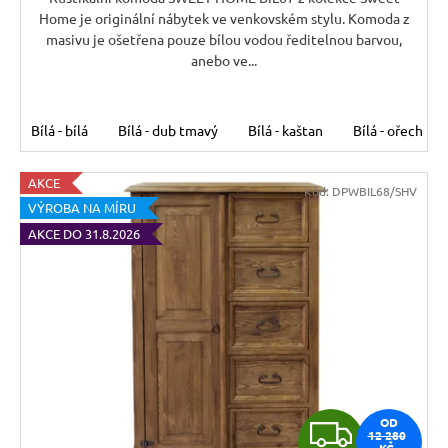
A
Home je originální nábytek ve venkovském stylu. Komoda z
masivu je ošetřena pouze bílou vodou ředitelnou barvou,
anebo ve...
Bílá - bílá
Bílá - dub tmavý
Bílá - kaštan
Bílá - ořech
AKCE
Kód:
DPWBIL68/SHV
VÝROBA NA MÍRU
AKCE DO 31.8.2026
Z
OD
12 280
KČ