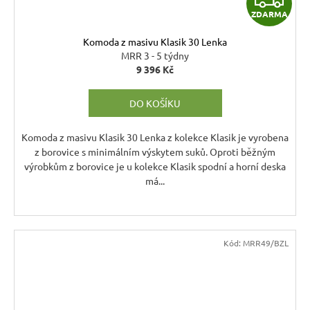
ZDARMA
D
Komoda z masivu Klasik 30 Lenka
A
MRR 3 - 5 týdny
9 396 Kč
R
DO KOŠÍKU
M
A
Komoda z masivu Klasik 30 Lenka z kolekce Klasik je vyrobena
z borovice s minimálním výskytem suků. Oproti běžným
výrobkům z borovice je u kolekce Klasik spodní a horní deska
má...
Kód:
MRR49/BZL