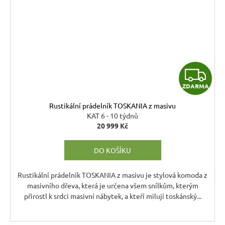
Z
ZDARMA
D
Rustikální prádelník TOSKANIA z masivu
A
KAT 6 - 10 týdnů
20 999 Kč
R
DO KOŠÍKU
M
A
Rustikální prádelník TOSKANIA z masivu je stylová komoda z
masivního dřeva, která je určena všem snílkům, kterým
přirostl k srdci masivní nábytek, a kteří milují toskánský...