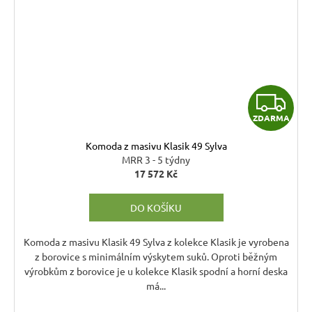
Z
ZDARMA
D
Komoda z masivu Klasik 49 Sylva
A
MRR 3 - 5 týdny
17 572 Kč
R
DO KOŠÍKU
M
A
Komoda z masivu Klasik 49 Sylva z kolekce Klasik je vyrobena
z borovice s minimálním výskytem suků. Oproti běžným
výrobkům z borovice je u kolekce Klasik spodní a horní deska
má...