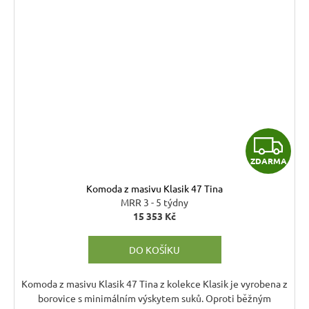
Z
ZDARMA
D
Komoda z masivu Klasik 47 Tina
A
MRR 3 - 5 týdny
15 353 Kč
R
DO KOŠÍKU
M
A
Komoda z masivu Klasik 47 Tina z kolekce Klasik je vyrobena z
borovice s minimálním výskytem suků. Oproti běžným