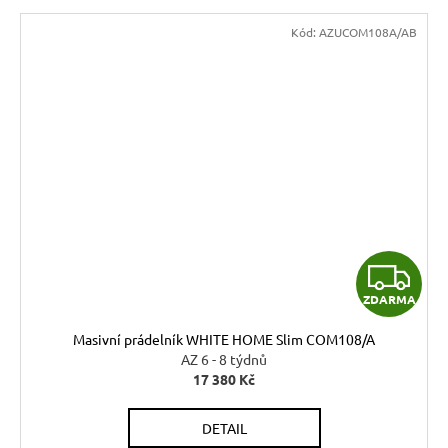
Kód:
AZUCOM108A/AB
Z
ZDARMA
D
Masivní prádelník WHITE HOME Slim COM108/A
A
AZ 6 - 8 týdnů
17 380 Kč
R
DETAIL
M