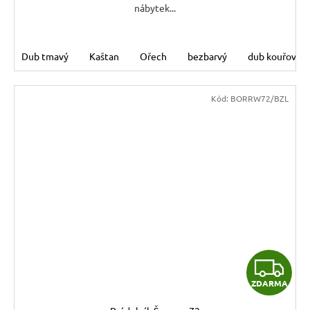
nábytek...
Dub tmavý
Kaštan
Ořech
bezbarvý
dub kouřový
Kód:
BORRW72/BZL
Z
ZDARMA
D