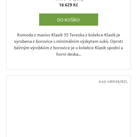
16 629 Kč
R
DO KOŠÍKU
M
A
Komoda z masivu Klasik 35 Terezka z kolekce Klasik je
vyrobena z borovice s minimálním výskytem suků. Oproti
běžným výrobkům z borovice je u kolekce Klasik spodní a
horní deska...
Kód:
MRR48/BZL