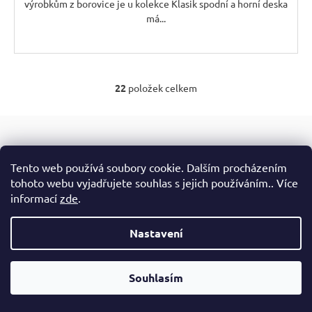
výrobkům z borovice je u kolekce Klasik spodní a horní deska
má...
22
položek celkem
O
v
Z
l
á
á
Odebírat newsletter
p
d
Tento web používá soubory cookie. Dalším procházením
Nezmeškejte žádné novinky či slevy!
a
a
tohoto webu vyjadřujete souhlas s jejich používáním.. Více
c
informací
zde
.
E-mail
t
í
í
p
Nastavení
Vložením e-mailu souhlasíte s
podmínkami ochrany
r
osobních údajů
v
Souhlasím
k
PŘIHLÁSIT SE
y