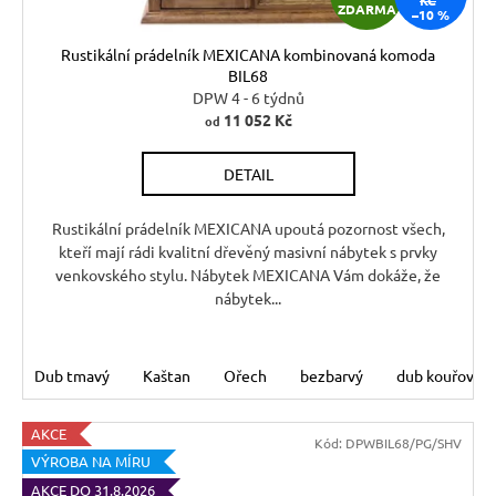
ZDARMA
–10 %
D
Rustikální prádelník MEXICANA kombinovaná komoda
A
BIL68
DPW 4 - 6 týdnů
R
11 052 Kč
od
M
DETAIL
A
Rustikální prádelník MEXICANA upoutá pozornost všech,
kteří mají rádi kvalitní dřevěný masivní nábytek s prvky
venkovského stylu. Nábytek MEXICANA Vám dokáže, že
nábytek...
Dub tmavý
Kaštan
Ořech
bezbarvý
dub kouřový
AKCE
Kód:
DPWBIL68/PG/SHV
VÝROBA NA MÍRU
AKCE DO 31.8.2026