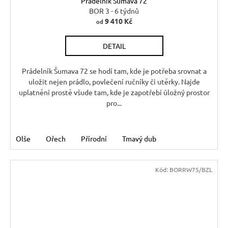
Prádelník Šumava 72
A
BOR 3 - 6 týdnů
9 410 Kč
od
R
DETAIL
M
A
Prádelník Šumava 72 se hodí tam, kde je potřeba srovnat a
uložit nejen prádlo, povlečení ručníky či utěrky. Najde
uplatnění prostě všude tam, kde je zapotřebí úložný prostor
pro...
Olše
Ořech
Přírodní
Tmavý dub
Kód:
BORRW75/BZL