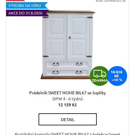
Kód:
DPWBIL67/B
VÝROBA NA MÍRU
AKCE DO 31.8.2026
Z
13 510
KČ
–10 %
ZDARMA
D
Prádelník SWEET HOME BIL67 se šuplíky
A
DPW 4 - 6 týdnů
12 159 Kč
R
DETAIL
M
Rustikální komoda SWEET HOME BIL67 z kolekce Sweet