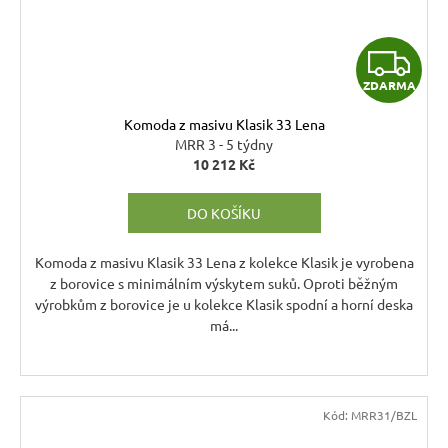
Z
ZDARMA
D
Komoda z masivu Klasik 33 Lena
A
MRR 3 - 5 týdny
10 212 Kč
R
DO KOŠÍKU
M
A
Komoda z masivu Klasik 33 Lena z kolekce Klasik je vyrobena
z borovice s minimálním výskytem suků. Oproti běžným
výrobkům z borovice je u kolekce Klasik spodní a horní deska
má...
Kód:
MRR31/BZL