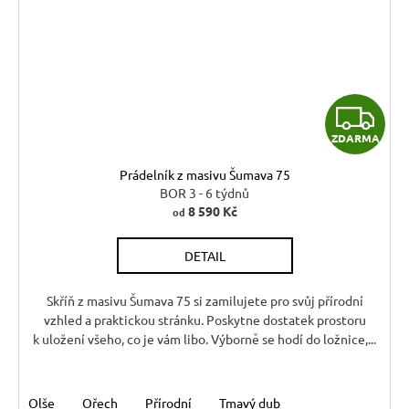
Z
ZDARMA
D
Prádelník z masivu Šumava 75
A
BOR 3 - 6 týdnů
8 590 Kč
od
R
DETAIL
M
A
Skříň z masivu Šumava 75 si zamilujete pro svůj přírodní
vzhled a praktickou stránku. Poskytne dostatek prostoru
k uložení všeho, co je vám libo. Výborně se hodí do ložnice,...
Olše
Ořech
Přírodní
Tmavý dub