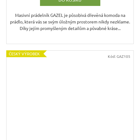
Masivní prádelník GAZEL je působivá dřevěná komoda na
prádlo, která vás se svým úložným prostorem nikdy nezklame.
Díky jejím promyšleným detailům a půvabné kráse...
ČESKÝ VÝROBEK
Kód:
GAZ105