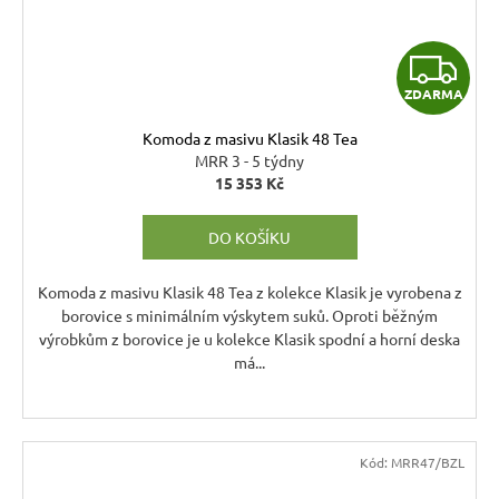
Z
ZDARMA
D
Komoda z masivu Klasik 48 Tea
A
MRR 3 - 5 týdny
15 353 Kč
R
DO KOŠÍKU
M
A
Komoda z masivu Klasik 48 Tea z kolekce Klasik je vyrobena z
borovice s minimálním výskytem suků. Oproti běžným
výrobkům z borovice je u kolekce Klasik spodní a horní deska
má...
Kód:
MRR47/BZL