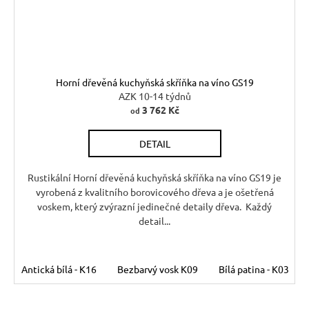
Horní dřevěná kuchyňská skříňka na víno GS19
AZK 10-14 týdnů
3 762 Kč
od
DETAIL
Rustikální Horní dřevěná kuchyňská skříňka na víno GS19 je
vyrobená z kvalitního borovicového dřeva a je ošetřená
voskem, který zvýrazní jedinečné detaily dřeva. Každý
detail...
Antická bílá - K16
Bezbarvý vosk K09
Bílá patina - K03