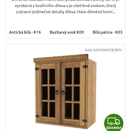
vyrobená z kvalitního dřeva a je ošetřená voskem, který
zvýrazní jedinečné detaily dřeva. Naše dřevěná horní...
Antická bílá - K16
Bezbarvý vosk K09
Bílá patina - K03
Kód:
AZUGS65/CE/BZV
Z
ZDARMA