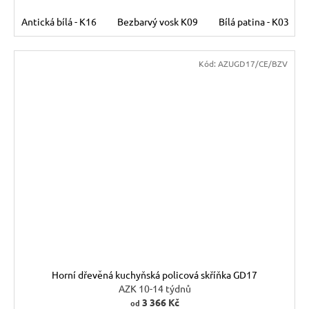
Antická bílá - K16
Bezbarvý vosk K09
Bílá patina - K03
Kód:
AZUGD17/CE/BZV
Horní dřevěná kuchyňská policová skříňka GD17
AZK 10-14 týdnů
3 366 Kč
od