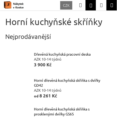
K
Přejít
Hledat
Nákup
M
Přihlášení
CZK
na
o
Zpět
Zpět
obsah
košík
š
Horní kuchyňské skříňky
í
C
k
o
Nejprodávanější
p
o
Dřevěná kuchyňská pracovní deska
t
AZK 10-14 týdnů
ř
3 900 Kč
e
b
Horní dřevěná kuchyňská skříňka s dvířky
GD42
u
AZK 10-14 týdnů
j
8 261 Kč
od
e
t
Horní dřevěná kuchyňská skříňka s
prosklenými dvířky GS65
e