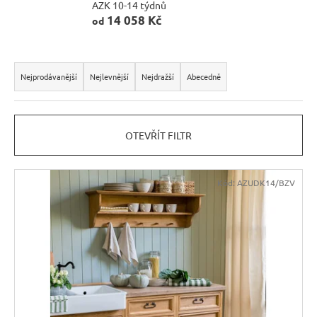
AZK 10-14 týdnů
n
14 058 Kč
od
a
j
Ř
í
a
Nejprodávanější
Nejlevnější
Nejdražší
Abecedně
t
z
?
e
OTEVŘÍT FILTR
n
í
V
p
Kód:
AZUDK14/BZV
HLEDAT
ý
r
p
o
i
d
D
s
u
o
p
k
p
r
t
o
o