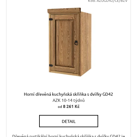
Kód:
AZUGD42/CE/BZV
Horní dřevěná kuchyňská skříňka s dvířky GD42
AZK 10-14 týdnů
8 261 Kč
od
DETAIL
Dřevěná rustikální horní kuchyňská skříňka s dvířky GD42 je