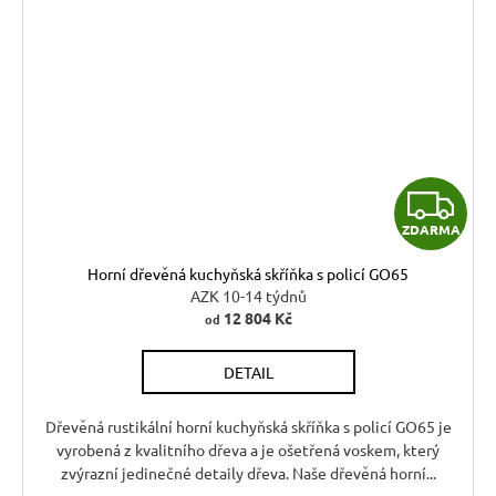
Z
ZDARMA
D
Horní dřevěná kuchyňská skříňka s policí GO65
A
AZK 10-14 týdnů
12 804 Kč
od
R
DETAIL
M
A
Dřevěná rustikální horní kuchyňská skříňka s policí GO65 je
vyrobená z kvalitního dřeva a je ošetřená voskem, který
zvýrazní jedinečné detaily dřeva. Naše dřevěná horní...