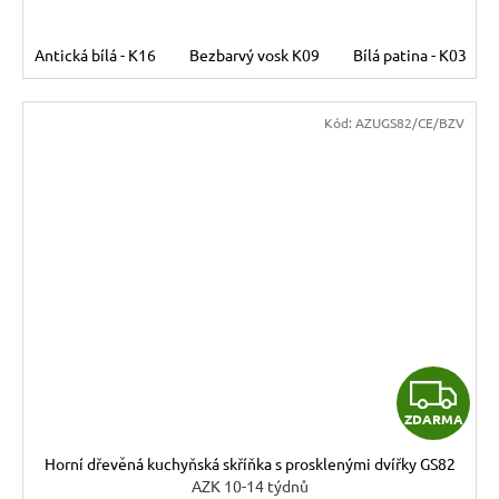
Antická bílá - K16
Bezbarvý vosk K09
Bílá patina - K03
Kód:
AZUGS82/CE/BZV
Z
ZDARMA
D
Horní dřevěná kuchyňská skříňka s prosklenými dvířky GS82
A
AZK 10-14 týdnů