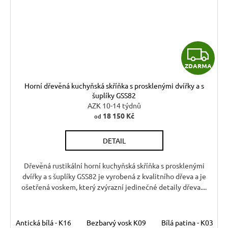
Z
ZDARMA
D
Horní dřevěná kuchyňská skříňka s prosklenými dvířky a s
A
šuplíky GSS82
AZK 10-14 týdnů
R
18 150 Kč
od
M
DETAIL
A
Dřevěná rustikální horní kuchyňská skříňka s prosklenými
dvířky a s šuplíky GSS82 je vyrobená z kvalitního dřeva a je
ošetřená voskem, který zvýrazní jedinečné detaily dřeva....
Antická bílá - K16
Bezbarvý vosk K09
Bílá patina - K03