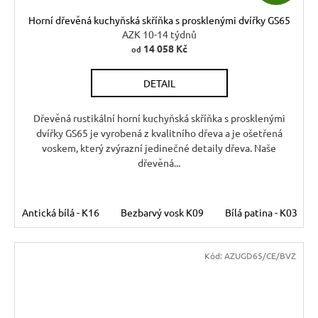
D
Horní dřevěná kuchyňská skříňka s prosklenými dvířky GS65
A
AZK 10-14 týdnů
14 058 Kč
od
R
DETAIL
M
A
Dřevěná rustikální horní kuchyňská skříňka s prosklenými
dvířky GS65 je vyrobená z kvalitního dřeva a je ošetřená
voskem, který zvýrazní jedinečné detaily dřeva. Naše
dřevěná...
Antická bílá - K16
Bezbarvý vosk K09
Bílá patina - K03
Kód:
AZUGD65/CE/BVZ