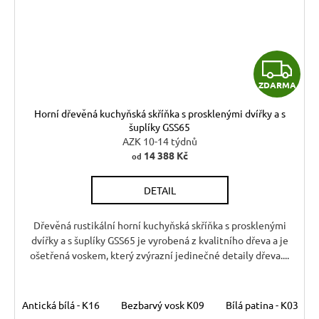
Z
ZDARMA
D
Horní dřevěná kuchyňská skříňka s prosklenými dvířky a s
A
šuplíky GSS65
AZK 10-14 týdnů
R
14 388 Kč
od
M
DETAIL
A
Dřevěná rustikální horní kuchyňská skříňka s prosklenými
dvířky a s šuplíky GSS65 je vyrobená z kvalitního dřeva a je
ošetřená voskem, který zvýrazní jedinečné detaily dřeva....
Antická bílá - K16
Bezbarvý vosk K09
Bílá patina - K03