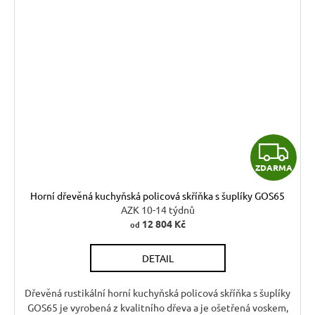
Z
ZDARMA
D
Horní dřevěná kuchyňská policová skříňka s šuplíky GOS65
A
AZK 10-14 týdnů
12 804 Kč
od
R
DETAIL
M
A
Dřevěná rustikální horní kuchyňská policová skříňka s šuplíky
GOS65 je vyrobená z kvalitního dřeva a je ošetřená voskem,