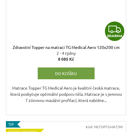
Z
ZDARMA
D
Zdravotní Topper na matraci TG Medical Aero 120x200 cm
A
2 - 4 týdny
8 085 Kč
R
DO KOŠÍKU
M
A
Matrace Topper TG Medical Aero je kvalitní česká matrace,
která poskytuje optimální podporu těla. Matrace je s jemnou
7 zónovou masážní profilací, která nabídne...
TIP
Kód:
HILTOPTGMA7/90
ČESKÝ VÝROBEK