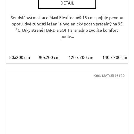
DETAIL
Sendvičová matrace Maxi Flexifoam® 15 cm spojuje pevnou
oporu, dvě tuhosti ležení a hygienický potah pratelný na 95
°C. Díky straně HARD a SOFT si snadno zvolíte komfort
podle...
80x200 cm
90x200 cm
120 x 200 cm
140 x 200 cm
Kód:
MAT/JR16120