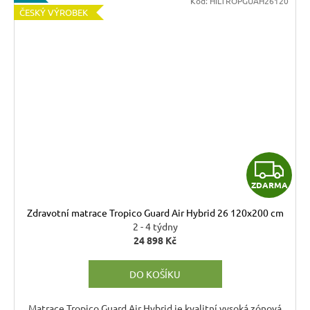
Kód:
HILTROPGUAH26120
ČESKÝ VÝROBEK
Z
ZDARMA
D
Zdravotní matrace Tropico Guard Air Hybrid 26 120x200 cm
A
2 - 4 týdny
24 898 Kč
R
DO KOŠÍKU
M
Matrace Tropico Guard Air Hybrid je kvalitní vysoká zónová