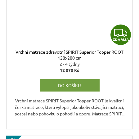
Z
ZDARMA
D
Vrchní matrace zdravotní SPIRIT Superior Topper ROOT
A
120x200 cm
2 - 4 týdny
R
12 070 Kč
M
DO KOŠÍKU
A
Vrchní matrace SPIRIT Superior Topper ROOT je kvalitní
česká matrace, která vylepší jakoukoliv stávající matraci,
postel nebo pohovku o pohodlí a oporu. Matrace SPIRIT...
TIP