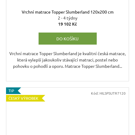
Vrchní matrace Topper Slumberland 120x200 cm
2 - 4 týdny
19 102 Kč
DO KOŠÍKU
Vrchní matrace Topper Slumberland je kvalitní česká matrace,
která vylepší jakoukoliv stávající matraci, postel nebo
pohovku o pohodlí a oporu. Matrace Topper Slumberland...
TIP
Kód:
HILSPSUTR7120
ČESKÝ VÝROBEK