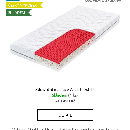
6
Kód:
HILATLASFLEX/90
720
ČESKÝ VÝROBEK
Kč
SKLADEM
Zdravotní matrace Atlas Flexi 18
Skladem
(1 ks)
3 490 Kč
od
DETAIL
Matrace Maxi Flexi je kvalitní česká oboustranná matrace s