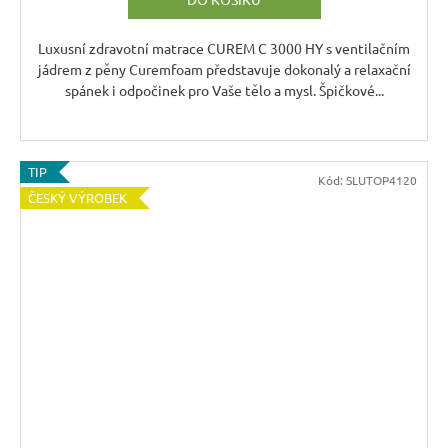
M
A
Luxusní zdravotní matrace CUREM C 3000 HY s ventilačním
jádrem z pěny Curemfoam představuje dokonalý a relaxační
spánek i odpočinek pro Vaše tělo a mysl. Špičkové...
TIP
Kód:
SLUTOP4120
ČESKÝ VÝROBEK