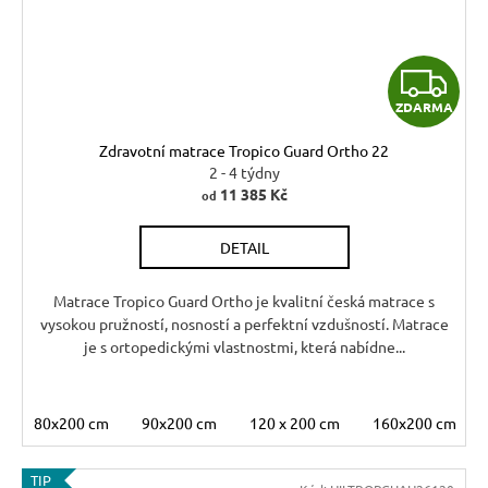
Z
ZDARMA
D
Zdravotní matrace Tropico Guard Ortho 22
A
2 - 4 týdny
11 385 Kč
od
R
DETAIL
M
A
Matrace Tropico Guard Ortho je kvalitní česká matrace s
vysokou pružností, nosností a perfektní vzdušností. Matrace
je s ortopedickými vlastnostmi, která nabídne...
80x200 cm
90x200 cm
120 x 200 cm
160x200 cm
TIP