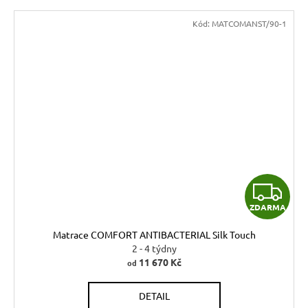
Kód:
MATCOMANST/90-1
Z
ZDARMA
D
Matrace COMFORT ANTIBACTERIAL Silk Touch
A
2 - 4 týdny
11 670 Kč
od
R
DETAIL
M