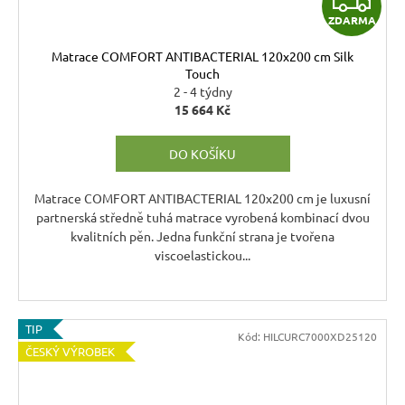
ZDARMA
D
Matrace COMFORT ANTIBACTERIAL 120x200 cm Silk
A
Touch
2 - 4 týdny
R
15 664 Kč
M
DO KOŠÍKU
A
Matrace COMFORT ANTIBACTERIAL 120x200 cm je luxusní
partnerská středně tuhá matrace vyrobená kombinací dvou
kvalitních pěn. Jedna funkční strana je tvořena
viscoelastickou...
TIP
Kód:
HILCURC7000XD25120
ČESKÝ VÝROBEK