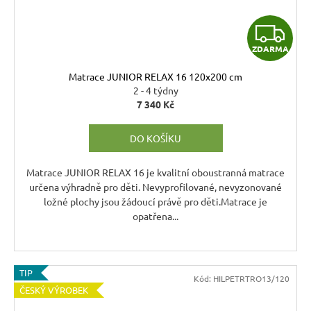
Z
ZDARMA
D
Matrace JUNIOR RELAX 16 120x200 cm
A
2 - 4 týdny
7 340 Kč
R
DO KOŠÍKU
M
A
Matrace JUNIOR RELAX 16 je kvalitní oboustranná matrace
určena výhradně pro děti. Nevyprofilované, nevyzonované
ložné plochy jsou žádoucí právě pro děti.Matrace je
opatřena...
TIP
Kód:
HILPETRTRO13/120
ČESKÝ VÝROBEK