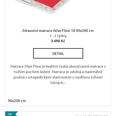
ů
r
d
u
u
č
u
k
j
t
Zdravotní matrace Atlas Flexi 18 90x200 cm
e
ů
1 - 2 týdny
m
3 490 Kč
e
DETAIL
RUSTIKÁLNÍ
LAVICE
Matrace Maxi Flexi je kvalitní česká oboustranná matrace s
SWEET
tužším pocitem ležení. Matrace je odolná a maximálně
HOME
pružná s ortopedickými vlastnostmi s rozdílnou tuhostí
BAX25
ložných...
S
ÚLOŽNÝM
PROSTOREM
6
90x200 cm
048
Kč
Původně:
TIP