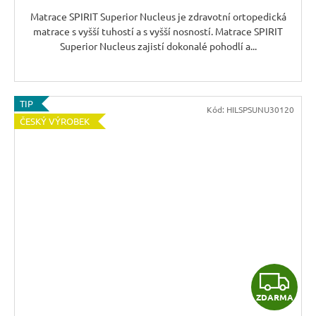
A
Matrace SPIRIT Superior Nucleus je zdravotní ortopedická
matrace s vyšší tuhostí a s vyšší nosností. Matrace SPIRIT
Superior Nucleus zajistí dokonalé pohodlí a...
TIP
Kód:
HILSPSUNU30120
ČESKÝ VÝROBEK
Z
ZDARMA
D