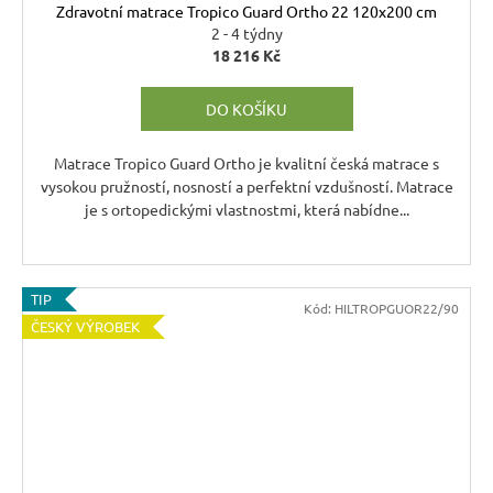
Zdravotní matrace Tropico Guard Ortho 22 120x200 cm
A
2 - 4 týdny
18 216 Kč
R
DO KOŠÍKU
M
A
Matrace Tropico Guard Ortho je kvalitní česká matrace s
vysokou pružností, nosností a perfektní vzdušností. Matrace
je s ortopedickými vlastnostmi, která nabídne...
TIP
Kód:
HILTROPGUOR22/90
ČESKÝ VÝROBEK