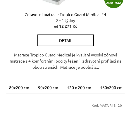
ZDARMA
D
Zdravotní matrace Tropico Guard Medical 24
A
2 - 4 týdny
12 271 Kč
od
R
DETAIL
M
A
Matrace Tropico Guard Medical je kvalitní vysoká zónová
matrace s 4 komfortními pocity ležení i zdravotní profilací na
obou stranách. Matrace je odolná a...
80x200 cm
90x200 cm
120 x 200 cm
160x200 cm
Kód:
MAT/JR13120