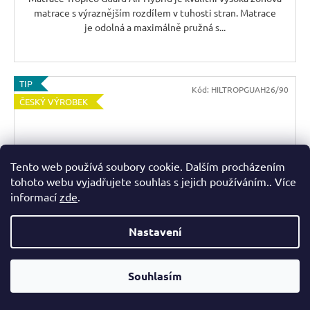
A
matrace s výraznějším rozdílem v tuhosti stran. Matrace
je odolná a maximálně pružná s...
TIP
Kód:
HILTROPGUAH26/90
ČESKÝ VÝROBEK
Tento web používá soubory cookie. Dalším procházením
tohoto webu vyjadřujete souhlas s jejich používáním.. Více
informací
zde
.
Nastavení
Z
ZDARMA
Souhlasím
D
Zdravotní matrace Tropico Guard Air Hybrid 26