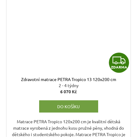
Z
ZDARMA
D
Zdravotní matrace PETRA Tropico 13 120x200 cm
A
2 - 4 týdny
6 070 Kč
R
DO KOŠÍKU
M
A
Matrace PETRA Tropico 120x200 cm je kvalitní dětská
matrace vyrobená z jednohu kusu pružné pěny, vhodná do
dětského i studentského pokoje. Matrace PETRA Tropico je