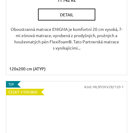
11 742 Kč
R
DETAIL
M
A
Oboustranná matrace ENIGMA je komfortní 20 cm vysoká, 7-
mi zónová matrace, vyrobená z prodyšných, pružných a
houževnatých pěn Flexifoam®. Tato Partnerská matrace
s vynikajícími...
120x200 cm (ATYP)
TIP
Kód:
HILSFOXV28/120-1
ČESKÝ VÝROBEK