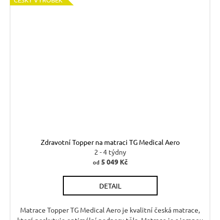
Zdravotní Topper na matraci TG Medical Aero
2 - 4 týdny
5 049 Kč
od
DETAIL
Matrace Topper TG Medical Aero je kvalitní česká matrace,
která poskytuje optimální podporu těla. Matrace je s jemnou