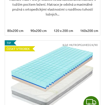
tužším pocitem ležení. Matrace je odolná a maximálně
pružná s ortopedickými vlastnostmi s rozdílnou tuhostí
ložných...
80x200 cm
90x200 cm
120 x 200 cm
160x200 cm
TIP
Kód:
HILTROPGUMED24/90
ČESKÝ VÝROBEK
Z