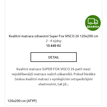
Z
ZDARMA
D
Kvalitní matrace zdravotní Super Fox VISCO 26 120x200 cm
A
2 - 4 týdny
15 640 Kč
R
DETAIL
M
A
Kvalitní matrace SUPER FOX VISCO 26 patři mezi
nejoblíbenější matrace našich zákazníků. Pokud hledáte
českou kvalitní matraci s vynikajícími ortopedickými
vlastnostmi, tak již...
120x200 cm (ATYP)