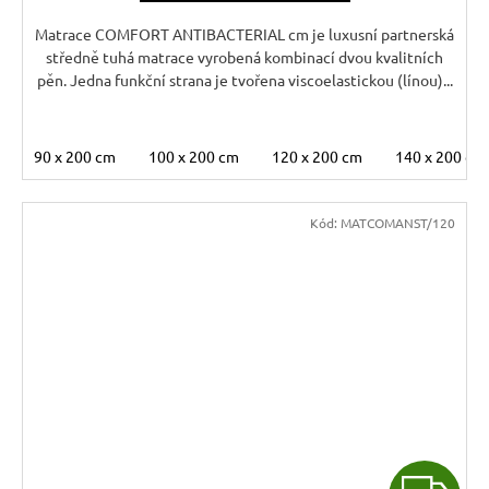
A
Matrace COMFORT ANTIBACTERIAL cm je luxusní partnerská
středně tuhá matrace vyrobená kombinací dvou kvalitních
pěn. Jedna funkční strana je tvořena viscoelastickou (línou)...
90 x 200 cm
100 x 200 cm
120 x 200 cm
140 x 200 cm
Kód:
MATCOMANST/120
Z