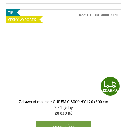
TIP
Kód:
HILCURC3000HY120
ČESKÝ VÝROBEK
Z
ZDARMA
D
Zdravotní matrace CUREM C 3000 HY 120x200 cm
A
2 - 4 týdny
28 630 Kč
R
DO KOŠÍKU