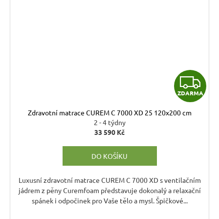
Z
ZDARMA
D
Zdravotní matrace CUREM C 7000 XD 25 120x200 cm
A
2 - 4 týdny
33 590 Kč
R
DO KOŠÍKU
M
A
Luxusní zdravotní matrace CUREM C 7000 XD s ventilačním
jádrem z pěny Curemfoam představuje dokonalý a relaxační
spánek i odpočinek pro Vaše tělo a mysl. Špičkové...