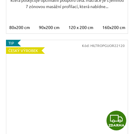
7 zónovou masážní profilací, která nabídne...
80x200 cm
90x200 cm
120 x 200 cm
160x200 cm
TIP
Kód:
HILTROPGUOR22120
ČESKÝ VÝROBEK
Z
ZDARMA
D