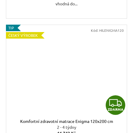
vhodná do...
TIP
Kód:
HILENIGMA120
ČESKÝ VÝROBEK
Z
ZDARMA
D
Komfortní zdravotní matrace Enigma 120x200 cm
A
2 - 4 týdny