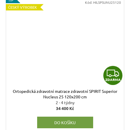
Kód:
HILSPSUNU25120
ČESKÝ VÝROBEK
Z
ZDARMA
D
Ortopedická zdravotní matrace zdravotní SPIRIT Superior
A
Nucleus 25 120x200 cm
2 - 4 týdny
R
34 400 Kč
M
DO KOŠÍKU