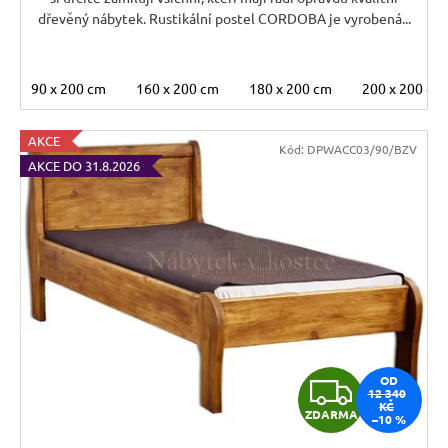
dřevěný nábytek. Rustikální postel CORDOBA je vyrobená...
90 x 200 cm
160 x 200 cm
180 x 200 cm
200 x 200 cm
AKCE
Kód:
DPWACC03/90/BZV
AKCE DO 31.8.2026
Z
OD
12 340
KČ
ZDARMA
–10 %
D