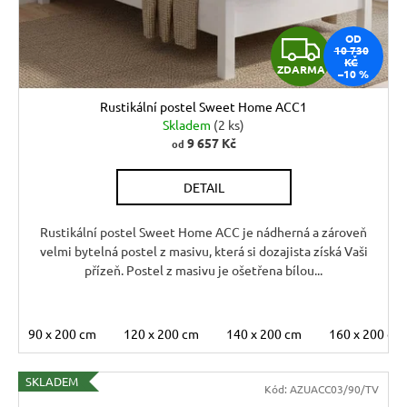
ů
r
d
u
Z
OD
u
č
10 730
KČ
u
ZDARMA
k
–10 %
D
j
t
Rustikální postel Sweet Home ACC1
e
A
ů
Skladem
(2 ks)
m
9 657 Kč
od
R
e
DETAIL
M
JÍDELNÍ
ŽIDLE
A
Rustikální postel Sweet Home ACC je nádherná a zároveň
MEXICANA
velmi bytelná postel z masivu, která si dozajista získá Vaši
SIL25
přízeň. Postel z masivu je ošetřena bílou...
2
403
Kč
Původně:
90 x 200 cm
120 x 200 cm
140 x 200 cm
160 x 200 cm
2
670
Kč
SKLADEM
Kód:
AZUACC03/90/TV