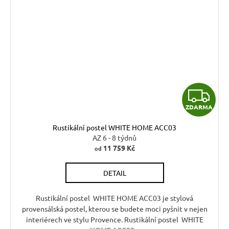
Z
ZDARMA
D
Rustikální postel WHITE HOME ACC03
A
AZ 6 - 8 týdnů
11 759 Kč
od
R
DETAIL
M
A
Rustikální postel WHITE HOME ACC03 je stylová
provensálská postel, kterou se budete moci pyšnit v nejen
interiérech ve stylu Provence. Rustikální postel WHITE