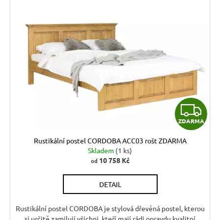
Z
ZDARMA
D
Rustikální postel CORDOBA ACC03 rošt ZDARMA
A
Skladem
(1 ks)
10 758 Kč
od
R
DETAIL
M
A
Rustikální postel CORDOBA je stylová dřevěná postel, kterou
si určitě zamilují všichni, kteří mají rádi opravdu kvalitní