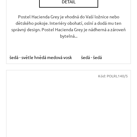
DETAIL
M
A
Postel Hacienda Grey je vhodná do Vaší ložnice nebo
dětského pokoje. Interiéry obohatí, oslní a dodá mu ten
správný design. Postel Hacienda Grey je nádherná a zároveň
bytelná...
šedá - světle hnědá medová vosk
šedá - šedá
Kód:
POLRL140/S