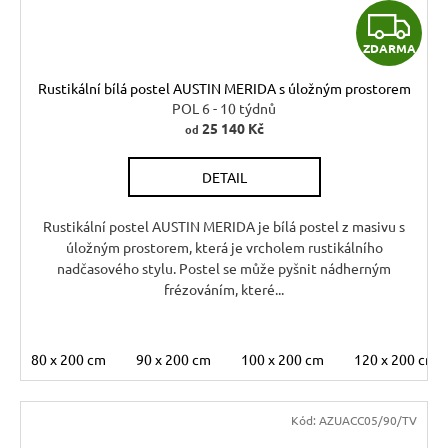
Z
ZDARMA
D
Rustikální bílá postel AUSTIN MERIDA s úložným prostorem
A
POL 6 - 10 týdnů
25 140 Kč
od
R
DETAIL
M
A
Rustikální postel AUSTIN MERIDA je bílá postel z masivu s
úložným prostorem, která je vrcholem rustikálního
nadčasového stylu. Postel se může pyšnit nádherným
frézováním, které...
80 x 200 cm
90 x 200 cm
100 x 200 cm
120 x 200 cm
Kód:
AZUACC05/90/TV