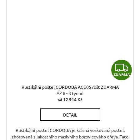
Z
ZDARMA
D
Rustikální postel CORDOBA ACC05 rošt ZDARMA
A
AZ 6 - 8 týdnů
12 914 Kč
od
R
DETAIL
M
A
Rustikální postel CORDOBA je krásná voskovaná postel,
zhotovená z jakostního masivního borovicového dřeva. Tato