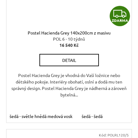
Z
ZDARMA
D
Postel Hacienda Grey 140x200cm z masivu
A
POL 6 - 10 týdnů
16 540 Kč
R
DETAIL
M
A
Postel Hacienda Grey je vhodná do Vaší ložnice nebo
dětského pokoje. Interiéry obohatí, oslní a dodá mu ten
správný design. Postel Hacienda Grey je nádherná a zároveň
bytelná...
šedá - světle hnědá medová vosk
šedá - šedá
Kód:
POLRL120/S