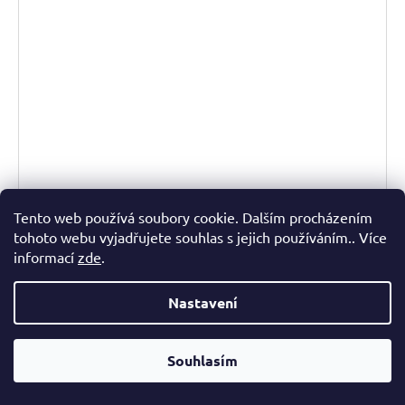
Z
Tento web používá soubory cookie. Dalším procházením
ZDARMA
tohoto webu vyjadřujete souhlas s jejich používáním.. Více
D
informací
zde
.
Postel Hacienda Grey 120x200cm z masivu
A
POL 6 - 10 týdnů
Nastavení
15 800 Kč
R
DETAIL
M
Souhlasím
A
Postel Hacienda Grey je vhodná do Vaší ložnice nebo