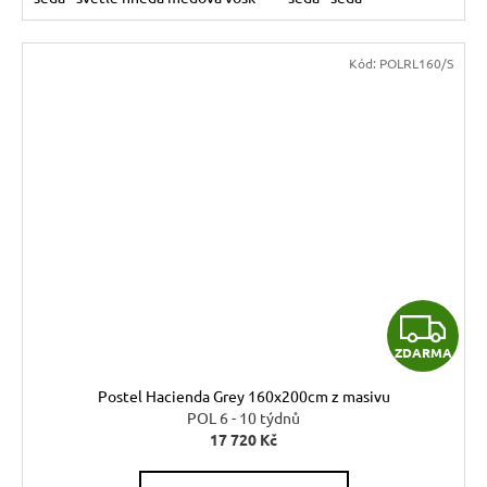
Kód:
POLRL160/S
Z
ZDARMA
D
Postel Hacienda Grey 160x200cm z masivu
A
POL 6 - 10 týdnů
17 720 Kč
R