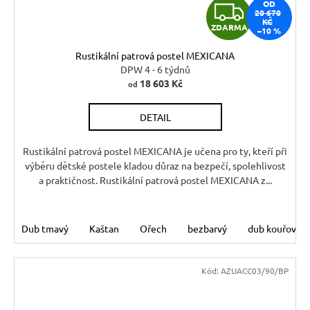
Z
OD
20 670
KČ
ZDARMA
–10 %
D
Rustikální patrová postel MEXICANA
A
DPW 4 - 6 týdnů
18 603 Kč
od
R
DETAIL
M
A
Rustikální patrová postel MEXICANA je učena pro ty, kteří při
výběru dětské postele kladou důraz na bezpečí, spolehlivost
a praktičnost. Rustikální patrová postel MEXICANA z...
Dub tmavý
Kaštan
Ořech
bezbarvý
dub kouřový
Kód:
AZUACC03/90/BP