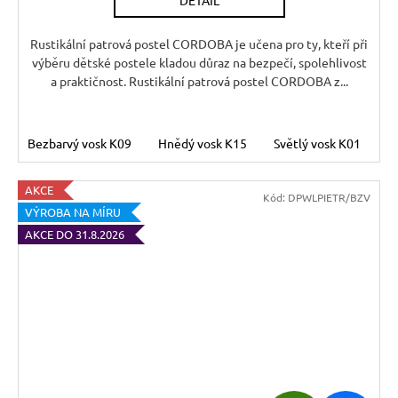
M
A
Rustikální patrová postel CORDOBA je učena pro ty, kteří při
výběru dětské postele kladou důraz na bezpečí, spolehlivost
a praktičnost. Rustikální patrová postel CORDOBA z...
Bezbarvý vosk K09
Hnědý vosk K15
Světlý vosk K01
T
AKCE
Kód:
DPWLPIETR/BZV
VÝROBA NA MÍRU
AKCE DO 31.8.2026