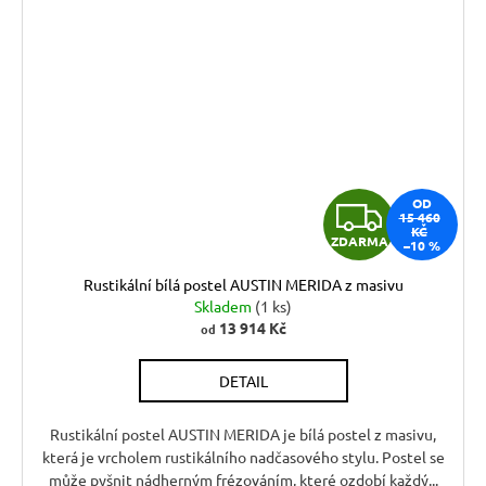
Z
OD
15 460
KČ
ZDARMA
–10 %
D
Rustikální bílá postel AUSTIN MERIDA z masivu
A
Skladem
(1 ks)
13 914 Kč
od
R
DETAIL
M
A
Rustikální postel AUSTIN MERIDA je bílá postel z masivu,
která je vrcholem rustikálního nadčasového stylu. Postel se
může pyšnit nádherným frézováním, které ozdobí každý...