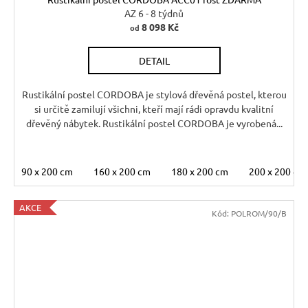
A
AZ 6 - 8 týdnů
8 098 Kč
od
R
DETAIL
M
A
Rustikální postel CORDOBA je stylová dřevěná postel, kterou
si určitě zamilují všichni, kteří mají rádi opravdu kvalitní
dřevěný nábytek. Rustikální postel CORDOBA je vyrobená...
90 x 200 cm
160 x 200 cm
180 x 200 cm
200 x 200 cm
AKCE
Kód:
POLROM/90/B