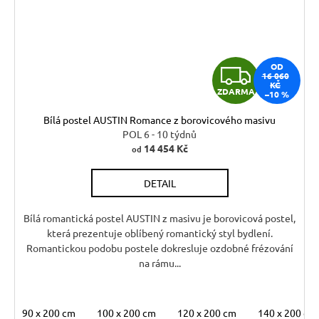
Z
OD
16 060
KČ
ZDARMA
–10 %
D
Bílá postel AUSTIN Romance z borovicového masivu
A
POL 6 - 10 týdnů
14 454 Kč
od
R
DETAIL
M
A
Bílá romantická postel AUSTIN z masivu je borovicová postel,
která prezentuje oblíbený romantický styl bydlení.
Romantickou podobu postele dokresluje ozdobné frézování
na rámu...
90 x 200 cm
100 x 200 cm
120 x 200 cm
140 x 200 cm