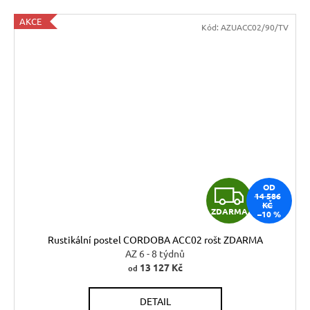
AKCE
Kód:
AZUACC02/90/TV
Z
OD
14 586
KČ
ZDARMA
–10 %
D
Rustikální postel CORDOBA ACC02 rošt ZDARMA
A
AZ 6 - 8 týdnů
13 127 Kč
od
R
DETAIL