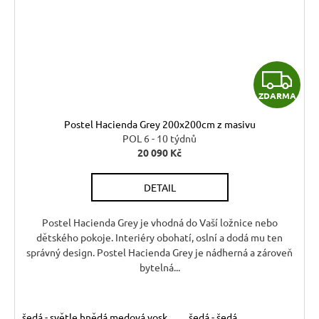
Z
ZDARMA
D
Postel Hacienda Grey 200x200cm z masivu
A
POL 6 - 10 týdnů
20 090 Kč
R
DETAIL
M
A
Postel Hacienda Grey je vhodná do Vaší ložnice nebo
dětského pokoje. Interiéry obohatí, oslní a dodá mu ten
správný design. Postel Hacienda Grey je nádherná a zároveň
bytelná...
šedá - světle hnědá medová vosk
šedá - šedá