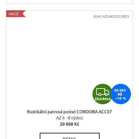
AKCE
Kód:
AZUACC07/BZV
Z
22 231
KČ
–10 %
ZDARMA
D
Rustikální patrová postel CORDOBA ACC07
A
AZ 6 - 8 týdnů
20 008 Kč
R
DETAIL