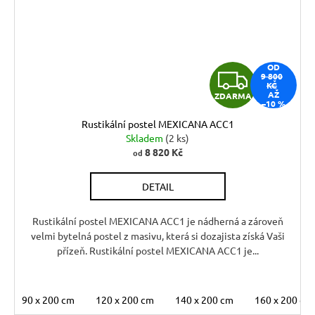
OD
Z
9 800
KČ
AŽ
ZDARMA
D
–10 %
Rustikální postel MEXICANA ACC1
A
Skladem
(2 ks)
8 820 Kč
od
R
DETAIL
M
A
Rustikální postel MEXICANA ACC1 je nádherná a zároveň
velmi bytelná postel z masivu, která si dozajista získá Vaši
přízeň. Rustikální postel MEXICANA ACC1 je...
90 x 200 cm
120 x 200 cm
140 x 200 cm
160 x 200 cm