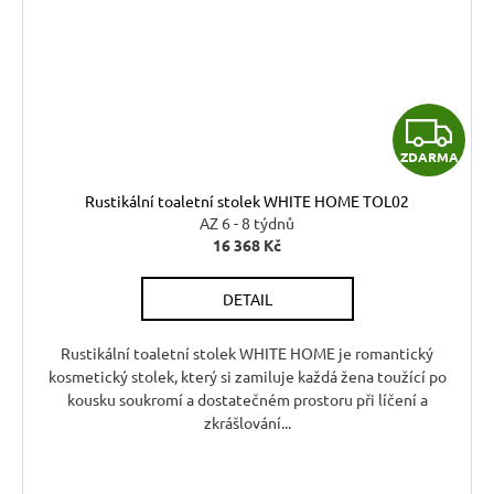
Z
ZDARMA
D
Rustikální toaletní stolek WHITE HOME TOL02
A
AZ 6 - 8 týdnů
16 368 Kč
R
DETAIL
M
A
Rustikální toaletní stolek WHITE HOME je romantický
kosmetický stolek, který si zamiluje každá žena toužící po
kousku soukromí a dostatečném prostoru při líčení a
zkrášlování...