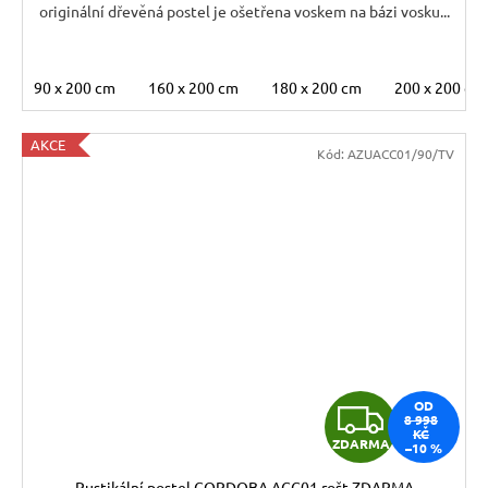
originální dřevěná postel je ošetřena voskem na bázi vosku...
90 x 200 cm
160 x 200 cm
180 x 200 cm
200 x 200 cm
AKCE
Kód:
AZUACC01/90/TV
Z
OD
8 998
KČ
ZDARMA
–10 %
D
Rustikální postel CORDOBA ACC01 rošt ZDARMA