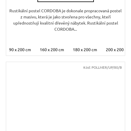
M
A
Rustikální postel CORDOBA je dokonale propracovaná postel
z masivu, která je jako stvořena pro všechny, kteří
upřednostňují kvalitní dřevěný nábytek. Rustikální postel
CORDOBA...
90 x 200 cm
160 x 200 cm
180 x 200 cm
200 x 200 cm
Kód:
POLLMER/UP/80/B