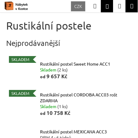
K
Přejít
Hledat
Nákup
M
Přihlášení
CZK
na
o
Zpět
Zpět
obsah
košík
š
Rustikální postele
í
C
k
o
Nejprodávanější
p
o
SKLADEM
Rustikální postel Sweet Home ACC1
t
Skladem
(2 ks)
ř
9 657 Kč
od
e
b
SKLADEM
Rustikální postel CORDOBA ACC03 rošt
ZDARMA
u
Skladem
(1 ks)
j
10 758 Kč
od
e
t
Rustikální postel MEXICANA ACC3
e
DPW 4 - 6 týdnů