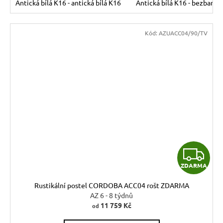
Antická bílá K16 - antická bílá K16
Antická bílá K16 - bezbarvý
Kód:
AZUACC04/90/TV
Z
ZDARMA
D
Rustikální postel CORDOBA ACC04 rošt ZDARMA
A
AZ 6 - 8 týdnů
11 759 Kč
od
R