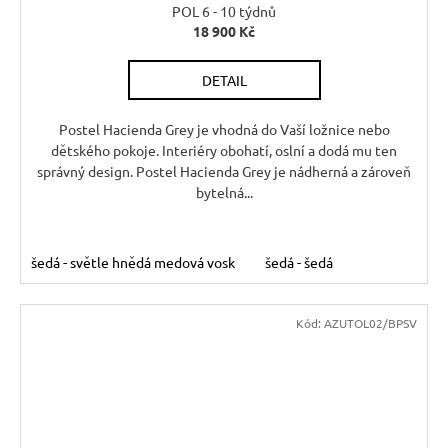
A
POL 6 - 10 týdnů
18 900 Kč
R
DETAIL
M
A
Postel Hacienda Grey je vhodná do Vaší ložnice nebo
dětského pokoje. Interiéry obohatí, oslní a dodá mu ten
správný design. Postel Hacienda Grey je nádherná a zároveň
bytelná...
šedá - světle hnědá medová vosk
šedá - šedá
Kód:
AZUTOL02/BPSV