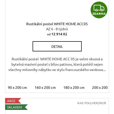
Z
ZDARMA
D
Rustikální postel WHITE HOME ACC05
A
AZ 6 - 8 týdnů
12 914 Kč
od
R
DETAIL
M
A
Rustikální postel WHITE HOME ACC 05 je velmi vkusná a
bytelná masivní postel s bílou patinou, která potěší nejen
všechny milovníky nábytku ve stylu francouzského venkova....
90 x 200 cm
160 x 200 cm
180 x 200 cm
200 x 200 cm
AKCE
Kód:
POLLMER/80/B
SKLADEM