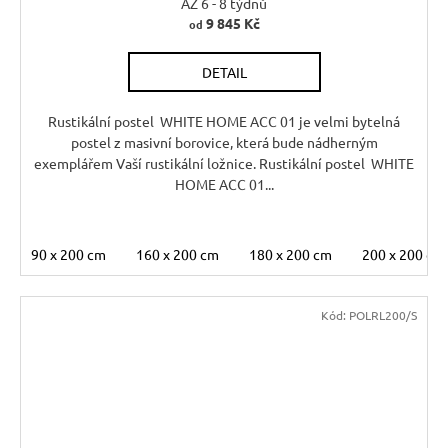
A
AZ 6 - 8 týdnů
9 845 Kč
od
R
DETAIL
M
A
Rustikální postel WHITE HOME ACC 01 je velmi bytelná
postel z masivní borovice, která bude nádherným
exemplářem Vaší rustikální ložnice. Rustikální postel WHITE
HOME ACC 01...
90 x 200 cm
160 x 200 cm
180 x 200 cm
200 x 200 cm
Kód:
POLRL200/S