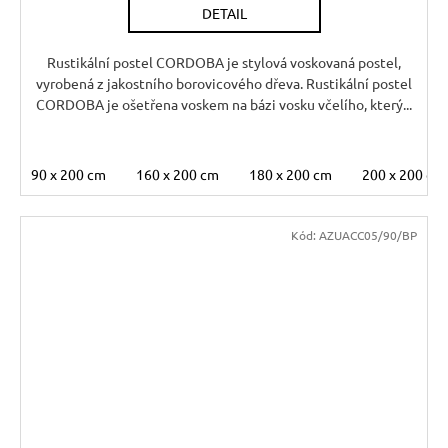
DETAIL
M
A
Rustikální postel CORDOBA je stylová voskovaná postel,
vyrobená z jakostního borovicového dřeva. Rustikální postel
CORDOBA je ošetřena voskem na bázi vosku včelího, který...
90 x 200 cm
160 x 200 cm
180 x 200 cm
200 x 200 cm
Kód:
AZUACC05/90/BP