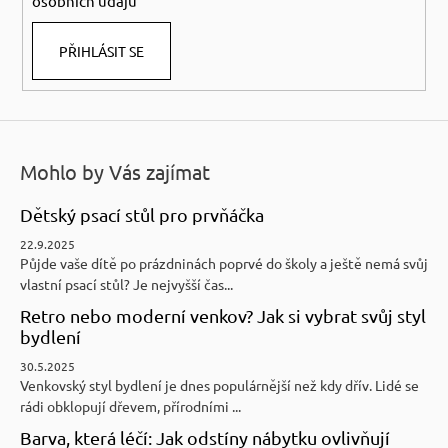
osobních údajů
v
k
PŘIHLÁSIT SE
y
v
ý
p
i
Mohlo by Vás zajímat
s
u
Dětský psací stůl pro prvňáčka
22.9.2025
Půjde vaše dítě po prázdninách poprvé do školy a ještě nemá svůj
vlastní psací stůl? Je nejvyšší čas...
Retro nebo moderní venkov? Jak si vybrat svůj styl
bydlení
30.5.2025
Venkovský styl bydlení je dnes populárnější než kdy dřív. Lidé se
rádi obklopují dřevem, přírodními ...
Barva, která léčí: Jak odstíny nábytku ovlivňují