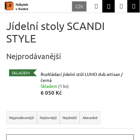
K
Přejít
Hledat
Nákup
M
Přihlášení
CZK
na
o
Zpět
Zpět
obsah
košík
š
Jídelní stoly SCANDI
í
C
STYLE
k
o
p
Nejprodávanější
o
t
SKLADEM
Rozkládací jídelní stůl LUMO dub artisan /
ř
černá
e
Skladem
(1 ks)
6 050 Kč
b
u
Ř
j
a
Nejprodávanější
Nejlevnější
Nejdražší
Abecedně
e
z
t
e
e