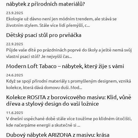
nábytek z přírodních materiálů?
23.9.2025
Ekologie už dávno není jen módním trendem, ale stává se
životním stylem. Stále více lidí přemýšlí, c...
Dětský psací stůl pro prvňáčka
22.9.2025
Půjde vaše dítě po prázdninách poprvé do školy a ještě nemá svůj
vlastní psací stůl? Je nejvyšší čas...
Modern Loft Tabaco – nábytek, který žije s vámi
24.6.2025
Když se spojí přírodní materiály s promyšleným designem, vzniká
kolekce, která dává domovu duši. Mod...
Kolekce ROSITA z borovicového masivu: Klid, vůně
dřeva a stylový design do vaší ložnice
11.6.2025
V dnešní uspěchané době stále více toužíme po klidném útočišti,
kde načerpáme energii a skutečně si ...
Dubový nábytek ARIZONA z masivu: krása