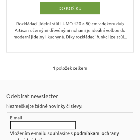
r
DO KOŠÍKU
u
č
Rozkládací jídelní stůl LUMO 120 × 80 cm v dekoru dub
u
Artisan s černými dřevěnými nohami je ideální volbou do
j
moderní jídelny i kuchyně. Díky rozkládací funkci lze stůl...
e
m
e
1
položek celkem
O
RUSTIKÁLNÍ
v
ŽIDLE
Z
SWEET
l
HOME
á
á
SIL25
Odebírat newsletter
p
d
2
Nezmeškejte žádné novinky či slevy!
a
601
a
Kč
c
E-mail
t
Původně:
í
2
í
890
p
Vložením e-mailu souhlasíte s
podmínkami ochrany
Kč
r