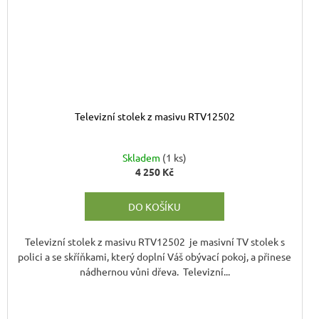
Televizní stolek z masivu RTV12502
Skladem
(1 ks)
4 250 Kč
M
DO KOŠÍKU
Televizní stolek z masivu RTV12502 je masivní TV stolek s
polici a se skříňkami, který doplní Váš obývací pokoj, a přinese
nádhernou vůni dřeva. Televizní...