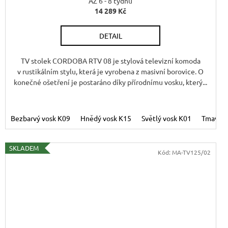
R
AZ 6 - 8 týdnů
14 289 Kč
M
M
DETAIL
A
TV stolek CORDOBA RTV 08 je stylová televizní komoda
v rustikálním stylu, která je vyrobena z masivní borovice. O
konečné ošetření je postaráno díky přírodnímu vosku, který...
Bezbarvý vosk K09
Hnědý vosk K15
Světlý vosk K01
Tmavý v
SKLADEM
Kód:
MA-TV125/02