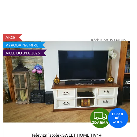
VICE SWEET HOME
NÝM PROSTOREM
Kč
AKCE
Kód:
DPWTIV14/BHV
VÝROBA NA MÍRU
AKCE DO 31.8.2026
Z
12 810
KČ
–10 %
ZDARMA
D
Televizní stolek SWEET HOME TIV14