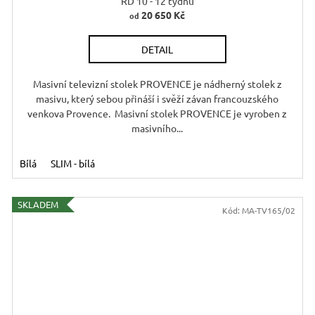
R
RD 10 - 12 týdnů
20 650 Kč
od
DETAIL
A
Masivní televizní stolek PROVENCE je nádherný stolek z
masivu, který sebou přináší i svěží závan francouzského
venkova Provence. Masivní stolek PROVENCE je vyroben z
masivního...
Bílá
SLIM - bílá
SKLADEM
Kód:
MA-TV165/02