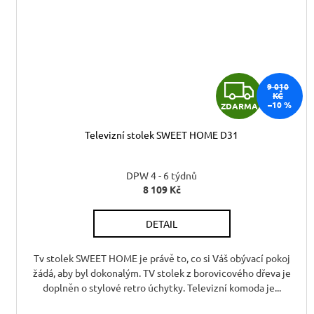
Z
9 010
KČ
–10 %
ZDARMA
D
Televizní stolek SWEET HOME D31
A
R
DPW 4 - 6 týdnů
8 109 Kč
M
DETAIL
A
Tv stolek SWEET HOME je právě to, co si Váš obývací pokoj
žádá, aby byl dokonalým. TV stolek z borovicového dřeva je
doplněn o stylové retro úchytky. Televizní komoda je...