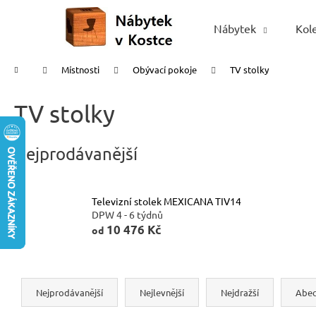
K
Přejít
na
o
Nábytek
Kol
Zpět
Zpět
obsah
š
do
do
í
Domů
Místnosti
Obývací pokoje
TV stolky
obchodu
obchodu
k
TV stolky
Nejprodávanější
Televizní stolek MEXICANA TIV14
DPW 4 - 6 týdnů
10 476 Kč
od
Ř
a
Nejprodávanější
Nejlevnější
Nejdražší
Abe