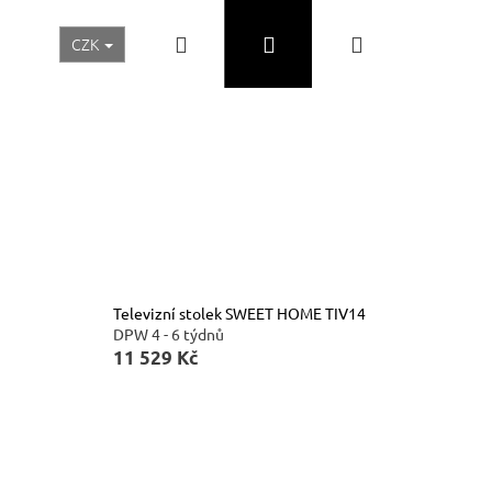
Hledat
Přihlášení
Nákupní
CZK
Realizace a inspirace
Akční ceny
Nábytek Skladem
košík
Televizní stolek SWEET HOME TIV14
DPW 4 - 6 týdnů
11 529 Kč
Následující