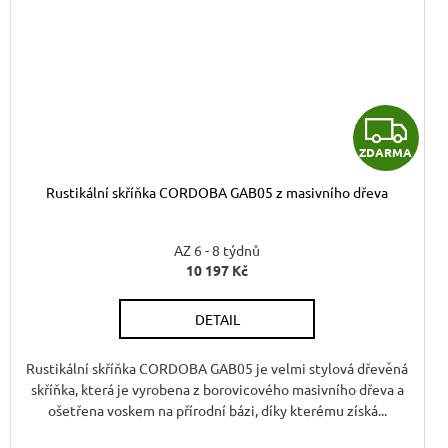
Z
ZDARMA
D
Rustikální skříňka CORDOBA GAB05 z masivního dřeva
A
R
AZ 6 - 8 týdnů
10 197 Kč
M
DETAIL
A
Rustikální skříňka CORDOBA GAB05 je velmi stylová dřevěná
skříňka, která je vyrobena z borovicového masivního dřeva a
ošetřena voskem na přírodní bázi, díky kterému získá...