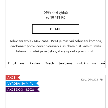
A
R
DPW 4 - 6 týdnů
10 476 Kč
od
M
DETAIL
A
Televizní stolek Mexicana TIV14 je masivní televizní komoda,
vyrobena z borovicového dřeva v klasickém rustikálním stylu.
Televizní stolek je nábytek, který upoutá pozornost...
Dub tmavý
Kaštan
Ořech
bezbarvý
dub kouřový
svět
AKCE
Kód:
DPWD31/B
VÝROBA NA MÍRU
AKCE DO 31.8.2026