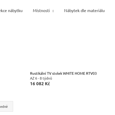
ekce nábytku
Místnosti
Nábytek dle materiálu
Co potřebujete najít?
HLEDAT
Doporučujeme
Rustikální TV stolek WHITE HOME RTV03
AZ 6 - 8 týdnů
16 082 Kč
cedně