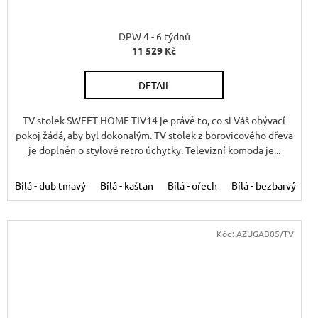
A
R
DPW 4 - 6 týdnů
11 529 Kč
M
M
DETAIL
A
TV stolek SWEET HOME TIV14 je právě to, co si Váš obývací
pokoj žádá, aby byl dokonalým. TV stolek z borovicového dřeva
je doplněn o stylové retro úchytky. Televizní komoda je...
osk K09
Bílá - dub tmavý
Antická bílá K16 - hnědý vosk K15
Bílá - kaštan
Bílá - ořech
Antická bílá K16 - světlý
Bílá - bezbarvý
B
Kód:
AZUGAB05/TV