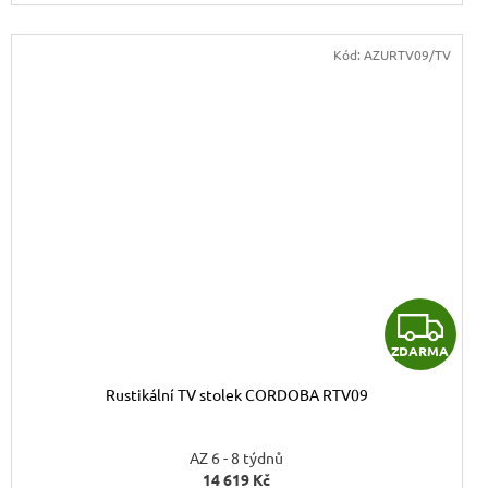
Kód:
AZURTV09/TV
Z
ZDARMA
D
Rustikální TV stolek CORDOBA RTV09
A
R
AZ 6 - 8 týdnů
14 619 Kč