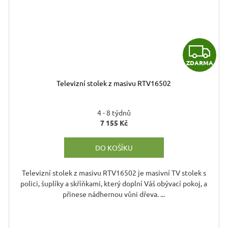
Z
ZDARMA
D
Televizní stolek z masivu RTV16502
A
R
4 - 8 týdnů
7 155 Kč
DO KOŠÍKU
A
Televizní stolek z masivu RTV16502 je masivní TV stolek s
polici, šuplíky a skříňkami, který doplní Váš obývací pokoj, a
přinese nádhernou vůni dřeva. ...
le hnědý - medový