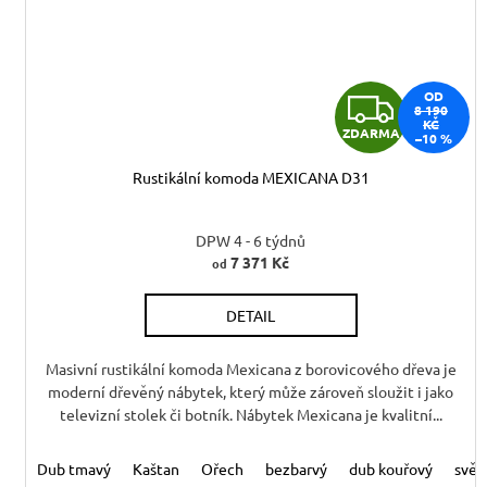
Z
OD
8 190
KČ
ZDARMA
–10 %
D
Rustikální komoda MEXICANA D31
A
R
DPW 4 - 6 týdnů
7 371 Kč
od
M
DETAIL
A
Masivní rustikální komoda Mexicana z borovicového dřeva je
moderní dřevěný nábytek, který může zároveň sloužit i jako
televizní stolek či botník. Nábytek Mexicana je kvalitní...
Dub tmavý
Kaštan
Ořech
bezbarvý
dub kouřový
svět