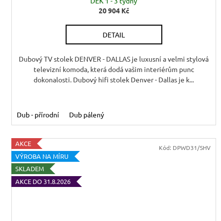
R
DEK 1 - 3 týdny
20 904 Kč
M
DETAIL
A
Dubový TV stolek DENVER - DALLAS je luxusní a velmi stylová
televizní komoda, která dodá vašim interiérům punc
dokonalosti. Dubový hifi stolek Denver - Dallas je k...
Dub - přírodní
Dub pálený
AKCE
Kód:
DPWD31/SHV
VÝROBA NA MÍRU
SKLADEM
AKCE DO 31.8.2026