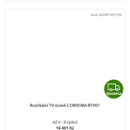
Kód:
AZURTV07/SV
Z
ZDARMA
D
Rustikální TV stolek CORDOBA RTV07
A
R
AZ 6 - 8 týdnů
16 401 Kč