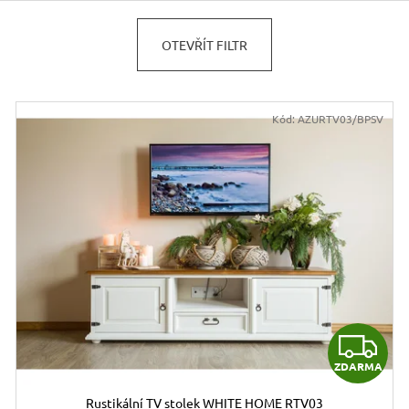
JÍDELNÍ ŽIDLE MEXICANA SIL25
RUSTIKÁLNÍ LA
BAX25 S ÚLOŽ
2 403 Kč
OTEVŘÍT FILTR
Původně:
2 670 Kč
6 048 Kč
Původně:
6 720 
Kód:
AZURTV03/BPSV
Z
ZDARMA
D
Rustikální TV stolek WHITE HOME RTV03