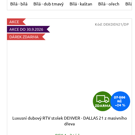
Bílá - bílá
Bílá - dub tmavý
Bílá - kaštan
Bílá - ořech
Bílá 
AKCE
Kód:
DEKDEN21/DP
AKCE DO 30.9.2026
DÁREK ZDARMA
Z
27 506
KČ
–24 %
ZDARMA
D
Luxusní dubový RTV stolek DENVER - DALLAS 21 z masivního
A
dřeva