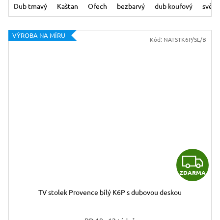
- bezbarvý
Dub tmavý
Bílá - dub kouřový
Kaštan
Ořech
Bílá - světle hnědá medová
bezbarvý
dub kouřový
světl
VÝROBA NA MÍRU
Kód:
NATSTK6P/SL/B
Z
ZDARMA
D
TV stolek Provence bílý K6P s dubovou deskou
A