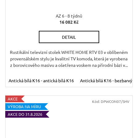
A
R
AZ 6 - 8 týdnů
16 082 Kč
DETAIL
A
Rustikální televizní stolek WHITE HOME RTV 03 v oblíbeném
provensálském stylu je kvalitní TV komoda, která je vyrobena
z borovicového masivu a ošetřena voskem na přírodní bázi v...
le hnědý - medový
Antická bílá K16 - antická bílá K16
Antická bílá K16 - bezbarvý v
AKCE
Kód:
DPWCON07/SHV
VÝROBA NA MÍRU
AKCE DO 31.8.2026