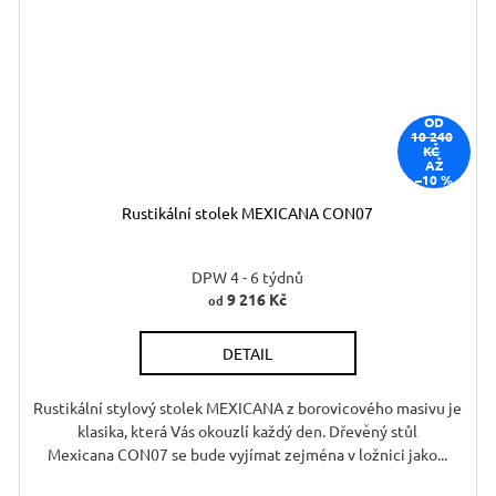
OD
10 240
KČ
AŽ
–10 %
Rustikální stolek MEXICANA CON07
DPW 4 - 6 týdnů
9 216 Kč
od
DETAIL
Rustikální stylový stolek MEXICANA z borovicového masivu je
klasika, která Vás okouzlí každý den. Dřevěný stůl
Mexicana CON07 se bude vyjímat zejména v ložnici jako...