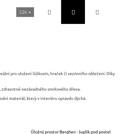
Hledat
Přihlášení
Nákupní
CZK
Realizace a inspirace
Akční ceny
Nábytek Skladem
košík
ideální pro uložení lůžkovin, hraček či sezónního oblečení. Díky
, zdravotně nezávadného smrkového dřeva.
odní materiál, který v interiéru opravdu dýchá.
Následující
Úložný prostor Berghen - šuplík pod postel