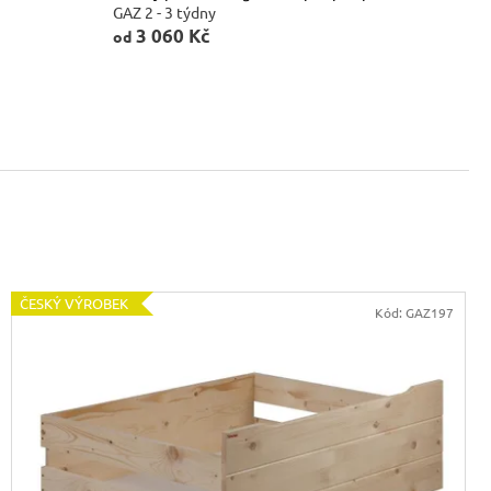
VICE SWEET HOME
GAZ 2 - 3 týdny
NÝM PROSTOREM
3 060 Kč
od
Kč
ČESKÝ VÝROBEK
Kód:
GAZ197