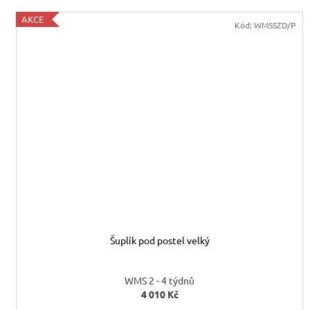
AKCE
Kód:
WMSSZD/P
Šuplík pod postel velký
WMS 2 - 4 týdnů
4 010 Kč