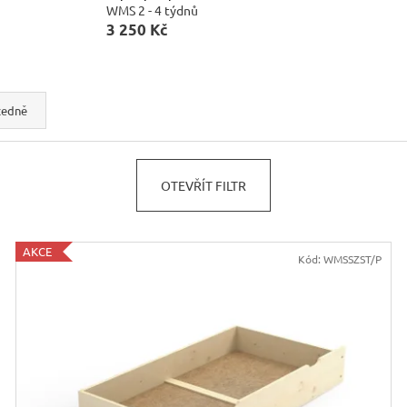
JÍDELNÍ ŽIDLE MEXICANA SIL25
RUSTIKÁLNÍ LA
WMS 2 - 4 týdnů
BAX25 S ÚLOŽ
3 250 Kč
2 403 Kč
Původně:
2 670 Kč
6 048 Kč
Původně:
6 720 
cedně
OTEVŘÍT FILTR
AKCE
Kód:
WMSSZST/P