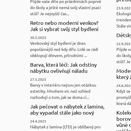
Půjde vaše dítě po prázdninách poprvé
do školy a ještě nemá svůj vlastní psací
23.9.202
stůl? Je nejvyšší čas...
Ekologi
trendem
Retro nebo moderní venkov?
Stále víc
Jak si vybrat svůj styl bydlení
Dětský
30.5.2025
Venkovský styl bydlení je dnes
22.9.202
populárnější než kdy dřív. Lidé se rádi
Půjde v
obklopují dřevem, přírodními ...
do školy
stůl? Je 
Barva, která léčí: Jak odstíny
nábytku ovlivňují náladu
Moder
který 
27.5.2025
Barvy v interiéru nejsou jen otázkou
24.6.202
estetiky. Mnohem víc než vzhled
Když se 
rozhodují o tom, jak se doma cí...
promyšl
která d
Jak pečovat o nábytek z lamina,
aby vypadal stále jako nový
Kolek
borovi
24.4.2025
vůně d
Nábytek z lamina (LTD) je oblíbený pro
vaší l