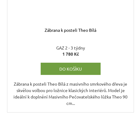
Zábrana k posteli Theo Bílá
GAZ 2 - 3 týdny
1 780 Kč
DO KOŠÍKU
Zábrana k posteli Theo Bílá z masivního smrkového dřeva je
skvělou volbou pro ložnice klasických interiérů. Model je
ideální k doplnění Masivního Pečovatelského lůžka Theo 90
cm...