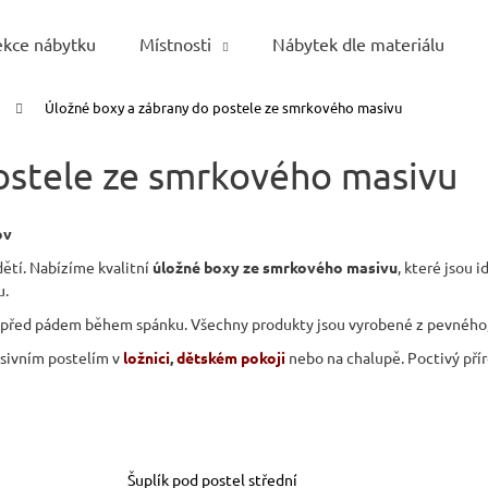
ekce nábytku
Místnosti
Nábytek dle materiálu
Úložné boxy a zábrany do postele ze smrkového masivu
Co potřebujete najít?
ostele ze smrkového masivu
HLEDAT
ov
dětí. Nabízíme kvalitní
úložné boxy ze smrkového masivu
, které jsou 
u.
Doporučujeme
před pádem během spánku. Všechny produkty jsou vyrobené z pevného
asivním postelím v
ložnici
,
dětském pokoji
nebo na chalupě. Poctivý přír
Šuplík pod postel střední