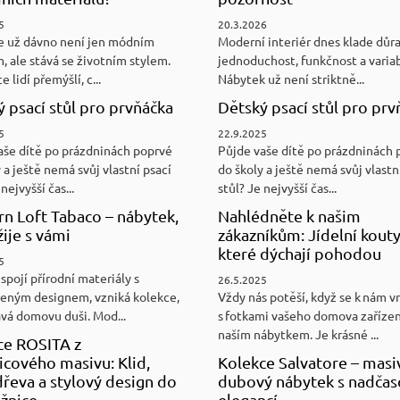
5
20.3.2026
e už dávno není jen módním
Moderní interiér dnes klade důr
, ale stává se životním stylem.
jednoduchost, funkčnost a variab
e lidí přemýšlí, c...
Nábytek už není striktně...
 psací stůl pro prvňáčka
Dětský psací stůl pro prv
5
22.9.2025
aše dítě po prázdninách poprvé
Půjde vaše dítě po prázdninách 
 a ještě nemá svůj vlastní psací
do školy a ještě nemá svůj vlastn
nejvyšší čas...
stůl? Je nejvyšší čas...
n Loft Tabaco – nábytek,
Nahlédněte k našim
žije s vámi
zákazníkům: Jídelní kouty
které dýchají pohodou
5
spojí přírodní materiály s
26.5.2025
eným designem, vzniká kolekce,
Vždy nás potěší, když se k nám v
ává domovu duši. Mod...
s fotkami vašeho domova zaříze
naším nábytkem. Je krásné ...
ce ROSITA z
cového masivu: Klid,
Kolekce Salvatore – masi
řeva a stylový design do
dubový nábytek s nadča
ožnice
elegancí