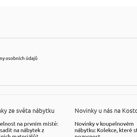
l
á
d
a
c
í
p
r
ny osobních údajů
v
k
y
v
ý
p
i
ky ze světa nábytku
Novinky u nás na Kost
s
u
elnost na prvním místě:
Novinky v koupelnovém
sadit na nábytek z
nábytku: Kolekce, které st
ních materiálů?
pozornost