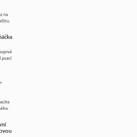
az na
ilitu.
ňáčka
poprvé
í psací
,
racíte
ného
vní
sovou