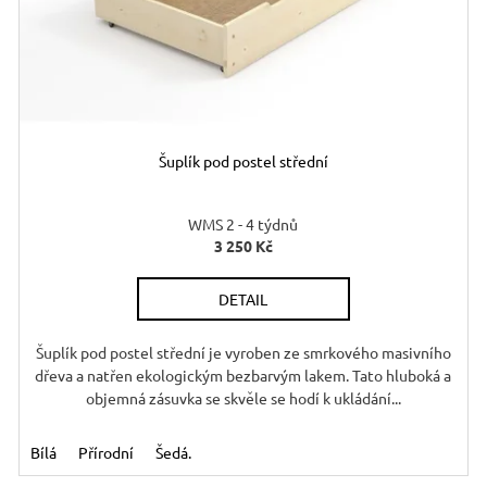
Šuplík pod postel střední
WMS 2 - 4 týdnů
3 250 Kč
DETAIL
Šuplík pod postel střední je vyroben ze smrkového masivního
dřeva a natřen ekologickým bezbarvým lakem. Tato hluboká a
objemná zásuvka se skvěle se hodí k ukládání...
Bílá
Přírodní
Šedá.