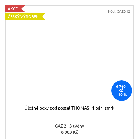
AKCE
Kód:
GAZ312
ČESKÝ VÝROBEK
6 760
KČ
–10 %
Úložné boxy pod postel THOMAS - 1 pár - smrk
GAZ 2 - 3 týdny
6 083 Kč