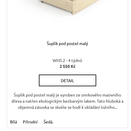
o
ů
d
u
k
t
ů
Šuplík pod postel malý
WMS 2 - 4 týdnů
2 550 Kč
DETAIL
Šuplík pod postel malý je vyroben ze smrkového masivního
dřeva a natřen ekologickým bezbarvým lakem. Tato hluboká a
objemná zásuvka se skvěle se hodí k ukládání ložního...
Bílá
Přírodní
Šedá.