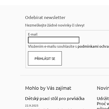
Z
á
Odebírat newsletter
p
Nezmeškejte žádné novinky či slevy!
a
E-mail
t
í
Vložením e-mailu souhlasíte s
podmínkami ochra
PŘIHLÁSIT SE
Mohlo by Vás zajímat
Novin
Dětský psací stůl pro prvňáčka
Udržit
Proč v
22.9.2025
přírod