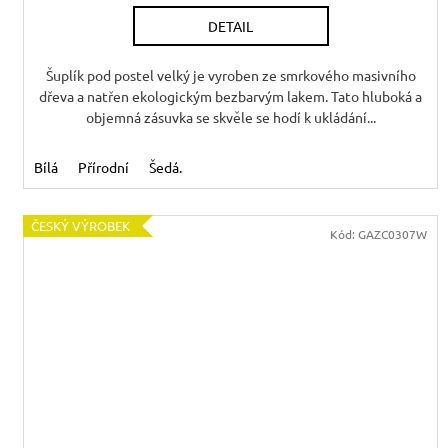
DETAIL
Šuplík pod postel velký je vyroben ze smrkového masivního
dřeva a natřen ekologickým bezbarvým lakem. Tato hluboká a
objemná zásuvka se skvěle se hodí k ukládání...
Bílá
Přírodní
Šedá.
ČESKÝ VÝROBEK
Kód:
GAZC0307W