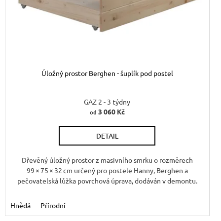
Úložný prostor Berghen - šuplík pod postel
GAZ 2 - 3 týdny
3 060 Kč
od
DETAIL
Dřevěný úložný prostor z masivního smrku o rozměrech
99 × 75 × 32 cm určený pro postele Hanny, Berghen a
pečovatelská lůžka povrchová úprava, dodáván v demontu.
Hnědá
Přírodní