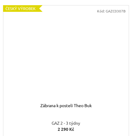
ČESKÝ VÝROBEK
Kód:
GAZC0307B
Zábrana k posteli Theo Buk
GAZ 2 - 3 týdny
2 290 Kč