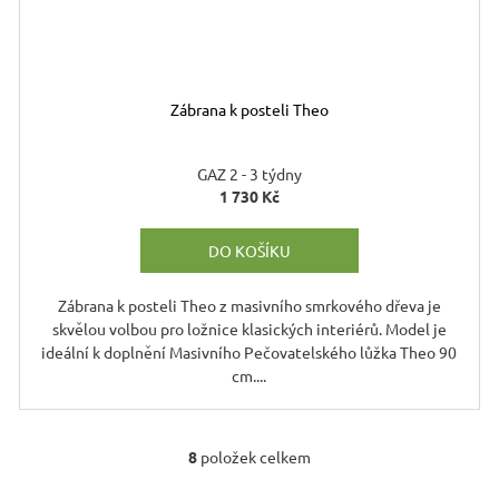
Zábrana k posteli Theo
GAZ 2 - 3 týdny
1 730 Kč
DO KOŠÍKU
Zábrana k posteli Theo z masivního smrkového dřeva je
skvělou volbou pro ložnice klasických interiérů. Model je
ideální k doplnění Masivního Pečovatelského lůžka Theo 90
cm....
8
položek celkem
O
v