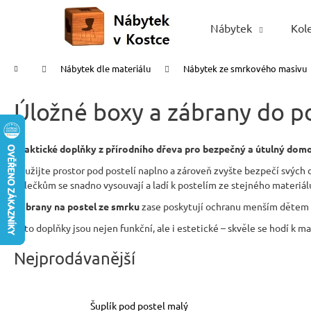
K
Přejít
na
o
Nábytek
Kol
Zpět
Zpět
obsah
š
do
do
í
Domů
Nábytek dle materiálu
Nábytek ze smrkového masivu
obchodu
obchodu
k
Úložné boxy a zábrany do p
Praktické doplňky z přírodního dřeva pro bezpečný a útulný dom
Využijte prostor pod postelí naplno a zároveň zvyšte bezpečí svých 
kolečkům se snadno vysouvají a ladí k postelím ze stejného materiál
Zábrany na postel ze smrku
zase poskytují ochranu menším dětem 
Tyto doplňky jsou nejen funkční, ale i estetické – skvěle se hodí k m
Nejprodávanější
Šuplík pod postel malý