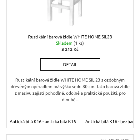
ů
r
d
u
u
č
u
k
j
t
Rustikální barová židle WHITE HOME SIL23
e
ů
Skladem
(1 ks)
m
3 212 Kč
e
DETAIL
DŘEVĚNÝ
TABURET
Rustikální barová židle WHITE HOME SIL 23 s ozdobným
MEXICANA
dřevěným opěradlem má výšku sedu 80 cm. Tato barová židle
SIL02
z masivu zajistí pohodlné, odolné a praktické použití, pro
40X40
dlouhé...
CM
1
134
Kč
Antická bílá K16 - antická bílá K16
Antická bílá K16 - bezbarvý
Původně:
1
260