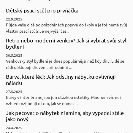
s
u
Dětský psací stůl pro prvňáčka
22.9.2025
Půjde vaše dítě po prázdninách poprvé do školy a ještě nemá svůj
vlastní psací stůl? Je nejvyšší čas...
Retro nebo moderní venkov? Jak si vybrat svůj styl
bydlení
30.5.2025
Venkovský styl bydlení je dnes populárnější než kdy dřív. Lidé se
rádi obklopují dřevem, přírodními ...
Barva, která léčí: Jak odstíny nábytku ovlivňují
náladu
27.5.2025
Barvy v interiéru nejsou jen otázkou estetiky. Mnohem víc než
vzhled rozhodují o tom, jak se doma cí...
Jak pečovat o nábytek z lamina, aby vypadal stále
jako nový
24.4.2025