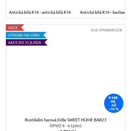
Antická bílá K16 - antická bílá K16
Antická bílá K16 - bezbarvý
AKCE
Kód:
DPWBAR23/B
VÝROBA NA MÍRU
AKCE DO 31.8.2026
4 140
KČ
AŽ
–10 %
Rustikální barová židle SWEET HOME BAR23
DPWZ 4 - 6 týdnů