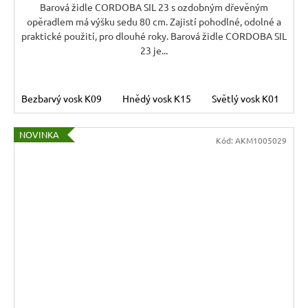
Barová židle CORDOBA SIL 23 s ozdobným dřevěným
opěradlem má výšku sedu 80 cm. Zajistí pohodlné, odolné a
praktické použití, pro dlouhé roky. Barová židle CORDOBA SIL
23 je...
Bezbarvý vosk K09
Hnědý vosk K15
Světlý vosk K01
T
NOVINKA
Kód:
AKM1005029