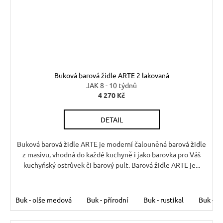
Buková barová židle ARTE 2 lakovaná
JAK 8 - 10 týdnů
4 270 Kč
DETAIL
Buková barová židle ARTE je moderní čalouněná barová židle
z masivu, vhodná do každé kuchyně i jako barovka pro Váš
kuchyňský ostrůvek či barový pult. Barová židle ARTE je...
Buk - olše medová
Buk - přírodní
Buk - rustikal
Buk - s