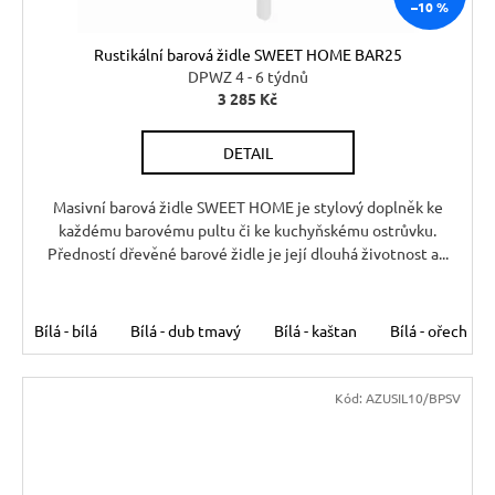
–10 %
Rustikální barová židle SWEET HOME BAR25
DPWZ 4 - 6 týdnů
3 285 Kč
DETAIL
Masivní barová židle SWEET HOME je stylový doplněk ke
každému barovému pultu či ke kuchyňskému ostrůvku.
Předností dřevěné barové židle je její dlouhá životnost a...
Bílá - bílá
Bílá - dub tmavý
Bílá - kaštan
Bílá - ořech
Kód:
AZUSIL10/BPSV