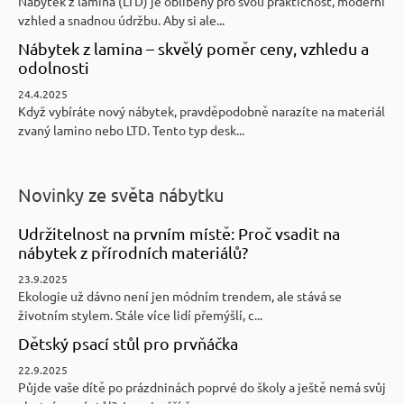
Nábytek z lamina (LTD) je oblíbený pro svou praktičnost, moderní
vzhled a snadnou údržbu. Aby si ale...
Nábytek z lamina – skvělý poměr ceny, vzhledu a
odolnosti
24.4.2025
Když vybíráte nový nábytek, pravděpodobně narazíte na materiál
zvaný lamino nebo LTD. Tento typ desk...
Novinky ze světa nábytku
Udržitelnost na prvním místě: Proč vsadit na
nábytek z přírodních materiálů?
23.9.2025
Ekologie už dávno není jen módním trendem, ale stává se
životním stylem. Stále více lidí přemýšlí, c...
Dětský psací stůl pro prvňáčka
22.9.2025
Půjde vaše dítě po prázdninách poprvé do školy a ještě nemá svůj