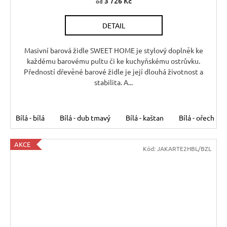
3 726 Kč
od
DETAIL
Masivní barová židle SWEET HOME je stylový doplněk ke
každému barovému pultu či ke kuchyňskému ostrůvku.
Předností dřevěné barové židle je její dlouhá životnost a
stabilita. A...
Bílá - bílá
Bílá - dub tmavý
Bílá - kaštan
Bílá - ořech
AKCE
Kód:
JAKARTE2HBL/BZL