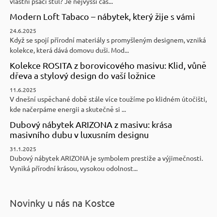
vlastní psací stůl? Je nejvyšší čas...
Modern Loft Tabaco – nábytek, který žije s vámi
24.6.2025
Když se spojí přírodní materiály s promyšleným designem, vzniká
kolekce, která dává domovu duši. Mod...
Kolekce ROSITA z borovicového masivu: Klid, vůně
dřeva a stylový design do vaší ložnice
11.6.2025
V dnešní uspěchané době stále více toužíme po klidném útočišti,
kde načerpáme energii a skutečně si ...
Dubový nábytek ARIZONA z masivu: krása
masivního dubu v luxusním designu
31.1.2025
Dubový nábytek ARIZONA je symbolem prestiže a výjimečnosti.
Vyniká přírodní krásou, vysokou odolnost...
Novinky u nás na Kostce