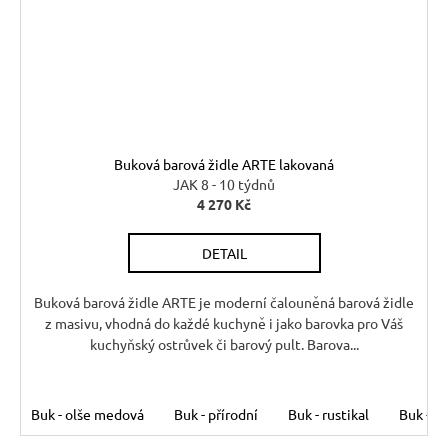
Buková barová židle ARTE lakovaná
JAK 8 - 10 týdnů
4 270 Kč
DETAIL
Buková barová židle ARTE je moderní čalouněná barová židle
z masivu, vhodná do každé kuchyně i jako barovka pro Váš
kuchyňský ostrůvek či barový pult. Barova...
Buk - olše medová
Buk - přírodní
Buk - rustikal
Buk - s