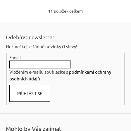
11
položek celkem
O
v
Z
l
á
á
Odebírat newsletter
p
d
Nezmeškejte žádné novinky či slevy!
a
a
c
E-mail
t
í
í
p
Vložením e-mailu souhlasíte s
podmínkami ochrany
r
osobních údajů
v
k
PŘIHLÁSIT SE
y
v
ý
p
i
Mohlo by Vás zajímat