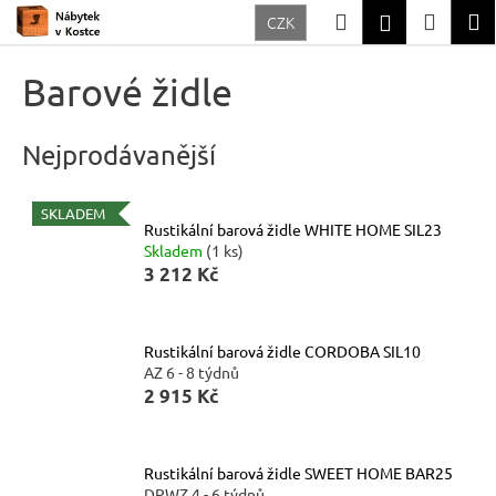
K
Přejít
Hledat
Nákup
M
Přihlášení
CZK
na
o
Zpět
Zpět
obsah
košík
š
Barové židle
í
C
k
o
Nejprodávanější
p
o
SKLADEM
Rustikální barová židle WHITE HOME SIL23
t
Skladem
(1 ks)
ř
3 212 Kč
e
b
Rustikální barová židle CORDOBA SIL10
u
AZ 6 - 8 týdnů
2 915 Kč
j
e
t
Rustikální barová židle SWEET HOME BAR25
e
DPWZ 4 - 6 týdnů