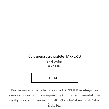
Čalouněná barová židle HARPER B
2 - 4 týdny
4 261 Kč
DETAIL
Prémiová čalouněná barová židle HARPER B na elegantní
rámové podnoži přináší výjimečný komfort a minimalistický
design k vašemu barovému pultu či kuchyňskému ostrůvku.
Židle je...