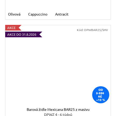
Olivová
Cappuccino
Antracit
AKCE
Kód:
DPWBAR25/SHV
AKCE DO 31.8.2026
OD
3 390
KČ
–10 %
Barová židle Mexicana BAR25 z masivu
DPWZ 4 - 6 týdnů