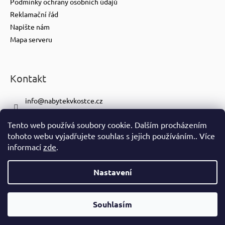
Podmínky ochrany osobních údajů
Reklamační řád
Napište nám
Mapa serveru
Kontakt
info
@
nabytekvkostce.cz
+420 606 065 259
Tento web používá soubory cookie. Dalším procházením
+420 601 116 371
tohoto webu vyjadřujete souhlas s jejich používáním.. Více
https://www.facebook.com/nabytekvkostce.cz/
informací
zde
.
nabytek_v_kostce
Nastavení
Vytvořil Shoptet
Copyright 2026
nabytek-v-kostce.cz
. Všechna práva vyhrazena.
Souhlasím
Ve spolupráci se
S!CK Studiem