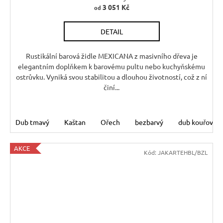
3 051 Kč
od
DETAIL
Rustikální barová židle MEXICANA z masivního dřeva je
elegantním doplňkem k barovému pultu nebo kuchyňskému
ostrůvku. Vyniká svou stabilitou a dlouhou životností, což z ní
činí...
Dub tmavý
Kaštan
Ořech
bezbarvý
dub kouřový
AKCE
Kód:
JAKARTEHBL/BZL