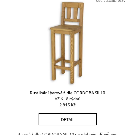
Kč
Kód:
AZUSIL10/SV
Rustikální barová židle CORDOBA SIL10
AZ 6 - 8 týdnů
2 915 Kč
DETAIL
Barová židle CORDOBA SIL 10 s ozdobným dřevěným