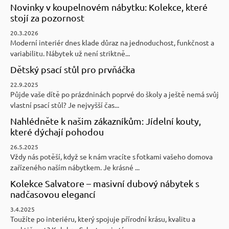
Novinky v koupelnovém nábytku: Kolekce, které
stojí za pozornost
20.3.2026
Moderní interiér dnes klade důraz na jednoduchost, funkčnost a
variabilitu. Nábytek už není striktně...
Dětský psací stůl pro prvňáčka
22.9.2025
Půjde vaše dítě po prázdninách poprvé do školy a ještě nemá svůj
vlastní psací stůl? Je nejvyšší čas...
Nahlédněte k našim zákazníkům: Jídelní kouty,
které dýchají pohodou
26.5.2025
Vždy nás potěší, když se k nám vracíte s fotkami vašeho domova
zařízeného naším nábytkem. Je krásné ...
Kolekce Salvatore – masivní dubový nábytek s
nadčasovou elegancí
3.4.2025
Toužíte po interiéru, který spojuje přírodní krásu, kvalitu a