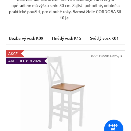
opěradlem má výšku sedu 80 cm. Zajistí pohodlné, odolné a
praktické použití, pro dlouhé roky. Barová židle CORDOBA SIL
10 je...
Bezbarvý vosk K09
Hnědý vosk K15
Světlý vosk K01
T
AKCE
Kód:
DPWBAR25/B
AKCE DO 31.8.2026
3 650
KČ