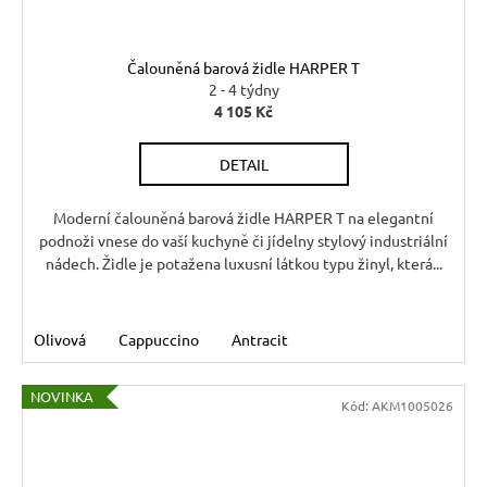
Čalouněná barová židle HARPER T
2 - 4 týdny
4 105 Kč
DETAIL
Moderní čalouněná barová židle HARPER T na elegantní
podnoži vnese do vaší kuchyně či jídelny stylový industriální
nádech. Židle je potažena luxusní látkou typu žinyl, která...
Olivová
Cappuccino
Antracit
NOVINKA
Kód:
AKM1005026