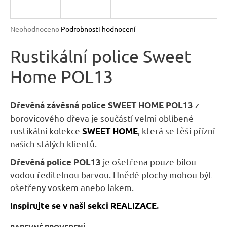
n
a
Průměrné
Neohodnoceno
Podrobnosti hodnocení
j
hodnocení
produktu
Rustikální police Sweet
í
je
t
Home POL13
0,0
?
z
5
hvězdiček.
z
Dřevěná závěsná police SWEET HOME POL13
borovicového dřeva je součástí velmi oblíbené
rustikální kolekce
, která se těší přízní
SWEET HOME
HLEDAT
našich stálých klientů.
je ošetřena pouze bílou
Dřevěná police POL13
vodou ředitelnou barvou. Hnědé plochy mohou být
D
ošetřeny voskem anebo lakem.
o
Inspirujte se v naši sekci REALIZACE
.
p
o
BAREVNÉ PROVEDENÍ