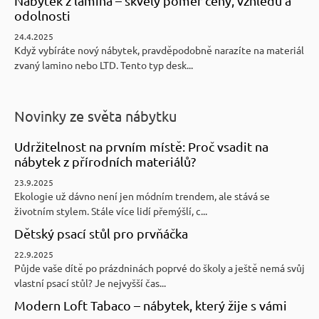
Nábytek z lamina – skvělý poměr ceny, vzhledu a
odolnosti
24.4.2025
Když vybíráte nový nábytek, pravděpodobně narazíte na materiál
zvaný lamino nebo LTD. Tento typ desk...
Novinky ze světa nábytku
Udržitelnost na prvním místě: Proč vsadit na
nábytek z přírodních materiálů?
23.9.2025
Ekologie už dávno není jen módním trendem, ale stává se
životním stylem. Stále více lidí přemýšlí, c...
Dětský psací stůl pro prvňáčka
22.9.2025
Půjde vaše dítě po prázdninách poprvé do školy a ještě nemá svůj
vlastní psací stůl? Je nejvyšší čas...
Modern Loft Tabaco – nábytek, který žije s vámi