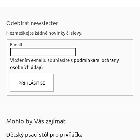
Z
á
Odebírat newsletter
p
Nezmeškejte žádné novinky či slevy!
a
E-mail
t
í
Vložením e-mailu souhlasíte s
podmínkami ochrany
osobních údajů
PŘIHLÁSIT SE
Mohlo by Vás zajímat
Dětský psací stůl pro prvňáčka