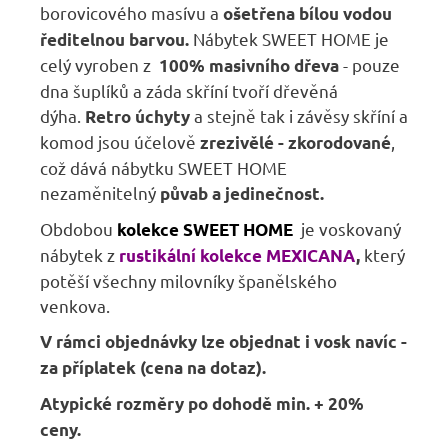
borovicového masívu a
ošetřena bílou vodou
Nábytek SWEET HOME je
ředitelnou barvou.
celý vyroben z
- pouze
100% masivního dřeva
dna šuplíků a záda skříní tvoří dřevěná
dýha.
a stejně tak i závěsy skříní a
Retro úchyty
komod jsou účelově
,
zrezivělé - zkorodované
což dává nábytku SWEET HOME
nezaměnitelný
půvab a jedinečnost.
Obdobou
je voskovaný
kolekce SWEET HOME
nábytek z
který
rustikální kolekce MEXICANA
,
potěší všechny milovníky španělského
venkova.
V rámci objednávky lze objednat i vosk navíc -
za příplatek (cena na dotaz).
Atypické rozměry po dohodě min. + 20%
ceny.