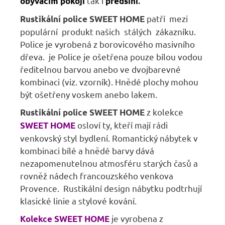
tak i
obývacím pokoji
předsíni
.
patří mezi
Rustikální police SWEET HOME
populární produkt našich stálých zákazníku.
Police je vyrobená z borovicového masivního
dřeva. je Police je ošetřena pouze bílou vodou
ředitelnou barvou anebo ve dvojbarevné
kombinaci (viz. vzorník). Hnědé plochy mohou
být ošetřeny voskem anebo lakem.
z kolekce
Rustikální police SWEET HOME
osloví ty, kteří mají rádi
SWEET HOME
venkovský styl bydlení. Romantický nábytek v
kombinaci bílé a hnědé barvy dává
nezapomenutelnou atmosféru starých časů a
rovněž nádech francouzského venkova
Provence. Rustikální design nábytku podtrhují
klasické linie a stylové kování.
je vyrobena z
Kolekce SWEET HOME