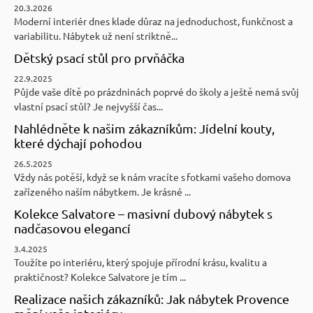
20.3.2026
Moderní interiér dnes klade důraz na jednoduchost, funkčnost a
variabilitu. Nábytek už není striktně...
Dětský psací stůl pro prvňáčka
22.9.2025
Půjde vaše dítě po prázdninách poprvé do školy a ještě nemá svůj
vlastní psací stůl? Je nejvyšší čas...
Nahlédněte k našim zákazníkům: Jídelní kouty,
které dýchají pohodou
26.5.2025
Vždy nás potěší, když se k nám vracíte s fotkami vašeho domova
zařízeného naším nábytkem. Je krásné ...
Kolekce Salvatore – masivní dubový nábytek s
nadčasovou elegancí
3.4.2025
Toužíte po interiéru, který spojuje přírodní krásu, kvalitu a
praktičnost? Kolekce Salvatore je tím ...
Realizace našich zákazníků: Jak nábytek Provence