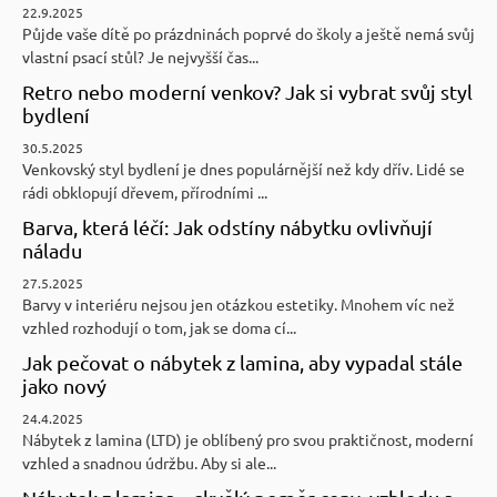
22.9.2025
Půjde vaše dítě po prázdninách poprvé do školy a ještě nemá svůj
vlastní psací stůl? Je nejvyšší čas...
Retro nebo moderní venkov? Jak si vybrat svůj styl
bydlení
30.5.2025
Venkovský styl bydlení je dnes populárnější než kdy dřív. Lidé se
rádi obklopují dřevem, přírodními ...
Barva, která léčí: Jak odstíny nábytku ovlivňují
náladu
27.5.2025
Barvy v interiéru nejsou jen otázkou estetiky. Mnohem víc než
vzhled rozhodují o tom, jak se doma cí...
Jak pečovat o nábytek z lamina, aby vypadal stále
jako nový
24.4.2025
Nábytek z lamina (LTD) je oblíbený pro svou praktičnost, moderní
vzhled a snadnou údržbu. Aby si ale...