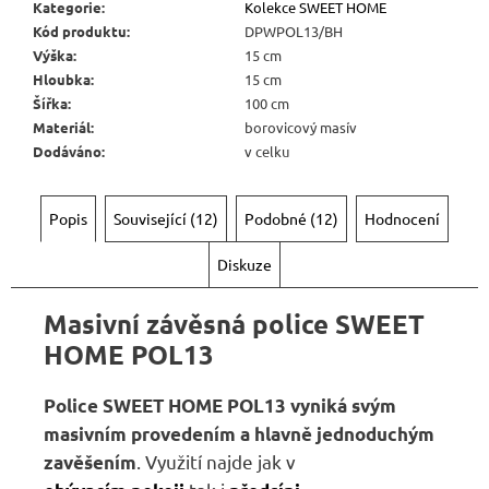
Kategorie
:
Kolekce SWEET HOME
Kód produktu
:
DPWPOL13/BH
Výška
:
15 cm
Hloubka
:
15 cm
Šířka
:
100 cm
Materiál
:
borovicový masív
Dodáváno
:
v celku
Popis
Související (12)
Podobné (12)
Hodnocení
Diskuze
Masivní závěsná police SWEET
HOME POL13
Police SWEET HOME
POL13
vyniká svým
masivním provedením a hlavně jednoduchým
. Využití najde jak v
zavěšením