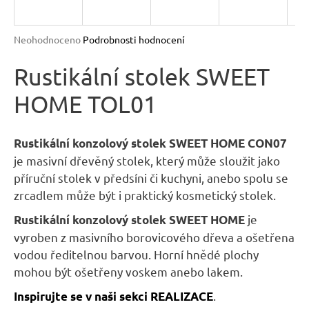
R
n
a
M
Průměrné
Neohodnoceno
Podrobnosti hodnocení
j
hodnocení
A
produktu
Rustikální stolek SWEET
í
je
t
HOME TOL01
0,0
?
z
5
hvězdiček.
Rustikální konzolový stolek SWEET HOME
CON07
je masivní dřevěný stolek, který může sloužit jako
příruční stolek v předsíni či kuchyni, anebo spolu se
HLEDAT
zrcadlem může být i praktický kosmetický stolek.
je
Rustikální konzolový stolek SWEET HOME
vyroben z masivního borovicového dřeva a ošetřena
D
vodou ředitelnou barvou. Horní hnědé plochy
o
mohou být ošetřeny voskem anebo lakem.
p
.
Inspirujte se v naši sekci REALIZACE
o