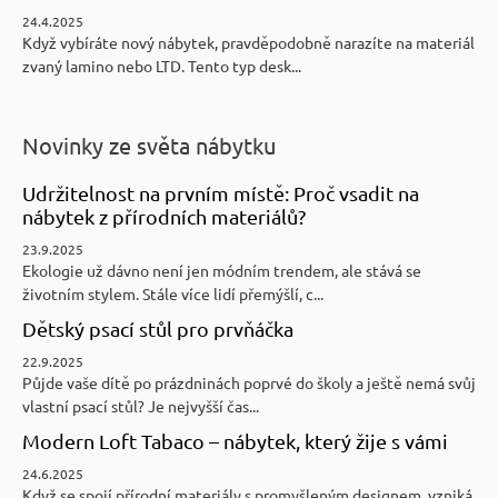
24.4.2025
Když vybíráte nový nábytek, pravděpodobně narazíte na materiál
zvaný lamino nebo LTD. Tento typ desk...
Novinky ze světa nábytku
Udržitelnost na prvním místě: Proč vsadit na
nábytek z přírodních materiálů?
23.9.2025
Ekologie už dávno není jen módním trendem, ale stává se
životním stylem. Stále více lidí přemýšlí, c...
Dětský psací stůl pro prvňáčka
22.9.2025
Půjde vaše dítě po prázdninách poprvé do školy a ještě nemá svůj
vlastní psací stůl? Je nejvyšší čas...
Modern Loft Tabaco – nábytek, který žije s vámi
24.6.2025
Když se spojí přírodní materiály s promyšleným designem, vzniká