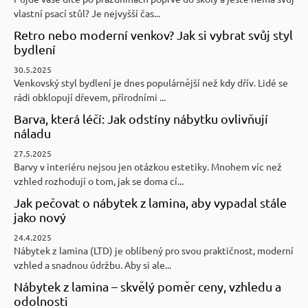
vlastní psací stůl? Je nejvyšší čas...
Retro nebo moderní venkov? Jak si vybrat svůj styl
bydlení
30.5.2025
Venkovský styl bydlení je dnes populárnější než kdy dřív. Lidé se
rádi obklopují dřevem, přírodními ...
Barva, která léčí: Jak odstíny nábytku ovlivňují
náladu
27.5.2025
Barvy v interiéru nejsou jen otázkou estetiky. Mnohem víc než
vzhled rozhodují o tom, jak se doma cí...
Jak pečovat o nábytek z lamina, aby vypadal stále
jako nový
24.4.2025
Nábytek z lamina (LTD) je oblíbený pro svou praktičnost, moderní
vzhled a snadnou údržbu. Aby si ale...
Nábytek z lamina – skvělý poměr ceny, vzhledu a
odolnosti