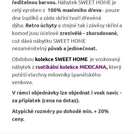
Nábytek SWEET HOME je
ředitelnou barvou.
celý vyroben z
- pouze
100% masivního dřeva
dna šuplíků a záda skříní tvoří dřevěná
dýha.
a stejně tak i závěsy skříní a
Retro úchyty
komod jsou účelově
,
zrezivělé - zkorodované
což dává nábytku SWEET HOME
nezaměnitelný
půvab a jedinečnost.
Obdobou
je voskovaný
kolekce SWEET HOME
nábytek z
který
rustikální kolekce MEXICANA
,
potěší všechny milovníky španělského
venkova.
V rámci objednávky lze objednat i vosk navíc -
za příplatek (cena na dotaz).
Atypické rozměry po dohodě min. + 20%
ceny.