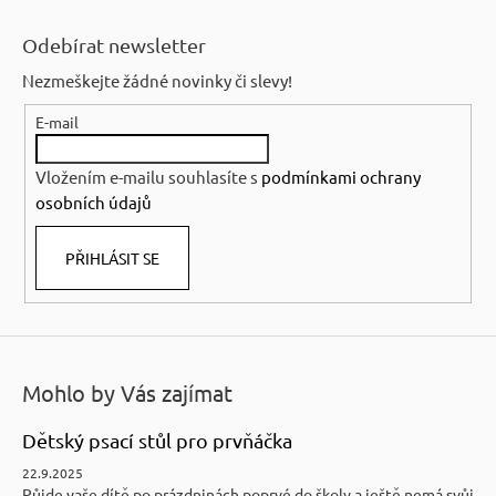
Z
á
Odebírat newsletter
p
Nezmeškejte žádné novinky či slevy!
a
E-mail
t
í
Vložením e-mailu souhlasíte s
podmínkami ochrany
osobních údajů
PŘIHLÁSIT SE
Mohlo by Vás zajímat
Dětský psací stůl pro prvňáčka
22.9.2025
Půjde vaše dítě po prázdninách poprvé do školy a ještě nemá svůj