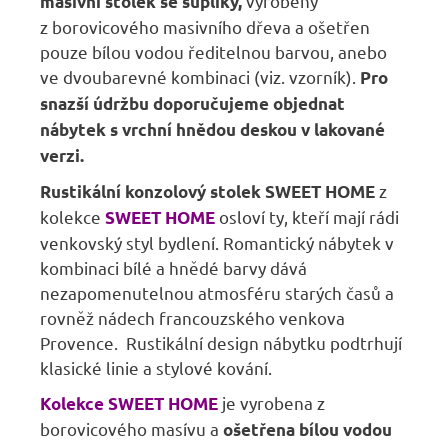
vyrobený
masivní stolek se šuplíky,
z borovicového masivního dřeva a ošetřen
pouze bílou vodou ředitelnou barvou, anebo
ve dvoubarevné kombinaci (viz. vzorník).
Pro
snazší údržbu doporučujeme objednat
nábytek s vrchní hnědou deskou v lakované
verzi.
z
Rustikální konzolový stolek SWEET HOME
kolekce
osloví ty, kteří mají rádi
SWEET HOME
venkovský styl bydlení. Romantický nábytek v
kombinaci bílé a hnědé barvy dává
nezapomenutelnou atmosféru starých časů a
rovněž nádech francouzského venkova
Provence. Rustikální design nábytku podtrhují
klasické linie a stylové kování.
je vyrobena z
Kolekce SWEET HOME
borovicového masívu a
ošetřena bílou vodou