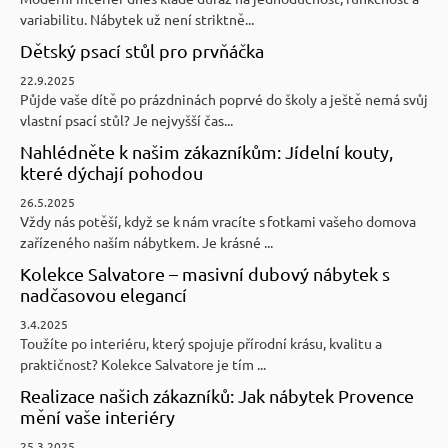
variabilitu. Nábytek už není striktně...
Dětský psací stůl pro prvňáčka
22.9.2025
Půjde vaše dítě po prázdninách poprvé do školy a ještě nemá svůj
vlastní psací stůl? Je nejvyšší čas...
Nahlédněte k našim zákazníkům: Jídelní kouty,
které dýchají pohodou
26.5.2025
Vždy nás potěší, když se k nám vracíte s fotkami vašeho domova
zařízeného naším nábytkem. Je krásné ...
Kolekce Salvatore – masivní dubový nábytek s
nadčasovou elegancí
3.4.2025
Toužíte po interiéru, který spojuje přírodní krásu, kvalitu a
praktičnost? Kolekce Salvatore je tím ...
Realizace našich zákazníků: Jak nábytek Provence
mění vaše interiéry
25.3.2025