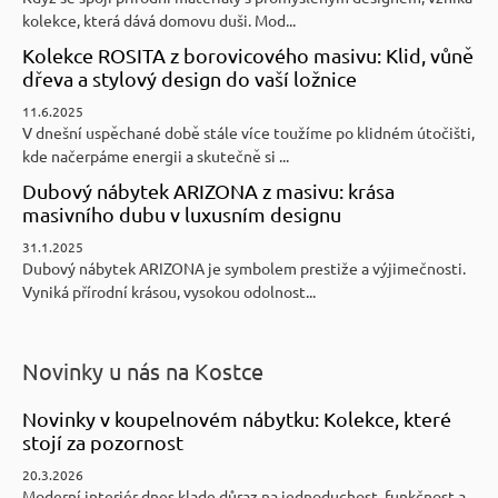
kolekce, která dává domovu duši. Mod...
Kolekce ROSITA z borovicového masivu: Klid, vůně
dřeva a stylový design do vaší ložnice
11.6.2025
V dnešní uspěchané době stále více toužíme po klidném útočišti,
kde načerpáme energii a skutečně si ...
Dubový nábytek ARIZONA z masivu: krása
masivního dubu v luxusním designu
31.1.2025
Dubový nábytek ARIZONA je symbolem prestiže a výjimečnosti.
Vyniká přírodní krásou, vysokou odolnost...
Novinky u nás na Kostce
Novinky v koupelnovém nábytku: Kolekce, které
stojí za pozornost
20.3.2026
Moderní interiér dnes klade důraz na jednoduchost, funkčnost a