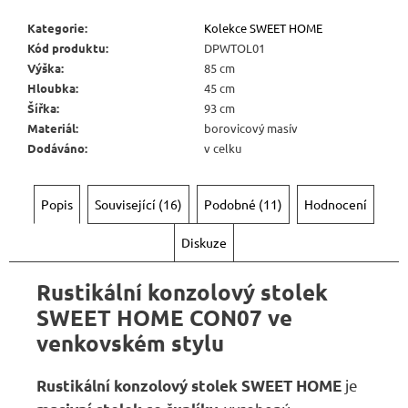
Kategorie
:
Kolekce SWEET HOME
Kód produktu
:
DPWTOL01
Výška
:
85 cm
Hloubka
:
45 cm
Šířka
:
93 cm
Materiál
:
borovicový masív
Dodáváno
:
v celku
Popis
Související (16)
Podobné (11)
Hodnocení
Diskuze
Rustikální konzolový stolek
SWEET HOME CON07 ve
venkovském stylu
je
Rustikální konzolový stolek SWEET HOME