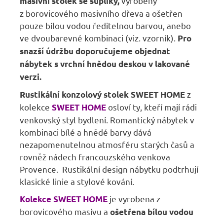
vyrobený
masivní stolek se šuplíky,
z borovicového masivního dřeva a ošetřen
pouze bílou vodou ředitelnou barvou, anebo
ve dvoubarevné kombinaci (viz. vzorník).
Pro
snazší údržbu doporučujeme objednat
nábytek s vrchní hnědou deskou v lakované
verzi.
z
Rustikální konzolový stolek SWEET HOME
kolekce
osloví ty, kteří mají rádi
SWEET HOME
venkovský styl bydlení. Romantický nábytek v
kombinaci bílé a hnědé barvy dává
nezapomenutelnou atmosféru starých časů a
rovněž nádech francouzského venkova
Provence. Rustikální design nábytku podtrhují
klasické linie a stylové kování.
je vyrobena z
Kolekce SWEET HOME
borovicového masívu a
ošetřena bílou vodou