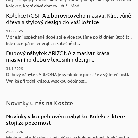
kolekce, která dává domovu duši. Mod...
Kolekce ROSITA z borovicového masivu: Klid, vůně
dřeva a stylový design do vaší ložnice
11.6.2025
V dnešní uspěchané době stále více toužíme po klidném útočišti,
kde načerpáme energii a skutečně si ...
Dubový nábytek ARIZONA z masivu: krása
masivního dubu v luxusním designu
31.1.2025
Dubový nábytek ARIZONA je symbolem prestiže a výjimečnosti.
Vyniká přírodní krásou, vysokou odolnost...
Novinky u nás na Kostce
Novinky v koupelnovém nábytku: Kolekce, které
stojí za pozornost
20.3.2026
Moderní interiér dnes klade důraz na jednoduchost, funkčnost a