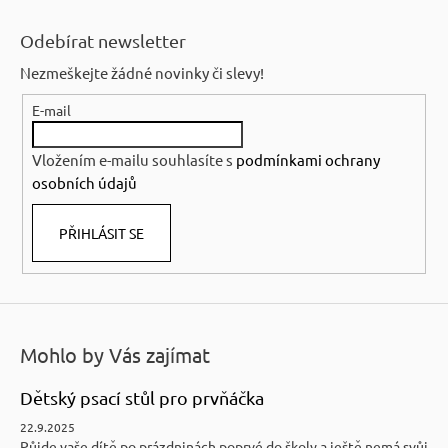
Z
á
Odebírat newsletter
p
Nezmeškejte žádné novinky či slevy!
a
E-mail
t
í
Vložením e-mailu souhlasíte s
podmínkami ochrany
osobních údajů
PŘIHLÁSIT SE
Mohlo by Vás zajímat
Dětský psací stůl pro prvňáčka
22.9.2025
Půjde vaše dítě po prázdninách poprvé do školy a ještě nemá svůj