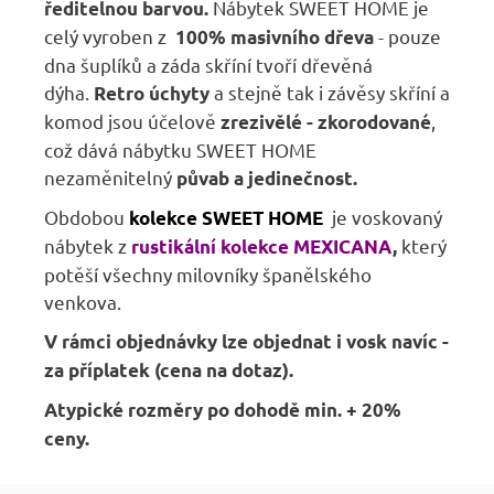
Nábytek SWEET HOME je
ředitelnou barvou.
celý vyroben z
- pouze
100% masivního dřeva
dna šuplíků a záda skříní tvoří dřevěná
dýha.
a stejně tak i závěsy skříní a
Retro úchyty
komod jsou účelově
,
zrezivělé - zkorodované
což dává nábytku SWEET HOME
nezaměnitelný
půvab a jedinečnost.
Obdobou
je voskovaný
kolekce SWEET HOME
nábytek z
který
rustikální kolekce MEXICANA
,
potěší všechny milovníky španělského
venkova.
V rámci objednávky lze objednat i vosk navíc -
za příplatek (cena na dotaz).
Atypické rozměry po dohodě min. + 20%
ceny.