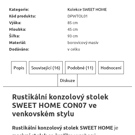
Kategorie
:
Kolekce SWEET HOME
Kód produktu
:
DPWTOL01
Výška
:
85 cm
Hloubka
:
45 cm
Šířka
:
93 cm
Materiál
:
borovicový masív
Dodáváno
:
v celku
Popis
Související (16)
Podobné (11)
Hodnocení
Diskuze
Rustikální konzolový stolek
SWEET HOME CON07 ve
venkovském stylu
je
Rustikální konzolový stolek SWEET HOME