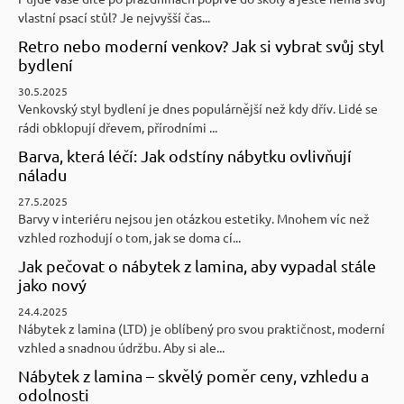
vlastní psací stůl? Je nejvyšší čas...
Retro nebo moderní venkov? Jak si vybrat svůj styl
bydlení
30.5.2025
Venkovský styl bydlení je dnes populárnější než kdy dřív. Lidé se
rádi obklopují dřevem, přírodními ...
Barva, která léčí: Jak odstíny nábytku ovlivňují
náladu
27.5.2025
Barvy v interiéru nejsou jen otázkou estetiky. Mnohem víc než
vzhled rozhodují o tom, jak se doma cí...
Jak pečovat o nábytek z lamina, aby vypadal stále
jako nový
24.4.2025
Nábytek z lamina (LTD) je oblíbený pro svou praktičnost, moderní
vzhled a snadnou údržbu. Aby si ale...
Nábytek z lamina – skvělý poměr ceny, vzhledu a
odolnosti