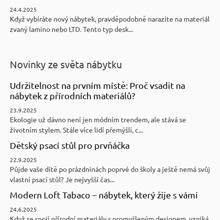
24.4.2025
Když vybíráte nový nábytek, pravděpodobně narazíte na materiál
zvaný lamino nebo LTD. Tento typ desk...
Novinky ze světa nábytku
Udržitelnost na prvním místě: Proč vsadit na
nábytek z přírodních materiálů?
23.9.2025
Ekologie už dávno není jen módním trendem, ale stává se
životním stylem. Stále více lidí přemýšlí, c...
Dětský psací stůl pro prvňáčka
22.9.2025
Půjde vaše dítě po prázdninách poprvé do školy a ještě nemá svůj
vlastní psací stůl? Je nejvyšší čas...
Modern Loft Tabaco – nábytek, který žije s vámi
24.6.2025
Když se spojí přírodní materiály s promyšleným designem, vzniká