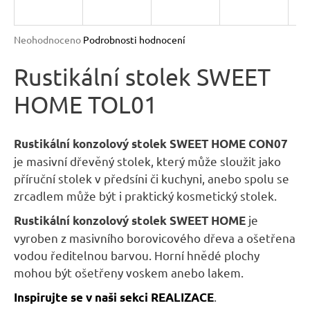
R
n
a
M
Průměrné
Neohodnoceno
Podrobnosti hodnocení
j
hodnocení
A
produktu
Rustikální stolek SWEET
í
je
t
HOME TOL01
0,0
?
z
5
hvězdiček.
Rustikální konzolový stolek SWEET HOME
CON07
je masivní dřevěný stolek, který může sloužit jako
příruční stolek v předsíni či kuchyni, anebo spolu se
HLEDAT
zrcadlem může být i praktický kosmetický stolek.
je
Rustikální konzolový stolek SWEET HOME
vyroben z masivního borovicového dřeva a ošetřena
D
vodou ředitelnou barvou. Horní hnědé plochy
o
mohou být ošetřeny voskem anebo lakem.
p
.
Inspirujte se v naši sekci REALIZACE
o