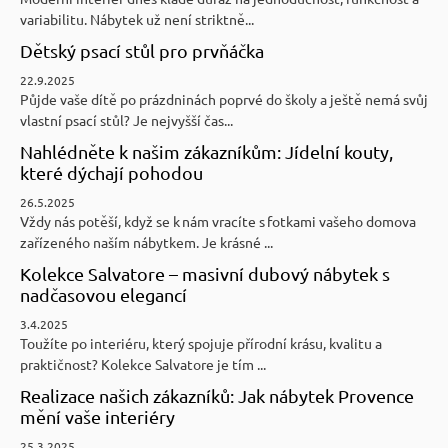
variabilitu. Nábytek už není striktně...
Dětský psací stůl pro prvňáčka
22.9.2025
Půjde vaše dítě po prázdninách poprvé do školy a ještě nemá svůj
vlastní psací stůl? Je nejvyšší čas...
Nahlédněte k našim zákazníkům: Jídelní kouty,
které dýchají pohodou
26.5.2025
Vždy nás potěší, když se k nám vracíte s fotkami vašeho domova
zařízeného naším nábytkem. Je krásné ...
Kolekce Salvatore – masivní dubový nábytek s
nadčasovou elegancí
3.4.2025
Toužíte po interiéru, který spojuje přírodní krásu, kvalitu a
praktičnost? Kolekce Salvatore je tím ...
Realizace našich zákazníků: Jak nábytek Provence
mění vaše interiéry
25.3.2025