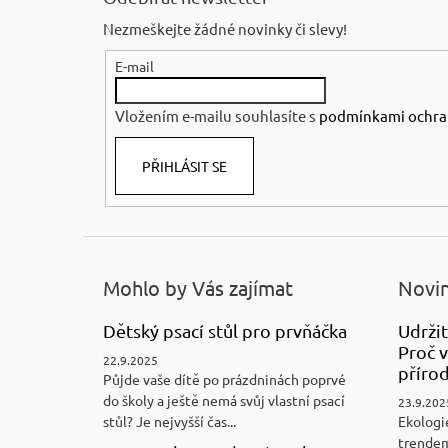
p
Nezmeškejte žádné novinky či slevy!
a
E-mail
t
í
Vložením e-mailu souhlasíte s
podmínkami ochra
PŘIHLÁSIT SE
Mohlo by Vás zajímat
Novin
Dětský psací stůl pro prvňáčka
Udržit
Proč v
22.9.2025
přírod
Půjde vaše dítě po prázdninách poprvé
do školy a ještě nemá svůj vlastní psací
23.9.202
stůl? Je nejvyšší čas...
Ekologi
trendem