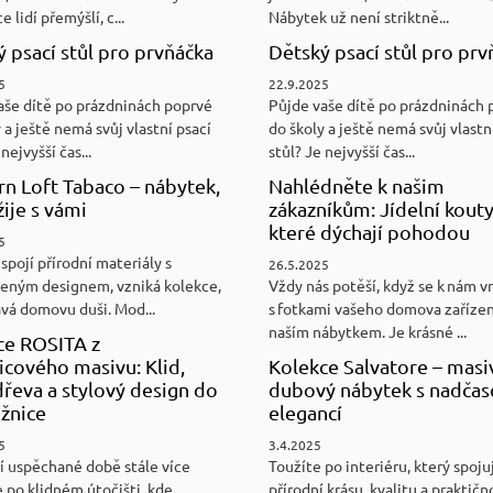
e lidí přemýšlí, c...
Nábytek už není striktně...
 psací stůl pro prvňáčka
Dětský psací stůl pro prv
5
22.9.2025
aše dítě po prázdninách poprvé
Půjde vaše dítě po prázdninách 
 a ještě nemá svůj vlastní psací
do školy a ještě nemá svůj vlastn
nejvyšší čas...
stůl? Je nejvyšší čas...
n Loft Tabaco – nábytek,
Nahlédněte k našim
žije s vámi
zákazníkům: Jídelní kouty
které dýchají pohodou
5
spojí přírodní materiály s
26.5.2025
eným designem, vzniká kolekce,
Vždy nás potěší, když se k nám v
ává domovu duši. Mod...
s fotkami vašeho domova zaříze
naším nábytkem. Je krásné ...
ce ROSITA z
cového masivu: Klid,
Kolekce Salvatore – masi
řeva a stylový design do
dubový nábytek s nadča
ožnice
elegancí
5
3.4.2025
í uspěchané době stále více
Toužíte po interiéru, který spoju
 po klidném útočišti, kde
přírodní krásu, kvalitu a praktičn