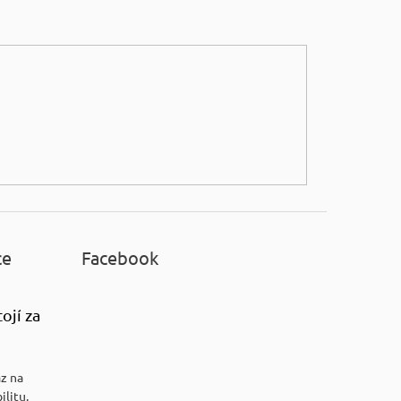
ce
Facebook
ojí za
az na
ilitu.