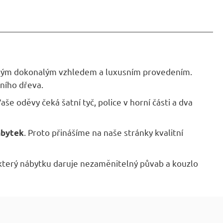
 svým dokonalým vzhledem a luxusním provedením.
vního dřeva.
e oděvy čeká šatní tyč, police v horní části a dva
. Proto přinášíme na naše stránky kvalitní
ábytek
 který nábytku daruje nezaměnitelný půvab a kouzlo