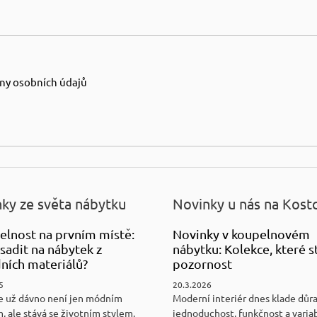
ny osobních údajů
ky ze světa nábytku
Novinky u nás na Kost
elnost na prvním místě:
Novinky v koupelnovém
sadit na nábytek z
nábytku: Kolekce, které st
ních materiálů?
pozornost
5
20.3.2026
e už dávno není jen módním
Moderní interiér dnes klade důr
, ale stává se životním stylem.
jednoduchost, funkčnost a variab