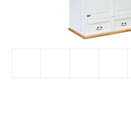
RUSTIKÁLNÍ ŽIDLE SWEET HOME SIL25
2 601 Kč
Původně:
2 890 Kč