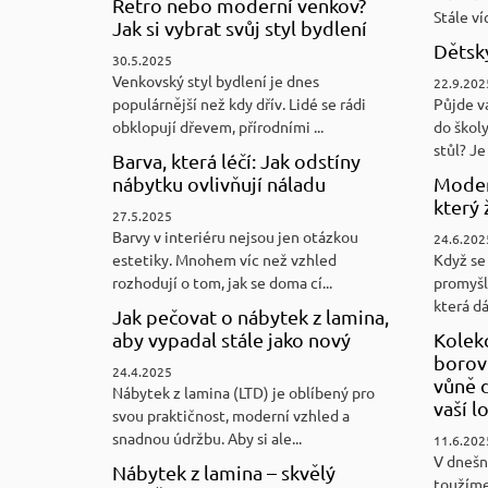
Retro nebo moderní venkov?
Stále víc
Jak si vybrat svůj styl bydlení
Dětský
30.5.2025
Venkovský styl bydlení je dnes
22.9.202
populárnější než kdy dřív. Lidé se rádi
Půjde v
obklopují dřevem, přírodními ...
do školy
stůl? Je 
Barva, která léčí: Jak odstíny
nábytku ovlivňují náladu
Moder
který 
27.5.2025
Barvy v interiéru nejsou jen otázkou
24.6.202
estetiky. Mnohem víc než vzhled
Když se 
rozhodují o tom, jak se doma cí...
promyšl
která d
Jak pečovat o nábytek z lamina,
aby vypadal stále jako nový
Kolek
borovi
24.4.2025
vůně d
Nábytek z lamina (LTD) je oblíbený pro
vaší l
svou praktičnost, moderní vzhled a
snadnou údržbu. Aby si ale...
11.6.202
V dnešn
Nábytek z lamina – skvělý
toužíme