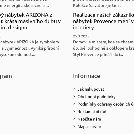
e energii a skutečně si ...
Kolekce Salvatore je tím ...
ý nábytek ARIZONA z
Realizace našich zákazník
u: krása masivního dubu v
nábytek Provence mění v
ním designu
interiéry
5
25.3.2025
 nábytek ARIZONA je symbolem
Domov je místem, kde se chceme
 a výjimečnosti. Vyniká přírodní
útulně, pohodlně a obklopeni kr
vysokou odolnost...
Styl Provence přináší do i...
gram
Informace
Jak nakupovat
Obchodní podmínky
Podmínky ochrany osobních ú
Reklamační řád
Napište nám
Mapa serveru