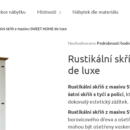
ekce nábytku
Místnosti
Nábytek dle materiálu
ální skříň z masivu SWEET HOME de luxe
Co potřebujete najít?
Průměrné
Neohodnoceno
Podrobnosti hodn
hodnocení
HLEDAT
produktu
Rustikální s
je
de luxe
0,0
z
5
Doporučujeme
hvězdiček.
Rustikální skříň z masivu
, 
šatní skříň
s tyčí a policí
dokonalý estetický zážitek.
Rustikální skříň z masivu
borovicového dřeva a ošetř
mohou být ošetřeny voske