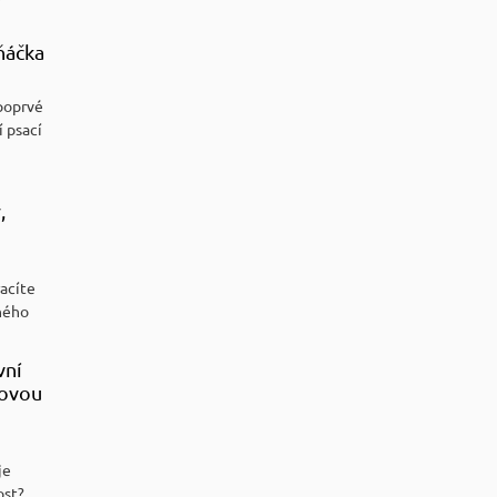
ňáčka
poprvé
í psací
,
racíte
ného
vní
sovou
je
ost?