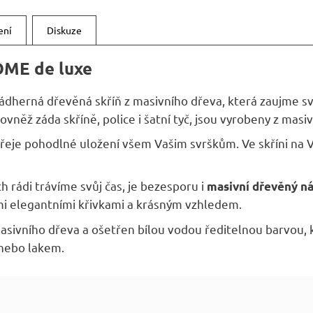
A
ení
Diskuze
OME de luxe
ádherná dřevěná skříň z masivního dřeva, která zaujme
vněž záda skříně, police i šatní tyč, jsou vyrobeny z masi
eje pohodlné uložení všem Vašim svrškům. Ve skříni na Vaš
h rádi trávíme svůj čas, je bezesporu i
masivní dřevěný n
i elegantními křivkami a krásným vzhledem.
asivního dřeva a ošetřen bílou vodou ředitelnou barvou,
nebo lakem.