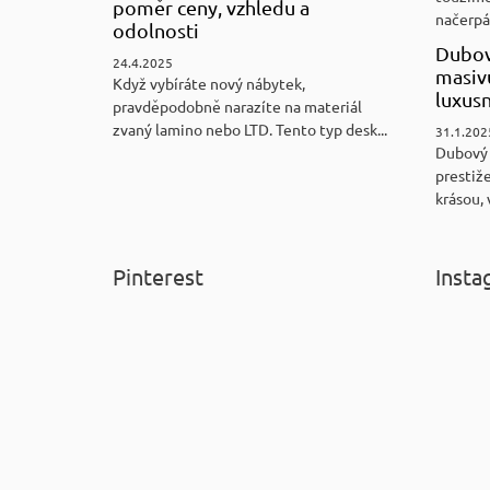
poměr ceny, vzhledu a
načerpám
odolnosti
Dubov
24.4.2025
masiv
Když vybíráte nový nábytek,
luxus
pravděpodobně narazíte na materiál
zvaný lamino nebo LTD. Tento typ desk...
31.1.202
Dubový
prestiže
krásou, 
Pinterest
Insta