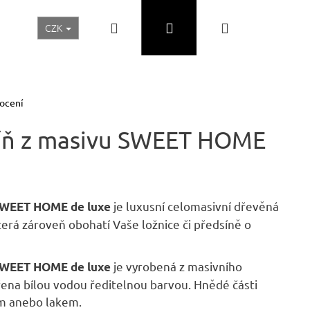
Hledat
Přihlášení
Nákupní
CZK
Realizace a inspirace
Akční ceny
Nábytek Skladem
košík
ocení
kříň z masivu SWEET HOME
je luxusní celomasivní dřevěná
 SWEET HOME de luxe
která zároveň obohatí Vaše ložnice či předsíně o
je vyrobená z masivního
 SWEET HOME de luxe
Následující
ena bílou vodou ředitelnou barvou. Hnědé části
m anebo lakem.