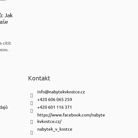
ů: Jak
aše
 cítit
ásou.
Kontakt
info
@
nabytekvkostce.cz
+420 606 065 259
dajů
+420 601 116 371
https://www.facebook.com/nabyte
kvkostce.cz/
nabytek_v_kostce