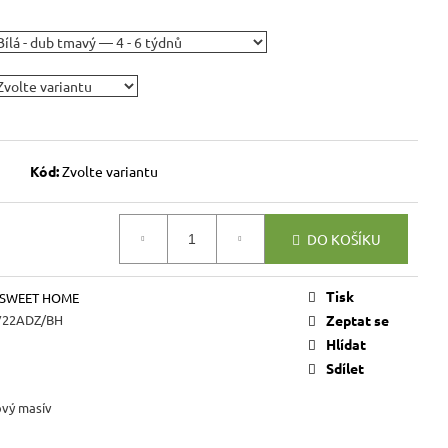
VICE SWEET HOME
NÝM PROSTOREM
Kč
Kód:
Zvolte variantu
DO KOŠÍKU
Tisk
 SWEET HOME
22ADZ/BH
Zeptat se
Hlídat
Sdílet
ový masív