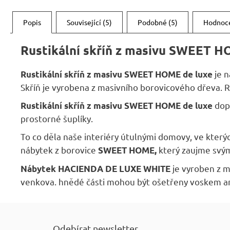
Popis
Související (5)
Podobné (5)
Hodnoc
Rustikální skříň z masivu SWEET H
je n
Rustikální skříň z masivu SWEET HOME de luxe
Skříň je vyrobena z masivního borovicového dřeva. Ro
dopř
Rustikální skříň z masivu SWEET HOME de luxe
prostorné šuplíky.
To co děla naše interiéry útulnými domovy, ve kterýc
nábytek z borovice
který zaujme svým
SWEET HOME,
je vyroben z m
Nábytek HACIENDA DE LUXE WHITE
venkova. hnědé části mohou být ošetřeny voskem a
Z
á
Odebírat newsletter