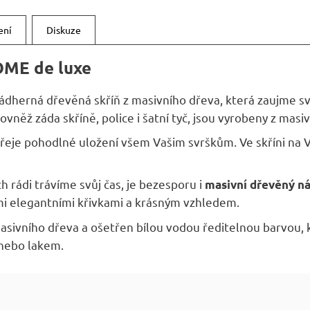
A
ení
Diskuze
OME de luxe
ádherná dřevěná skříň z masivního dřeva, která zaujme
vněž záda skříně, police i šatní tyč, jsou vyrobeny z masi
eje pohodlné uložení všem Vašim svrškům. Ve skříni na Vaš
h rádi trávíme svůj čas, je bezesporu i
masivní dřevěný n
i elegantními křivkami a krásným vzhledem.
asivního dřeva a ošetřen bílou vodou ředitelnou barvou,
nebo lakem.