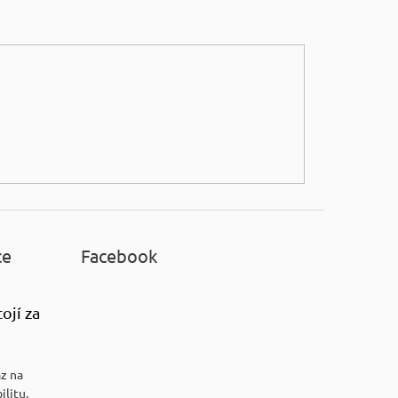
ce
Facebook
ojí za
az na
ilitu.