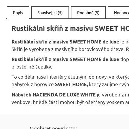
Popis
Související (5)
Podobné (5)
Hodnoc
Rustikální skříň z masivu SWEET H
je n
Rustikální skříň z masivu SWEET HOME de luxe
Skříň je vyrobena z masivního borovicového dřeva. Ro
dopř
Rustikální skříň z masivu SWEET HOME de luxe
prostorné šuplíky.
To co děla naše interiéry útulnými domovy, ve kterýc
nábytek z borovice
který zaujme svým
SWEET HOME,
je vyroben z m
Nábytek HACIENDA DE LUXE WHITE
venkova. hnědé části mohou být ošetřeny voskem a
Z
á
Odebírat newsletter