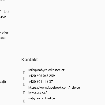
ů: Jak
aše
 cítit
ásou.
Kontakt
info
@
nabytekvkostce.cz
+420 606 065 259
dajů
+420 601 116 371
https://www.facebook.com/nabyte
kvkostce.cz/
nabytek_v_kostce