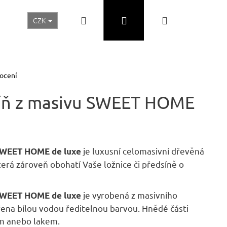
Hledat
Přihlášení
Nákupní
CZK
Realizace a inspirace
Akční ceny
Nábytek Skladem
košík
ocení
kříň z masivu SWEET HOME
je luxusní celomasivní dřevěná
 SWEET HOME de luxe
která zároveň obohatí Vaše ložnice či předsíně o
je vyrobená z masivního
 SWEET HOME de luxe
Následující
ena bílou vodou ředitelnou barvou. Hnědé části
m anebo lakem.