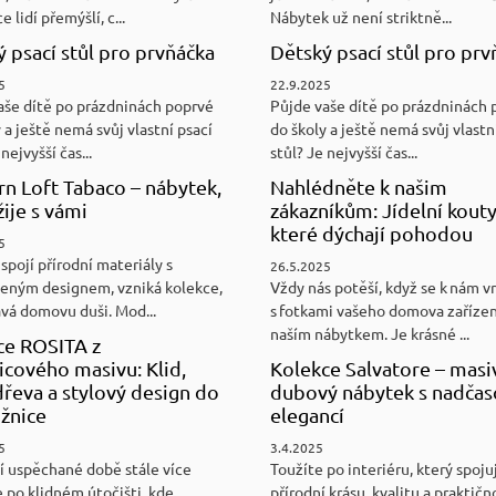
e lidí přemýšlí, c...
Nábytek už není striktně...
 psací stůl pro prvňáčka
Dětský psací stůl pro prv
5
22.9.2025
aše dítě po prázdninách poprvé
Půjde vaše dítě po prázdninách 
 a ještě nemá svůj vlastní psací
do školy a ještě nemá svůj vlastn
nejvyšší čas...
stůl? Je nejvyšší čas...
n Loft Tabaco – nábytek,
Nahlédněte k našim
žije s vámi
zákazníkům: Jídelní kouty
které dýchají pohodou
5
spojí přírodní materiály s
26.5.2025
eným designem, vzniká kolekce,
Vždy nás potěší, když se k nám v
ává domovu duši. Mod...
s fotkami vašeho domova zaříze
naším nábytkem. Je krásné ...
ce ROSITA z
cového masivu: Klid,
Kolekce Salvatore – masi
řeva a stylový design do
dubový nábytek s nadča
ožnice
elegancí
5
3.4.2025
í uspěchané době stále více
Toužíte po interiéru, který spoju
 po klidném útočišti, kde
přírodní krásu, kvalitu a praktičn