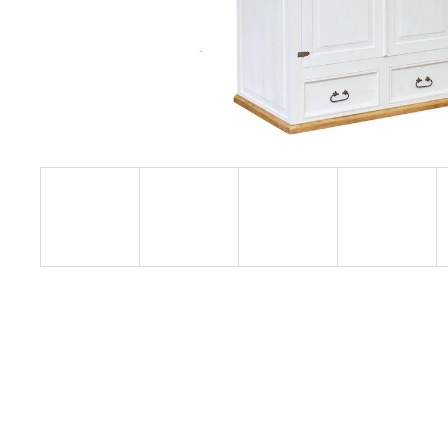
RUSTIKÁLNÍ ŽIDLE SWEET HOME SIL25
2 601 Kč
Původně:
2 890 Kč