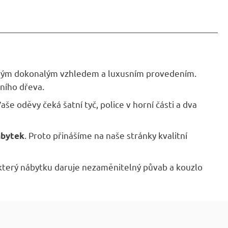
 svým dokonalým vzhledem a luxusním provedením.
vního dřeva.
e oděvy čeká šatní tyč, police v horní části a dva
. Proto přinášíme na naše stránky kvalitní
ábytek
 který nábytku daruje nezaměnitelný půvab a kouzlo