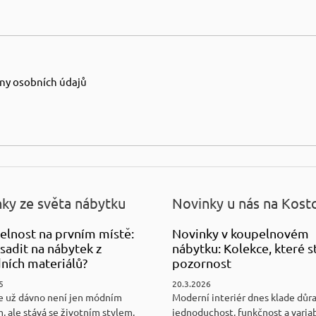
ny osobních údajů
ky ze světa nábytku
Novinky u nás na Kost
elnost na prvním místě:
Novinky v koupelnovém
sadit na nábytek z
nábytku: Kolekce, které st
ních materiálů?
pozornost
5
20.3.2026
e už dávno není jen módním
Moderní interiér dnes klade důr
, ale stává se životním stylem.
jednoduchost, funkčnost a variab