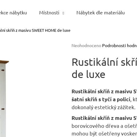
ekce nábytku
Místnosti
Nábytek dle materiálu
ální skříň z masivu SWEET HOME de luxe
Co potřebujete najít?
Průměrné
Neohodnoceno
Podrobnosti hodn
hodnocení
HLEDAT
produktu
Rustikální s
je
de luxe
0,0
z
5
Doporučujeme
hvězdiček.
Rustikální skříň z masivu
, 
šatní skříň
s tyčí a policí
dokonalý estetický zážitek.
Rustikální skříň z masivu
borovicového dřeva a ošetř
mohou být ošetřeny voske