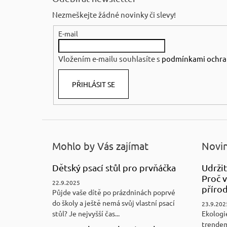
p
Nezmeškejte žádné novinky či slevy!
a
E-mail
t
í
Vložením e-mailu souhlasíte s
podmínkami ochra
PŘIHLÁSIT SE
Mohlo by Vás zajímat
Novin
Dětský psací stůl pro prvňáčka
Udržit
Proč v
22.9.2025
přírod
Půjde vaše dítě po prázdninách poprvé
do školy a ještě nemá svůj vlastní psací
23.9.202
stůl? Je nejvyšší čas...
Ekologi
trendem