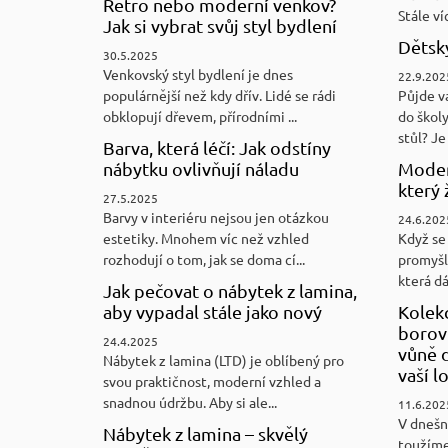
Retro nebo moderní venkov?
Stále víc
Jak si vybrat svůj styl bydlení
Dětský
30.5.2025
Venkovský styl bydlení je dnes
22.9.202
populárnější než kdy dřív. Lidé se rádi
Půjde v
obklopují dřevem, přírodními ...
do školy
stůl? Je 
Barva, která léčí: Jak odstíny
nábytku ovlivňují náladu
Moder
který 
27.5.2025
Barvy v interiéru nejsou jen otázkou
24.6.202
estetiky. Mnohem víc než vzhled
Když se 
rozhodují o tom, jak se doma cí...
promyšl
která d
Jak pečovat o nábytek z lamina,
aby vypadal stále jako nový
Kolek
borovi
24.4.2025
vůně d
Nábytek z lamina (LTD) je oblíbený pro
vaší l
svou praktičnost, moderní vzhled a
snadnou údržbu. Aby si ale...
11.6.202
V dnešn
Nábytek z lamina – skvělý
toužíme