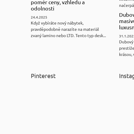
poměr ceny, vzhledu a
načerpám
odolnosti
Dubov
24.4.2025
masiv
Když vybíráte nový nábytek,
luxus
pravděpodobně narazíte na materiál
zvaný lamino nebo LTD. Tento typ desk...
31.1.202
Dubový
prestiže
krásou, 
Pinterest
Insta