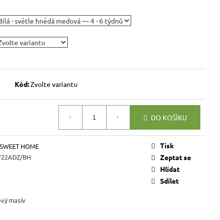
VICE SWEET HOME
NÝM PROSTOREM
Kč
Kód:
Zvolte variantu
DO KOŠÍKU
Tisk
 SWEET HOME
22ADZ/BH
Zeptat se
Hlídat
Sdílet
ový masív