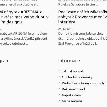
e energii a skutečně si ...
Kolekce Salvatore je tím ...
ý nábytek ARIZONA z
Realizace našich zákazník
u: krása masivního dubu v
nábytek Provence mění v
ním designu
interiéry
5
25.3.2025
 nábytek ARIZONA je symbolem
Domov je místem, kde se chceme
 a výjimečnosti. Vyniká přírodní
útulně, pohodlně a obklopeni kr
vysokou odolnost...
Styl Provence přináší do i...
gram
Informace
Jak nakupovat
Obchodní podmínky
Podmínky ochrany osobních ú
Reklamační řád
Napište nám
Mapa serveru