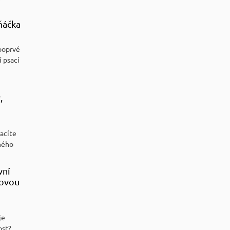
ňáčka
poprvé
í psací
,
racíte
ného
vní
sovou
je
ost?