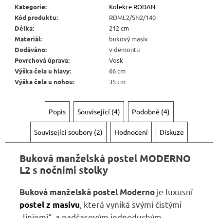
Kategorie
:
Kolekce RODAN
Kód produktu
:
RDML2/SN2/140
Délka
:
212 cm
Materiál
:
bukový masiv
Dodáváno
:
v demontu
Povrchová úprava
:
Vosk
Výška čela u hlavy
:
66 cm
Výška čela u nohou
:
35 cm
Popis
Související (4)
Podobné (4)
Související soubory (2)
Hodnocení
Diskuze
Buková manželská postel MODERNO
L2 s nočními stolky
je luxusní
Buková manželská postel Moderno
, která vyniká svými čistými
postel z masivu
„liniemi“, a nadčasovým jednoduchým