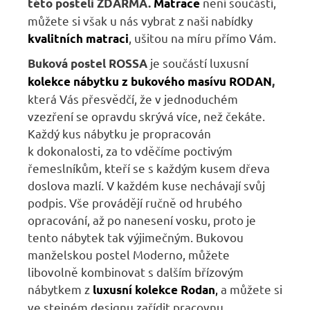
není součástí,
této posteli ZDARMA
.
Matrace
m
ůžete si však u nás vybrat z naši nabídky
, ušitou na míru přímo Vám.
kvalitních matraci
je součástí luxusní
Buková postel ROSSA
kolekce nábytku z bukového masívu RODAN
,
která Vás přesvědčí, že v jednoduchém
vzezření se opravdu skrývá více, než čekáte.
Každý kus nábytku je propracován
k dokonalosti, za to vděčíme poctivým
řemeslníkům, kteří se s každým kusem dřeva
doslova mazlí. V každém kuse nechávají svůj
podpis. Vše provádějí ručně od hrubého
opracování, až po nanesení vosku, proto je
tento nábytek tak výjimečným. Bukovou
manželskou postel Moderno, můžete
libovolně kombinovat s dalším břízovým
nábytkem z
,
a můžete si
luxusní kolekce Rodan
ve stejném designu zařídit pracovnu,