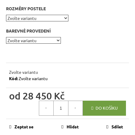
r
ROZMĚRY POSTELE
u
č
u
j
BAREVNÉ PROVEDENÍ
e
m
e
RUSTIKÁLNÍ
Zvolte variantu
ŽIDLE
Kód:
Zvolte variantu
SWEET
HOME
SIL22
od
28 450 Kč
2
Měrná
601
DO KOŠÍKU
Kč
cena:
Původně:
2
890
Zeptat se
Hlídat
Sdílet
Kč