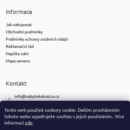
Informace
Jak nakupovat
Obchodní podmínky
Podmínky ochrany osobních údajů
Reklamační řád
Napište nám
Mapa serveru
Kontakt
info
@
nabytekvkostce.cz
+420 606 065 259
Tento web používá soubory cookie. Dalším procházením
+420 601 116 371
tohoto webu vyjadřujete souhlas s jejich používáním.. Více
https://www.facebook.com/nabytekvkostce.cz/
informací
zde
.
nabytek_v_kostce