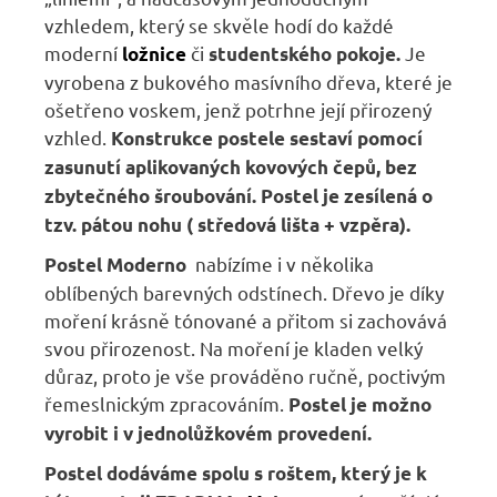
vzhledem, který se skvěle hodí do každé
moderní
či
Je
ložnice
studentského pokoje.
vyrobena z bukového masívního dřeva, které je
ošetřeno voskem, jenž potrhne její přirozený
vzhled.
Konstrukce postele
sestaví pomocí
zasunutí aplikovaných kovových čepů, bez
zbytečného šroubování.
Postel je zesílená o
tzv. pátou nohu ( středová lišta + vzpěra).
nabízíme i v několika
Postel Moderno
oblíbených barevných odstínech. Dřevo je díky
moření krásně tónované a přitom si zachovává
svou přirozenost. Na moření je kladen velký
důraz, proto je vše prováděno ručně, poctivým
řemeslnickým zpracováním.
Postel je možno
vyrobit i v jednolůžkovém provedení.
Postel dodáváme spolu s roštem, který je k