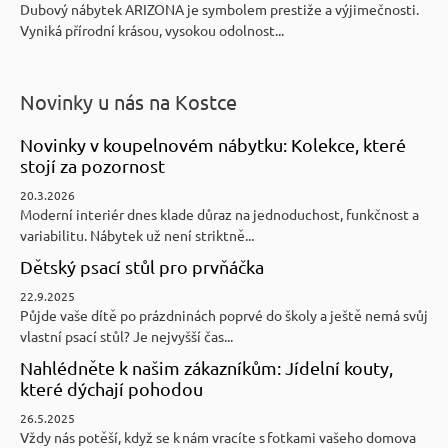
Dubový nábytek ARIZONA je symbolem prestiže a výjimečnosti.
Vyniká přírodní krásou, vysokou odolnost...
Novinky u nás na Kostce
Novinky v koupelnovém nábytku: Kolekce, které
stojí za pozornost
20.3.2026
Moderní interiér dnes klade důraz na jednoduchost, funkčnost a
variabilitu. Nábytek už není striktně...
Dětský psací stůl pro prvňáčka
22.9.2025
Půjde vaše dítě po prázdninách poprvé do školy a ještě nemá svůj
vlastní psací stůl? Je nejvyšší čas...
Nahlédněte k našim zákazníkům: Jídelní kouty,
které dýchají pohodou
26.5.2025
Vždy nás potěší, když se k nám vracíte s fotkami vašeho domova