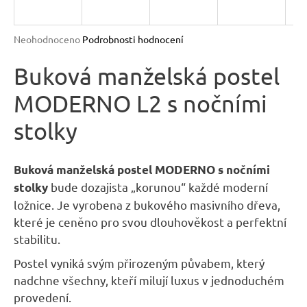
R
n
a
M
Průměrné
Neohodnoceno
Podrobnosti hodnocení
j
hodnocení
A
produktu
Buková manželská postel
í
je
t
MODERNO L2 s nočními
0,0
?
z
stolky
5
hvězdiček.
Buková manželská postel MODERNO s nočními
bude dozajista „korunou“ každé moderní
stolky
HLEDAT
ložnice. Je vyrobena z bukového masivního dřeva,
které je ceněno pro svou dlouhověkost a perfektní
stabilitu.
D
o
Postel vyniká svým přirozeným půvabem, který
p
nadchne všechny, kteří milují luxus v jednoduchém
o
provedení.