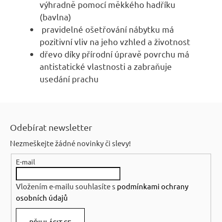
výhradně pomocí měkkého hadříku
(bavlna)
pravidelné ošetřování nábytku má
pozitivní vliv na jeho vzhled a životnost
dřevo díky přírodní úpravě povrchu má
antistatické vlastnosti a zabraňuje
usedání prachu
Z
á
Odebírat newsletter
p
Nezmeškejte žádné novinky či slevy!
a
E-mail
t
í
Vložením e-mailu souhlasíte s
podmínkami ochrany
osobních údajů