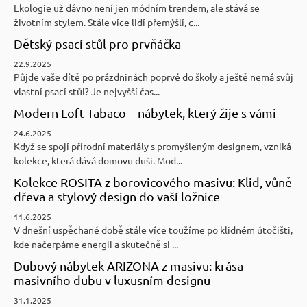
Ekologie už dávno není jen módním trendem, ale stává se
životním stylem. Stále více lidí přemýšlí, c...
Dětský psací stůl pro prvňáčka
22.9.2025
Půjde vaše dítě po prázdninách poprvé do školy a ještě nemá svůj
vlastní psací stůl? Je nejvyšší čas...
Modern Loft Tabaco – nábytek, který žije s vámi
24.6.2025
Když se spojí přírodní materiály s promyšleným designem, vzniká
kolekce, která dává domovu duši. Mod...
Kolekce ROSITA z borovicového masivu: Klid, vůně
dřeva a stylový design do vaší ložnice
11.6.2025
V dnešní uspěchané době stále více toužíme po klidném útočišti,
kde načerpáme energii a skutečně si ...
Dubový nábytek ARIZONA z masivu: krása
masivního dubu v luxusním designu
31.1.2025