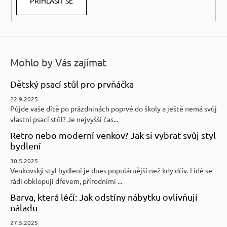
PŘIHLÁSIT SE
Mohlo by Vás zajímat
Dětský psací stůl pro prvňáčka
22.9.2025
Půjde vaše dítě po prázdninách poprvé do školy a ještě nemá svůj
vlastní psací stůl? Je nejvyšší čas...
Retro nebo moderní venkov? Jak si vybrat svůj styl
bydlení
30.5.2025
Venkovský styl bydlení je dnes populárnější než kdy dřív. Lidé se
rádi obklopují dřevem, přírodními ...
Barva, která léčí: Jak odstíny nábytku ovlivňují
náladu
27.5.2025