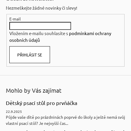
p
Nezmeškejte žádné novinky či slevy!
a
E-mail
t
í
Vložením e-mailu souhlasíte s
podmínkami ochrany
osobních údajů
PŘIHLÁSIT SE
Mohlo by Vás zajímat
Dětský psací stůl pro prvňáčka
22.9.2025
Půjde vaše dítě po prázdninách poprvé do školy a ještě nemá svůj
vlastní psací stůl? Je nejvyšší čas...