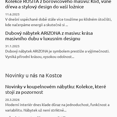
Kolekce ROSITA z borovicového masivu: Klid, vůně
dřeva a stylový design do vaší ložnice
11.6.2025
V dnešní uspěchané době stále více toužíme po klidném útočišti,
kde načerpáme energii a skutečně si ...
Dubový nábytek ARIZONA z masivu: krása
masivního dubu v luxusním designu
31.1.2025
Dubový nábytek ARIZONA je symbolem prestiže a výjimečnosti.
Vyniká přírodní krásou, vysokou odolnost...
Novinky u nás na Kostce
Novinky v koupelnovém nábytku: Kolekce, které
stojí za pozornost
20.3.2026
Moderní interiér dnes klade důraz na jednoduchost, funkčnost a
variabilitu. Nábytek už není striktně...