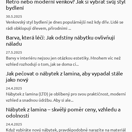
Retro nebo moderní venkov? Jak si vybrat svůj styl
bydlení
30.5.2025
Venkovský styl bydlení je dnes populárnější než kdy dřív. Lidé se
rádi obklopují dřevem, přírodními ...
Barva, která léčí: Jak odstíny nábytku ovlivňují
náladu
27.5.2025
Barvy v interiéru nejsou jen otázkou estetiky. Mnohem víc než
vzhled rozhodují o tom, jak se doma cí...
Jak pečovat o nábytek z lamina, aby vypadal stále
jako nový
24.4.2025
Nábytek z lamina (LTD) je oblíbený pro svou praktičnost, moderní
vzhled a snadnou údržbu. Aby si ale...
Nábytek z lamina – skvělý poměr ceny, vzhledu a
odolnosti
24.4.2025
Když vybíráte nový nábytek, pravděpodobně narazíte na materiál