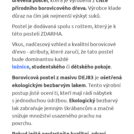
dřevěná postel
čistě
Výrobce klade
přírodního borovicového dřeva.
důraz na čím jak nejmenší výskyt suků.
Postel je dodávaná spolu s roštem, který je k
této posteli ZDARMA.
Vkus, nadčasový vzhled a kvalitní borovicové
dřevo - atributy, které zaručí, že tato postel
bude dominantou každé
či
.
ložnice
,
studentského
dětského pokoje
je
Borovicová postel z masivu DEJ83
ošetřená
. Tento výrobní
ekologickým bezbarvým lakem
postup jistě ocení ti, kteří mají rádi nábytek
s jednoduchou údržbou.
bezbarvý
Ekologický
lak zabraňuje jemným škrábancům a značně
snižuje množství usazeného prachu na
povrchu.
Pokud ještě nevlastníte kvalitní, zdraví