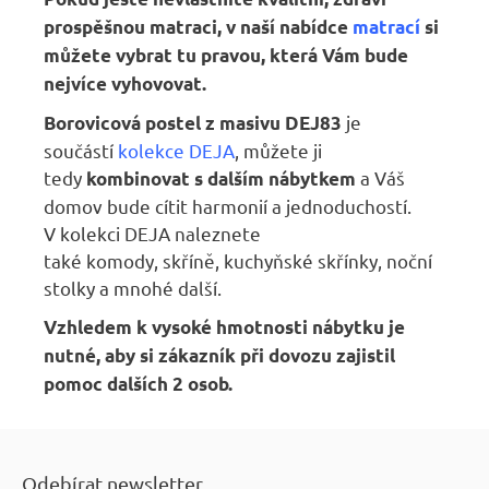
prospěšnou matraci, v naší nabídce
matrací
si
můžete vybrat tu pravou, která Vám bude
nejvíce vyhovovat.
je
Borovicová postel z masivu DEJ83
součástí
kolekce DEJA
, můžete ji
tedy
a Váš
kombinovat s dalším nábytkem
domov bude cítit harmonií a jednoduchostí.
V kolekci DEJA naleznete
také komody, skříně, kuchyňské skřínky, noční
stolky a mnohé další.
Vzhledem k vysoké hmotnosti nábytku je
nutné, aby si zákazník při dovozu zajistil
pomoc dalších 2 osob.
Z
á
Odebírat newsletter