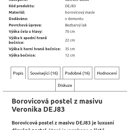
Kód produktu
:
DEJ83
Materiál
:
borovicový masív
Dodáváno
:
v demontu
Povrchová úprava
:
Bezbarvý lak
Výška čela u hlavy
:
70 cm
Výška k spodní hraně
22 cm
bočnice
:
Výška k horní hraně bočnice
:
35 cm
Výška bočnice
:
12 cm
Popis
Související (16)
Podobné (16)
Hodnocení
Diskuze
Borovicová postel z masivu
Veronika DEJ83
Borovicová postel z masivu DEJ83
je
luxusní
, která je vyrobena z