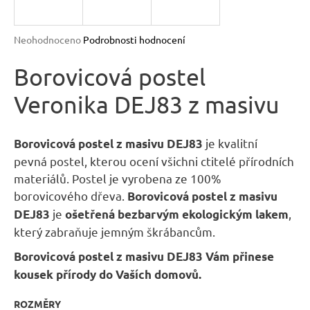
n
a
Průměrné
Neohodnoceno
Podrobnosti hodnocení
j
hodnocení
produktu
Borovicová postel
í
je
t
Veronika DEJ83 z masivu
0,0
?
z
5
hvězdiček.
je kvalitní
Borovicová postel z masivu DEJ83
pevná postel, kterou ocení všichni ctitelé přírodních
materiálů. Postel je vyrobena ze 100%
HLEDAT
borovicového dřeva.
Borovicová postel z masivu
je
,
DEJ83
ošetřená bezbarvým ekologickým lakem
který zabraňuje jemným škrábancům.
D
Borovicová postel z masivu DEJ83
Vám přinese
o
kousek přírody do Vaších domovů.
p
o
ROZMĚRY