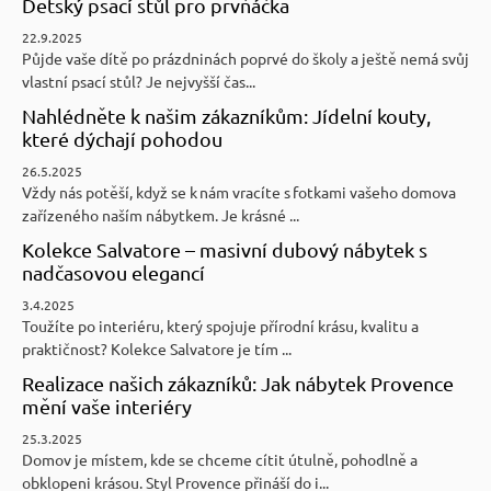
Dětský psací stůl pro prvňáčka
22.9.2025
Půjde vaše dítě po prázdninách poprvé do školy a ještě nemá svůj
vlastní psací stůl? Je nejvyšší čas...
Nahlédněte k našim zákazníkům: Jídelní kouty,
které dýchají pohodou
26.5.2025
Vždy nás potěší, když se k nám vracíte s fotkami vašeho domova
zařízeného naším nábytkem. Je krásné ...
Kolekce Salvatore – masivní dubový nábytek s
nadčasovou elegancí
3.4.2025
Toužíte po interiéru, který spojuje přírodní krásu, kvalitu a
praktičnost? Kolekce Salvatore je tím ...
Realizace našich zákazníků: Jak nábytek Provence
mění vaše interiéry
25.3.2025
Domov je místem, kde se chceme cítit útulně, pohodlně a
obklopeni krásou. Styl Provence přináší do i...