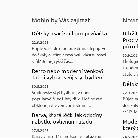
Mohlo by Vás zajímat
Novin
Dětský psací stůl pro prvňáčka
Udržit
Proč v
22.9.2025
přírod
Půjde vaše dítě po prázdninách poprvé
do školy a ještě nemá svůj vlastní psací
23.9.202
stůl? Je nejvyšší čas...
Ekologi
trendem
Retro nebo moderní venkov?
Stále víc
Jak si vybrat svůj styl bydlení
Dětský
30.5.2025
Venkovský styl bydlení je dnes
22.9.202
populárnější než kdy dřív. Lidé se rádi
Půjde v
obklopují dřevem, přírodními ...
do školy
stůl? Je 
Barva, která léčí: Jak odstíny
nábytku ovlivňují náladu
Moder
který 
27.5.2025
Barvy v interiéru nejsou jen otázkou
24.6.202