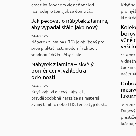
estetiky. Mnohem víc než vzhled
Když se 
rozhodují o tom, jak se doma cí...
promyšl
která d
Jak pečovat o nábytek z lamina,
aby vypadal stále jako nový
Kolek
borovi
24.4.2025
vůně d
Nábytek z lamina (LTD) je oblíbený pro
vaší l
svou praktičnost, moderní vzhled a
snadnou údržbu. Aby si ale...
11.6.202
V dnešn
Nábytek z lamina – skvělý
toužíme
poměr ceny, vzhledu a
načerpám
odolnosti
Dubov
24.4.2025
masiv
Když vybíráte nový nábytek,
luxus
pravděpodobně narazíte na materiál
zvaný lamino nebo LTD. Tento typ desk...
31.1.202
Dubový
prestiže
krásou, 