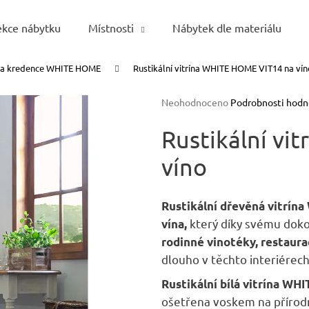
ekce nábytku
Místnosti
Nábytek dle materiálu
y a kredence WHITE HOME
Rustikální vitrína WHITE HOME VIT14 na vín
Co potřebujete najít?
Průměrné
Neohodnoceno
Podrobnosti hodn
hodnocení
HLEDAT
produktu
Rustikální vi
je
víno
0,0
z
5
Doporučujeme
hvězdiček.
Rustikální dřevěná vitrí
který díky svému dok
vína,
rodinné vinotéky, restaura
dlouho v těchto interiérech
Rustikální bílá
vitrína WH
ošetřena voskem na přírodn