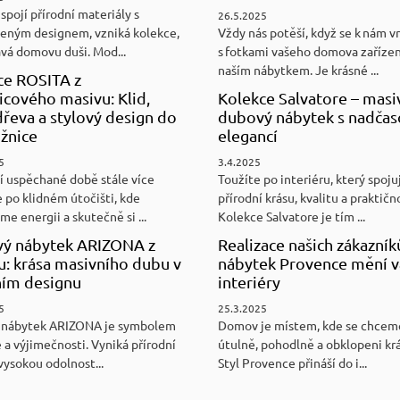
spojí přírodní materiály s
26.5.2025
eným designem, vzniká kolekce,
Vždy nás potěší, když se k nám v
ává domovu duši. Mod...
s fotkami vašeho domova zaříze
naším nábytkem. Je krásné ...
ce ROSITA z
cového masivu: Klid,
Kolekce Salvatore – masi
řeva a stylový design do
dubový nábytek s nadča
ožnice
elegancí
5
3.4.2025
í uspěchané době stále více
Toužíte po interiéru, který spoju
 po klidném útočišti, kde
přírodní krásu, kvalitu a praktičn
e energii a skutečně si ...
Kolekce Salvatore je tím ...
ý nábytek ARIZONA z
Realizace našich zákazník
u: krása masivního dubu v
nábytek Provence mění v
ním designu
interiéry
5
25.3.2025
 nábytek ARIZONA je symbolem
Domov je místem, kde se chceme
 a výjimečnosti. Vyniká přírodní
útulně, pohodlně a obklopeni kr
vysokou odolnost...
Styl Provence přináší do i...