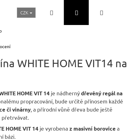
Hledat
Přihlášení
Nákupní
CZK
Realizace a inspirace
Akční ceny
Nábytek Skladem
o
košík
ocení
trína WHITE HOME VIT14 na
je nádherný
na WHITE HOME VIT 14
dřevěný regál na
onalému propracování, bude určitě přínosem každé
, a přírodní vůně dřeva bude ještě
ce či vinárny
 přetrvávat.
Následující
je vyrobena
a
ITE HOME VIT 14
z masivní borovice
í bázi.