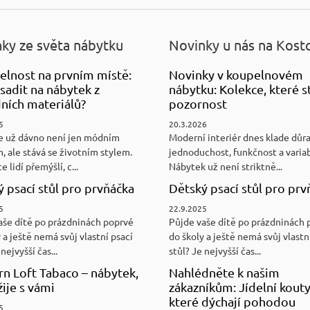
ky ze světa nábytku
Novinky u nás na Kost
elnost na prvním místě:
Novinky v koupelnovém
sadit na nábytek z
nábytku: Kolekce, které st
ních materiálů?
pozornost
5
20.3.2026
e už dávno není jen módním
Moderní interiér dnes klade důr
, ale stává se životním stylem.
jednoduchost, funkčnost a variab
e lidí přemýšlí, c...
Nábytek už není striktně...
 psací stůl pro prvňáčka
Dětský psací stůl pro prv
5
22.9.2025
aše dítě po prázdninách poprvé
Půjde vaše dítě po prázdninách 
 a ještě nemá svůj vlastní psací
do školy a ještě nemá svůj vlastn
nejvyšší čas...
stůl? Je nejvyšší čas...
n Loft Tabaco – nábytek,
Nahlédněte k našim
žije s vámi
zákazníkům: Jídelní kouty
které dýchají pohodou
5