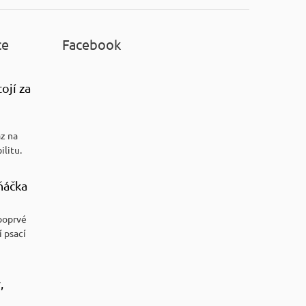
ce
Facebook
ojí za
az na
ilitu.
ňáčka
poprvé
í psací
,