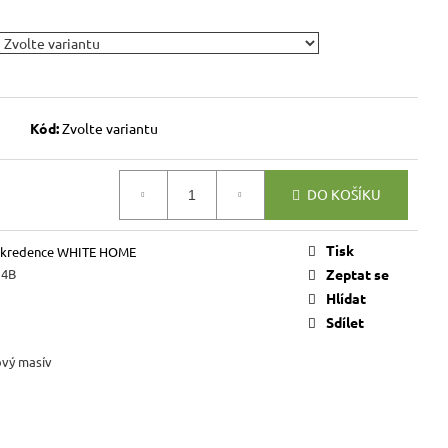
VICE SWEET HOME
NÝM PROSTOREM
Kč
Kód:
Zvolte variantu
DO KOŠÍKU
Tisk
 a kredence WHITE HOME
14B
Zeptat se
Hlídat
Sdílet
ový masív