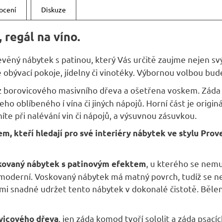
A
ocení
Diskuze
 regál na víno.
řevěný nábytek s patinou, který Vás určitě zaujme nejen s
bývací pokoje, jídelny či vinotéky. Výbornou volbou bude
z borovicového masivního dřeva a ošetřena voskem.
Záda 
eho oblíbeného í vína či jiných nápojů. Horní část je origi
níte při nalévání vin či nápojů, a výsuvnou zásuvkou.
m, kteří hledají pro své interiéry nábytek ve stylu Prov
, u kterého se nemu
skovaný nábytek s patinovým efektem
oderní. Voskovaný nábytek má matný povrch, tudíž se ne
lmi snadné udržet tento nábytek v dokonalé čistotě. Běle
, jen záda komod tvoří sololit a záda psací
vicového dřeva