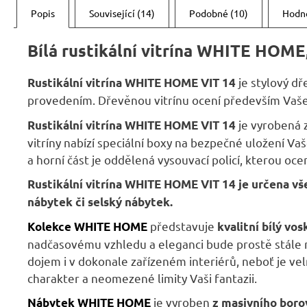
Popis
Související (14)
Podobné (10)
Hodn
Bílá rustikální vitrína WHITE HOME,
je stylový d
Rustikální vitrína
WHITE HOME
VIT 14
provedením. Dřevěnou vitrínu ocení především Vaše o
je vyrobená 
Rustikální vitrína
WHITE HOME
VIT 14
vitríny nabízí speciální boxy na bezpečné uložení Vaš
a horní část je oddělená vysouvací policí, kterou oce
Rustikální vitrína
WHITE HOME
VIT 14
je určena vše
nábytek či selský nábytek.
představuje
Kolekce WHITE HOME
kvalitní bílý vo
nadčasovému vzhledu a eleganci bude prostě stále m
dojem i v dokonale zařízeném interiérů, neboť je ve
charakter a neomezené limity Vaši fantazii.
je vyroben
Nábytek WHITE HOME
z masivního boro