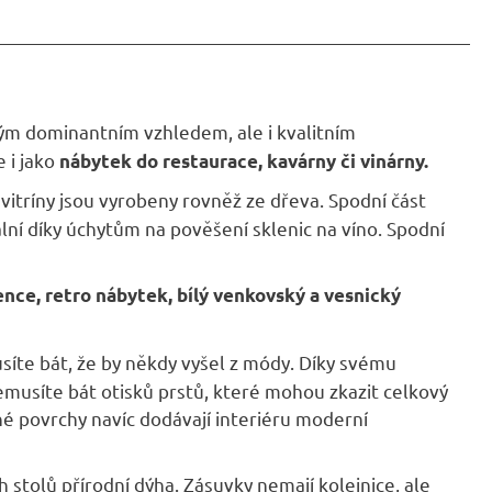
vým dominantním vzhledem, ale i kvalitním
 i jako
nábytek do restaurace, kavárny či vinárny.
vitríny jsou vyrobeny rovněž ze dřeva. Spodní část
nální díky úchytům na pověšení sklenic na víno. Spodní
ence, retro nábytek, bílý venkovský a vesnický
síte bát, že by někdy vyšel z módy. Díky svému
musíte bát otisků prstů, které mohou zkazit celkový
né povrchy navíc dodávají interiéru moderní
ch stolů přírodní dýha. Zásuvky nemají kolejnice, ale