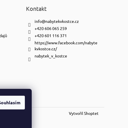
Kontakt
info
@
nabytekvkostce.cz
+420 606 065 259
dajů
+420 601 116 371
https://www.facebook.com/nabyte
kvkostce.cz/
nabytek_v_kostce
Souhlasím
Vytvořil Shoptet