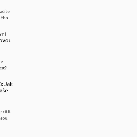
racíte
ného
vní
sovou
je
ost?
ů: Jak
aše
 cítit
ásou.