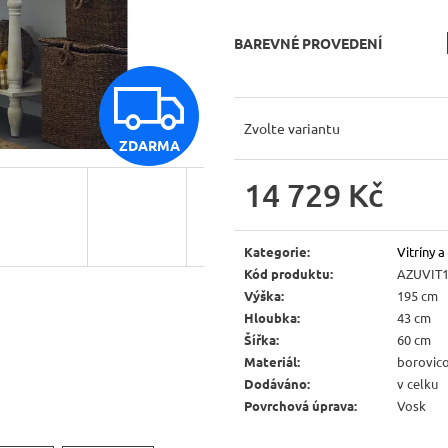
JÍDELNÍ ŽIDLE MEXICANA SIL25
RUSTIKÁLNÍ LA
BAX25 S ÚLOŽ
2 403 Kč
BAREVNÉ PROVEDENÍ
Původně:
2 670 Kč
6 048 Kč
Původně:
6 720 
Z
Zvolte variantu
ZDARMA
D
14 729 Kč
Měrná
A
cena:
Kategorie
:
Vitríny
Kód produktu
:
AZUVIT
R
Výška
:
195 cm
Hloubka
:
43 cm
Šířka
:
60 cm
M
Materiál
:
borovic
Dodáváno
:
v celku
Povrchová úprava
:
Vosk