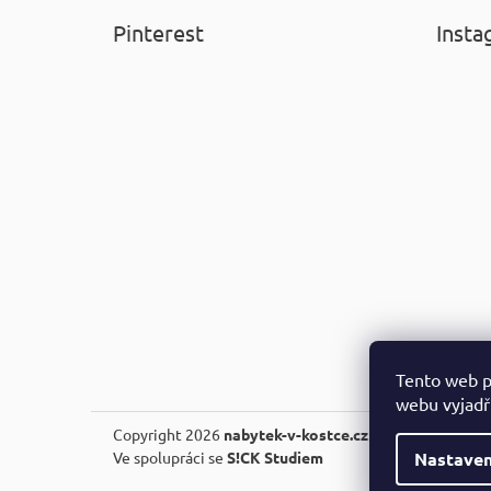
Pinterest
Insta
Tento web p
webu vyjadřu
Copyright 2026
nabytek-v-kostce.cz
. Všechna práva v
Nastaven
Ve spolupráci se
S!CK Studiem