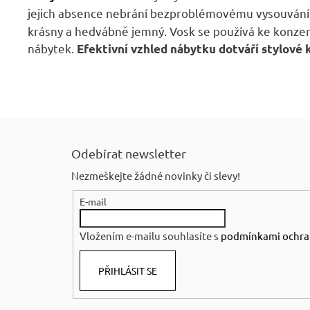
jejich absence nebrání bezproblémovému vysouvání.
krásny a hedvábně jemný. Vosk se používá ke konzerva
nábytek.
Efektivní vzhled nábytku dotváří stylové 
Z
á
Odebírat newsletter
p
Nezmeškejte žádné novinky či slevy!
a
E-mail
t
í
Vložením e-mailu souhlasíte s
podmínkami ochra
PŘIHLÁSIT SE