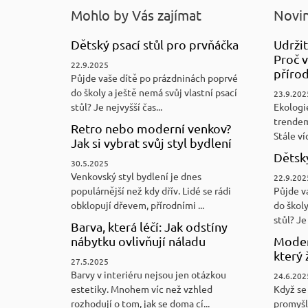
Mohlo by Vás zajímat
Novin
Dětský psací stůl pro prvňáčka
Udržit
Proč v
22.9.2025
přírod
Půjde vaše dítě po prázdninách poprvé
do školy a ještě nemá svůj vlastní psací
23.9.202
stůl? Je nejvyšší čas...
Ekologi
trendem
Retro nebo moderní venkov?
Stále víc
Jak si vybrat svůj styl bydlení
Dětský
30.5.2025
Venkovský styl bydlení je dnes
22.9.202
populárnější než kdy dřív. Lidé se rádi
Půjde v
obklopují dřevem, přírodními ...
do školy
stůl? Je 
Barva, která léčí: Jak odstíny
nábytku ovlivňují náladu
Moder
který 
27.5.2025
Barvy v interiéru nejsou jen otázkou
24.6.202
estetiky. Mnohem víc než vzhled
Když se 
rozhodují o tom, jak se doma cí...
promyšl