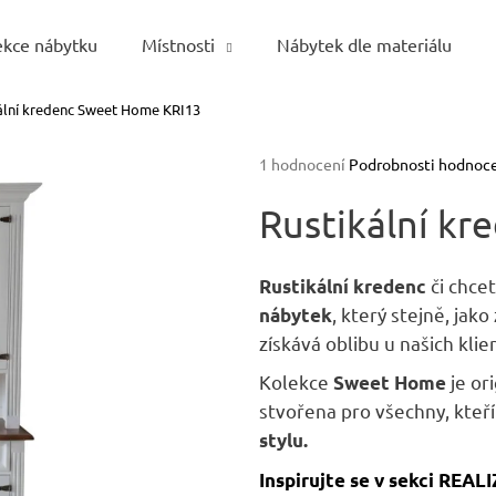
ekce nábytku
Místnosti
Nábytek dle materiálu
ální kredenc Sweet Home KRI13
Co potřebujete najít?
Průměrné
1 hodnocení
Podrobnosti hodnoc
hodnocení
HLEDAT
produktu
Rustikální k
je
5,0
z
či chcet
Rustikální kredenc
5
Doporučujeme
, který stejně, jak
nábytek
hvězdiček.
získává oblibu u našich klie
Kolekce
je or
Sweet Home
stvořena pro všechny, kteří
stylu.
Inspirujte se v sekci REAL