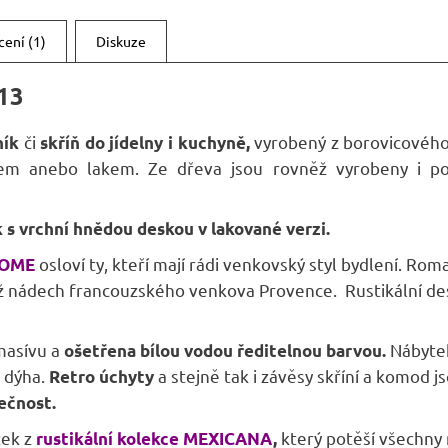
A
ení (1)
Diskuze
13
či
vyrobený z borovicového
ník
skříň do jídelny i kuchyně,
m anebo lakem. Ze dřeva jsou rovněž vyrobeny i poje
s vrchní hnědou deskou v lakované verzi.
osloví ty, kteří mají rádi venkovský styl bydlení. Ro
HOME
ádech francouzského venkova Provence. Rustikální design
masívu a
Nábyte
ošetřena bílou vodou ředitelnou barvou.
á dýha.
a stejně tak i závěsy skříní a komod 
Retro úchyty
nečnost.
tek z
který potěší všechny
rustikální kolekce MEXICANA
,