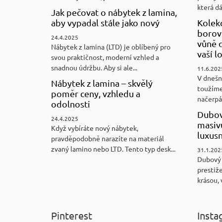
která d
Jak pečovat o nábytek z lamina,
aby vypadal stále jako nový
Kolek
borovi
24.4.2025
vůně d
Nábytek z lamina (LTD) je oblíbený pro
vaší l
svou praktičnost, moderní vzhled a
snadnou údržbu. Aby si ale...
11.6.202
V dnešn
Nábytek z lamina – skvělý
toužíme
poměr ceny, vzhledu a
načerpám
odolnosti
Dubov
24.4.2025
masiv
Když vybíráte nový nábytek,
luxus
pravděpodobně narazíte na materiál
zvaný lamino nebo LTD. Tento typ desk...
31.1.202
Dubový
prestiže
krásou, 
Pinterest
Insta