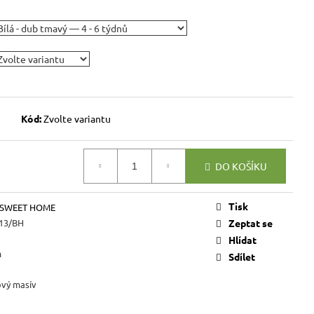
VICE SWEET HOME
NÝM PROSTOREM
Kč
Kód:
Zvolte variantu
DO KOŠÍKU
Tisk
 SWEET HOME
13/BH
Zeptat se
Hlídat
m
Sdílet
ový masív