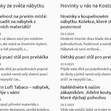
ky ze světa nábytku
Novinky u nás na Kost
elnost na prvním místě:
Novinky v koupelnovém
sadit na nábytek z
nábytku: Kolekce, které st
ních materiálů?
pozornost
5
20.3.2026
e už dávno není jen módním
Moderní interiér dnes klade důr
, ale stává se životním stylem.
jednoduchost, funkčnost a variab
e lidí přemýšlí, c...
Nábytek už není striktně...
 psací stůl pro prvňáčka
Dětský psací stůl pro prv
5
22.9.2025
aše dítě po prázdninách poprvé
Půjde vaše dítě po prázdninách 
 a ještě nemá svůj vlastní psací
do školy a ještě nemá svůj vlastn
nejvyšší čas...
stůl? Je nejvyšší čas...
n Loft Tabaco – nábytek,
Nahlédněte k našim
žije s vámi
zákazníkům: Jídelní kouty
které dýchají pohodou
5
spojí přírodní materiály s
26.5.2025
eným designem, vzniká kolekce,
Vždy nás potěší, když se k nám v