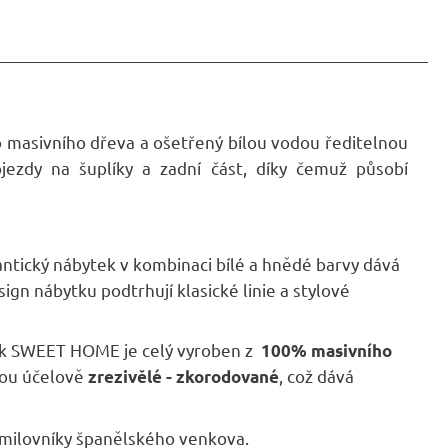
 masivního dřeva a ošetřený bílou vodou ředitelnou
zdy na šuplíky a zadní část, díky čemuž působí
mantický nábytek v kombinaci bílé a hnědé barvy dává
 nábytku podtrhují klasické linie a stylové
k SWEET HOME je celý vyroben z
100% masivního
jsou účelově
, což dává
zrezivělé - zkorodované
 milovníky španělského venkova.