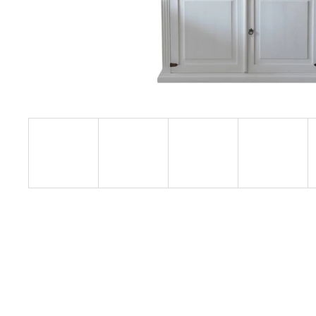
RUSTIKÁLNÍ ŽIDLE SWEET HOME SIL25
2 601 Kč
Původně:
2 890 Kč