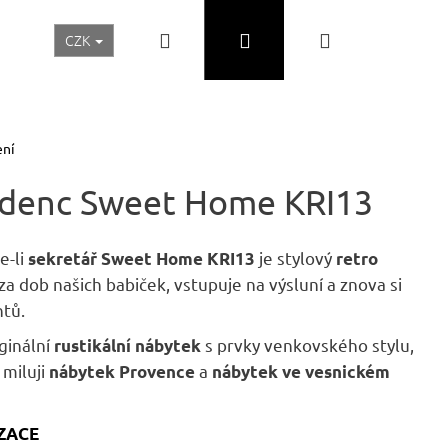
Hledat
Přihlášení
Nákupní
CZK
Realizace a inspirace
Akční ceny
Nábytek Skladem
košík
ení
redenc Sweet Home KRI13
e-li
je stylový
sekretář Sweet Home KRI13
retro
o za dob našich babiček, vstupuje na výsluní a znova si
ntů.
iginální
s prvky venkovského stylu,
rustikální nábytek
 miluji
a
nábytek Provence
nábytek ve vesnickém
Následující
IZACE