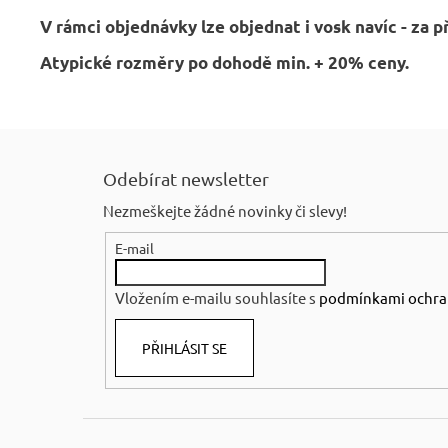
V rámci objednávky lze objednat i vosk navíc - za p
Atypické rozměry po dohodě min. + 20% ceny.
Z
á
Odebírat newsletter
p
Nezmeškejte žádné novinky či slevy!
a
E-mail
t
í
Vložením e-mailu souhlasíte s
podmínkami ochra
PŘIHLÁSIT SE