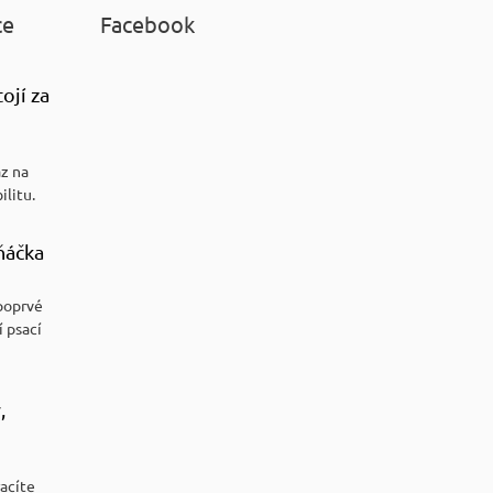
ce
Facebook
ojí za
az na
ilitu.
ňáčka
poprvé
í psací
,
racíte