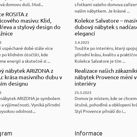
ává domovu duši. Mod...
s fotkami vašeho domova zaříze
naším nábytkem. Je krásné ...
ce ROSITA z
cového masivu: Klid,
Kolekce Salvatore – masi
řeva a stylový design do
dubový nábytek s nadča
ožnice
elegancí
5
3.4.2025
í uspěchané době stále více
Toužíte po interiéru, který spoju
 po klidném útočišti, kde
přírodní krásu, kvalitu a praktičn
e energii a skutečně si ...
Kolekce Salvatore je tím ...
ý nábytek ARIZONA z
Realizace našich zákazník
u: krása masivního dubu v
nábytek Provence mění v
ním designu
interiéry
5
25.3.2025
 nábytek ARIZONA je symbolem
Domov je místem, kde se chceme
 a výjimečnosti. Vyniká přírodní
útulně, pohodlně a obklopeni kr
vysokou odolnost...
Styl Provence přináší do i...
gram
Informace