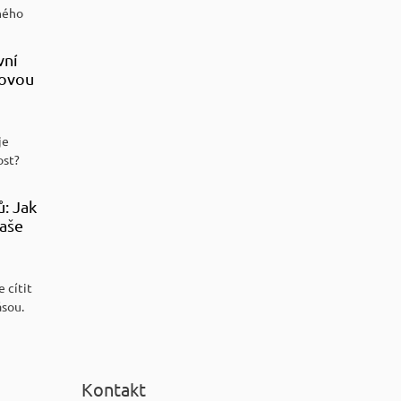
ného
vní
sovou
je
ost?
ů: Jak
aše
 cítit
ásou.
Kontakt