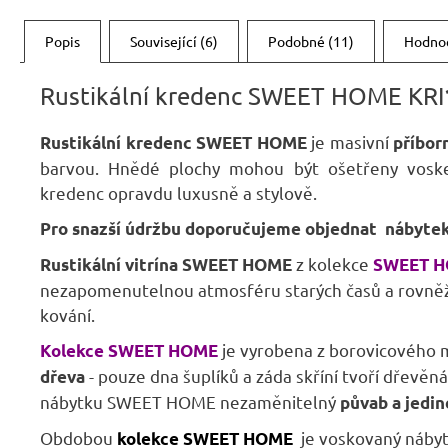
Popis
Související (6)
Podobné (11)
Hodnoc
Rustikální kredenc SWEET HOME KRI
je masivní
Rustikální kredenc SWEET HOME
příbor
barvou. Hnědé plochy mohou být ošetřeny voske
kredenc opravdu luxusně a stylově.
Pro snazší údržbu doporučujeme objednat nábytek 
z kolekce
Rustikální
vitrína SWEET HOME
SWEET 
nezapomenutelnou atmosféru starých časů a rovněž n
kování.
je vyrobena z borovicového 
Kolekce SWEET HOME
- pouze dna šuplíků a záda skříní tvoří dřevěn
dřeva
nábytku SWEET HOME nezaměnitelný
půvab a jedi
Obdobou
je voskovaný náby
kolekce SWEET HOME