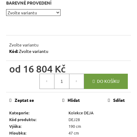
r
BAREVNÉ PROVEDENÍ
u
č
u
j
e
Zvolte variantu
m
Kód:
Zvolte variantu
e
od
16 804 Kč
BUKOVÁ
Měrná
STOLIČKA
DO KOŠÍKU
Z
cena:
MASIVU
MET
TAB08
Zeptat se
Hlídat
Sdílet
ŠTOKRLE
580
Kategorie
:
Kolekce DEJA
Kč
Kód produktu
:
DEJ28
Výška
:
190 cm
Hloubka
:
47 cm