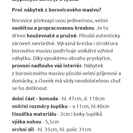
Proč nábytek z borovicového masivu?
Borovice překvapí svou jedinečnou, velmi
. Je to
osobitou a propracovanou kresbou
dřevo
. Působí autenticky
houževnaté a pružné
zároveň nevšedně. Výrazná kresba i struktura
borového masivu podtrhuje unikátní vzhled
nábytku. Díky vysokému obsahu pryskyřice,
. Nábytek
provoní nadlouho váš interiér
z borovicového masivu působí velmi příjemně a
domácky, a člověk má vždy neodolatelnou chuť
se ho dotknout.
- hl. 47cm, d. 118cm
dolní část - komoda
– v.11cm, hl.40cm
vnitřní rozměry šuplíku
- 2cm i boky šuplíků
tloušťka materiálu
- 5,5cm
výška nohou
- hl. 35cm, hl. polic 31cm
vrchní díl