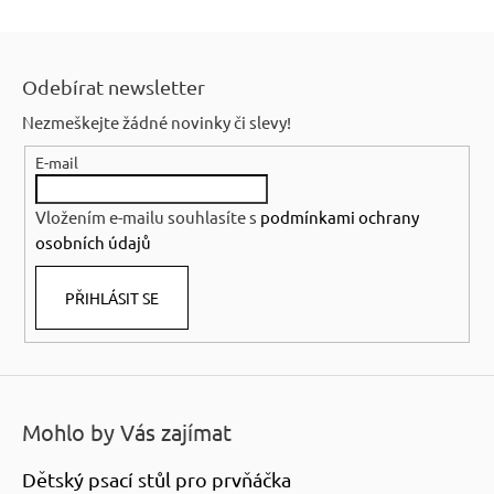
Z
á
Odebírat newsletter
p
Nezmeškejte žádné novinky či slevy!
a
E-mail
t
í
Vložením e-mailu souhlasíte s
podmínkami ochrany
osobních údajů
PŘIHLÁSIT SE
Mohlo by Vás zajímat
Dětský psací stůl pro prvňáčka