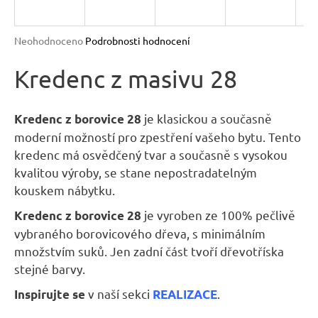
n
a
Průměrné
Neohodnoceno
Podrobnosti hodnocení
j
hodnocení
produktu
Kredenc z masivu 28
í
je
t
0,0
?
z
je klasickou a současně
Kredenc z borovice 28
5
moderní možností pro zpestření vašeho bytu. Tento
hvězdiček.
kredenc má osvědčený tvar a současně s vysokou
kvalitou výroby, se stane nepostradatelným
kouskem nábytku.
HLEDAT
je vyroben ze 100% pečlivě
Kredenc z borovice 28
vybraného borovicového dřeva, s minimálním
množstvím suků. Jen zadní část tvoří dřevotříska
D
stejné barvy.
o
p
v naší sekci
.
Inspirujte se
REALIZACE
o