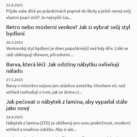
22.9.2025
Půjde vaše dítě po prázdninách poprvé do školy a ještě nemá svůj
vlastní psací stůl? Je nejvyšší čas...
Retro nebo moderní venkov? Jak si vybrat svůj styl
bydlení
30.5.2025
Venkovský styl bydlení je dnes populárnější než kdy dřív. Lidé se
rádi obklopují dřevem, přírodními ...
Barva, která léčí: Jak odstíny nábytku ovlivňují
náladu
27.5.2025
Barvy v interiéru nejsou jen otázkou estetiky. Mnohem víc než
vzhled rozhodují o tom, jak se doma cí...
Jak pečovat o nábytek z lamina, aby vypadal stále
jako nový
24.4.2025
Nábytek z lamina (LTD) je oblíbený pro svou praktičnost, moderní
vzhled a snadnou údržbu. Aby si ale...