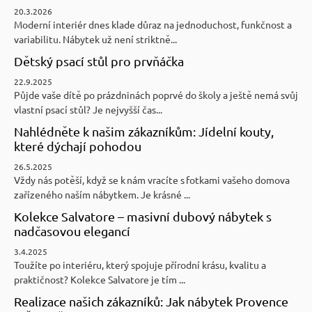
20.3.2026
Moderní interiér dnes klade důraz na jednoduchost, funkčnost a
variabilitu. Nábytek už není striktně...
Dětský psací stůl pro prvňáčka
22.9.2025
Půjde vaše dítě po prázdninách poprvé do školy a ještě nemá svůj
vlastní psací stůl? Je nejvyšší čas...
Nahlédněte k našim zákazníkům: Jídelní kouty,
které dýchají pohodou
26.5.2025
Vždy nás potěší, když se k nám vracíte s fotkami vašeho domova
zařízeného naším nábytkem. Je krásné ...
Kolekce Salvatore – masivní dubový nábytek s
nadčasovou elegancí
3.4.2025
Toužíte po interiéru, který spojuje přírodní krásu, kvalitu a
praktičnost? Kolekce Salvatore je tím ...
Realizace našich zákazníků: Jak nábytek Provence