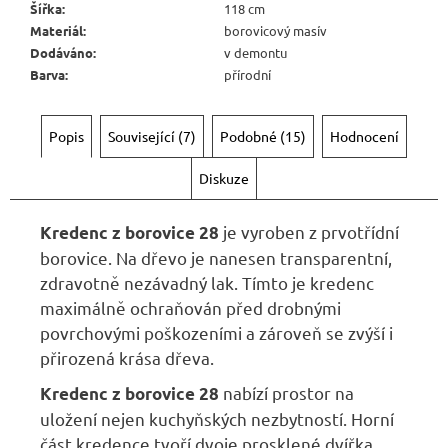
Šířka
:
118 cm
Materiál
:
borovicový masív
Dodáváno
:
v demontu
Barva
:
přírodní
Popis
Související (7)
Podobné (15)
Hodnocení
Diskuze
je vyroben z prvotřídní
Kredenc z borovice 28
borovice. Na dřevo je nanesen transparentní,
zdravotně nezávadný lak. Tímto je kredenc
maximálně ochraňován před drobnými
povrchovými poškozeními a zároveň se zvýší i
přirozená krása dřeva.
nabízí prostor na
Kredenc z borovice 28
uložení nejen kuchyňských nezbytností. Horní
část kredence tvoří dvoje prosklené dvířka,