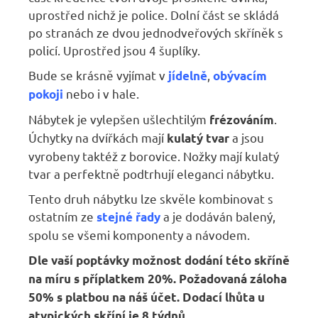
uprostřed nichž je police. Dolní část se skládá
po stranách ze dvou jednodveřových skříněk s
policí. Uprostřed jsou 4 šuplíky.
Bude se krásně vyjímat v
,
jídelně
obývacím
nebo i v hale.
pokoji
Nábytek je vylepšen ušlechtilým
.
frézováním
Úchytky na dvířkách mají
a jsou
kulatý tvar
vyrobeny taktéž z borovice. Nožky mají kulatý
tvar a perfektně podtrhují eleganci nábytku.
Tento druh nábytku lze skvěle kombinovat s
ostatním ze
a je dodáván balený,
stejné řady
spolu se všemi komponenty a návodem.
Dle vaší poptávky možnost dodání této skříně
na míru s příplatkem 20%. Požadovaná záloha
50% s platbou na náš účet. Dodací lhůta u
atypických skříní je 8 týdnů.