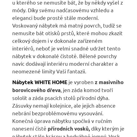
u kterého se nemusíte bát, že by někdy vyšel z
módy. Díky svému nadčasovému vzhledu a
eleganci bude prostě stále moderní.
Voskovaný nábytek má matný povrch, tudíž se
nemusíte bát otisků prstů, které mohou zkazit
celkový dojem i v dokonale zařízeném
interiérů, neboť je velmi snadné udržet tento
nábytek v dokonalé čistotě. Bělené povrchy
navíc dodávají interiéru moderní charakter a
neomezené limity Vaši fantazii.
je vyroben
Nábytek WHITE HOME
z masivního
, jen záda komod tvoří
borovicového dřeva
sololit a záda psacích stolů přírodní dýha.
Zásuvky nemají kolejnice, ale jejich absence
nebrání bezproblémovému vysouvání.
Konečná úprava nábytku spočívá v ručním
nanesení čistě
díky kterým je
přírodních vosků,
nábytek stále krásny a hedvábně jemný. Vosk