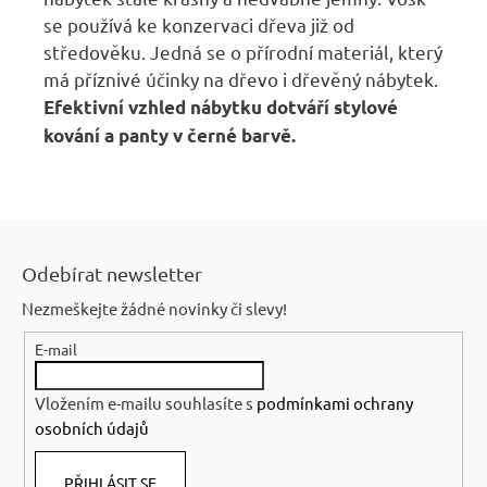
se používá ke konzervaci dřeva již od
středověku. Jedná se o přírodní materiál, který
má příznivé účinky na dřevo i dřevěný nábytek.
Efektivní vzhled nábytku dotváří stylové
kování a panty v černé barvě.
Z
á
Odebírat newsletter
p
Nezmeškejte žádné novinky či slevy!
a
E-mail
t
í
Vložením e-mailu souhlasíte s
podmínkami ochrany
osobních údajů
PŘIHLÁSIT SE