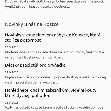
Dubový nábytek ARIZONA je symbolem prestiže a výjimečnosti.
Vyniká přírodní krásou, vysokou odolnost...
Novinky u nás na Kostce
Novinky v koupelnovém nábytku: Kolekce, které
stojí za pozornost
20.3.2026
Moderní interiér dnes klade důraz na jednoduchost, funkčnost a
variabilitu. Nábytek už není striktně...
Dětský psací stůl pro prvňáčka
22.9.2025
Půjde vaše dítě po prázdninách poprvé do školy a ještě nemá svůj
vlastní psací stůl? Je nejvyšší čas...
Nahlédněte k našim zákazníkům: Jídelní kouty,
které dýchají pohodou
26.5.2025
Vždy nás potěší, když se k nám vracíte s fotkami vašeho domova