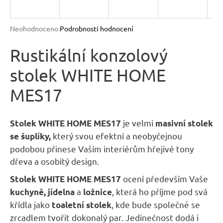
R
n
a
M
Průměrné
Neohodnoceno
Podrobnosti hodnocení
j
hodnocení
A
produktu
Rustikální konzolový
í
je
t
stolek WHITE HOME
0,0
?
z
MES17
5
hvězdiček.
je velmi
Stolek WHITE HOME MES17
masivní
stolek
který svou efektní a neobyčejnou
se šuplíky,
HLEDAT
podobou přinese Vaším interiérům hřejivé tony
dřeva a osobitý design.
D
ocení především Vaše
Stolek WHITE HOME MES17
o
a
, která ho příjme pod svá
kuchyně, jídelna
ložnice
p
křídla jako
, kde bude společně se
toaletní stolek
o
zrcadlem tvořit dokonalý par. Jedinečnost dodá i