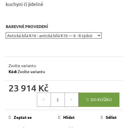
r
kuchyni či jídelně
u
č
u
BAREVNÉ PROVEDENÍ
j
e
m
e
Zvolte variantu
RUSTIKÁLNÍ
Kód:
Zvolte variantu
JÍDELNÍ
STŮL
SWEET
23 914 Kč
HOME
MES1
Měrná
7
DO KOŠÍKU
cena:
344
Kč
Původně:
Zeptat se
Hlídat
Sdílet
8
160