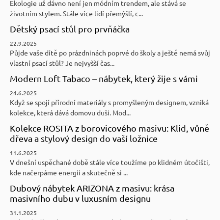
Ekologie už dávno není jen módním trendem, ale stává se
životním stylem. Stále více lidí přemýšlí, c...
Dětský psací stůl pro prvňáčka
22.9.2025
Půjde vaše dítě po prázdninách poprvé do školy a ještě nemá svůj
vlastní psací stůl? Je nejvyšší čas...
Modern Loft Tabaco – nábytek, který žije s vámi
24.6.2025
Když se spojí přírodní materiály s promyšleným designem, vzniká
kolekce, která dává domovu duši. Mod...
Kolekce ROSITA z borovicového masivu: Klid, vůně
dřeva a stylový design do vaší ložnice
11.6.2025
V dnešní uspěchané době stále více toužíme po klidném útočišti,
kde načerpáme energii a skutečně si ...
Dubový nábytek ARIZONA z masivu: krása
masivního dubu v luxusním designu
31.1.2025