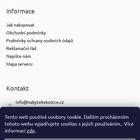
Informace
Jak nakupovat
Obchodní podmínky
Podmínky ochrany osobních údajů
Reklamační řád
Napište nám
Mapa serveru
Kontakt
info
@
nabytekvkostce.cz
+420 606 065 259
Tento web používá soubory cookie. Dalším procházením
+420 601 116 371
tohoto webu vyjadřujete souhlas s jejich používáním.. Více
https://www.facebook.com/nabytekvkostce.cz/
informací
zde
.
nabytek_v_kostce