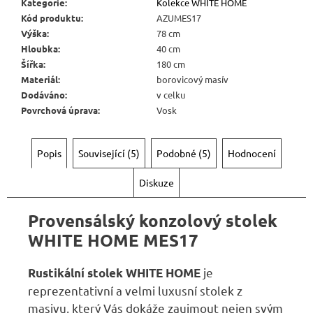
Kč
Kategorie
:
Kolekce WHITE HOME
Kód produktu
:
AZUMES17
Výška
:
78 cm
Hloubka
:
40 cm
Šířka
:
180 cm
Materiál
:
borovicový masív
Dodáváno
:
v celku
Povrchová úprava
:
Vosk
Popis
Související (5)
Podobné (5)
Hodnocení
Diskuze
Provensálský konzolový stolek
WHITE HOME MES17
je
Rustikální stolek WHITE HOME
reprezentativní a velmi luxusní stolek z
masivu, který Vás dokáže zaujmout nejen svým