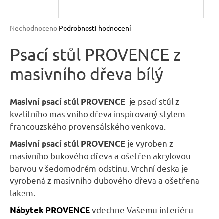
R
n
a
M
Průměrné
Neohodnoceno
Podrobnosti hodnocení
j
hodnocení
A
produktu
Psací stůl PROVENCE z
í
je
t
masivního dřeva bílý
0,0
?
z
5
hvězdiček.
je psací stůl z
Masivní psací stůl PROVENCE
kvalitního masivního dřeva inspirovaný stylem
francouzského provensálského venkova.
HLEDAT
je vyroben z
Masivní psací stůl PROVENCE
masivního bukového dřeva a ošetřen akrylovou
barvou v šedomodrém odstínu. Vrchní deska je
D
vyrobená z masivního dubového dřeva a ošetřena
o
lakem.
p
vdechne Vašemu interiéru
Nábytek
PROVENCE
o