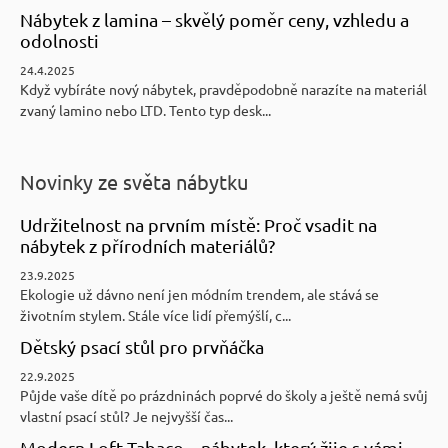
Nábytek z lamina – skvělý poměr ceny, vzhledu a
odolnosti
24.4.2025
Když vybíráte nový nábytek, pravděpodobně narazíte na materiál
zvaný lamino nebo LTD. Tento typ desk...
Novinky ze světa nábytku
Udržitelnost na prvním místě: Proč vsadit na
nábytek z přírodních materiálů?
23.9.2025
Ekologie už dávno není jen módním trendem, ale stává se
životním stylem. Stále více lidí přemýšlí, c...
Dětský psací stůl pro prvňáčka
22.9.2025
Půjde vaše dítě po prázdninách poprvé do školy a ještě nemá svůj
vlastní psací stůl? Je nejvyšší čas...
Modern Loft Tabaco – nábytek, který žije s vámi