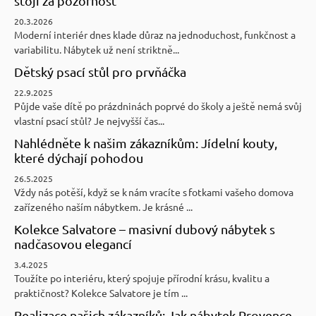
stojí za pozornost
20.3.2026
Moderní interiér dnes klade důraz na jednoduchost, funkčnost a
variabilitu. Nábytek už není striktně...
Dětský psací stůl pro prvňáčka
22.9.2025
Půjde vaše dítě po prázdninách poprvé do školy a ještě nemá svůj
vlastní psací stůl? Je nejvyšší čas...
Nahlédněte k našim zákazníkům: Jídelní kouty,
které dýchají pohodou
26.5.2025
Vždy nás potěší, když se k nám vracíte s fotkami vašeho domova
zařízeného naším nábytkem. Je krásné ...
Kolekce Salvatore – masivní dubový nábytek s
nadčasovou elegancí
3.4.2025
Toužíte po interiéru, který spojuje přírodní krásu, kvalitu a
praktičnost? Kolekce Salvatore je tím ...
Realizace našich zákazníků: Jak nábytek Provence