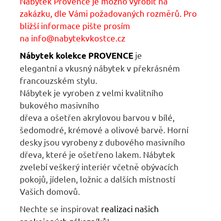
Nábytek Provence je možno vyrobit na
zakázku, dle Vámi požadovaných rozměrů. Pro
bližší informace pište prosím
na
info@nabytekvkostce.cz
je
Nábytek kolekce PROVENCE
elegantní
a
vkusný nábytek
v
překrásném
francouzském stylu.
Nábytek
je
vyroben
z
velmi kvalitního
bukového masivního
dřeva
a
ošetřen
akrylovou barvou v bílé,
šedomodré, krémové a olivové barvě. Horní
desky jsou vyrobeny z dubového masivního
dřeva, které je ošetřeno lakem. Nábytek
zvelebí veškerý interiér včetně obývacích
pokojů, jídelen, ložnic
a
dalších místností
Vašich domovů.
Nechte se inspirovat
r
ealizaci našich