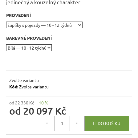
r
jedinečný a kouzelný charakter
.
u
PROVEDENÍ
č
u
j
BAREVNÉ PROVEDENÍ
e
m
e
RUSTIKÁLNÍ
LAVICE
Zvolte variantu
SWEET
Kód:
Zvolte variantu
HOME
BAX25
S
od 22 330 Kč
–10 %
ÚLOŽNÝM
od
20 097 Kč
PROSTOREM
6
Měrná
048
DO KOŠÍKU
cena:
Kč
Původně: