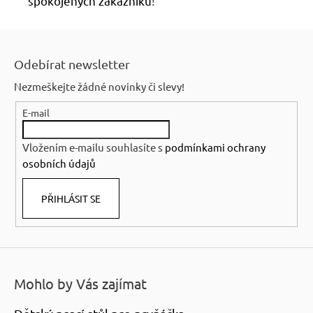
spokojených zákazníků
!
Z
á
Odebírat newsletter
p
Nezmeškejte žádné novinky či slevy!
a
E-mail
t
í
Vložením e-mailu souhlasíte s
podmínkami ochrany
osobních údajů
PŘIHLÁSIT SE
Mohlo by Vás zajímat