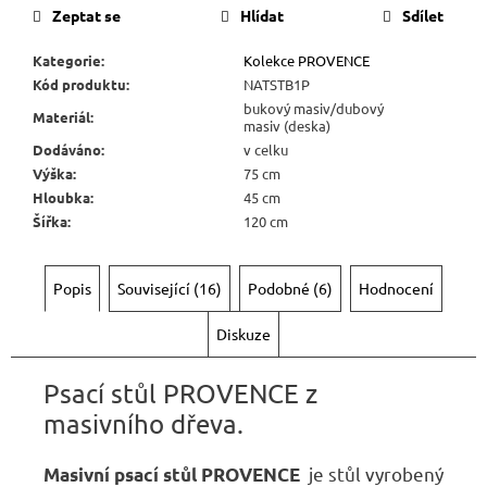
6
Zeptat se
Hlídat
Sdílet
720
Kč
Kategorie
:
Kolekce PROVENCE
Kód produktu
:
NATSTB1P
bukový masiv/dubový
Materiál
:
masiv (deska)
Dodáváno
:
v celku
Výška
:
75 cm
Hloubka
:
45 cm
Šířka
:
120 cm
Popis
Související (16)
Podobné (6)
Hodnocení
Diskuze
Psací stůl PROVENCE z
masivního dřeva.
je stůl vyrobený
Masivní psací stůl PROVENCE