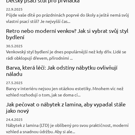
Dětský psací stůl pro prvňáčka
22.9.2025
Půjde vaše dítě po prázdninách poprvé do školy a ještě nemá svůj
vlastní psací stůl? Je nejvyšší čas...
Retro nebo moderní venkov? Jak si vybrat svůj styl
bydlení
30.5.2025
Venkovský styl bydlení je dnes populárnější než kdy dřív. Lidé se
rádi obklopují dřevem, přírodními ...
Barva, která léčí: Jak odstíny nábytku ovlivňují
náladu
27.5.2025
Barvy v interiéru nejsou jen otázkou estetiky. Mnohem víc než
vzhled rozhodují o tom, jak se doma cí...
Jak pečovat o nábytek z lamina, aby vypadal stále
jako nový
24.4.2025
Nábytek z lamina (LTD) je oblíbený pro svou praktičnost, moderní
vzhled a snadnou údržbu. Aby si ale...