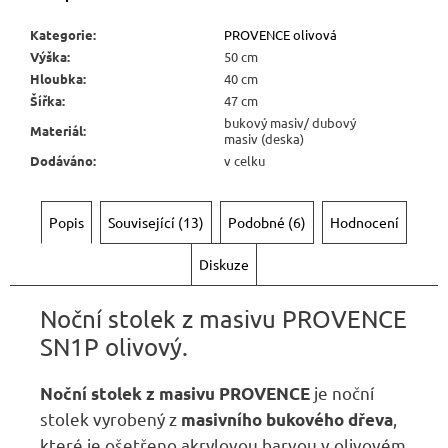
Kategorie
:
PROVENCE olivová
Výška
:
50 cm
Hloubka
:
40 cm
Šířka
:
47 cm
bukový masiv/ dubový
Materiál
:
masiv (deska)
Dodáváno
:
v celku
Popis
Související (13)
Podobné (6)
Hodnocení
Diskuze
Noční stolek z masivu PROVENCE
SN1P
olivový.
je noční
Noční stolek z masivu PROVENCE
stolek vyrobený z
,
masivního bukového dřeva
které je ošetřeno akrylovou barvou v olivovém