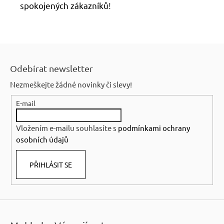
spokojených zákazníků
!
Z
á
Odebírat newsletter
p
Nezmeškejte žádné novinky či slevy!
a
E-mail
t
í
Vložením e-mailu souhlasíte s
podmínkami ochrany
osobních údajů
PŘIHLÁSIT SE