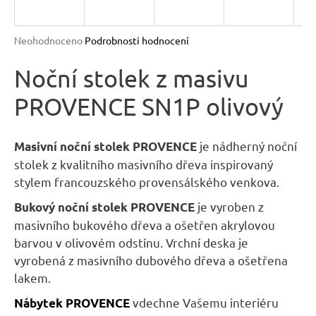
R
n
a
M
Průměrné
Neohodnoceno
Podrobnosti hodnocení
j
hodnocení
A
produktu
Noční stolek z masivu
í
je
t
PROVENCE SN1P olivový
0,0
?
z
5
hvězdiček.
je nádherný noční
Masivní noční stolek PROVENCE
stolek z kvalitního masivního dřeva inspirovaný
stylem francouzského provensálského venkova.
HLEDAT
je vyroben z
Bukový noční stolek PROVENCE
masivního bukového dřeva a ošetřen akrylovou
barvou v olivovém odstínu. Vrchní deska je
D
vyrobená z masivního dubového dřeva a ošetřena
o
lakem.
p
vdechne Vašemu interiéru
Nábytek
PROVENCE
o