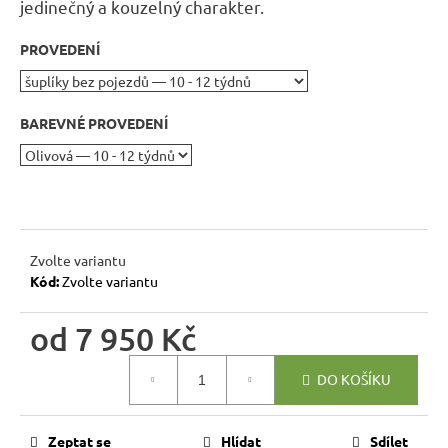
r
jedinečný a kouzelný charakter
.
u
PROVEDENÍ
č
u
j
BAREVNÉ PROVEDENÍ
e
m
e
JÍDELNÍ
ŽIDLE
Zvolte variantu
MEXICANA
Kód:
Zvolte variantu
SIL25
2
od
7 950 Kč
403
Kč
Původně:
Měrná
DO KOŠÍKU
2
cena:
670
Kč
Zeptat se
Hlídat
Sdílet