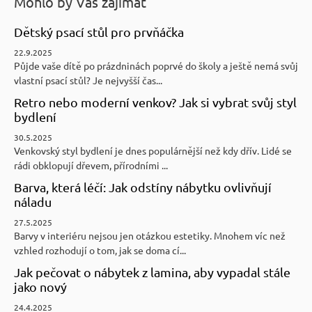
Mohlo by Vás zajímat
Dětský psací stůl pro prvňáčka
22.9.2025
Půjde vaše dítě po prázdninách poprvé do školy a ještě nemá svůj
vlastní psací stůl? Je nejvyšší čas...
Retro nebo moderní venkov? Jak si vybrat svůj styl
bydlení
30.5.2025
Venkovský styl bydlení je dnes populárnější než kdy dřív. Lidé se
rádi obklopují dřevem, přírodními ...
Barva, která léčí: Jak odstíny nábytku ovlivňují
náladu
27.5.2025
Barvy v interiéru nejsou jen otázkou estetiky. Mnohem víc než
vzhled rozhodují o tom, jak se doma cí...
Jak pečovat o nábytek z lamina, aby vypadal stále
jako nový
24.4.2025