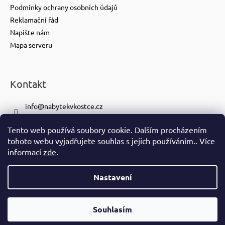
Podmínky ochrany osobních údajů
Reklamační řád
Napište nám
Mapa serveru
Kontakt
info
@
nabytekvkostce.cz
+420 606 065 259
Tento web používá soubory cookie. Dalším procházením
+420 601 116 371
tohoto webu vyjadřujete souhlas s jejich používáním.. Více
https://www.facebook.com/nabytekvkostce.cz/
informací
zde
.
nabytek_v_kostce
Nastavení
Vytvořil Shoptet
Copyright 2026
nabytek-v-kostce.cz
. Všechna práva vyhrazena.
Souhlasím
Ve spolupráci se
S!CK Studiem