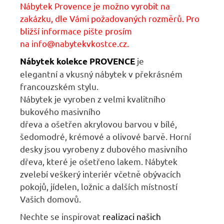
Nábytek Provence je možno vyrobit na
zakázku, dle Vámi požadovaných rozměrů. Pro
bližší informace pište prosím
na
info@nabytekvkostce.cz.
je
Nábytek kolekce PROVENCE
elegantní
a
vkusný nábytek
v
překrásném
francouzském stylu.
Nábytek
je
vyroben
z
velmi kvalitního
bukového masivního
dřeva
a
ošetřen
akrylovou barvou v bílé,
šedomodré, krémové a olivové barvě. Horní
desky jsou vyrobeny z dubového masivního
dřeva, které je ošetřeno lakem. Nábytek
zvelebí veškerý interiér včetně obývacích
pokojů, jídelen, ložnic
a
dalších místností
Vašich domovů.
Nechte se inspirovat
r
ealizaci našich