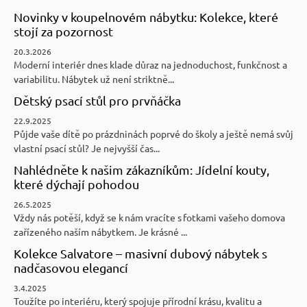
Novinky v koupelnovém nábytku: Kolekce, které
stojí za pozornost
20.3.2026
Moderní interiér dnes klade důraz na jednoduchost, funkčnost a
variabilitu. Nábytek už není striktně...
Dětský psací stůl pro prvňáčka
22.9.2025
Půjde vaše dítě po prázdninách poprvé do školy a ještě nemá svůj
vlastní psací stůl? Je nejvyšší čas...
Nahlédněte k našim zákazníkům: Jídelní kouty,
které dýchají pohodou
26.5.2025
Vždy nás potěší, když se k nám vracíte s fotkami vašeho domova
zařízeného naším nábytkem. Je krásné ...
Kolekce Salvatore – masivní dubový nábytek s
nadčasovou elegancí
3.4.2025
Toužíte po interiéru, který spojuje přírodní krásu, kvalitu a