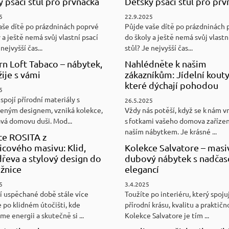
 psací stůl pro prvňáčka
Dětský psací stůl pro prv
5
22.9.2025
aše dítě po prázdninách poprvé
Půjde vaše dítě po prázdninách 
 a ještě nemá svůj vlastní psací
do školy a ještě nemá svůj vlastn
nejvyšší čas...
stůl? Je nejvyšší čas...
n Loft Tabaco – nábytek,
Nahlédněte k našim
žije s vámi
zákazníkům: Jídelní kouty
které dýchají pohodou
5
spojí přírodní materiály s
26.5.2025
eným designem, vzniká kolekce,
Vždy nás potěší, když se k nám v
ává domovu duši. Mod...
s fotkami vašeho domova zaříze
naším nábytkem. Je krásné ...
ce ROSITA z
cového masivu: Klid,
Kolekce Salvatore – masi
řeva a stylový design do
dubový nábytek s nadča
ožnice
elegancí
5
3.4.2025
í uspěchané době stále více
Toužíte po interiéru, který spoju
 po klidném útočišti, kde
přírodní krásu, kvalitu a praktičn
e energii a skutečně si ...
Kolekce Salvatore je tím ...