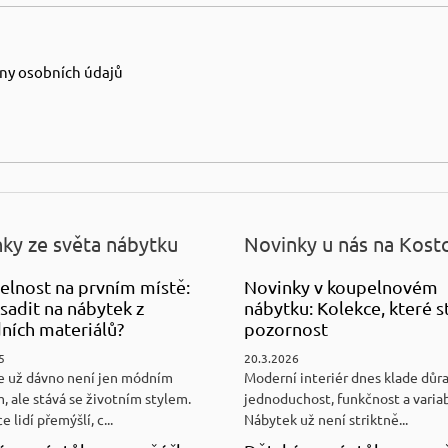
ny osobních údajů
ky ze světa nábytku
Novinky u nás na Kost
elnost na prvním místě:
Novinky v koupelnovém
sadit na nábytek z
nábytku: Kolekce, které st
ních materiálů?
pozornost
5
20.3.2026
e už dávno není jen módním
Moderní interiér dnes klade důr
, ale stává se životním stylem.
jednoduchost, funkčnost a variab
e lidí přemýšlí, c...
Nábytek už není striktně...