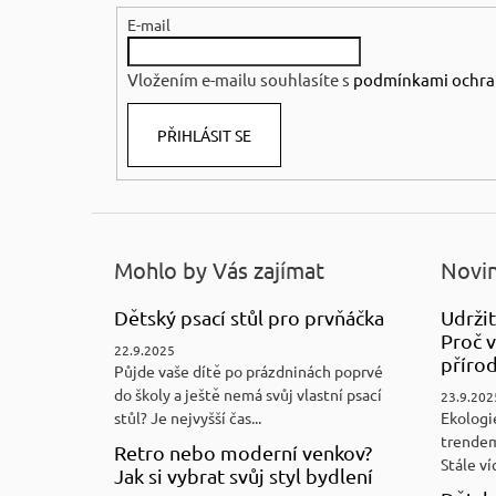
E-mail
t
í
Vložením e-mailu souhlasíte s
podmínkami ochra
PŘIHLÁSIT SE
Mohlo by Vás zajímat
Novin
Dětský psací stůl pro prvňáčka
Udržit
Proč v
22.9.2025
přírod
Půjde vaše dítě po prázdninách poprvé
do školy a ještě nemá svůj vlastní psací
23.9.202
stůl? Je nejvyšší čas...
Ekologi
trendem
Retro nebo moderní venkov?
Stále víc
Jak si vybrat svůj styl bydlení