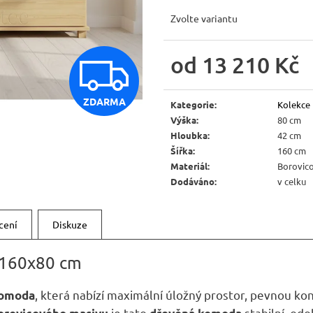
JÍDELNÍ ŽIDLE MEXICANA SIL25
RUSTIKÁLNÍ LA
BAX25 S ÚLOŽ
Zvolte variantu
2 403 Kč
Původně:
2 670 Kč
6 048 Kč
Původně:
6 720 
Z
od
13 210 Kč
Měrná
cena:
ZDARMA
Kategorie
:
Kolekce
D
Výška
:
80 cm
Hloubka
:
42 cm
Šířka
:
160 cm
A
Materiál
:
Borovic
Dodáváno
:
v celku
R
cení
Diskuze
M
 160x80 cm
, která nabízí maximální úložný prostor, pevnou ko
komoda
je tato
stabilní, odo