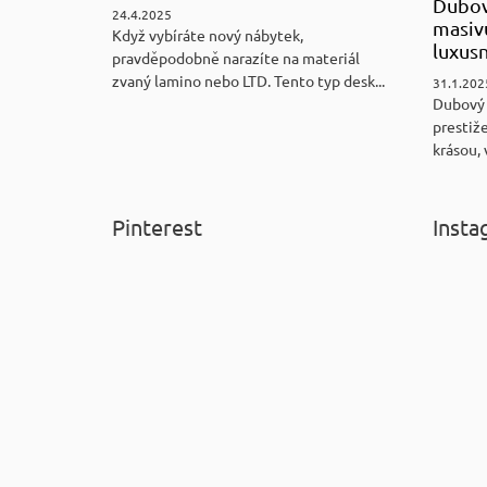
Dubov
24.4.2025
masiv
Když vybíráte nový nábytek,
luxus
pravděpodobně narazíte na materiál
zvaný lamino nebo LTD. Tento typ desk...
31.1.202
Dubový
prestiže
krásou, 
Pinterest
Insta