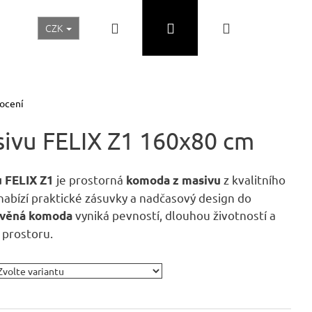
Hledat
Přihlášení
Nákupní
CZK
Realizace a inspirace
Akční ceny
Nábytek Skladem
košík
ocení
ivu FELIX Z1 160x80 cm
je prostorná
z kvalitního
 FELIX Z1
komoda z masivu
nabízí praktické zásuvky a nadčasový design do
vyniká pevností, dlouhou životností a
evěná komoda
 prostoru.
Následující