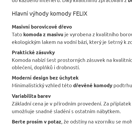
b
Hlavní výhody komody FELIX
Masivní borovicové dřevo
Tato
je vyrobena z kvalitního boro
komoda z masivu
ekologickým lakem na vodní bázi, který je šetrný k z
Praktické zásuvky
Komoda nabízí šest prostorných zásuvek na kvalitních
oblečení, doplňků i drobností.
Moderní design bez úchytek
Minimalistický vzhled této
podtrhuj
dřevěné komody
Variabilita barev
Základní cena je v přírodním provedení. Za příplate
umožňuje snadné sladění s ostatním nábytkem.
, že odstíny na vzorníku se moh
Berte prosím v potaz