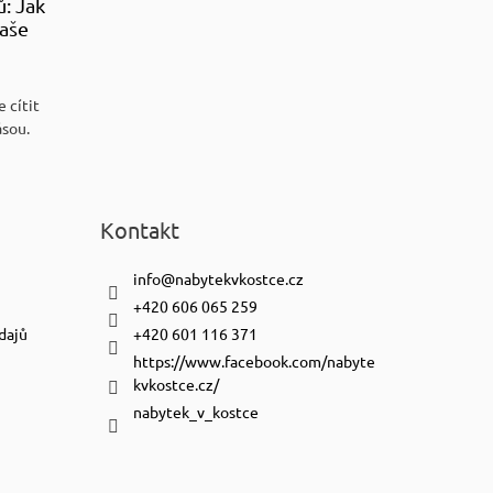
ů: Jak
aše
 cítit
ásou.
Kontakt
info
@
nabytekvkostce.cz
+420 606 065 259
dajů
+420 601 116 371
https://www.facebook.com/nabyte
kvkostce.cz/
nabytek_v_kostce