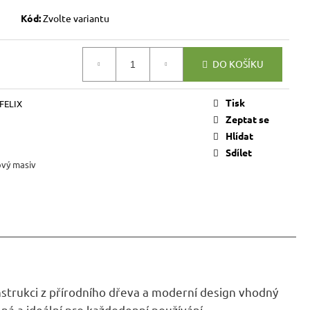
VICE SWEET HOME
NÝM PROSTOREM
Kód:
Zvolte variantu
Kč
DO KOŠÍKU
Tisk
 FELIX
Zeptat se
Hlídat
Sdílet
ový masiv
nstrukci z přírodního dřeva a moderní design vhodný
lná a ideální pro každodenní používání.