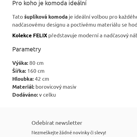
Pro koho je komoda ideální
Tato
je ideální volbou pro každéh
šuplíková komoda
nadčasovému designu a poctivému materiálu se hodí 
představuje moderní a nadčasový náby
Kolekce FELIX
Parametry
80 cm
Výška:
160 cm
Šířka:
42 cm
Hloubka:
borovicový masiv
Materiál:
v celku
Dodáváno:
Z
á
Odebírat newsletter
p
Nezmeškejte žádné novinky či slevy!
a