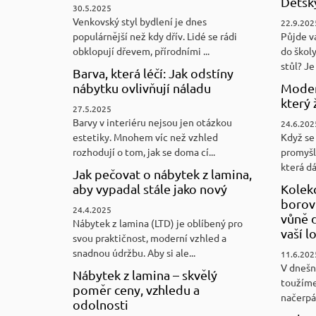
Dětský
30.5.2025
Venkovský styl bydlení je dnes
22.9.202
populárnější než kdy dřív. Lidé se rádi
Půjde v
obklopují dřevem, přírodními ...
do školy
stůl? Je 
Barva, která léčí: Jak odstíny
nábytku ovlivňují náladu
Moder
který 
27.5.2025
Barvy v interiéru nejsou jen otázkou
24.6.202
estetiky. Mnohem víc než vzhled
Když se 
rozhodují o tom, jak se doma cí...
promyšl
která d
Jak pečovat o nábytek z lamina,
aby vypadal stále jako nový
Kolek
borovi
24.4.2025
vůně d
Nábytek z lamina (LTD) je oblíbený pro
vaší l
svou praktičnost, moderní vzhled a
snadnou údržbu. Aby si ale...
11.6.202
V dnešn
Nábytek z lamina – skvělý
toužíme
poměr ceny, vzhledu a
načerpám
odolnosti