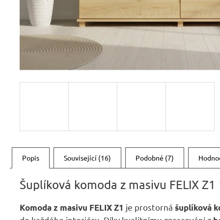
RUSTIKÁLNÍ ŽIDLE SWEET HOME SIL25
2 601 Kč
Původně:
2 890 Kč
Popis
Související (16)
Podobné (7)
Hodno
Šuplíková komoda z masivu FELIX Z1
je prostorná
Komoda z masivu FELIX Z1
šuplíková 
do každého interiéru. Díky kvalitnímu zpracování z