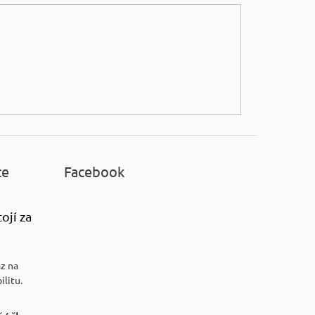
ce
Facebook
ojí za
az na
ilitu.