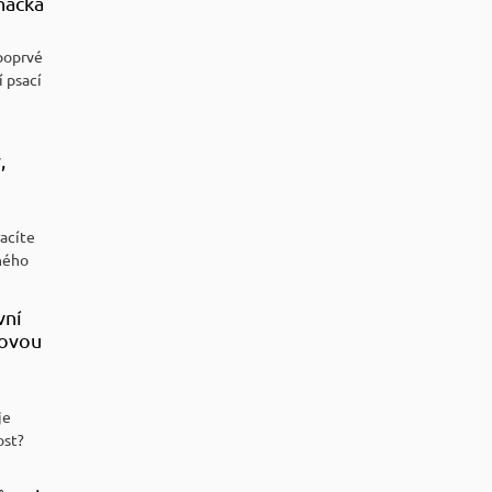
ňáčka
poprvé
í psací
,
racíte
ného
vní
sovou
je
ost?