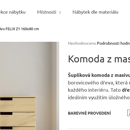
ekce nábytku
Místnosti
Nábytek dle materiálu
vu FELIX Z1 160x80 cm
Co potřebujete najít?
Průměrné
Neohodnoceno
Podrobnosti hodn
hodnocení
HLEDAT
produktu
Komoda z mas
je
0,0
z
Šuplíková komoda z masivu
5
Doporučujeme
borovicového dřeva, která 
hvězdiček.
každého interiéru. Tato
dř
ideálním využitím úložného
BAREVNÉ PROVEDENÍ