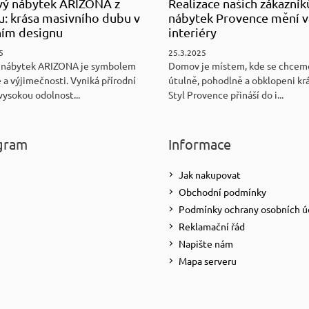
ý nábytek ARIZONA z
Realizace našich zákazník
u: krása masivního dubu v
nábytek Provence mění v
ním designu
interiéry
5
25.3.2025
 nábytek ARIZONA je symbolem
Domov je místem, kde se chceme
 a výjimečnosti. Vyniká přírodní
útulně, pohodlně a obklopeni kr
vysokou odolnost...
Styl Provence přináší do i...
gram
Informace
Jak nakupovat
Obchodní podmínky
Podmínky ochrany osobních ú
Reklamační řád
Napište nám
Mapa serveru