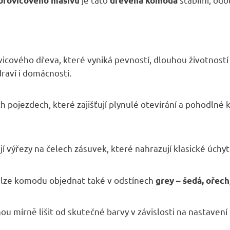
A
orovicového masivu
dřevěná komoda
vicového dřeva, které vyniká pevností, dlouhou životností
draví i domácnosti.
 pojezdech, které zajišťují plynulé otevírání a pohodlné 
í výřezy na čelech zásuvek, které nahrazují klasické úchy
k lze komodu objednat také v odstínech
grey – šedá, ořech
ou mírně lišit od skutečné barvy v závislosti na nastavení