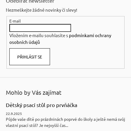
Odebírat newsletter
p
Nezmeškejte žádné novinky či slevy!
a
E-mail
t
í
Vložením e-mailu souhlasíte s
podmínkami ochrany
osobních údajů
PŘIHLÁSIT SE
Mohlo by Vás zajímat
Dětský psací stůl pro prvňáčka
22.9.2025
Půjde vaše dítě po prázdninách poprvé do školy a ještě nemá svůj
vlastní psací stůl? Je nejvyšší čas...