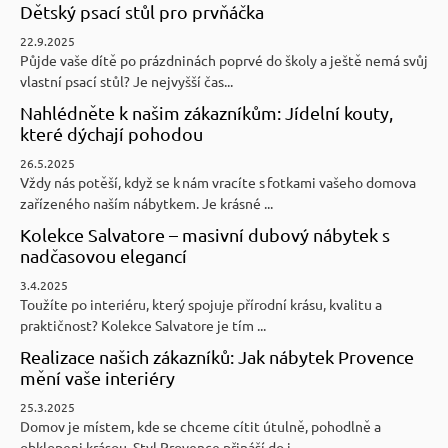
Dětský psací stůl pro prvňáčka
22.9.2025
Půjde vaše dítě po prázdninách poprvé do školy a ještě nemá svůj
vlastní psací stůl? Je nejvyšší čas...
Nahlédněte k našim zákazníkům: Jídelní kouty,
které dýchají pohodou
26.5.2025
Vždy nás potěší, když se k nám vracíte s fotkami vašeho domova
zařízeného naším nábytkem. Je krásné ...
Kolekce Salvatore – masivní dubový nábytek s
nadčasovou elegancí
3.4.2025
Toužíte po interiéru, který spojuje přírodní krásu, kvalitu a
praktičnost? Kolekce Salvatore je tím ...
Realizace našich zákazníků: Jak nábytek Provence
mění vaše interiéry
25.3.2025
Domov je místem, kde se chceme cítit útulně, pohodlně a
obklopeni krásou. Styl Provence přináší do i...