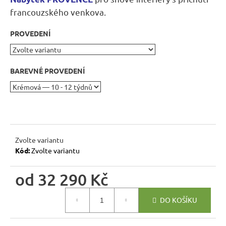
r
francouzského venkova.
u
č
PROVEDENÍ
u
j
e
BAREVNÉ PROVEDENÍ
m
e
DŘEVĚNÝ
TABURET
MEXICANA
Zvolte variantu
SIL02
Kód:
Zvolte variantu
40X40
CM
od
32 290 Kč
1
134
Kč
Měrná
DO KOŠÍKU
Původně:
cena:
1
260