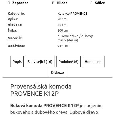
Kč
Zeptat se
Hlídat
Sdílet
Kategorie
:
Kolekce PROVENCE
Výška
:
90 cm
Hloubka
:
45 cm
Šířka
:
200 cm
bukové dřevo / dubový
Materiál
:
masiv (deska)
Dodáváno
:
v celku
Popis
Související (16)
Podobné (6)
Hodnocení
Diskuze
Provensálská komoda
PROVENCE K12P
je spojením
Buková komoda PROVENCE K12P
bukového a dubového dřeva. Dubové dřevo