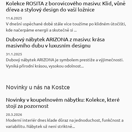
Kolekce ROSITA z borovicového masivu: Klid, vůně
dřeva a stylový design do vaší ložnice
11.6.2025
V dnešní uspěchané době stále více toužíme po klidném útočišti,
kde načerpáme energii a skutečně si ...
Dubový nábytek ARIZONA z masivu: krása
masivního dubu v luxusním designu
31.1.2025
Dubový nábytek ARIZONA je symbolem prestiže a výjimečnosti.
Vyniká přírodní krásou, vysokou odolnost...
Novinky u nás na Kostce
Novinky v koupelnovém nábytku: Kolekce, které
stojí za pozornost
20.3.2026
Moderní interiér dnes klade důraz na jednoduchost, funkčnost a
variabilitu. Nábytek už není striktně...