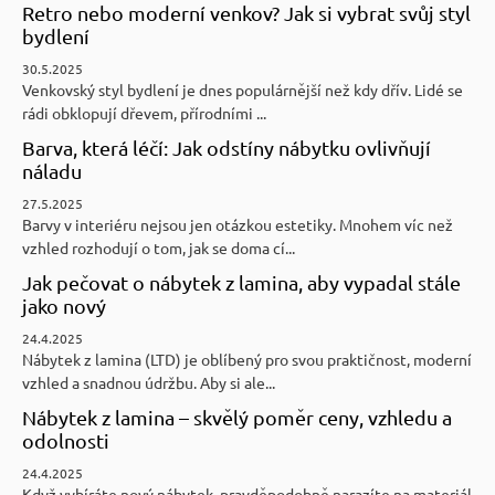
Retro nebo moderní venkov? Jak si vybrat svůj styl
bydlení
30.5.2025
Venkovský styl bydlení je dnes populárnější než kdy dřív. Lidé se
rádi obklopují dřevem, přírodními ...
Barva, která léčí: Jak odstíny nábytku ovlivňují
náladu
27.5.2025
Barvy v interiéru nejsou jen otázkou estetiky. Mnohem víc než
vzhled rozhodují o tom, jak se doma cí...
Jak pečovat o nábytek z lamina, aby vypadal stále
jako nový
24.4.2025
Nábytek z lamina (LTD) je oblíbený pro svou praktičnost, moderní
vzhled a snadnou údržbu. Aby si ale...
Nábytek z lamina – skvělý poměr ceny, vzhledu a
odolnosti
24.4.2025
Když vybíráte nový nábytek, pravděpodobně narazíte na materiál