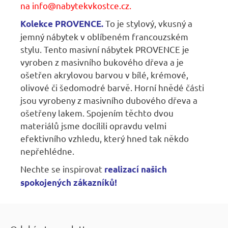
na
info@nabytekvkostce.cz.
To je stylový, vkusný a
Kolekce PROVENCE.
jemný nábytek v oblíbeném francouzském
stylu. Tento masivní nábytek PROVENCE je
vyroben z masivního bukového dřeva a je
ošetřen akrylovou barvou v bílé, krémové,
olivové či šedomodré barvě. Horní hnědé části
jsou vyrobeny z masivního dubového dřeva a
ošetřeny lakem. Spojením těchto dvou
materiálů jsme docílili opravdu velmi
efektivního vzhledu, který hned tak někdo
nepřehlédne.
Nechte se inspirovat
r
ealizací našich
spokojených zákazníků
!
Z
á