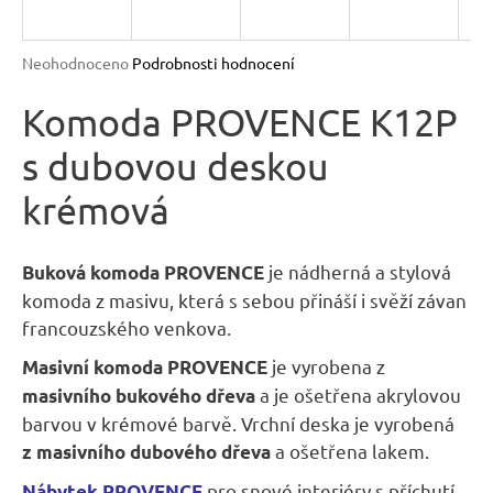
R
n
a
M
Průměrné
Neohodnoceno
Podrobnosti hodnocení
j
hodnocení
A
produktu
Komoda PROVENCE K12P
í
je
t
s dubovou deskou
0,0
?
z
krémová
5
hvězdiček.
je nádherná a stylová
Buková komoda PROVENCE
komoda z masivu, která s sebou přináší i svěží závan
HLEDAT
francouzského venkova.
je vyrobena z
Masivní komoda PROVENCE
D
a je ošetřena akrylovou
masivního bukového
dřeva
o
barvou v krémové barvě. Vrchní deska je vyrobená
p
a ošetřena lakem.
z masivního dubového dřeva
o
pro
snové interiéry s příchutí
Nábytek PROVENCE