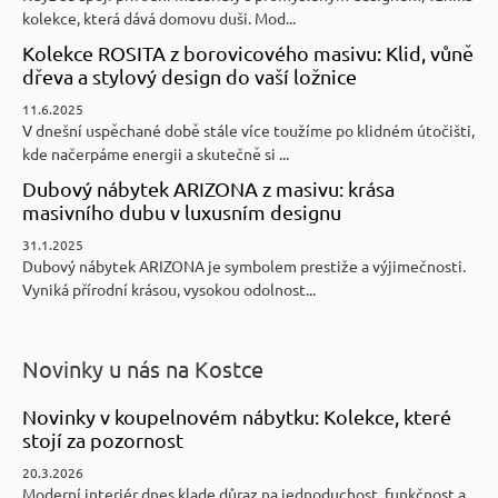
kolekce, která dává domovu duši. Mod...
Kolekce ROSITA z borovicového masivu: Klid, vůně
dřeva a stylový design do vaší ložnice
11.6.2025
V dnešní uspěchané době stále více toužíme po klidném útočišti,
kde načerpáme energii a skutečně si ...
Dubový nábytek ARIZONA z masivu: krása
masivního dubu v luxusním designu
31.1.2025
Dubový nábytek ARIZONA je symbolem prestiže a výjimečnosti.
Vyniká přírodní krásou, vysokou odolnost...
Novinky u nás na Kostce
Novinky v koupelnovém nábytku: Kolekce, které
stojí za pozornost
20.3.2026
Moderní interiér dnes klade důraz na jednoduchost, funkčnost a