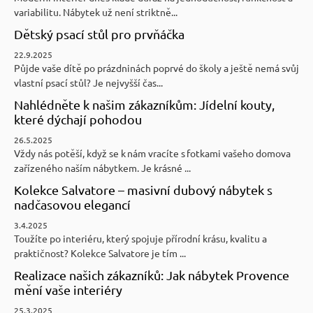
variabilitu. Nábytek už není striktně...
Dětský psací stůl pro prvňáčka
22.9.2025
Půjde vaše dítě po prázdninách poprvé do školy a ještě nemá svůj
vlastní psací stůl? Je nejvyšší čas...
Nahlédněte k našim zákazníkům: Jídelní kouty,
které dýchají pohodou
26.5.2025
Vždy nás potěší, když se k nám vracíte s fotkami vašeho domova
zařízeného naším nábytkem. Je krásné ...
Kolekce Salvatore – masivní dubový nábytek s
nadčasovou elegancí
3.4.2025
Toužíte po interiéru, který spojuje přírodní krásu, kvalitu a
praktičnost? Kolekce Salvatore je tím ...
Realizace našich zákazníků: Jak nábytek Provence
mění vaše interiéry
25.3.2025