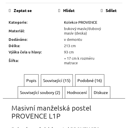
Zeptat se
Hlídat
Sdílet
Kategorie
:
Kolekce PROVENCE
bukový masiv/dubový
Materiál
:
masiv (deska)
Dodáváno
:
v demontu
Délka
:
213 cm
Výška čela u hlavy
:
93 cm
+ 17 cm k rozměru
Šířka
:
matrace
Popis
Související (15)
Podobné (16)
Související soubory (2)
Hodnocení
Diskuze
Masivní manželská postel
PROVENCE L1P