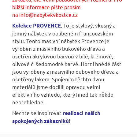
bližší informace pište prosím
na
info@nabytekvkostce.cz
.
To je stylový, vkusný a
Kolekce PROVENCE
jemný nábytek v oblíbeném francouzském
stylu. Tento masivní nábytek Provence je
vyroben z masivního bukového dřeva a
ošetřen akrylovou barvou v bílé, krémové,
olivové či šedomodré barvě. Horní hnědé části
jsou vyrobeny z masivního dubového dřeva a
ošetřeny lakem. Spojením těchto dvou
materiálů jsme docílili opravdu velmi
efektivního vzhledu, který hned tak někdo
nepřehlédne.
Nechte se inspirovat
r
ealizací našich
!
spokojených zákazníků