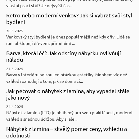
vlastní psací stůl? Je nejvyšší čas...
Retro nebo moderní venkov? Jak si vybrat svůj styl
bydlení
30.5.2025
Venkovský styl bydlení je dnes populárnější než kdy dřív. Lidé se
rádi obklopují dřevem, přírodními ...
Barva, která léčí: Jak odstíny nábytku ovlivňují
náladu
27.5.2025
Barvy v interiéru nejsou jen otázkou estetiky. Mnohem víc než
vzhled rozhodují o tom, jak se doma cí...
Jak pečovat o nábytek z lamina, aby vypadal stále
jako nový
24.4.2025
Nábytek z lamina (LTD) je oblíbený pro svou praktičnost, moderní
vzhled a snadnou údržbu. Aby si ale...
Nábytek z lamina – skvělý poměr ceny, vzhledu a
odolnosti