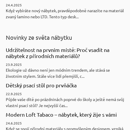
24.4.2025
Když vybíráte nový nábytek, pravděpodobně narazíte na materiál
zvaný lamino nebo LTD. Tento typ desk...
Novinky ze světa nábytku
Udržitelnost na prvním místě: Proč vsadit na
nábytek z přírodních materiálů?
23.9.2025
Ekologie už dávno není jen módním trendem, ale stává se
životním stylem. Stále více lidí přemýšlí, c...
Dětský psací stůl pro prvňáčka
22.9.2025
Půjde vaše dítě po prázdninách poprvé do školy a ještě nemá svůj
vlastní psací stůl? Je nejvyšší čas...
Modern Loft Tabaco – nábytek, který žije s vámi
24.6.2025
Když se spojí přírodní materiály s promyšleným designem, vzniká