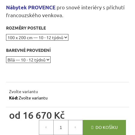
r
pro snové interiéry s příchutí
Nábytek PROVENCE
u
francouzského venkova.
č
u
ROZMĚRY POSTELE
j
e
m
BAREVNÉ PROVEDENÍ
e
RUSTIKÁLNÍ
ŽIDLE
SWEET
HOME
SIL25
Zvolte variantu
Kód:
Zvolte variantu
2
601
Kč
od
16 670 Kč
Původně:
2
Měrná
890
DO KOŠÍKU
cena:
Kč