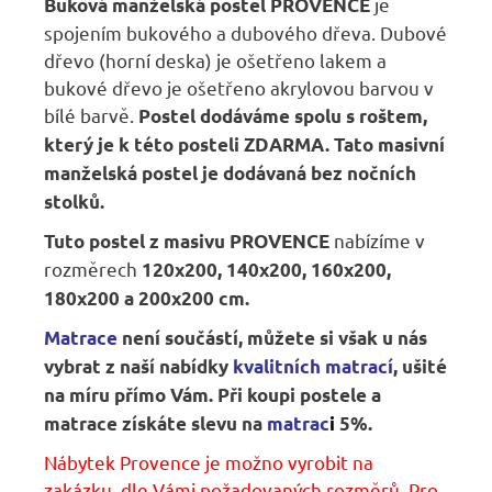
je
Buková manželská postel PROVENCE
spojením bukového a dubového dřeva. Dubové
dřevo (horní deska) je ošetřeno lakem a
bukové dřevo je ošetřeno akrylovou barvou v
bílé barvě.
Postel dodáváme spolu s roštem,
který je k této posteli ZDARM
A. Tato masivní
manželská postel je dodávaná bez nočních
stolků.
nabízíme v
Tuto postel z masivu PROVENCE
rozměrech
120x200, 140x200, 160x200,
180x200 a 200x200 cm.
Matrace
není
součástí, m
ůžete si však u nás
vybrat z naší nabídky
kvalitních matrací
, ušité
na míru přímo Vám.
Při koupi postele a
matrace získáte slevu na
matrac
i
5
%
.
Nábytek Provence je možno vyrobit na
zakázku, dle Vámi požadovaných rozměrů. Pro