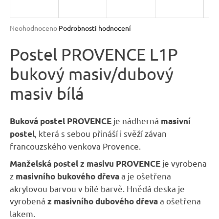
R
n
a
M
Průměrné
Neohodnoceno
Podrobnosti hodnocení
j
hodnocení
A
produktu
Postel PROVENCE L1P
í
je
t
bukový masiv/dubový
0,0
?
z
masiv bílá
5
hvězdiček.
je nádherná
Buková postel PROVENCE
masivní
, která s sebou přináší i svěží závan
postel
HLEDAT
francouzského venkova Provence.
je vyrobena
Manželská postel z masivu PROVENCE
D
z
a je ošetřena
masivního bukového dřeva
o
akrylovou barvou v bílé barvě. Hnědá deska je
p
vyrobená
a ošetřena
z masivního dubového dřeva
o
lakem.