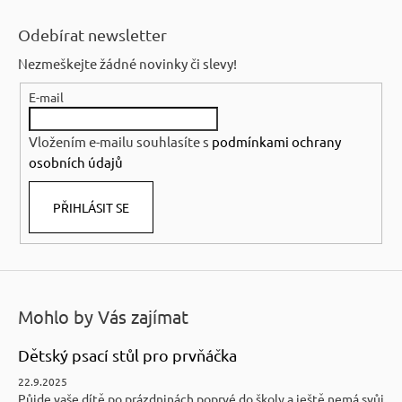
Z
á
Odebírat newsletter
p
Nezmeškejte žádné novinky či slevy!
a
E-mail
t
í
Vložením e-mailu souhlasíte s
podmínkami ochrany
osobních údajů
PŘIHLÁSIT SE
Mohlo by Vás zajímat
Dětský psací stůl pro prvňáčka
22.9.2025
Půjde vaše dítě po prázdninách poprvé do školy a ještě nemá svůj