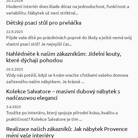
20.3.2026
Moderní interiér dnes klade důraz na jednoduchost, funkčnost a
variabilitu. Nábytek už není striktně...
Dětský psací stůl pro prvňáčka
22.9.2025
Půjde vaše dítě po prázdninách poprvé do školy a ještě nemá svůj
vlastní psací stůl? Je nejvyšší čas...
Nahlédněte k našim zákazníkům: Jídelní kouty,
které dýchají pohodou
26.5.2025
Vždy nás potěší, když se k nám vracíte s fotkami vašeho domova
zařízeného naším nábytkem. Je krásné ...
Kolekce Salvatore – masivní dubový nábytek s
nadčasovou elegancí
3.4.2025
Toužíte po interiéru, který spojuje přírodní krásu, kvalitu a
praktičnost? Kolekce Salvatore je tím ...
Realizace našich zákazníků: Jak nábytek Provence
mění vaše interiéry