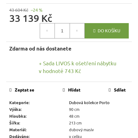
r
u
43 604 Kč
–24 %
33 139 Kč
č
u
Měrná
DO KOŠÍKU
j
cena:
e
m
Zdarma od nás dostanete
e
+ Sada LIVOS k ošetření nábytku
v hodnotě 743 Kč
RUSTIKÁLNÍ
LAVICE
SWEET
HOME
Zeptat se
Hlídat
Sdílet
BAX25
S
Kategorie
:
Dubová kolekce Porto
ÚLOŽNÝM
PROSTOREM
Výška
:
90 cm
Hloubka
:
48 cm
6
048
Šířka
:
213 cm
Kč
Materiál
:
dubový masiv
Původně:
Dodáváno
:
v celku