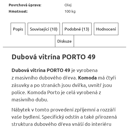
6
Povrchová úprava
:
Olej
720
Kč
Hmotnost
:
100 kg
Popis
Související (10)
Podobné (13)
Hodnocení
Diskuze
Dubová vitrína PORTO 49
je vyrobena
Dubová vitrína PORTO 49
z masivního dubového dřeva.
má čtyři
Komoda
zásuvky a po stranách jsou dvířka, uvnitř jsou
police. Komoda Porto je celá vyrobená z
masivního dubu.
Nábytek v tomto provedení zpříjemní a rozzáří
vaše bydlení. Specifický odstín a také přirozená
struktura dubového dřeva vnáší do interiéru