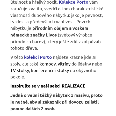
útulnost a hřejivý pocit.
vám
Kolekce Porto
zaručuje kvalitu, svědčí o tom charakteristické
vlastnosti dubového nábytku: jako je pevnost,
tvrdost a především trvanlivost. Povrch
nábytku je
přírodním
olejem
a voskem
(světový výrobce
německé značky Livos
přírodních barev), který ještě zdůrazní půvab
tohoto dřeva.
V této
najdete krásné jídelní
kolekci Porto
stoly, ale také
komody
,
vitríny
do jídelny nebo
TV stolky
,
konferenční stolky
do obývacího
pokoje.
Inspirujte se v naši sekci REALIZACE
Jedná o velmi těžký nábytek z masivu
, proto
je nutné, aby si zákazník při dovozu zajistil
pomoc dalších 2 osob.