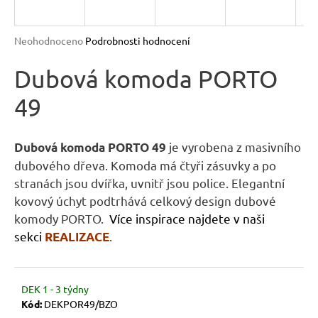
R
n
a
M
Průměrné
Neohodnoceno
Podrobnosti hodnocení
j
hodnocení
A
produktu
Dubová komoda PORTO
í
je
t
49
0,0
?
z
5
hvězdiček.
je vyrobena z masivního
Dubová komoda PORTO 49
dubového dřeva. Komoda má čtyři zásuvky a po
stranách jsou dvířka, uvnitř jsou police. Elegantní
HLEDAT
kovový úchyt podtrhává celkový design dubové
komody PORTO.
Více inspirace najdete v naši
sekci
.
REALIZACE
D
o
p
DEK 1 - 3 týdny
Kód:
DEKPOR49/BZO
o