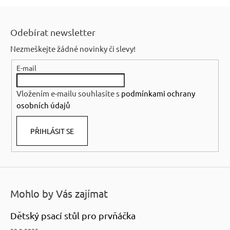
Z
á
Odebírat newsletter
p
Nezmeškejte žádné novinky či slevy!
a
E-mail
t
í
Vložením e-mailu souhlasíte s
podmínkami ochrany
osobních údajů
PŘIHLÁSIT SE
Mohlo by Vás zajímat
Dětský psací stůl pro prvňáčka