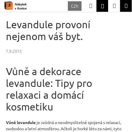
K
Přejít
Hledat
Nákup
M
Přihlášení
CZK
na
o
Zpět
Zpět
obsah
košík
š
Levandule provoní
í
C
nejenom váš byt.
k
o
p
7.9.2015
o
t
Vůně a dekorace
ř
levandule: Tipy pro
e
b
relaxaci a domácí
u
kosmetiku
j
e
t
Vůně levandule
je svůdná a neodmyslitelně spojená s relaxací,
svobodou a letní atmosférou. Ačkoli je horké léto za námi, tyto
e