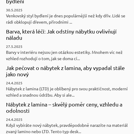
bydlení
30.5.2025
Venkovský styl bydlení je dnes populárnější než kdy dřív. Lidé se
rádi obklopují dřevem, přírodními ...
Barva, která léčí: Jak odstíny nábytku ovlivňují
náladu
27.5.2025
Barvy v interiéru nejsou jen otázkou estetiky. Mnohem víc než
vzhled rozhodují o tom, jak se doma cí...
Jak pečovat o nábytek z lamina, aby vypadal stále
jako nový
24.4.2025
Nábytek z lamina (LTD) je oblíbený pro svou praktičnost, moderní
vzhled a snadnou údržbu. Aby si ale...
Nábytek z lamina – skvělý poměr ceny, vzhledu a
odolnosti
24.4.2025
Když vybíráte nový nábytek, pravděpodobně narazíte na materiál
zvaný lamino nebo LTD. Tento typ desk...