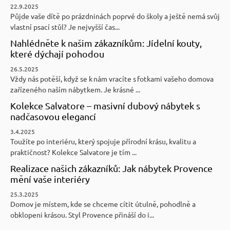
22.9.2025
Půjde vaše dítě po prázdninách poprvé do školy a ještě nemá svůj
vlastní psací stůl? Je nejvyšší čas...
Nahlédněte k našim zákazníkům: Jídelní kouty,
které dýchají pohodou
26.5.2025
Vždy nás potěší, když se k nám vracíte s fotkami vašeho domova
zařízeného naším nábytkem. Je krásné ...
Kolekce Salvatore – masivní dubový nábytek s
nadčasovou elegancí
3.4.2025
Toužíte po interiéru, který spojuje přírodní krásu, kvalitu a
praktičnost? Kolekce Salvatore je tím ...
Realizace našich zákazníků: Jak nábytek Provence
mění vaše interiéry
25.3.2025
Domov je místem, kde se chceme cítit útulně, pohodlně a
obklopeni krásou. Styl Provence přináší do i...