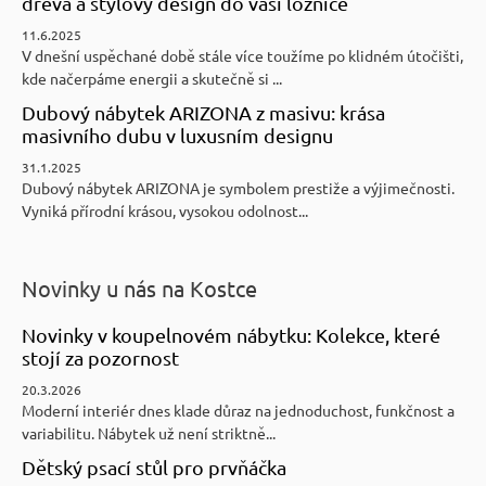
dřeva a stylový design do vaší ložnice
11.6.2025
V dnešní uspěchané době stále více toužíme po klidném útočišti,
kde načerpáme energii a skutečně si ...
Dubový nábytek ARIZONA z masivu: krása
masivního dubu v luxusním designu
31.1.2025
Dubový nábytek ARIZONA je symbolem prestiže a výjimečnosti.
Vyniká přírodní krásou, vysokou odolnost...
Novinky u nás na Kostce
Novinky v koupelnovém nábytku: Kolekce, které
stojí za pozornost
20.3.2026
Moderní interiér dnes klade důraz na jednoduchost, funkčnost a
variabilitu. Nábytek už není striktně...
Dětský psací stůl pro prvňáčka