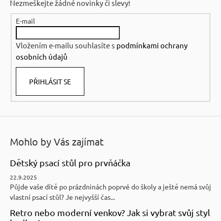
Kč
Nezmeškejte žádné novinky či slevy!
a
E-mail
t
í
Vložením e-mailu souhlasíte s
podmínkami ochrany
osobních údajů
PŘIHLÁSIT SE
Mohlo by Vás zajímat
Dětský psací stůl pro prvňáčka
22.9.2025
Půjde vaše dítě po prázdninách poprvé do školy a ještě nemá svůj
vlastní psací stůl? Je nejvyšší čas...
Retro nebo moderní venkov? Jak si vybrat svůj styl