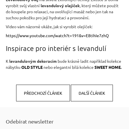
r
vyrobit svůj vlastní
levandulový olejíček
, který můžete použít
u
do koupele pro relaxaci, na uvolňující masáž nebo jen tak na
č
suchou pokožku pro její hydrataci a provonění.
u
Video vám názorně ukáže, jak si vyrobit olejíček:
j
https://www.youtube.com/watch?t=191&v=E8tihIe7zhQ
e
m
Inspirace pro interiér s levandulí
e
K
levandulovým dekoracím
bude krásně ladit například kolekce
nábytku
OLD STYLE
nebo elegantní bílá kolekce
SWEET HOME
.
DŘEVĚNÝ
TABURET
MEXICANA
SIL02
40X40
CM
PŘEDCHOZÍ ČLÁNEK
DALŠÍ ČLÁNEK
1
134
Z
Kč
Původně:
á
1
Odebírat newsletter
260
p