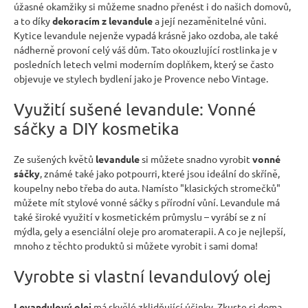
úžasné okamžiky si můžeme snadno přenést i do našich domovů,
n
a to díky
dekoracím z levandule
a její nezaměnitelné vůni.
a
Kytice levandule nejenže vypadá krásně jako ozdoba, ale také
nádherně provoní celý váš dům. Tato okouzlující rostlinka je v
j
posledních letech velmi moderním doplňkem, který se často
í
objevuje ve stylech bydlení jako je Provence nebo Vintage.
t
Využití sušené levandule: Vonné
?
sáčky a DIY kosmetika
Ze sušených květů
levandule
si můžete snadno vyrobit
vonné
sáčky
, známé také jako potpourri, které jsou ideální do skříně,
HLEDAT
koupelny nebo třeba do auta. Namísto "klasických stromečků"
můžete mít stylové vonné sáčky s přírodní vůní. Levandule má
také široké využití v kosmetickém průmyslu – vyrábí se z ní
mýdla, gely a esenciální oleje pro aromaterapii. A co je nejlepší,
D
mnoho z těchto produktů si můžete vyrobit i sami doma!
o
Vyrobte si vlastní levandulový olej
p
o
Levandulový olej
má skvělé zklidňující účinky. Zkuste si doma