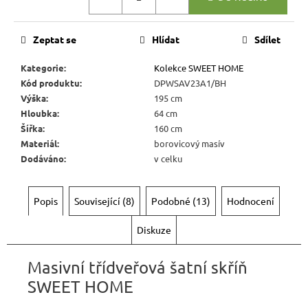
Kč
cena:
Zeptat se
Hlídat
Sdílet
Kategorie
:
Kolekce SWEET HOME
Kód produktu
:
DPWSAV23A1/BH
Výška
:
195 cm
Hloubka
:
64 cm
Šířka
:
160 cm
Materiál
:
borovicový masív
Dodáváno
:
v celku
Popis
Související (8)
Podobné (13)
Hodnocení
Diskuze
Masivní třídveřová šatní skříň
SWEET HOME