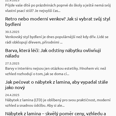
Půjde vaše dítě po prázdninách poprvé do školy a ještě nemá svůj
vlastní psací stůl? Je nejvyšší čas...
Retro nebo moderní venkov? Jak si vybrat svůj styl
bydlení
30.5.2025
Venkovský styl bydlení je dnes populárnější než kdy dřív. Lidé se
rádi obklopují dřevem, přírodními ...
Barva, která léčí: Jak odstíny nábytku ovlivňují
náladu
27.5.2025
Barvy v interiéru nejsou jen otázkou estetiky. Mnohem víc než
vzhled rozhodují o tom, jak se doma cí...
Jak pečovat o nábytek z lamina, aby vypadal stále
jako nový
24.4.2025
Nábytek z lamina (LTD) je oblíbený pro svou praktičnost, moderní
vzhled a snadnou údržbu. Aby si ale...
Nábytek z lamina – skvělý poměr ceny, vzhledu a