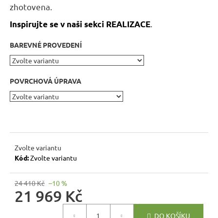
r
zhotovena.
u
.
Inspirujte se v naši sekci REALIZACE
č
u
BAREVNÉ PROVEDENÍ
j
e
m
POVRCHOVÁ ÚPRAVA
e
RUSTIKÁLNÍ
JÍDELNÍ
STŮL
SWEET
HOME
Zvolte variantu
MES1
Kód:
Zvolte variantu
7
344
24 410 Kč
–10 %
Kč
21 969 Kč
Původně:
8
Měrná
160
DO KOŠÍKU