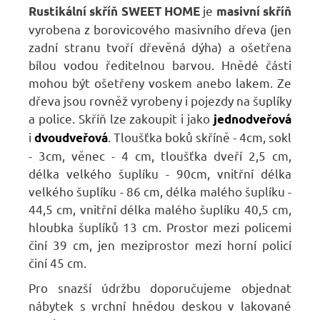
je
Rustikální skříň SWEET HOME
masivní skříň
vyrobena z borovicového masivního dřeva (jen
zadní stranu tvoří dřevěná dýha) a ošetřena
bílou vodou ředitelnou barvou. Hnědé části
mohou být ošetřeny voskem anebo lakem. Ze
dřeva jsou rovněž vyrobeny i pojezdy na šuplíky
a police. Skříň lze zakoupit i jako
jednodveřová
i
. Tloušťka boků skříně - 4cm, sokl
dvoudveřová
- 3cm, věnec - 4 cm, tloušťka dveří 2,5 cm,
délka velkého šuplíku - 90cm, vnitřní délka
velkého šuplíku - 86 cm, délka malého šuplíku -
44,5 cm, vnitřní délka malého šuplíku 40,5 cm,
hloubka šuplíků 13 cm. Prostor mezi policemi
činí 39 cm, jen meziprostor mezi horní policí
činí 45 cm.
Pro snazší údržbu doporučujeme objednat
nábytek s vrchní hnědou deskou v lakované