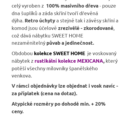
celý vyroben z
- pouze
100% masivního dřeva
dna šuplíků a záda skříní tvoří dřevěná
dýha.
a stejně tak i závěsy skříní a
Retro úchyty
komod jsou účelově
,
zrezivělé - zkorodované
což dává nábytku SWEET HOME
nezaměnitelný
půvab a jedinečnost.
Obdobou
je voskovaný
kolekce SWEET HOME
nábytek z
který
rustikální kolekce MEXICANA
,
potěší všechny milovníky španělského
venkova.
V rámci objednávky lze objednat i vosk navíc -
za příplatek (cena na dotaz).
Atypické rozměry po dohodě min. + 20%
ceny.