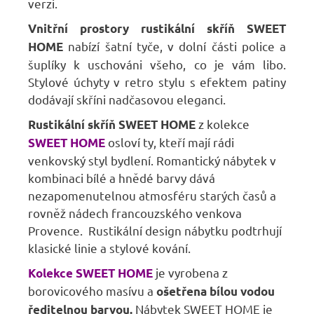
verzi.
Vnitřní prostory rustikální skříň SWEET
nabízí šatní tyče, v dolní části police a
HOME
šuplíky k uschováni všeho, co je vám libo.
Stylové úchyty v retro stylu s efektem patiny
dodávají skříni nadčasovou eleganci.
z kolekce
Rustikální skříň SWEET HOME
osloví ty, kteří mají rádi
SWEET HOME
venkovský styl bydlení. Romantický nábytek v
kombinaci bílé a hnědé barvy dává
nezapomenutelnou atmosféru starých časů a
rovněž nádech francouzského venkova
Provence. Rustikální design nábytku podtrhují
klasické linie a stylové kování.
je vyrobena z
Kolekce SWEET HOME
borovicového masívu a
ošetřena bílou vodou
Nábytek SWEET HOME je
ředitelnou barvou.