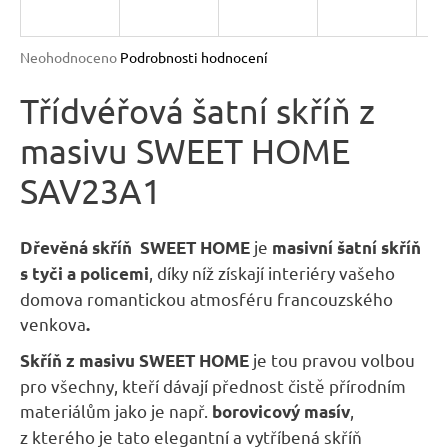
R
n
a
M
Průměrné
Neohodnoceno
Podrobnosti hodnocení
j
hodnocení
A
produktu
Třídvéřová šatní skříň z
í
je
t
masivu SWEET HOME
0,0
?
z
SAV23A1
5
hvězdiček.
je
Dřevěná skříň SWEET HOME
masivní šatní skříň
, díky níž získají interiéry vašeho
s tyči a policemi
HLEDAT
domova romantickou atmosféru francouzského
venkova
.
D
je tou pravou volbou
Skříň z masivu SWEET HOME
o
pro všechny, kteří dávají přednost čistě přírodním
p
materiálům jako je např.
,
borovicový masív
o
z kterého je tato elegantní a vytříbená skříň