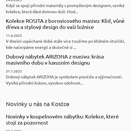
Když se spojí přírodní materiály s promyšleným designem, vzniká
kolekce, která dává domovu duši. Mod...
Kolekce ROSITA z borovicového masivu: Klid, vůně
dřeva a stylový design do vaší ložnice
11.6.2025
V dnešní uspěchané době stále více toužíme po klidném útočišti,
kde načerpáme energii a skutečně si ...
Dubový nábytek ARIZONA z masivu: krása
masivního dubu v luxusním designu
31.1.2025
Dubový nábytek ARIZONA je symbolem prestiže a výjimečnosti.
Vyniká přírodní krásou, vysokou odolnost...
Novinky u nás na Kostce
Novinky v koupelnovém nábytku: Kolekce, které
stojí za pozornost
20.3.2026