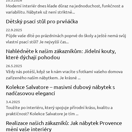
Moderní interiér dnes klade důraz na jednoduchost, funkčnost a
variabilitu. Nábytek už není striktně...
Dětský psací stůl pro prvňáčka
22.9.2025
Půjde vaše dítě po prázdninách poprvé do školy a ještě nemá svůj
vlastní psací stůl? Je nejvyšší čas...
Nahlédněte k našim zákazníkům: Jídelní kouty,
které dýchají pohodou
26.5.2025
Vždy nás potěší, když se k nám vracíte s fotkami vašeho domova
zařízeného naším nábytkem. Je krásné ...
Kolekce Salvatore – masivní dubový nábytek s
nadčasovou elegancí
3.4.2025
Toužíte po interiéru, který spojuje přírodní krásu, kvalitu a
praktičnost? Kolekce Salvatore je tím ...
Realizace našich zákazníků: Jak nábytek Provence
mění vaše interiéry