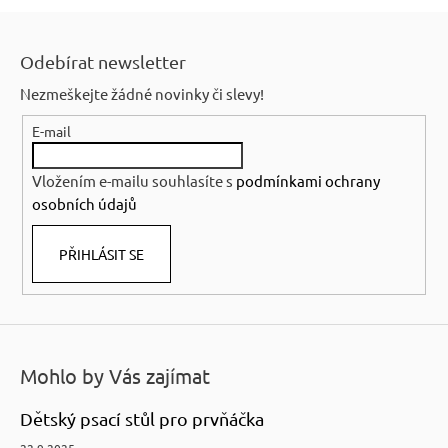
Z
á
Odebírat newsletter
p
Nezmeškejte žádné novinky či slevy!
a
E-mail
t
í
Vložením e-mailu souhlasíte s
podmínkami ochrany
osobních údajů
PŘIHLÁSIT SE
Mohlo by Vás zajímat
Dětský psací stůl pro prvňáčka
22.9.2025