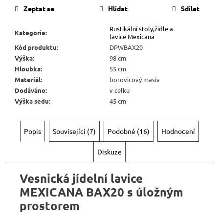
Zeptat se
Hlídat
Sdílet
Rustikální stoly,židle a
Kategorie
:
lavice Mexicana
Kód produktu
:
DPWBAX20
Výška
:
98 cm
Hloubka
:
55 cm
Materiál
:
borovicový masív
Dodáváno
:
v celku
Výška sedu
:
45 cm
Popis
Související (7)
Podobné (16)
Hodnocení
Diskuze
Vesnická jídelní
lavice
MEXICANA
BAX20 s úložným
prostorem