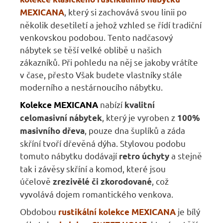
, který si zachovává svou linii po
MEXICANA
několik desetiletí a jehož vzhled se řídí tradiční
venkovskou podobou. Tento nadčasový
nábytek se těší velké oblibě u našich
zákazníků. Při pohledu na něj se jakoby vrátíte
v čase, přesto Však budete vlastníky stále
moderního a nestárnoucího nábytku.
nabízí
Kolekce MEXICANA
kvalitní
, který je vyroben z
celomasivní nábytek
100%
, pouze dna šuplíků a záda
masivního dřeva
skříní tvoří dřevěná dýha. Stylovou podobu
tomuto nábytku dodávají
a stejně
retro úchyty
tak i závěsy skříní a komod, které jsou
účelově
, což
zrezivělé či zkorodované
vyvolává dojem romantického venkova.
Obdobou
je bílý
rustikální kolekce MEXICANA