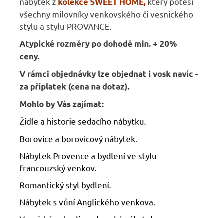
nábytek z
který potěší
kolekce SWEET HOME
,
všechny milovníky venkovského či vesnického
stylu a stylu PROVANCE.
Atypické rozměry po dohodě min. + 20%
ceny.
V rámci objednávky lze objednat i vosk navíc -
za příplatek (cena na dotaz).
Mohlo by Vás zajímat:
Židle a historie sedacího nábytku.
Borovice a borovicový nábytek
.
Nábytek Provence a bydlení ve stylu
francouzský venkov.
Romantický styl bydlení.
Nábytek s vůní Anglického venkova.