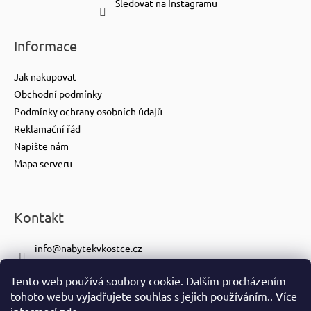
Sledovat na Instagramu
Informace
Jak nakupovat
Obchodní podmínky
Podmínky ochrany osobních údajů
Reklamační řád
Napište nám
Mapa serveru
Kontakt
info
@
nabytekvkostce.cz
+420 606 065 259
Tento web používá soubory cookie. Dalším procházením
+420 601 116 371
tohoto webu vyjadřujete souhlas s jejich používáním.. Více
https://www.facebook.com/nabytekvkostce.cz/