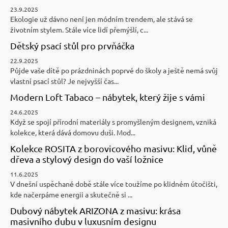
23.9.2025
Ekologie už dávno není jen módním trendem, ale stává se
životním stylem. Stále více lidí přemýšlí, c...
Dětský psací stůl pro prvňáčka
22.9.2025
Půjde vaše dítě po prázdninách poprvé do školy a ještě nemá svůj
vlastní psací stůl? Je nejvyšší čas...
Modern Loft Tabaco – nábytek, který žije s vámi
24.6.2025
Když se spojí přírodní materiály s promyšleným designem, vzniká
kolekce, která dává domovu duši. Mod...
Kolekce ROSITA z borovicového masivu: Klid, vůně
dřeva a stylový design do vaší ložnice
11.6.2025
V dnešní uspěchané době stále více toužíme po klidném útočišti,
kde načerpáme energii a skutečně si ...
Dubový nábytek ARIZONA z masivu: krása
masivního dubu v luxusním designu