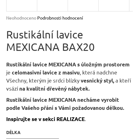
n
a
Průměrné
Neohodnoceno
Podrobnosti hodnocení
j
hodnocení
produktu
Rustikální lavice
í
je
t
MEXICANA BAX20
0,0
?
z
5
hvězdiček.
Rustikální
lavice MEXICANA
s úložným prostorem
je
, která nadchne
celomasivní lavice z masivu
Všechny, kterým je srdci blízky
a kteří
vesnický styl,
HLEDAT
vsází
na kvalitní dřevěný nábytek.
Rustikální lavice MEXICANA
necháme vyrobit
podle Vašeho přání s Vámi požadovanou délkou.
D
o
.
Inspirujte se v sekci REALIZACE
p
DÉLKA
o