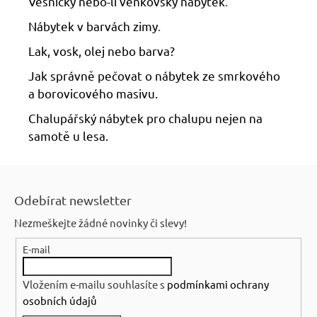
Vesnický nebo-li venkovský nábytek
.
Nábytek v barvách zimy
.
Lak, vosk, olej nebo barva?
Jak správně pečovat o nábytek ze smrkového
a borovicového masivu.
Chalupářský nábytek pro chalupu nejen na
samotě u lesa.
Z
á
Odebírat newsletter
p
Nezmeškejte žádné novinky či slevy!
a
E-mail
t
í
Vložením e-mailu souhlasíte s
podmínkami ochrany
osobních údajů