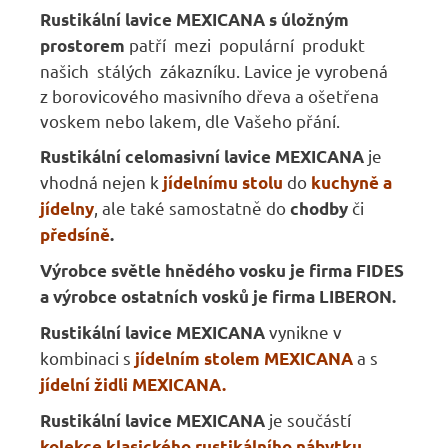
Rustikální lavice MEXICANA s úložným
patří mezi populární produkt
prostorem
našich stálých zákazníku. Lavice je vyrobená
z borovicového masivního dřeva a ošetřena
voskem nebo lakem, dle Vašeho přání.
je
Rustikální celomasivní lavice MEXICANA
vhodná nejen k
do
jídelnímu
stolu
kuchyně a
, ale také samostatně do
či
jídelny
chodby
předsíně
.
Výrobce světle hnědého vosku je firma FIDES
a výrobce ostatních vosků je firma LIBERON.
vynikne v
Rustikální lavice MEXICANA
kombinaci s
a s
jídelním stolem MEXICANA
jídelní židli
MEXICANA
.
je součástí
Rustikální lavice MEXICANA
kolekce klasického rustikálního nábytku