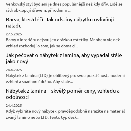
Venkovský styl bydlení je dnes populárnější než kdy dřív. Lidé se
rádi obklopují dřevem, přírodními ...
Barva, která léčí: Jak odstíny nábytku ovlivňují
náladu
27.5.2025
Barvy v interiéru nejsou jen otázkou estetiky. Mnohem víc než
vzhled rozhodují o tom, jak se doma cí...
Jak pečovat o nábytek z lamina, aby vypadal stále
jako nový
24.4.2025
Nábytek z lamina (LTD) je oblíbený pro svou praktičnost, moderní
vzhled a snadnou údržbu. Aby si ale...
Nábytek z lamina – skvělý poměr ceny, vzhledu a
odolnosti
24.4.2025
Když vybíráte nový nábytek, pravděpodobně narazíte na materiál
zvaný lamino nebo LTD. Tento typ desk...