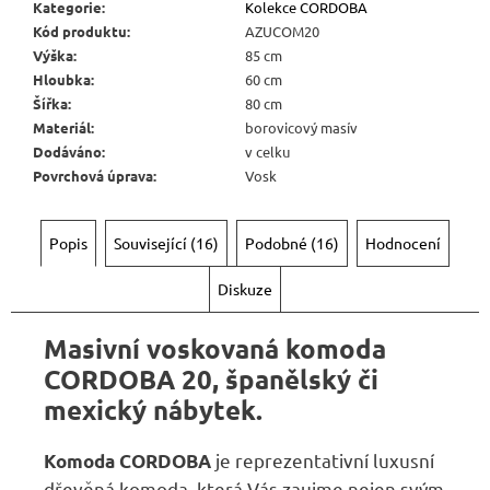
6
Kategorie
:
Kolekce CORDOBA
720
Kód produktu
:
AZUCOM20
Kč
Výška
:
85 cm
Hloubka
:
60 cm
Šířka
:
80 cm
Materiál
:
borovicový masív
Dodáváno
:
v celku
Povrchová úprava
:
Vosk
Popis
Související (16)
Podobné (16)
Hodnocení
Diskuze
Masivní voskovaná komoda
CORDOBA 20, španělský či
mexický nábytek.
je reprezentativní luxusní
Komoda
CORDOBA
dřevěná komoda, která Vás zaujme nejen svým