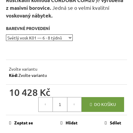
Rustikální komoda CORDOBA COM20
vyrobená
r
Jedná se o velmi kvalitní
z masivní borovice.
u
voskovaný nábytek.
č
u
BAREVNÉ PROVEDENÍ
j
e
m
e
Zvolte variantu
RUSTIKÁLNÍ
LAVICE
Kód:
Zvolte variantu
SWEET
HOME
10 428 Kč
BAX25
S
ÚLOŽNÝM
Měrná
DO KOŠÍKU
PROSTOREM
cena:
6
048
Zeptat se
Hlídat
Sdílet
Kč
Původně: