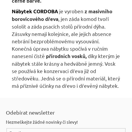
černé barvě.
je vyroben
Nábytek
CORDOBA
z masivního
, jen záda komod tvoří
borovicového dřeva
sololit a záda psacích stolů přírodní dýha.
Zásuvky nemají kolejnice, ale jejich absence
nebrání bezproblémovému vysouvání.
Konečná úprava nábytku spočívá v ručním
nanesení čistě
díky kterým je
přírodních vosků,
nábytek stále krásny a hedvábně jemný. Vosk
se používá ke konzervaci dřeva již od
středověku. Jedná se o přírodní materiál, který
má příznivé účinky na dřevo i dřevěný nábytek.
Z
á
Odebírat newsletter
p
Nezmeškejte žádné novinky či slevy!
a