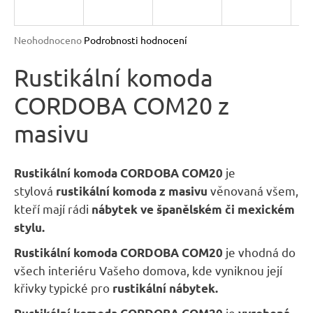
R
n
a
M
Průměrné
Neohodnoceno
Podrobnosti hodnocení
j
hodnocení
A
produktu
Rustikální komoda
í
je
t
CORDOBA COM20 z
0,0
?
z
masivu
5
hvězdiček.
je
Rustikální komoda CORDOBA COM20
stylová
věnovaná všem,
rustikální komoda z masivu
HLEDAT
kteří mají rádi
nábytek ve španělském či mexickém
stylu.
D
je vhodná do
Rustikální komoda CORDOBA COM20
o
všech interiéru Vašeho domova, kde vyniknou její
p
křivky typické pro
rustikální nábytek.
o
je