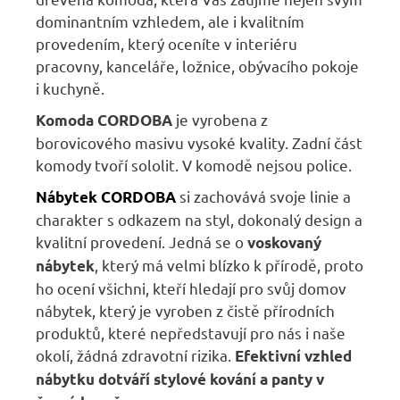
dominantním vzhledem, ale i kvalitním
provedením, který oceníte v interiéru
pracovny, kanceláře, ložnice, obývacího pokoje
i kuchyně.
je vyrobena z
K
omoda CORDOBA
borovicového masivu vysoké kvality. Zadní část
komody tvoří sololit. V komodě nejsou police.
si zachovává svoje linie a
Nábytek
CORDOBA
charakter s odkazem na styl, dokonalý design a
kvalitní provedení. Jedná se o
voskovaný
, který má velmi blízko k přírodě, proto
nábytek
ho ocení všichni, kteří hledají pro svůj domov
nábytek, který je vyroben z čistě přírodních
produktů, které nepředstavují pro nás i naše
okolí, žádná zdravotní rizika.
E
fektivní vzhled
nábytku dotváří stylové kování a panty v