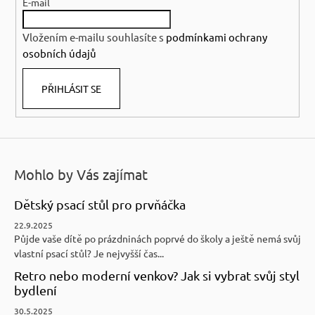
E-mail
t
í
Vložením e-mailu souhlasíte s
podmínkami ochrany
osobních údajů
PŘIHLÁSIT SE
Mohlo by Vás zajímat
Dětský psací stůl pro prvňáčka
22.9.2025
Půjde vaše dítě po prázdninách poprvé do školy a ještě nemá svůj
vlastní psací stůl? Je nejvyšší čas...
Retro nebo moderní venkov? Jak si vybrat svůj styl
bydlení
30.5.2025