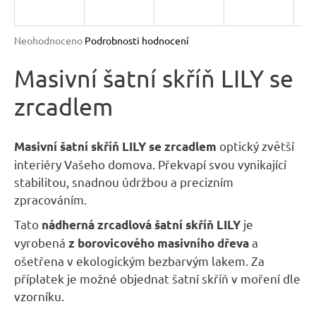
R
n
a
M
Průměrné
Neohodnoceno
Podrobnosti hodnocení
j
hodnocení
A
produktu
Masivní šatní skříň LILY se
í
je
t
zrcadlem
0,0
?
z
5
hvězdiček.
optický zvětší
Masivní šatní skříň LILY se zrcadlem
interiéry Vašeho domova. Překvapí svou vynikající
stabilitou, snadnou údržbou a precizním
HLEDAT
zpracováním.
Tato
je
nádherná zrcadlová šatní skříň LILY
vyrobená
a
z borovicového masivního dřeva
D
ošetřena v ekologickým bezbarvým lakem. Za
o
příplatek je možné objednat šatní skříň v moření dle
p
vzorníku.
o