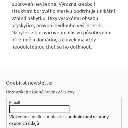
a zároveň nevšedně. Výrazná kresba i
struktura borového masivu podtrhuje unikátní
vzhled nábytku. Díky vysokému obsahu
pryskyřice, provoní nadlouho váš interiér.
Nábytek z borovicového masivu působí velmi
příjemně a domácky, a člověk má vždy
neodolatelnou chuť se ho dotknout.
Z
á
Odebírat newsletter
p
Nezmeškejte žádné novinky či slevy!
a
E-mail
t
í
Vložením e-mailu souhlasíte s
podmínkami ochrany
osobních údajů