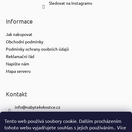
Sledovat na Instagramu
Informace
Jak nakupovat
Obchodní podmínky
Podmínky ochrany osobních údajů
Reklamační řád
Napište nám
Mapa serveru
Kontakt
info
@
nabytekvkostce.cz
+420 606 065 259
Tento web používá soubory cookie. Dalším procházením
+420 601 116 371
tohoto webu vyjadřujete souhlas s jejich používáním.. Více
https://www.facebook.com/nabytekvkostce.cz/