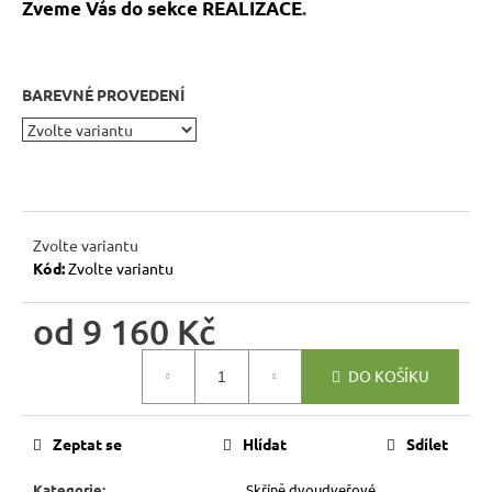
r
Zveme Vás do sekce REALIZACE
.
u
č
u
BAREVNÉ PROVEDENÍ
j
e
m
e
Zvolte variantu
RUSTIKÁLNÍ
Kód:
Zvolte variantu
ŽIDLE
SWEET
HOME
od
9 160 Kč
SIL22
Měrná
2
DO KOŠÍKU
601
cena:
Kč
Původně:
2
Zeptat se
Hlídat
Sdílet
890
Kč
Kategorie
:
Skříně dvoudveřové