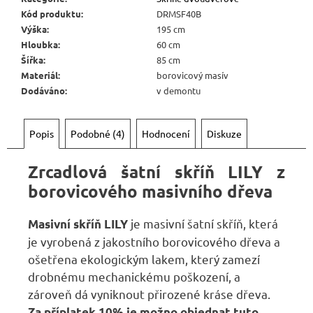
Kód produktu
:
DRMSF40B
Výška
:
195 cm
Hloubka
:
60 cm
Šířka
:
85 cm
Materiál
:
borovicový masív
Dodáváno
:
v demontu
Popis
Podobné (4)
Hodnocení
Diskuze
Zrcadlová šatní skříň LILY z
borovicového masivního dřeva
je masivní šatní skříň, která
Masivní skříň
LILY
je vyrobená z jakostního borovicového dřeva a
ošetřena ekologickým lakem, který zamezí
drobnému mechanickému poškození, a
zároveň dá vyniknout přirozené kráse dřeva.
Za příplatek 10% je možno objednat
tuto