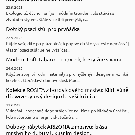
23.9.2025
Ekologie už dávno není jen módním trendem, ale stává se
životním stylem. Stále více lidí přemýšlí, c...
Dětský psací stůl pro prvňáčka
22.9.2025
Půjde vaše dítě po prázdninách poprvé do školy a ještě nemá svůj
vlastní psací stůl? Je nejvyšší čas...
Modern Loft Tabaco – nábytek, který žije s vámi
24.6.2025
Když se spojí přírodní materiály s promyšleným designem, vzniká
kolekce, která dává domovu duši. Mod...
Kolekce ROSITA z borovicového masivu: Klid, vůně
dřeva a stylový design do vaší ložnice
11.6.2025
V dnešní uspěchané době stále více toužíme po klidném útočišti,
kde načerpáme energii a skutečně si ...
Dubový nábytek ARIZONA z masivu: krása
masivního dubu v luxusním designu