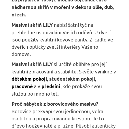
nádhernou skříň
v moření v dekoru olše, dub,
ořech.
nabízí šatní tyč na
Masivní skříň
LILY
přehledné uspořádání Vašich oděvů. U dveří
jsou použity kvalitní kovové panty. Zrcadlo ve
dveřích opticky zvětší interiéry Vašeho
domova.
si určitě oblíbíte pro její
Masivní skříň
LILY
kvalitní zpracování a stabilitu. Skvěle vynikne v
dětském pokoji
,
studentském pokoji,
a v
,kde prokáže svou
pracovně
předsíni
službu po mnoho let.
Proč nábytek z borovicového masivu?
Borovice překvapí svou jedinečnou, velmi
osobitou a propracovanou kresbou. Je to
dřevo houževnaté a pružné. Působí autenticky