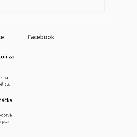
ce
Facebook
ojí za
az na
ilitu.
ňáčka
poprvé
í psací