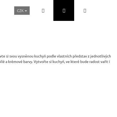
Hledat
Přihlášení
Nákupní
CZK
Realizace a inspirace
Akční ceny
Nábytek Skladem
košík
te si svou vysněnou kuchyň podle vlastních představ z jednotlivých
ílé a krémové barvy. Vytvořte si kuchyň, ve které bude radost vařit i
Následující