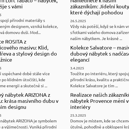
n Loft Tabaco – nábytek,
Nahlédněte k našim
žije s vámi
zákazníkům: Jídelní kouty
které dýchají pohodou
5
spojí přírodní materiály s
26.5.2025
eným designem, vzniká kolekce,
Vždy nás potěší, když se k nám v
ává domovu duši. Mod...
s fotkami vašeho domova zaříze
naším nábytkem. Je krásné ...
ce ROSITA z
cového masivu: Klid,
Kolekce Salvatore – masi
řeva a stylový design do
dubový nábytek s nadča
ožnice
elegancí
5
3.4.2025
í uspěchané době stále více
Toužíte po interiéru, který spoju
 po klidném útočišti, kde
přírodní krásu, kvalitu a praktičn
e energii a skutečně si ...
Kolekce Salvatore je tím ...
ý nábytek ARIZONA z
Realizace našich zákazník
u: krása masivního dubu v
nábytek Provence mění v
ním designu
interiéry
5
25.3.2025
 nábytek ARIZONA je symbolem
Domov je místem, kde se chceme
 a výjimečnosti. Vyniká přírodní
útulně, pohodlně a obklopeni kr