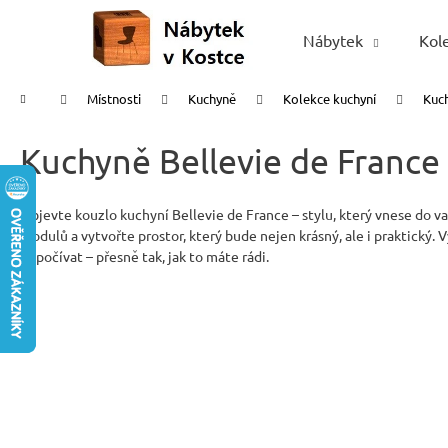
K
Přejít
na
o
Nábytek
Kol
Zpět
Zpět
obsah
š
do
do
í
Domů
Místnosti
Kuchyně
Kolekce kuchyní
Kuch
obchodu
obchodu
k
Kuchyně Bellevie de France
Objevte kouzlo kuchyní Bellevie de France – stylu, který vnese do 
modulů a vytvořte prostor, který bude nejen krásný, ale i praktický. 
odpočívat – přesně tak, jak to máte rádi.