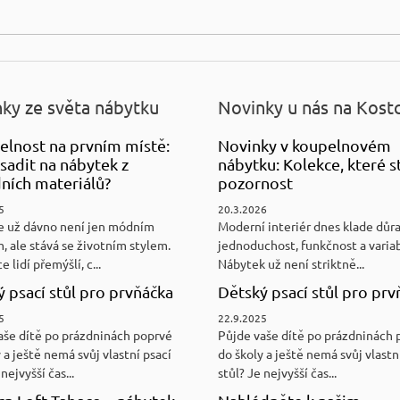
ky ze světa nábytku
Novinky u nás na Kost
elnost na prvním místě:
Novinky v koupelnovém
sadit na nábytek z
nábytku: Kolekce, které st
ních materiálů?
pozornost
5
20.3.2026
e už dávno není jen módním
Moderní interiér dnes klade důr
, ale stává se životním stylem.
jednoduchost, funkčnost a variab
e lidí přemýšlí, c...
Nábytek už není striktně...
 psací stůl pro prvňáčka
Dětský psací stůl pro prv
5
22.9.2025
aše dítě po prázdninách poprvé
Půjde vaše dítě po prázdninách 
 a ještě nemá svůj vlastní psací
do školy a ještě nemá svůj vlastn
nejvyšší čas...
stůl? Je nejvyšší čas...