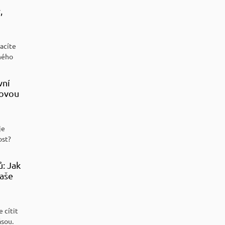
,
racíte
ného
vní
sovou
je
ost?
ů: Jak
aše
 cítit
ásou.