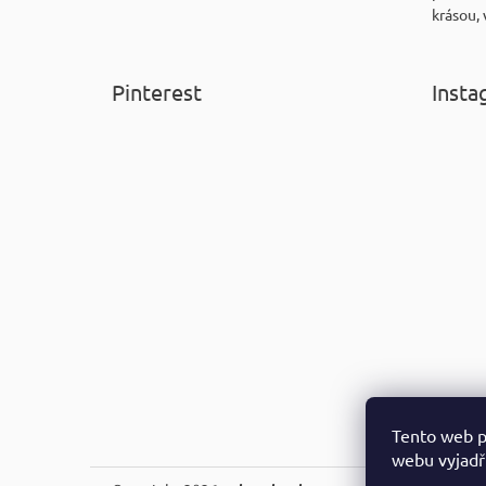
krásou, 
Pinterest
Insta
Tento web p
webu vyjadřu