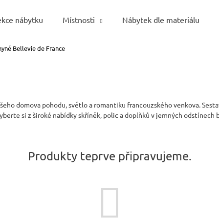
ekce nábytku
Místnosti
Nábytek dle materiálu
yně Bellevie de France
Co potřebujete najít?
HLEDAT
vašeho domova pohodu, světlo a romantiku francouzského venkova. Sestav
Vyberte si z široké nabídky skříněk, polic a doplňků v jemných odstínech b
Doporučujeme
Produkty teprve připravujeme.