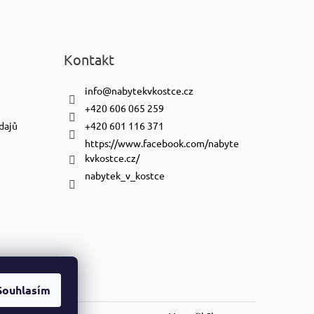
Kontakt
info
@
nabytekvkostce.cz
+420 606 065 259
dajů
+420 601 116 371
https://www.facebook.com/nabyte
kvkostce.cz/
nabytek_v_kostce
Souhlasím