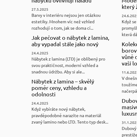
nábytku ovlivňují náladu
Moder
který 
27.5.2025
Barvy v interiéru nejsou jen otázkou
24.6.202
estetiky. Mnohem víc než vzhled
Když se 
rozhodují o tom, jak se doma cí...
promyšl
která d
Jak pečovat o nábytek z lamina,
aby vypadal stále jako nový
Kolek
borovi
24.4.2025
vůně d
Nábytek z lamina (LTD) je oblíbený pro
vaší l
svou praktičnost, moderní vzhled a
snadnou údržbu. Aby si ale...
11.6.202
V dnešn
Nábytek z lamina – skvělý
toužíme
poměr ceny, vzhledu a
načerpám
odolnosti
Dubov
24.4.2025
masiv
Když vybíráte nový nábytek,
luxus
pravděpodobně narazíte na materiál
zvaný lamino nebo LTD. Tento typ desk...
31.1.202
Dubový
prestiže