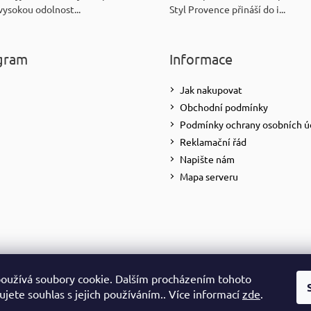
vysokou odolnost...
Styl Provence přináší do i...
gram
Informace
Jak nakupovat
Obchodní podmínky
Podmínky ochrany osobních ú
Reklamační řád
Napište nám
Mapa serveru
oužívá soubory cookie. Dalším procházením tohoto
Sledovat na Instagramu
jete souhlas s jejich používáním.. Více informací
zde
.