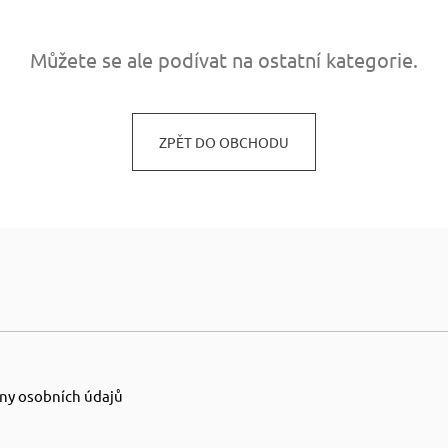
JÍDELNÍ ŽIDLE MEXICANA SIL25
RUSTIKÁLNÍ LA
BAX25 S ÚLOŽ
2 403 Kč
Původně:
2 670 Kč
6 048 Kč
Můžete se ale podívat na ostatní kategorie.
Původně:
6 720 
ZPĚT DO OBCHODU
ny osobních údajů