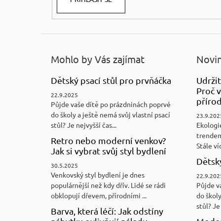
Mohlo by Vás zajímat
Novin
Dětský psací stůl pro prvňáčka
Udržit
Proč v
22.9.2025
přírod
Půjde vaše dítě po prázdninách poprvé
do školy a ještě nemá svůj vlastní psací
23.9.202
stůl? Je nejvyšší čas...
Ekologi
trendem
Retro nebo moderní venkov?
Stále víc
Jak si vybrat svůj styl bydlení
Dětský
30.5.2025
Venkovský styl bydlení je dnes
22.9.202
populárnější než kdy dřív. Lidé se rádi
Půjde v
obklopují dřevem, přírodními ...
do školy
stůl? Je 
Barva, která léčí: Jak odstíny