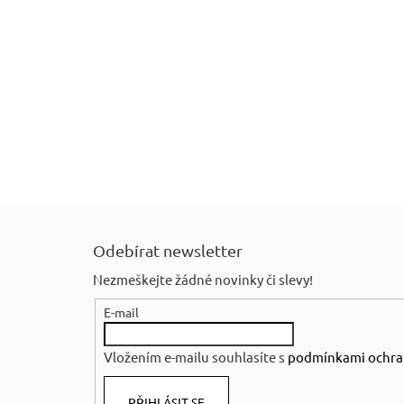
RUSTIKÁLNÍ ŽIDLE SWEET HOME SIL25
2 601 Kč
Původně:
2 890 Kč
Z
á
Odebírat newsletter
p
Nezmeškejte žádné novinky či slevy!
a
E-mail
t
í
Vložením e-mailu souhlasíte s
podmínkami ochra
PŘIHLÁSIT SE