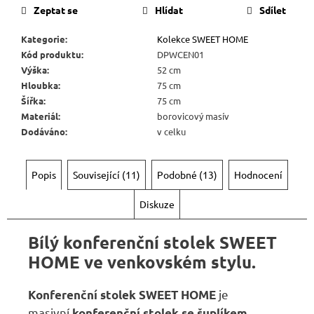
Zeptat se
Hlídat
Sdílet
Kategorie
:
Kolekce SWEET HOME
Kód produktu
:
DPWCEN01
Výška
:
52 cm
Hloubka
:
75 cm
Šířka
:
75 cm
Materiál
:
borovicový masív
Dodáváno
:
v celku
Popis
Související (11)
Podobné (13)
Hodnocení
Diskuze
Bílý konferenční stolek SWEET
HOME ve venkovském stylu.
je
Konferenční stolek SWEET HOME
masivní
konferenční stolek se šuplíkem,