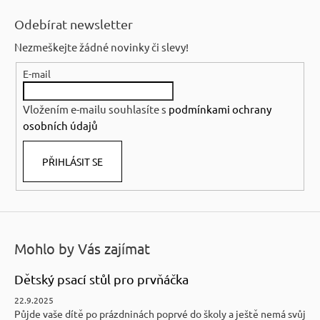
á
Odebírat newsletter
p
Nezmeškejte žádné novinky či slevy!
a
E-mail
t
í
Vložením e-mailu souhlasíte s
podmínkami ochrany
osobních údajů
PŘIHLÁSIT SE
Mohlo by Vás zajímat
Dětský psací stůl pro prvňáčka
22.9.2025
Půjde vaše dítě po prázdninách poprvé do školy a ještě nemá svůj