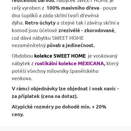
ředitelnou barvou.
celý vyroben z
- pouze
100% masivního dřeva
dna šuplíků a záda skříní tvoří dřevěná
dýha.
a stejně tak i závěsy skříní a
Retro úchyty
komod jsou účelově
,
zrezivělé - zkorodované
což dává nábytku SWEET HOME
nezaměnitelný
půvab a jedinečnost.
Obdobou
je voskovaný
kolekce SWEET HOME
nábytek z
který
rustikální kolekce MEXICANA
,
potěší všechny milovníky španělského
venkova.
V rámci objednávky lze objednat i vosk navíc -
za příplatek (cena na dotaz).
Atypické rozměry po dohodě min. + 20%
ceny.
Z