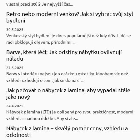
vlastní psací stůl? Je nejvyšší čas...
Retro nebo moderní venkov? Jak si vybrat svůj styl
bydlení
30.5.2025
Venkovský styl bydlení je dnes populárnější než kdy dřív. Lidé se
rádi obklopují dřevem, přírodními ...
Barva, která léčí: Jak odstíny nábytku ovlivňují
náladu
27.5.2025
Barvy v interiéru nejsou jen otázkou estetiky. Mnohem víc než
vzhled rozhodují o tom, jak se doma cí...
Jak pečovat o nábytek z lamina, aby vypadal stále
jako nový
24.4.2025
Nábytek z lamina (LTD) je oblíbený pro svou praktičnost, moderní
vzhled a snadnou údržbu. Aby si ale...
Nábytek z lamina – skvělý poměr ceny, vzhledu a
odolnosti