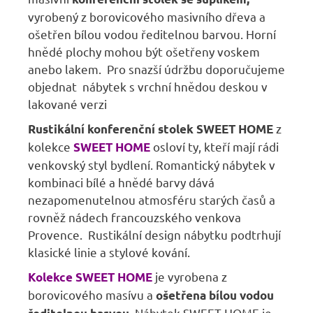
vyrobený z borovicového masivního dřeva a
ošetřen bílou vodou ředitelnou barvou. Horní
hnědé plochy mohou být ošetřeny voskem
anebo lakem. Pro snazší údržbu doporučujeme
objednat nábytek s vrchní hnědou deskou v
lakované verzi
z
Rustikální konferenční stolek SWEET HOME
kolekce
osloví ty, kteří mají rádi
SWEET HOME
venkovský styl bydlení. Romantický nábytek v
kombinaci bílé a hnědé barvy dává
nezapomenutelnou atmosféru starých časů a
rovněž nádech francouzského venkova
Provence. Rustikální design nábytku podtrhují
klasické linie a stylové kování.
je vyrobena z
Kolekce SWEET HOME
borovicového masívu a
ošetřena bílou vodou
Nábytek SWEET HOME je