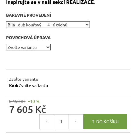
.
r
Inspirujte se v naši sekci REALIZACE
u
BAREVNÉ PROVEDENÍ
č
u
j
POVRCHOVÁ ÚPRAVA
e
m
e
BUKOVÁ
STOLIČKA
Zvolte variantu
Z
Kód:
Zvolte variantu
MASIVU
MET
TAB08
8 450 Kč
–10 %
ŠTOKRLE
7 605 Kč
580
Kč
Měrná
DO KOŠÍKU
cena: