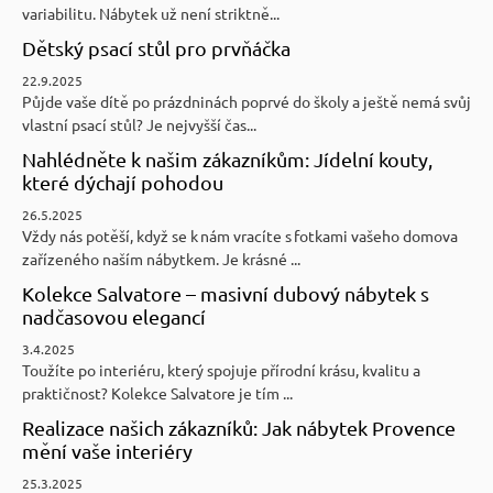
variabilitu. Nábytek už není striktně...
Dětský psací stůl pro prvňáčka
22.9.2025
Půjde vaše dítě po prázdninách poprvé do školy a ještě nemá svůj
vlastní psací stůl? Je nejvyšší čas...
Nahlédněte k našim zákazníkům: Jídelní kouty,
které dýchají pohodou
26.5.2025
Vždy nás potěší, když se k nám vracíte s fotkami vašeho domova
zařízeného naším nábytkem. Je krásné ...
Kolekce Salvatore – masivní dubový nábytek s
nadčasovou elegancí
3.4.2025
Toužíte po interiéru, který spojuje přírodní krásu, kvalitu a
praktičnost? Kolekce Salvatore je tím ...
Realizace našich zákazníků: Jak nábytek Provence
mění vaše interiéry
25.3.2025