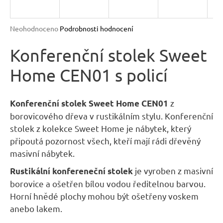
R
n
a
M
Průměrné
Neohodnoceno
Podrobnosti hodnocení
j
hodnocení
A
produktu
Konferenční stolek Sweet
í
je
t
Home CEN01 s policí
0,0
?
z
5
hvězdiček.
z
Konferenční stolek Sweet Home CEN01
borovicového dřeva v rustikálním stylu. Konferenční
stolek z kolekce Sweet Home je nábytek, který
HLEDAT
připoutá pozornost všech, kteří mají rádi dřevěný
masivní nábytek.
je vyroben z masivní
Rustikální konfereneční stolek
D
borovice a ošetřen bílou vodou ředitelnou barvou.
o
Horní hnědé plochy mohou být ošetřeny voskem
p
anebo lakem.
o