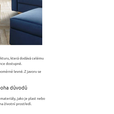
ukturu, která dodává celému
ehce dostupné.
 poměrně levné. Z javoru se
mnoha důvodů
materiály, jako je plast nebo
a životní prostředí.