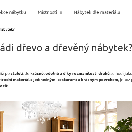
ekce nábytku
Místnosti
Nábytek dle materiálu
 nábytek?
Co potřebujete najít?
ádi dřevo a dřevěný nábytek
HLEDAT
již po
staletí
. Je
krásné, odolné a díky rozmanitosti druhů
se hodí jak
řírodní materiál s jedinečnými texturami a krásným povrchem
, jehož
Doporučujeme
pocit
.