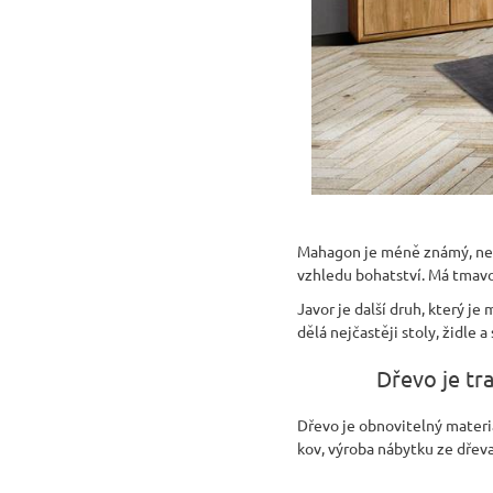
Mahagon je méně známý, nebo
vzhledu bohatství. Má tmavou
Javor je další druh, který je
dělá nejčastěji stoly, židle a 
Dřevo je tr
Dřevo je obnovitelný materiá
kov, výroba nábytku ze dřeva