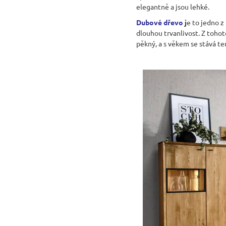
elegantně a jsou lehké.
Dubové dřevo
j
e to jedno z
dlouhou trvanlivost. Z toho
pěkný, a s věkem se stává te