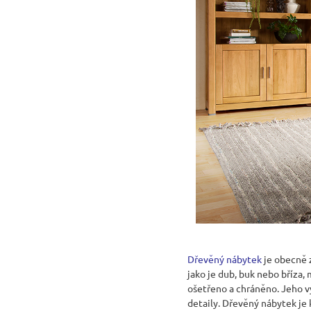
RUSTIKÁLNÍ ŽIDLE SWEET HOME SIL25
2 601 Kč
Původně:
2 890 Kč
Dřevěný nábytek
je obecně z
jako je dub, buk nebo bříza,
ošetřeno a chráněno. Jeho vý
detaily. Dřevěný nábytek je k