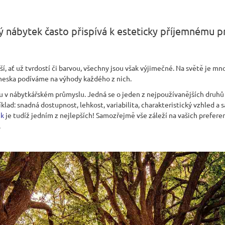
 nábytek často přispívá k esteticky příjemnému p
ší, ať už tvrdostí či barvou, všechny jsou však výjimečné. Na světě je mn
dneska podíváme na výhody každého z nich.
u v nábytkářském průmyslu. Jedná se o jeden z nejpoužívanějších druhů
klad: snadná dostupnost, lehkost, variabilita, charakteristický vzhled 
ek
je tudíž jedním z nejlepších! Samozřejmě vše záleží na vašich prefere
.