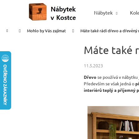
K
Přejít
na
o
Nábytek
Kol
Zpět
Zpět
obsah
š
do
do
í
Domů
Mohlo by Vás zajímat
Máte také rádi dřevo a dřevěný
obchodu
obchodu
k
Máte také r
11.5.2023
Dřevo
se používá v nábytku 
Především se však jedná o
p
interiérů teplý a příjemný 