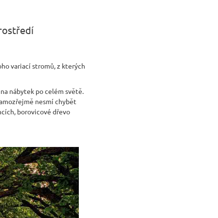
rostředí
oho variací stromů, z kterých
 na nábytek po celém světě.
a samozřejmě nesmí chybět
ncích, borovicové dřevo