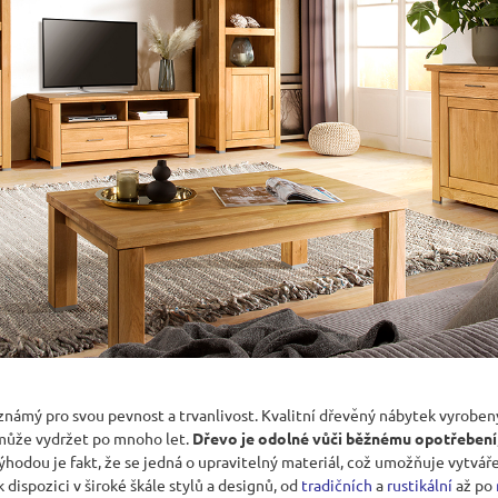
JÍDELNÍ ŽIDLE MEXICANA SIL25
RUSTIKÁLNÍ LA
BAX25 S ÚLOŽ
2 403 Kč
Původně:
2 670 Kč
6 048 Kč
Původně:
6 720 
námý pro svou pevnost a trvanlivost. Kvalitní dřevěný nábytek vyroben
 může vydržet po mnoho let.
Dřevo je odolné vůči běžnému opotřebení
hodou je fakt, že se jedná o upravitelný materiál, což umožňuje vytváře
 dispozici v široké škále stylů a designů, od
t
radičních
a
rustikální
až po