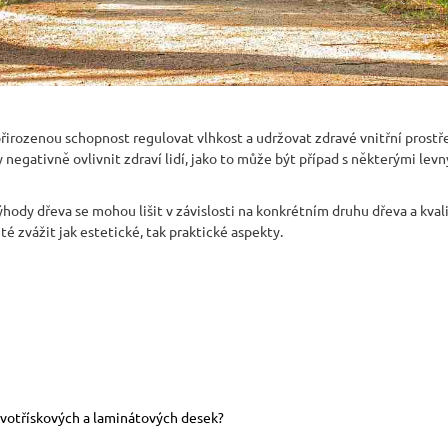
řirozenou schopnost regulovat vlhkost a udržovat zdravé vnitřní prostř
y negativně ovlivnit zdraví lidí, jako to může být případ s některými l
ýhody dřeva se mohou lišit v závislosti na konkrétním druhu dřeva a kval
é zvážit jak estetické, tak praktické aspekty.
votřískových a laminátových desek?