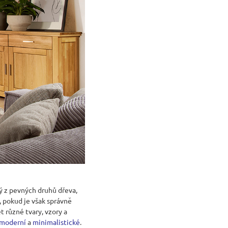
VICE SWEET HOME
NÝM PROSTOREM
Kč
ý z pevných druhů dřeva,
, pokud je však správně
t různé tvary, vzory a
moderní
a
minimalistické
.