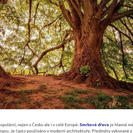
opulární, nejen v Česku ale i v celé Evropě.
Smrkové dřevo
je hlavně m
ignu. Je často používáno v moderní architektuře. Předměty vykonané z