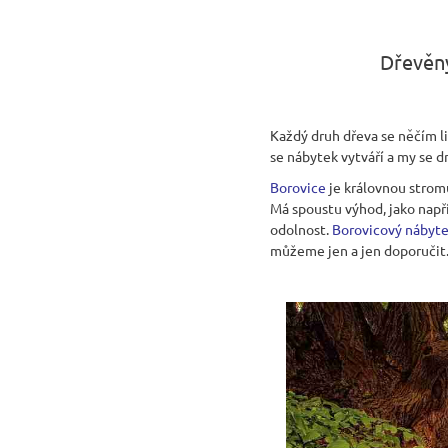
Dřevěný
Každý druh dřeva se něčím li
se nábytek vytváří a my se 
Borovice
je královnou strom
Má spoustu výhod, jako napří
odolnost.
Borovicový nábyt
můžeme jen a jen doporučit