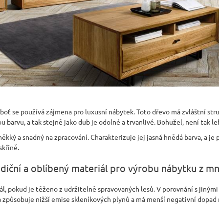
ť se používá zájmena pro luxusní nábytek. Toto dřevo má zvláštní str
 barvu, a tak stejně jako dub je odolné a trvanlivé. Bohužel, není tak l
 měkký a snadný na zpracování. Charakterizuje jej jasná hnědá barva, a je
skříně.
adiční a oblíbený materiál pro výrobu nábytku z 
l, pokud je těženo z udržitelně spravovaných lesů. V porovnání s jinými 
 způsobuje nižší emise skleníkových plynů a má menší negativní dopad n