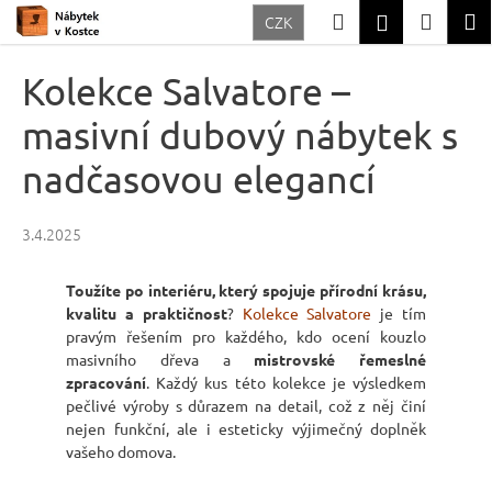
K
Přejít
Hledat
Nákup
M
Přihlášení
CZK
na
o
Zpět
Zpět
obsah
košík
š
Kolekce Salvatore –
í
C
masivní dubový nábytek s
k
o
nadčasovou elegancí
p
o
3.4.2025
t
ř
Toužíte po interiéru, který spojuje přírodní krásu,
e
kvalitu a praktičnost
?
Kolekce Salvatore
je tím
b
pravým řešením pro každého, kdo ocení kouzlo
masivního dřeva a
mistrovské řemeslné
u
zpracování
. Každý kus této kolekce je výsledkem
j
pečlivé výroby s důrazem na detail, což z něj činí
e
nejen funkční, ale i esteticky výjimečný doplněk
vašeho domova.
t
e