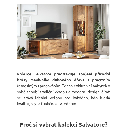
n
a
j
í
t
?
Kolekce Salvatore představuje
spojení přírodní
HLEDAT
krásy masivního dubového dřeva
s precizním
řemeslným zpracováním. Tento exkluzivní nábytek v
sobě snoubí tradiční výrobu a moderní design, čímž
se stává ideální volbou pro každého, kdo hledá
D
kvalitu, styl a funkčnost v jednom.
o
p
o
Proč si vybrat kolekci Salvatore?