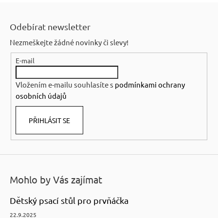
Z
á
Odebírat newsletter
p
Nezmeškejte žádné novinky či slevy!
a
E-mail
t
í
Vložením e-mailu souhlasíte s
podmínkami ochrany
osobních údajů
PŘIHLÁSIT SE
Mohlo by Vás zajímat
Dětský psací stůl pro prvňáčka
22.9.2025