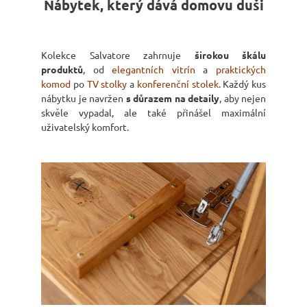
Nábytek, který dává domovu duši
Kolekce Salvatore zahrnuje
širokou škálu
produktů
, od
elegantních vitrín
a
praktických
komod
po
TV stolky
a
konferenční stolek
. Každý kus
nábytku je navržen
s důrazem na detaily
, aby nejen
skvěle vypadal, ale také přinášel maximální
uživatelský komfort.