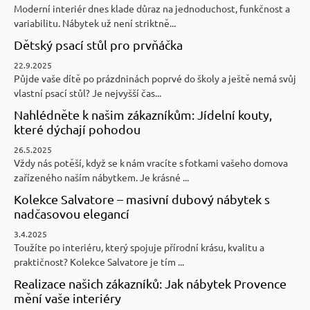
Moderní interiér dnes klade důraz na jednoduchost, funkčnost a
variabilitu. Nábytek už není striktně...
Dětský psací stůl pro prvňáčka
22.9.2025
Půjde vaše dítě po prázdninách poprvé do školy a ještě nemá svůj
vlastní psací stůl? Je nejvyšší čas...
Nahlédněte k našim zákazníkům: Jídelní kouty,
které dýchají pohodou
26.5.2025
Vždy nás potěší, když se k nám vracíte s fotkami vašeho domova
zařízeného naším nábytkem. Je krásné ...
Kolekce Salvatore – masivní dubový nábytek s
nadčasovou elegancí
3.4.2025
Toužíte po interiéru, který spojuje přírodní krásu, kvalitu a
praktičnost? Kolekce Salvatore je tím ...
Realizace našich zákazníků: Jak nábytek Provence
mění vaše interiéry