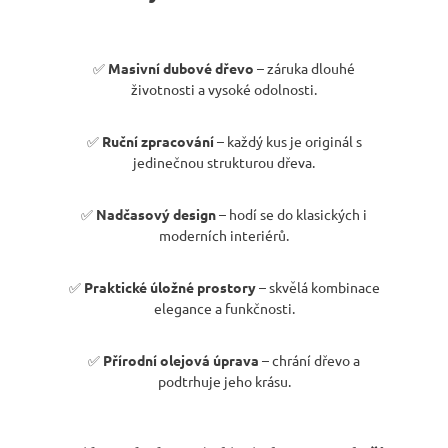
r
u
č
✅
Masivní dubové dřevo
– záruka dlouhé
u
životnosti a vysoké odolnosti.
j
e
✅
Ruční zpracování
– každý kus je originál s
m
jedinečnou strukturou dřeva.
e
✅
Nadčasový design
– hodí se do klasických i
RUSTIKÁLNÍ
moderních interiérů.
ŽIDLE
SWEET
HOME
✅
Praktické úložné prostory
– skvělá kombinace
SIL22
elegance a funkčnosti.
2
601
✅
Přírodní olejová úprava
– chrání dřevo a
Kč
Původně:
podtrhuje jeho krásu.
2
890
Kč