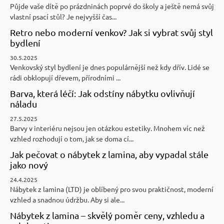
Půjde vaše dítě po prázdninách poprvé do školy a ještě nemá svůj
vlastní psací stůl? Je nejvyšší čas...
Retro nebo moderní venkov? Jak si vybrat svůj styl
bydlení
30.5.2025
Venkovský styl bydlení je dnes populárnější než kdy dřív. Lidé se
rádi obklopují dřevem, přírodními ...
Barva, která léčí: Jak odstíny nábytku ovlivňují
náladu
27.5.2025
Barvy v interiéru nejsou jen otázkou estetiky. Mnohem víc než
vzhled rozhodují o tom, jak se doma cí...
Jak pečovat o nábytek z lamina, aby vypadal stále
jako nový
24.4.2025
Nábytek z lamina (LTD) je oblíbený pro svou praktičnost, moderní
vzhled a snadnou údržbu. Aby si ale...
Nábytek z lamina – skvělý poměr ceny, vzhledu a