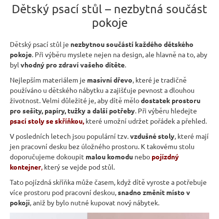
r
Dětský psací stůl – nezbytná součást
u
pokoje
č
u
Dětský psací stůl je
nezbytnou součástí každého dětského
j
pokoje
. Při výběru myslete nejen na design, ale hlavně na to, aby
e
byl
vhodný pro zdraví vašeho dítěte
.
m
Nejlepším materiálem je
masivní dřevo
, které je tradičně
e
používáno u dětského nábytku a zajišťuje pevnost a dlouhou
životnost. Velmi důležité je, aby dítě mělo
dostatek prostoru
pro sešity, papíry, tužky a další potřeby
. Při výběru hledejte
JÍDELNÍ
psací
stoly se skříňkou
,
které umožní udržet pořádek a přehled.
ŽIDLE
MEXICANA
V posledních letech jsou populární tzv.
vzdušné stoly
, které mají
SIL25
jen pracovní desku bez úložného prostoru. K takovému stolu
2
doporučujeme dokoupit
malou komodu
nebo
pojízdný
403
kontejner
,
který se vejde pod stůl.
Kč
Původně:
Tato pojízdná skříňka může časem, když dítě vyroste a potřebuje
2
více prostoru pod pracovní deskou,
snadno změnit místo v
670
Kč
pokoji
, aniž by bylo nutné kupovat nový nábytek.