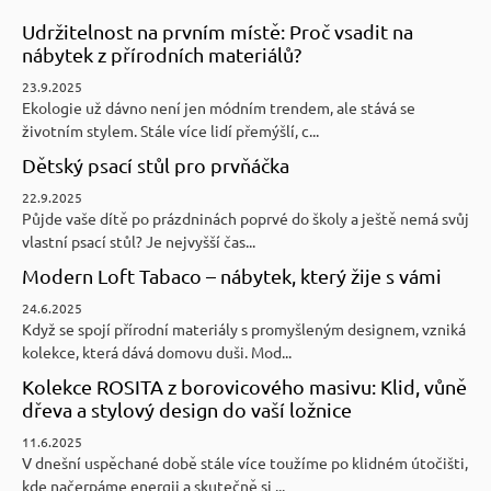
Udržitelnost na prvním místě: Proč vsadit na
nábytek z přírodních materiálů?
23.9.2025
Ekologie už dávno není jen módním trendem, ale stává se
životním stylem. Stále více lidí přemýšlí, c...
Dětský psací stůl pro prvňáčka
22.9.2025
Půjde vaše dítě po prázdninách poprvé do školy a ještě nemá svůj
vlastní psací stůl? Je nejvyšší čas...
Modern Loft Tabaco – nábytek, který žije s vámi
24.6.2025
Když se spojí přírodní materiály s promyšleným designem, vzniká
kolekce, která dává domovu duši. Mod...
Kolekce ROSITA z borovicového masivu: Klid, vůně
dřeva a stylový design do vaší ložnice
11.6.2025
V dnešní uspěchané době stále více toužíme po klidném útočišti,
kde načerpáme energii a skutečně si ...