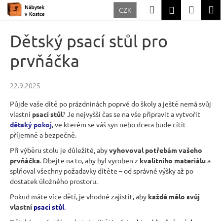
K
Přejít
Hledat
Nákup
M
Přihlášení
CZK
na
o
Zpět
Zpět
obsah
košík
š
Dětský psací stůl pro
í
C
prvňáčka
k
o
p
22.9.2025
o
Půjde vaše dítě po prázdninách poprvé do školy a ještě nemá svůj
t
vlastní
psací stůl
? Je nejvyšší čas se na vše připravit a vytvořit
ř
dětský
pokoj
, ve kterém se váš syn nebo dcera bude cítit
příjemně a bezpečně.
e
b
Při výběru stolu je důležité, aby
vyhovoval potřebám vašeho
prvňáčka
. Dbejte na to, aby byl vyroben z
kvalitního materiálu
a
u
splňoval všechny požadavky dítěte – od správné výšky až po
j
dostatek úložného prostoru.
e
Pokud máte více dětí, je vhodné zajistit, aby
každé mělo svůj
t
vlastní
psací stůl
.
e