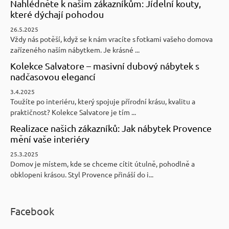
Nahlédněte k našim zákazníkům: Jídelní kouty,
které dýchají pohodou
26.5.2025
Vždy nás potěší, když se k nám vracíte s fotkami vašeho domova
zařízeného naším nábytkem. Je krásné ...
Kolekce Salvatore – masivní dubový nábytek s
nadčasovou elegancí
3.4.2025
Toužíte po interiéru, který spojuje přírodní krásu, kvalitu a
praktičnost? Kolekce Salvatore je tím ...
Realizace našich zákazníků: Jak nábytek Provence
mění vaše interiéry
25.3.2025
Domov je místem, kde se chceme cítit útulně, pohodlně a
obklopeni krásou. Styl Provence přináší do i...
Facebook