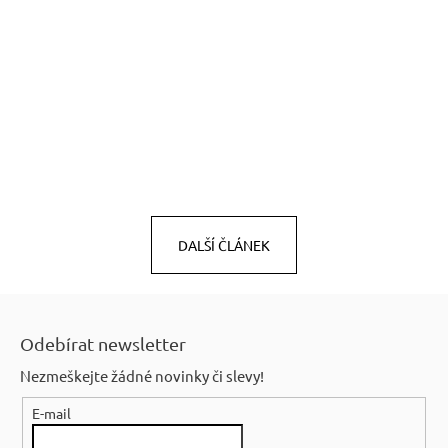
DALŠÍ ČLÁNEK
Z
á
Odebírat newsletter
p
Nezmeškejte žádné novinky či slevy!
a
E-mail
t
í