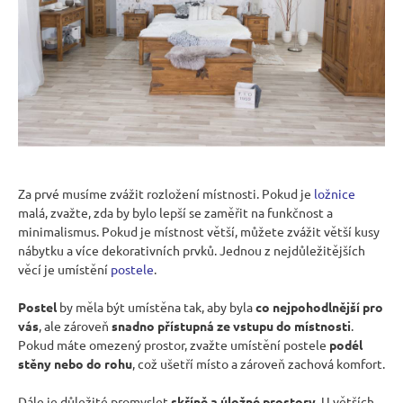
n
a
j
í
t
?
Za prvé musíme zvážit rozložení místnosti. Pokud je
ložnice
malá, zvažte, zda by bylo lepší se zaměřit na funkčnost a
minimalismus. Pokud je místnost větší, můžete zvážit větší kusy
HLEDAT
nábytku a více dekorativních prvků. Jednou z nejdůležitějších
věcí je umístění
postele
.
Postel
by měla být umístěna tak, aby byla
co nejpohodlnější pro
D
vás
, ale zároveň
snadno přístupná ze vstupu do místnosti
.
o
Pokud máte omezený prostor, zvažte umístění postele
podél
stěny nebo do rohu
, což ušetří místo a zároveň zachová komfort.
p
o
Dále je důležité promyslet
skříně a úložné prostory
. U větších