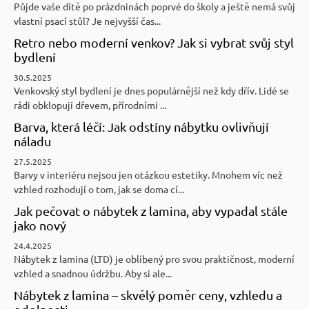
Půjde vaše dítě po prázdninách poprvé do školy a ještě nemá svůj
vlastní psací stůl? Je nejvyšší čas...
Retro nebo moderní venkov? Jak si vybrat svůj styl
bydlení
30.5.2025
Venkovský styl bydlení je dnes populárnější než kdy dřív. Lidé se
rádi obklopují dřevem, přírodními ...
Barva, která léčí: Jak odstíny nábytku ovlivňují
náladu
27.5.2025
Barvy v interiéru nejsou jen otázkou estetiky. Mnohem víc než
vzhled rozhodují o tom, jak se doma cí...
Jak pečovat o nábytek z lamina, aby vypadal stále
jako nový
24.4.2025
Nábytek z lamina (LTD) je oblíbený pro svou praktičnost, moderní
vzhled a snadnou údržbu. Aby si ale...
Nábytek z lamina – skvělý poměr ceny, vzhledu a