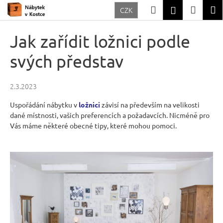
K
Přejít
Hledat
Nákup
M
Přihlášení
CZK
na
o
Zpět
Zpět
obsah
košík
š
Jak zařídit ložnici podle
í
C
svých představ
k
o
p
2.3.2023
o
Uspořádání nábytku v
ložnici
závisí na především na velikosti
t
dané místnosti, vašich preferencích a požadavcích. Nicméně pro
ř
Vás máme některé obecné tipy, které mohou pomoci.
e
b
u
j
e
t
e