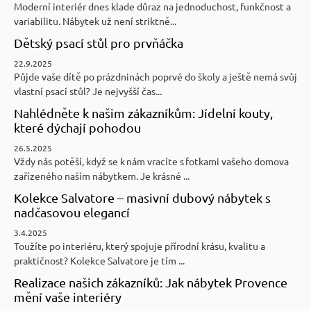
Moderní interiér dnes klade důraz na jednoduchost, funkčnost a
variabilitu. Nábytek už není striktně...
Dětský psací stůl pro prvňáčka
22.9.2025
Půjde vaše dítě po prázdninách poprvé do školy a ještě nemá svůj
vlastní psací stůl? Je nejvyšší čas...
Nahlédněte k našim zákazníkům: Jídelní kouty,
které dýchají pohodou
26.5.2025
Vždy nás potěší, když se k nám vracíte s fotkami vašeho domova
zařízeného naším nábytkem. Je krásné ...
Kolekce Salvatore – masivní dubový nábytek s
nadčasovou elegancí
3.4.2025
Toužíte po interiéru, který spojuje přírodní krásu, kvalitu a
praktičnost? Kolekce Salvatore je tím ...
Realizace našich zákazníků: Jak nábytek Provence
mění vaše interiéry