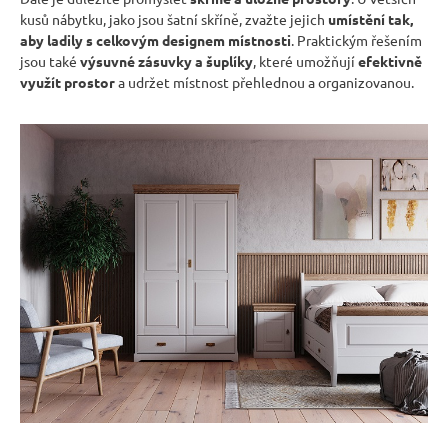
r
kusů nábytku, jako jsou šatní skříně, zvažte jejich
umístění tak,
u
aby ladily s celkovým designem místnosti
. Praktickým řešením
č
jsou také
výsuvné zásuvky a šuplíky
, které umožňují
efektivně
u
využít prostor
a udržet místnost přehlednou a organizovanou.
j
e
m
e
RUSTIKÁLNÍ
JÍDELNÍ
STŮL
SWEET
HOME
MES1
7
344
Kč
Původně:
8
160