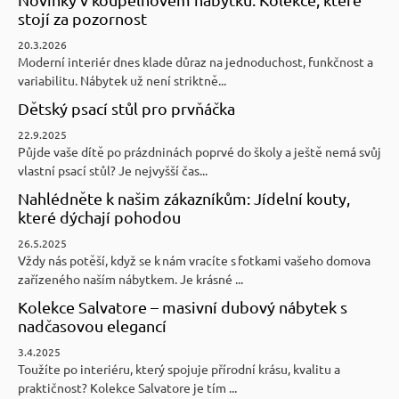
stojí za pozornost
20.3.2026
Moderní interiér dnes klade důraz na jednoduchost, funkčnost a
variabilitu. Nábytek už není striktně...
Dětský psací stůl pro prvňáčka
22.9.2025
Půjde vaše dítě po prázdninách poprvé do školy a ještě nemá svůj
vlastní psací stůl? Je nejvyšší čas...
Nahlédněte k našim zákazníkům: Jídelní kouty,
které dýchají pohodou
26.5.2025
Vždy nás potěší, když se k nám vracíte s fotkami vašeho domova
zařízeného naším nábytkem. Je krásné ...
Kolekce Salvatore – masivní dubový nábytek s
nadčasovou elegancí
3.4.2025
Toužíte po interiéru, který spojuje přírodní krásu, kvalitu a
praktičnost? Kolekce Salvatore je tím ...