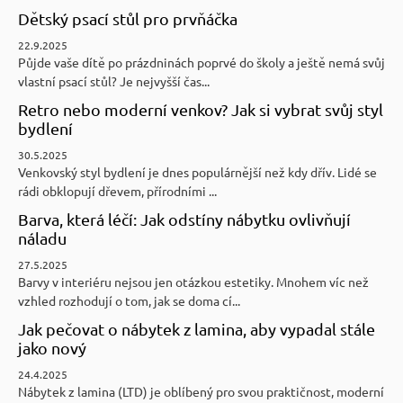
Dětský psací stůl pro prvňáčka
22.9.2025
Půjde vaše dítě po prázdninách poprvé do školy a ještě nemá svůj
vlastní psací stůl? Je nejvyšší čas...
Retro nebo moderní venkov? Jak si vybrat svůj styl
bydlení
30.5.2025
Venkovský styl bydlení je dnes populárnější než kdy dřív. Lidé se
rádi obklopují dřevem, přírodními ...
Barva, která léčí: Jak odstíny nábytku ovlivňují
náladu
27.5.2025
Barvy v interiéru nejsou jen otázkou estetiky. Mnohem víc než
vzhled rozhodují o tom, jak se doma cí...
Jak pečovat o nábytek z lamina, aby vypadal stále
jako nový
24.4.2025
Nábytek z lamina (LTD) je oblíbený pro svou praktičnost, moderní