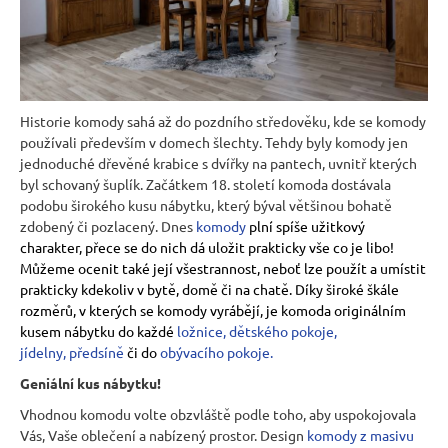
r
u
č
u
j
Historie komody sahá až do pozdního středověku, kde se komody
e
používali především v domech šlechty. Tehdy byly komody jen
m
jednoduché dřevěné krabice s dvířky na pantech, uvnitř kterých
e
byl schovaný šuplík. Začátkem 18. století komoda dostávala
podobu širokého kusu nábytku, který býval většinou bohatě
zdobený či pozlacený. Dnes
komody
plní spíše užitkový
BUKOVÁ
charakter, přece se do nich dá uložit prakticky vše co je libo!
STOLIČKA
Z
Můžeme ocenit také její všestrannost, neboť lze použít a umístit
MASIVU
prakticky kdekoliv v bytě, domě či na chatě. Díky široké škále
MET
rozměrů, v kterých se komody vyrábějí, je komoda originálním
TAB08
kusem nábytku do každé
ložnice
,
dětského pokoje
,
ŠTOKRLE
jídelny
,
předsíně
či do
obývacího pokoje
.
580
Kč
Geniální kus nábytku!
Vhodnou komodu volte obzvláště podle toho, aby uspokojovala
Vás, Vaše oblečení a nabízený prostor. Design
komody z masivu