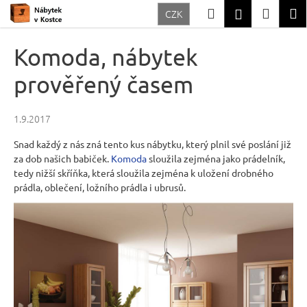
K
Přejít
Hledat
Nákup
M
Přihlášení
CZK
na
o
Zpět
Zpět
obsah
košík
š
Komoda, nábytek
í
C
prověřený časem
k
o
p
1.9.2017
o
Snad každý z nás zná tento kus nábytku, který plnil své poslání již
t
za dob našich babiček.
Komoda
sloužila zejména jako prádelník,
ř
tedy nižší skříňka, která sloužila zejména k uložení drobného
prádla, oblečení, ložního prádla i ubrusů.
e
b
u
j
e
t
e