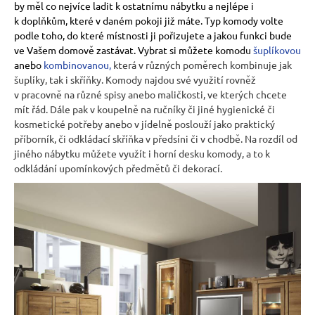
by měl co nejvíce ladit k ostatnímu nábytku a nejlépe i
k doplňkům, které v daném pokoji již máte. Typ komody volte
podle toho, do které místnosti ji pořizujete a jakou funkci bude
ve Vašem domově zastávat. Vybrat si můžete komodu
šuplíkovou
anebo
kombinovanou
,
která v různých poměrech kombinuje jak
šuplíky, tak i skříňky. Komody najdou své využití rovněž
v pracovně na různé spisy anebo maličkosti, ve kterých chcete
mít řád. Dále pak v koupelně na ručníky či jiné hygienické či
kosmetické potřeby anebo v jídelně poslouží jako praktický
příborník, či odkládací skříňka v předsíni či v chodbě. Na rozdíl od
jiného nábytku můžete využít i horní desku komody, a to k
odkládání upomínkových předmětů či dekorací.