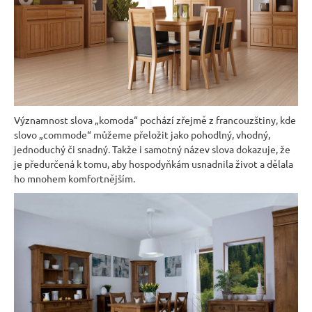
n
a
j
í
t
?
Významnost slova „komoda“ pochází zřejmě z francouzštiny, kde
slovo „commode“ můžeme přeložit jako pohodlný, vhodný,
jednoduchý či snadný. Takže i samotný název slova dokazuje, že
je předurčená k tomu, aby hospodyňkám usnadnila život a dělala
ho mnohem komfortnějším.
HLEDAT
D
o
p
o