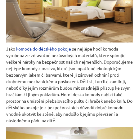
Jako
komoda do dětského pokoje
se nejlépe hodí komoda
vyrobena ze zdravotně nezávadných materiálů, které splňující
veškeré nároky na bezpečnost našich nejmenších. Doporučujeme
nejlépe komody z masivu, které jsou opatřené ekologickým
bezbarvým lakem či barvami, které ji zároveň ochrání proti
drobnému mechanickému poškození. Děti si ji určitě zamilují,
neboť díky jejím rozměrům budou mít snadnější přístup ke svým
hračkám či jiným pokladům. Horní deska komody nabízí také
prostor na umístění přebalovacího pultu či hraček anebo knih. Do
dětského pokoje je z bezpečnostních důvodů dobré komodu
vhodně ukotvit ke stěně, aby nedošlo k jejímu převržení a
následnému pádu na dítě.