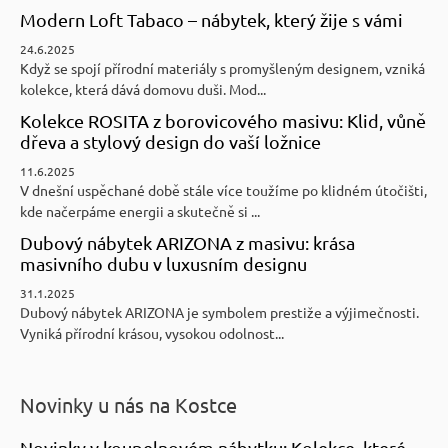
Modern Loft Tabaco – nábytek, který žije s vámi
24.6.2025
Když se spojí přírodní materiály s promyšleným designem, vzniká
kolekce, která dává domovu duši. Mod...
Kolekce ROSITA z borovicového masivu: Klid, vůně
dřeva a stylový design do vaší ložnice
11.6.2025
V dnešní uspěchané době stále více toužíme po klidném útočišti,
kde načerpáme energii a skutečně si ...
Dubový nábytek ARIZONA z masivu: krása
masivního dubu v luxusním designu
31.1.2025
Dubový nábytek ARIZONA je symbolem prestiže a výjimečnosti.
Vyniká přírodní krásou, vysokou odolnost...
Novinky u nás na Kostce
Novinky v koupelnovém nábytku: Kolekce, které