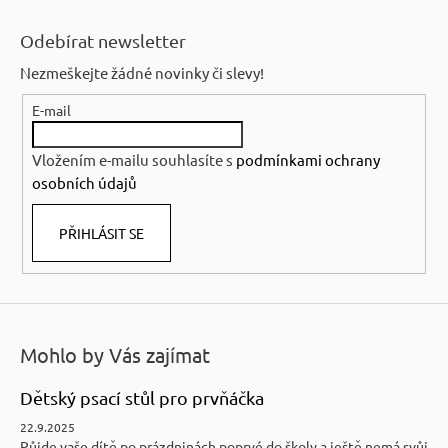
Z
á
Odebírat newsletter
p
Nezmeškejte žádné novinky či slevy!
a
E-mail
t
í
Vložením e-mailu souhlasíte s
podmínkami ochrany
osobních údajů
PŘIHLÁSIT SE
Mohlo by Vás zajímat
Dětský psací stůl pro prvňáčka
22.9.2025
Půjde vaše dítě po prázdninách poprvé do školy a ještě nemá svůj