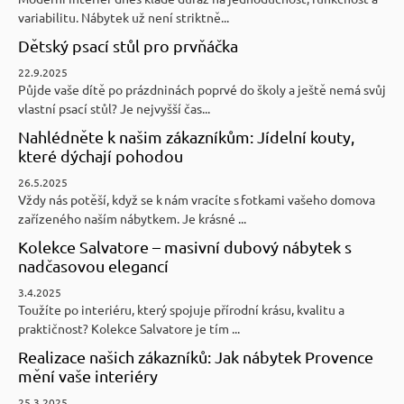
variabilitu. Nábytek už není striktně...
Dětský psací stůl pro prvňáčka
22.9.2025
Půjde vaše dítě po prázdninách poprvé do školy a ještě nemá svůj
vlastní psací stůl? Je nejvyšší čas...
Nahlédněte k našim zákazníkům: Jídelní kouty,
které dýchají pohodou
26.5.2025
Vždy nás potěší, když se k nám vracíte s fotkami vašeho domova
zařízeného naším nábytkem. Je krásné ...
Kolekce Salvatore – masivní dubový nábytek s
nadčasovou elegancí
3.4.2025
Toužíte po interiéru, který spojuje přírodní krásu, kvalitu a
praktičnost? Kolekce Salvatore je tím ...
Realizace našich zákazníků: Jak nábytek Provence
mění vaše interiéry
25.3.2025