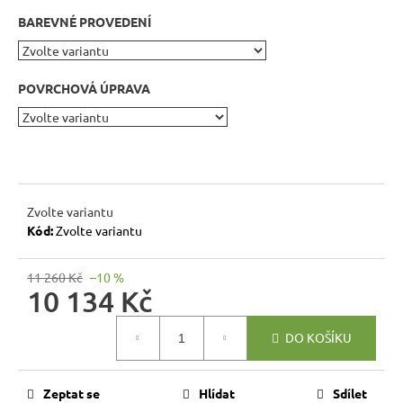
r
BAREVNÉ PROVEDENÍ
u
č
u
POVRCHOVÁ ÚPRAVA
j
e
m
e
RUSTIKÁLNÍ
Zvolte variantu
ŽIDLE
Kód:
Zvolte variantu
SWEET
HOME
SIL25
11 260 Kč
–10 %
10 134 Kč
2
601
Měrná
Kč
DO KOŠÍKU
Původně:
cena:
2
890
Kč
Zeptat se
Hlídat
Sdílet