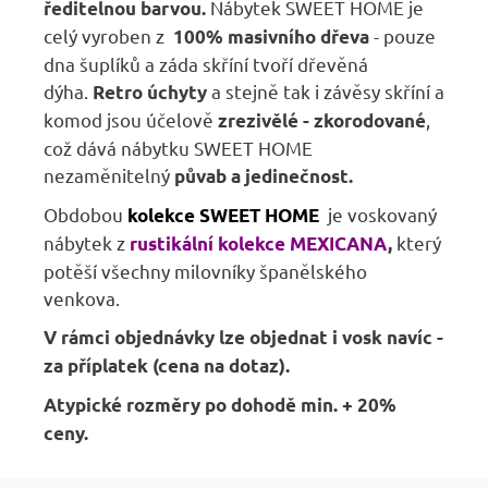
Nábytek SWEET HOME je
ředitelnou barvou.
celý vyroben z
- pouze
100% masivního dřeva
dna šuplíků a záda skříní tvoří dřevěná
dýha.
a stejně tak i závěsy skříní a
Retro úchyty
komod jsou účelově
,
zrezivělé - zkorodované
což dává nábytku SWEET HOME
nezaměnitelný
půvab a jedinečnost.
Obdobou
je voskovaný
kolekce SWEET HOME
nábytek z
který
rustikální kolekce MEXICANA
,
potěší všechny milovníky španělského
venkova.
V rámci objednávky lze objednat i vosk navíc -
za příplatek (cena na dotaz).
Atypické rozměry po dohodě min. + 20%
ceny.