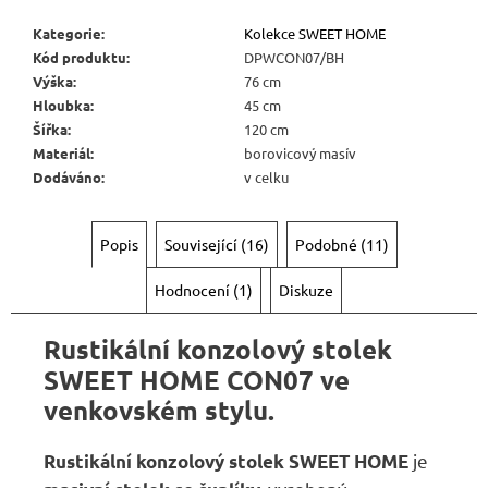
Kategorie
:
Kolekce SWEET HOME
Kód produktu
:
DPWCON07/BH
Výška
:
76 cm
Hloubka
:
45 cm
Šířka
:
120 cm
Materiál
:
borovicový masív
Dodáváno
:
v celku
Popis
Související (16)
Podobné (11)
Hodnocení (1)
Diskuze
Rustikální konzolový stolek
SWEET HOME CON07 ve
venkovském stylu.
je
Rustikální konzolový stolek SWEET HOME