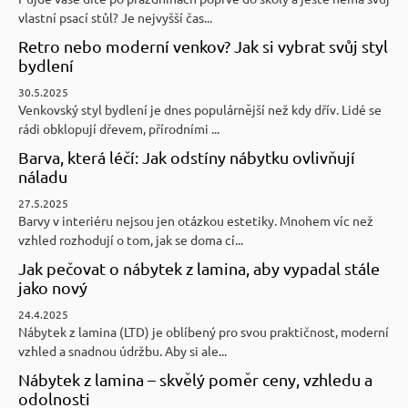
vlastní psací stůl? Je nejvyšší čas...
Retro nebo moderní venkov? Jak si vybrat svůj styl
bydlení
30.5.2025
Venkovský styl bydlení je dnes populárnější než kdy dřív. Lidé se
rádi obklopují dřevem, přírodními ...
Barva, která léčí: Jak odstíny nábytku ovlivňují
náladu
27.5.2025
Barvy v interiéru nejsou jen otázkou estetiky. Mnohem víc než
vzhled rozhodují o tom, jak se doma cí...
Jak pečovat o nábytek z lamina, aby vypadal stále
jako nový
24.4.2025
Nábytek z lamina (LTD) je oblíbený pro svou praktičnost, moderní
vzhled a snadnou údržbu. Aby si ale...
Nábytek z lamina – skvělý poměr ceny, vzhledu a
odolnosti