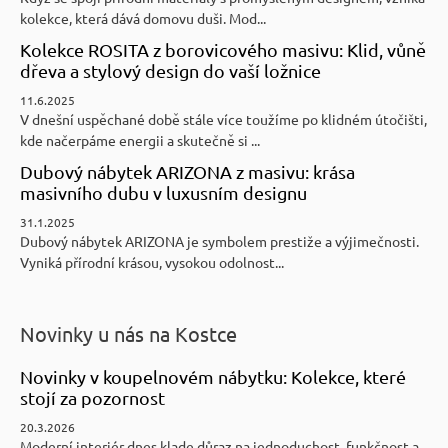
kolekce, která dává domovu duši. Mod...
Kolekce ROSITA z borovicového masivu: Klid, vůně
dřeva a stylový design do vaší ložnice
11.6.2025
V dnešní uspěchané době stále více toužíme po klidném útočišti,
kde načerpáme energii a skutečně si ...
Dubový nábytek ARIZONA z masivu: krása
masivního dubu v luxusním designu
31.1.2025
Dubový nábytek ARIZONA je symbolem prestiže a výjimečnosti.
Vyniká přírodní krásou, vysokou odolnost...
Novinky u nás na Kostce
Novinky v koupelnovém nábytku: Kolekce, které
stojí za pozornost
20.3.2026
Moderní interiér dnes klade důraz na jednoduchost, funkčnost a