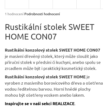
R
n
a
M
Průměrné
1 hodnocení
Podrobnosti hodnocení
j
hodnocení
A
produktu
Rustikální stolek SWEET
í
je
t
HOME CON07
5,0
?
z
5
hvězdiček.
Rustikální konzolový stolek SWEET HOME
CON07
je masivní dřevěný stolek, který může sloužit jako
příruční stolek v předsíni či kuchyni, anebo spolu se
HLEDAT
zrcadlem může být i praktický kosmetický stolek.
je
Rustikální konzolový stolek SWEET HOME
vyroben z masivního borovicového dřeva a ošetřena
D
vodou ředitelnou barvou. Horní hnědé plochy
o
mohou být ošetřeny voskem anebo lakem.
p
.
Inspirujte se v naši sekci REALIZACE
o