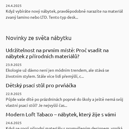
24.4.2025
Když vybíráte nový nábytek, pravděpodobně narazíte na materiál
zvaný lamino nebo LTD. Tento typ desk...
Novinky ze světa nábytku
Udržitelnost na prvním místě: Proč vsadit na
nábytek z přírodních materiálů?
23.9.2025
Ekologie už dávno není jen módním trendem, ale stává se
životním stylem. Stále více lidí přemýšlí, c...
Dětský psací stůl pro prvňáčka
22.9.2025
Půjde vaše dítě po prázdninách poprvé do školy a ještě nemá svůj
vlastní psací stůl? Je nejvyšší čas...
Modern Loft Tabaco – nábytek, který žije s vámi
24.6.2025
Když se spojí přírodní materiály s promyšleným designem, vzniká