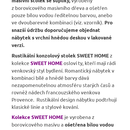
vyrobený
masivní stolek se šuplíky,
z borovicového masivního dřeva a ošetřen
pouze bílou vodou ředitelnou barvou, anebo
ve dvoubarevné kombinaci (viz. vzorník).
Pro
snazší údržbu doporučujeme objednat
nábytek s vrchní hnědou deskou v lakované
verzi.
z
Rustikální konzolový stolek SWEET HOME
kolekce
osloví ty, kteří mají rádi
SWEET HOME
venkovský styl bydlení. Romantický nábytek v
kombinaci bílé a hnědé barvy dává
nezapomenutelnou atmosféru starých časů a
rovněž nádech francouzského venkova
Provence. Rustikální design nábytku podtrhují
klasické linie a stylové kování.
je vyrobena z
Kolekce SWEET HOME
borovicového masívu a
ošetřena bílou vodou